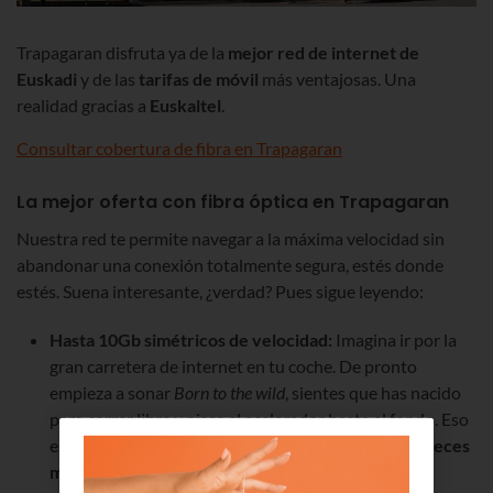
Trapagaran disfruta ya de la
mejor red de internet de
Euskadi
y de las
tarifas de móvil
más ventajosas. Una
realidad gracias a
Euskaltel
.
Consultar cobertura de fibra en Trapagaran
La mejor oferta con fibra óptica en Trapagaran
Nuestra red te permite navegar a la máxima velocidad sin
abandonar una conexión totalmente segura, estés donde
estés. Suena interesante, ¿verdad? Pues sigue leyendo:
Hasta 10Gb simétricos de velocidad:
Imagina ir por la
gran carretera de internet en tu coche. De pronto
empieza a sonar
Born to the wild
, sientes que has nacido
para correr libre y pisas el acelerador hasta el fondo. Eso
es lo que se siente con una conexión
hasta cuatro veces
más rápida.
Ya llevamos 1 Gb a nuestros clientes