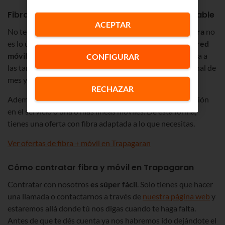
Fibra y móvil en Trapagaran, una fusión inimitable
ACEPTAR
No te vamos a sorprender si te decimos que
nuestra fibra
no
es lo único que ofrecemos. También tenemos
tarifas de red
móvil con gigas ilimitados 5G
y puedes unir nuestra fibra a
CONFIGURAR
las tarifas de datos. De ese modo ahorrarás un poco a final de
mes y te vendrá todo en una misma factura.
RECHAZAR
Además, puedes decidir si te interesa o no incluir televisión
en el servicio o una o más líneas móviles. De esta forma,
tienes una oferta con fibra adaptada a lo que necesitas.
Ver ofertas de fibra + móvil en Trapagaran
Cómo contratar fibra y móvil en Trapagaran
Contratar con nosotros
es súper fácil
. Solo tienes que hacer
una llamada o contactarnos a través de
nuestra página web
y
estaremos allá donde tú nos digas cuando te haga falta.
Antes de que te dés cuenta ya nos habremos ido dejándote el