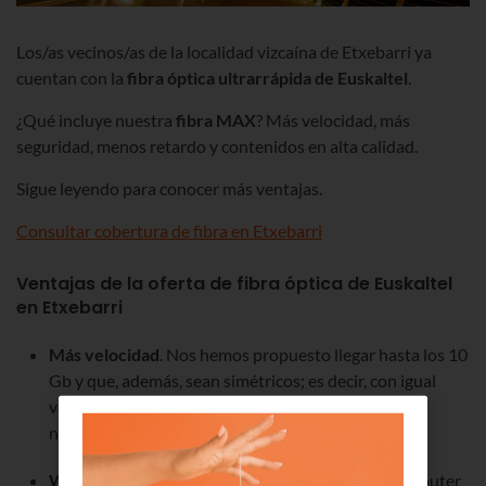
Los/as vecinos/as de la localidad vizcaína de Etxebarri ya
cuentan con la
fibra óptica ultrarrápida de Euskaltel
.
¿Qué incluye nuestra
fibra MAX
? Más velocidad, más
seguridad, menos retardo y contenidos en alta calidad.
Sigue leyendo para conocer más ventajas.
Consultar cobertura de fibra en Etxebarri
Ventajas de la oferta de fibra óptica de Euskaltel
en Etxebarri
Más velocidad
. Nos hemos propuesto llegar hasta los 10
Gb y que, además, sean simétricos; es decir, con igual
velocidad de subida que de bajada. A día de hoy,
nuestros clientes ya cuentan con 1 Gb.
Wifi 6 universal
: mayor cobertura y velocidad. El router