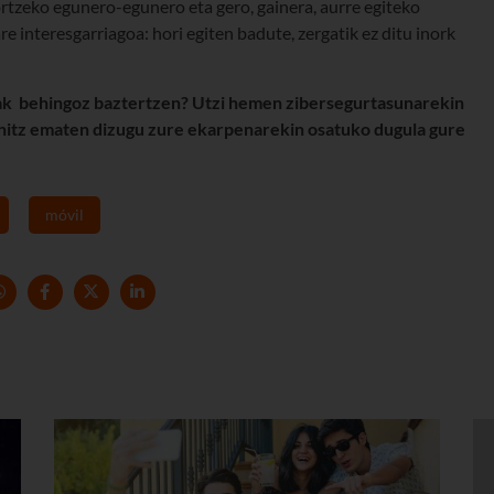
rtzeko egunero-egunero eta gero, gainera, aurre egiteko
e interesgarriagoa: hori egiten badute, zergatik ez ditu inork
ak behingoz baztertzen? Utzi hemen zibersegurtasunarekin
a hitz ematen dizugu zure ekarpenarekin osatuko dugula gure
móvil