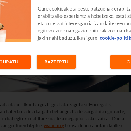
Gure cookieak eta beste batzuenak erabiltz
erabiltzaile-esperientzia hobetzeko, estatis
eta zuretzat interesgarria izan daitekeen pu
egiteko, zure nabigazio-ohiturak kontuan h
jakin nahi baduzu, ikusi gure
cookie-politi
GURATU
BAZTERTU
O
zaila da berrikuntza guzti-guztiak ezagutzea. Horregatik,
n bateria ez dela kargatu behar guztiz deskargatuta egon arte,
ki on bat egiteko nahitaezkoa dela megapixel asko izatea... Duela
izan genituen hizpide.
Wannacry
birusa denon ahotan dabilen