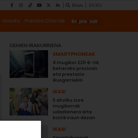
Bilatu
ES
EU
Gozatu
Prentsa Oharrak
GEHIEN IRAKURRIENA
SMARTPHONEAK
4 mugikor 220 €-tik
beherako prezioan
eta prestazio
ikusgarriekin
IKASI
5 aholku zure
mugikorrak
udazkenera arte
bizirik iraun dezan
IKASI
Smartphoneak