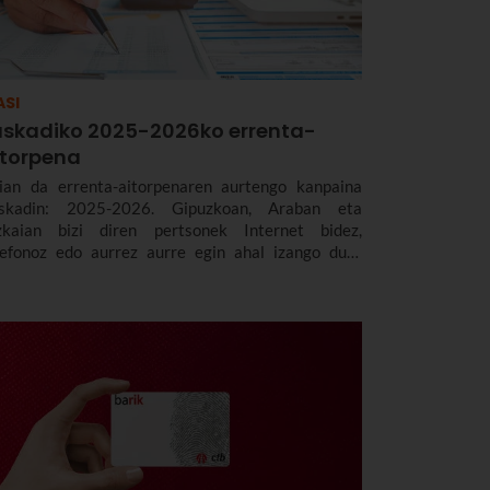
ASI
uskadiko 2025-2026ko errenta-
itorpena
ian da errenta-aitorpenaren aurtengo kanpaina
skadin: 2025-2026. Gipuzkoan, Araban eta
zkaian bizi diren pertsonek Internet bidez,
lefonoz edo aurrez aurre egin ahal izango dute
renta-aitorpena. Data eta epeak, modalitateak eta
nkari nagusiak azalduko dizkizugu.