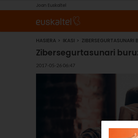
Joan Euskaltel
HASIERA
IKASI
ZIBERSEGURTASUNARI 
Zibersegurtasunari buru
2017-05-26 06:47