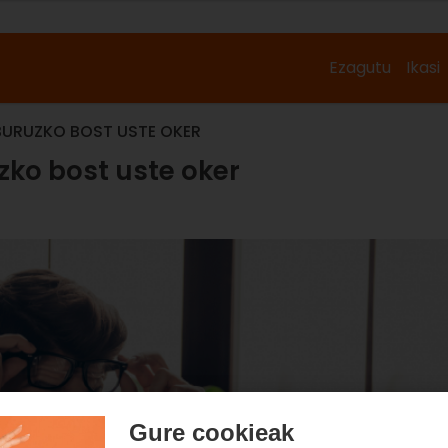
Ezagutu
Ikasi
BURUZKO BOST USTE OKER
zko bost uste oker
Gure cookieak