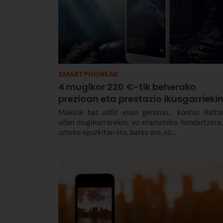
SMARTPHONEAK
4 mugikor 220 €-tik beherako
prezioan eta prestazio ikusgarrieki
Makina bat aldiz esan genizun… kontuz ibiltz
udan mugikorrarekin, ez eramateko hondartzara,
uzteko eguzkitan eta, batez ere, ez...