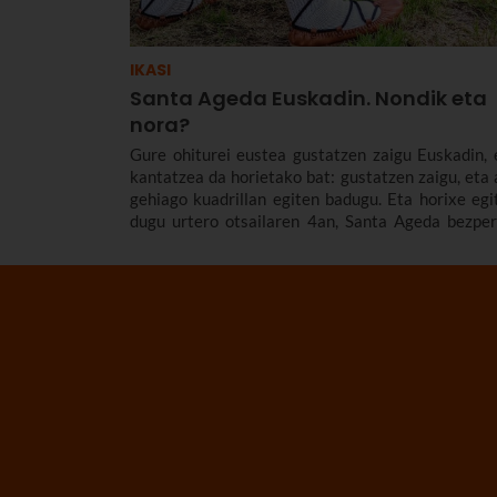
IKASI
Santa Ageda Euskadin. Nondik eta
nora?
Gure ohiturei eustea gustatzen zaigu Euskadin, 
kantatzea da horietako bat: gustatzen zaigu, eta 
gehiago kuadrillan egiten badugu. Eta horixe egi
dugu urtero otsailaren 4an, Santa Ageda bezper
Baserritar jantzita eta makila eskuan hartu
abesbatzak eta taldeak kalez kale ibiltzen dira, 
Birjinaren omenez kantuan eta ongintzako ka
baterako dirua biltzen. Santa Agedaren histo
kontatuko dizugu hemen, nola ospatzen den Bil
eta Euskadiko beste herri batzuetan, ez deza
Santa Ageda bezperan huts egin.