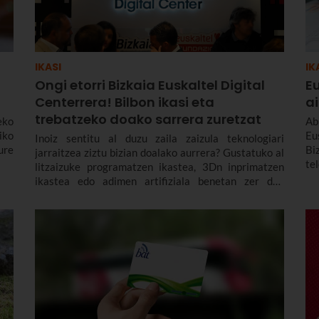
IKASI
IK
Ongi etorri Bizkaia Euskaltel Digital
E
Centerrera! Bilbon ikasi eta
a
trebatzeko doako sarrera zuretzat
eko
Ab
iko
Eu
Inoiz sentitu al duzu zaila zaizula teknologiari
ure
Bi
jarraitzea ziztu bizian doalako aurrera? Gustatuko al
te
litzaizuke programatzen ikastea, 3Dn inprimatzen
er
ikastea edo adimen artifiziala benetan zer den
ke
behingoz ulertzea? Adineko pertsona bat zara, eta
mugikorrak edo aplikazioak erabiltzen ikasi nahiko
zenuke?