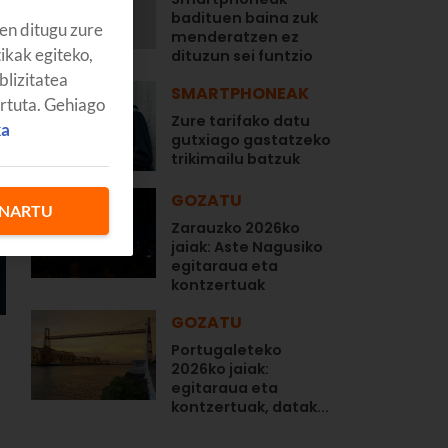
badituen baina zuk
en ditugu zure
menderatzen ez
tikak egiteko,
dituzun sei funtzio
blizitatea
SMARTPHONEAK
artuta. Gehiago
Zure tarifako datu
ka
gutxiago gastatzeko
trikimailu batzuk
GOZATU
NARTU
Zarauzko 2026ko
jaiak: Aste Nagusiko
egitaraua eta
kontzertuak
GOZATU
Portugaleteko
2026ko jaiak:
egitaraua eta
kontzertuak, datak...