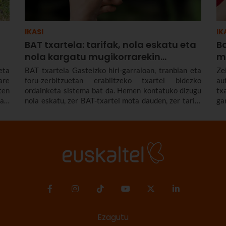
IKASI
IK
BAT txartela: tarifak, nola eskatu eta
Ba
nola kargatu mugikorrarekin...
mu
eta
BAT txartela Gasteizko hiri-garraioan, tranbian eta
Ze
are
foru-zerbitzuetan erabiltzeko txartel bidezko
au
ten
ordainketa sistema bat da. Hemen kontatuko dizugu
tx
an.
nola eskatu, zer BAT-txartel mota dauden, zer tarifa
ga
ta,
eta deskontu, eta nola karga dezakezun zure telefono
di
Ama
mugikorrarekin.
tx
usa
tx
ria
fa
bon
da
zun
Ezagutu