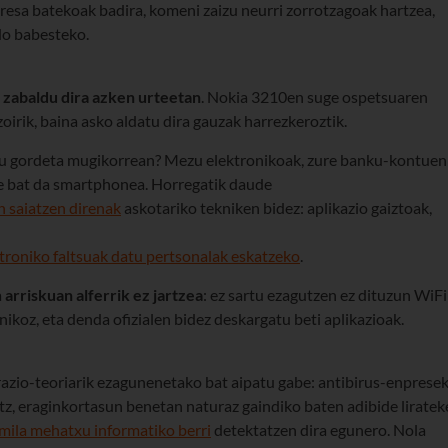
resa batekoak badira, komeni zaizu neurri zorrotzagoak hartzea,
do babesteko.
 zabaldu dira azken urteetan
. Nokia 3210en suge ospetsuaren
oirik, baina asko aldatu dira gauzak harrezkeroztik.
uzu gordeta mugikorrean? Mezu elektronikoak, zure banku-kontuen
ide bat da smartphonea. Horregatik daude
n saiatzen direnak
askotariko tekniken bidez: aplikazio gaiztoak,
troniko faltsuak datu pertsonalak eskatzeko
.
a
arriskuan alferrik ez jartzea
: ez sartu ezagutzen ez dituzun WiFi
ikoz, eta denda ofizialen bidez deskargatu beti aplikazioak.
azio-teoriarik ezagunenetako bat aipatu gabe: antibirus-enprese
litz, eraginkortasun benetan naturaz gaindiko baten adibide liratek
mila mehatxu informatiko berri
detektatzen dira egunero. Nola