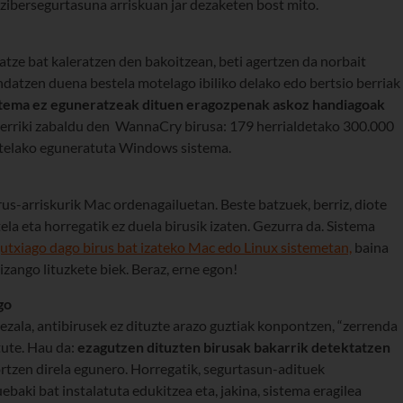
zibersegurtasuna arriskuan jar dezaketen bost mito.
ze bat kaleratzen den bakoitzean, beti agertzen da norbait
datzen duena bestela motelago ibiliko delako edo bertsio berriak
stema ez eguneratzeak dituen eragozpenak askoz handiagoak
 berriki zabaldu den WannaCry birusa: 179 herrialdetako 300.000
atelako eguneratuta Windows sistema.
us-arriskurik Mac ordenagailuetan. Beste batzuek, berriz, diote
la eta horregatik ez duela birusik izaten. Gezurra da. Sistema
utxiago dago birus bat izateko Mac edo Linux sistemetan,
baina
 izango lituzkete biek. Beraz, erne egon!
go
ala, antibirusek ez dituzte arazo guztiak konpontzen, “zerrenda
tute. Hau da:
ezagutzen dituzten birusak bakarrik detektatzen
rtzen direla egunero. Horregatik, segurtasun-adituek
baki bat instalatuta edukitzea eta, jakina, sistema eragilea