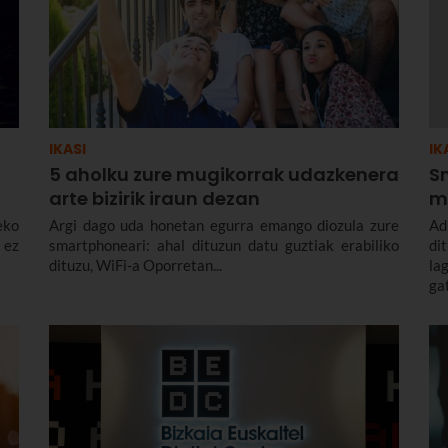
IKASI
IK
5 aholku zure mugikorrak udazkenera
S
n
arte bizirik iraun dezan
m
eko
Argi dago uda honetan egurra emango diozula zure
Ad
 ez
smartphoneari: ahal dituzun datu guztiak erabiliko
di
dituzu, WiFi-a Oporretan...
la
ga
gu
de
zu