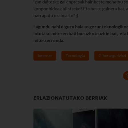
izan daitezke gai enpresak hainbeste mehatxu so
konponbideak bilatzeko? Eta beste galdera bat, ar
harrapatu orain arte? ;)
Lagundu nahi diguzu halako gezur teknologiko
lotutako mitoren bati buruzko iruzkin bat, et
mito-zerrenda.
Internet
Tecnología
Ciberseguridad
ERLAZIONATUTAKO BERRIAK