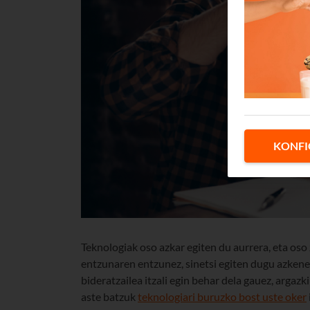
KONFI
Teknologiak oso azkar egiten du aurrera, eta oso 
entzunaren entzunez, sinetsi egiten dugu azkenea
bideratzailea itzali egin behar dela gauez, argaz
aste batzuk
teknologiari buruzko bost uste oker