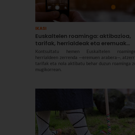
IKASI
Euskaltelen roaminga: aktibazioa,
tarifak, herrialdeak eta eremuak…
Kontsultatu hemen Euskaltelen roaming
herrialdeen zerrenda —eremuen arabera—, atzerr
tarifak eta nola aktibatu behar duzun roaminga z
mugikorrean.