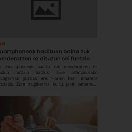
ASI
martphoneak badituen baina zuk
enderatzen ez dituzun sei funtzio
i. Smartphoneak baditu zuk menderatzen ez
tuzun funtzio batzuk, zure bizimodurako
gungarriak guztiak ere. Horien berri ematera
tozkizu. Zure mugikorrari buruz jakin beharreko
ztia bazenekielakoan bazeunden ere, elkarrekin
nbora luze daramazuela eta, ez du galdu oraindik
 harritzeko ahalmena.