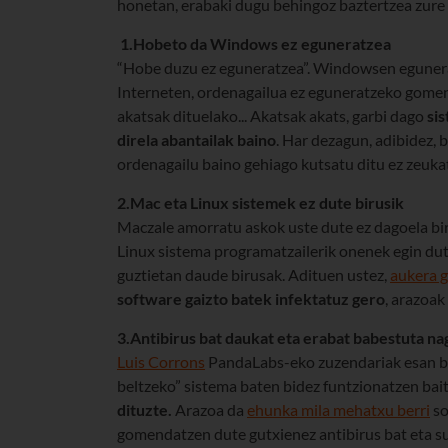
honetan, erabaki dugu behingoz baztertzea zure 
1.
Hobeto da Windows ez eguneratzea
“Hobe duzu ez eguneratzea”. Windowsen egunerat
Interneten, ordenagailua ez eguneratzeko gomen
akatsak dituelako... Akatsak akats, garbi dago
si
direla abantailak baino
. Har dezagun, adibidez,
ordenagailu baino gehiago kutsatu ditu ez zeuk
2.Mac eta Linux sistemek ez dute birusik
Maczale amorratu askok uste dute ez dagoela bir
Linux sistema programatzailerik onenek egin dute
guztietan daude birusak. Adituen ustez,
aukera g
software gaizto batek infektatuz gero
, arazoak
3.Antibirus bat daukat eta erabat babestuta na
Luis Corrons
PandaLabs-eko zuzendariak esan bez
beltzeko” sistema baten bidez funtzionatzen bai
dituzte.
Arazoa da
ehunka mila mehatxu berri
so
gomendatzen dute gutxienez antibirus bat eta sue