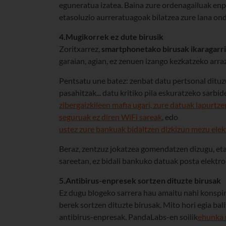
eguneratua izatea. Baina zure ordenagailuak enp
etasoluzio aurreratuagoak bilatzea zure lana on
4.Mugikorrek ez dute birusik
Zoritxarrez,
smartphonetako birusak ikaragarri
garaian, agian, ez zenuen izango kezkatzeko arraz
Pentsatu une batez: zenbat datu pertsonal dit
pasahitzak... datu kritiko pila eskuratzeko sarb
zibergaizkileen mafia ugari, zure datuak lapurtze
seguruak ez diren WiFi sareak
, edo
ustez zure bankuak bidaltzen dizkizun mezu elek
Beraz, zentzuz jokatzea gomendatzen dizugu, et
sareetan, ez bidali bankuko datuak posta elektron
5.Antibirus-enpresek sortzen dituzte birusak
Ez dugu blogeko sarrera hau amaitu nahi konspir
berek sortzen dituzte birusak. Mito hori egia ba
antibirus-enpresak. PandaLabs-en soilik
ehunka 