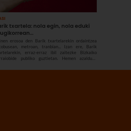
ASI
rik txartela: nola egin, nola eduki
gikorrean...
inen erosoa den Barik txartelarekin ordaintzea
tobusean, metroan, tranbian... Izan ere, Barik
artelarekin, erraz-erraz ibil zaitezke Bizkaiko
rraiobide publiko guztietan. Hemen azalduko
zugu nola egin dezakezun Barik txartela, zer Barik
artel mota dauden, nola eduki dezakezun Barik
artela mugikorrean, zer aukera ematen dituen
milia ugarientzat, zenbat balio duen, zer tarifa
uden eta askoz gehiago.