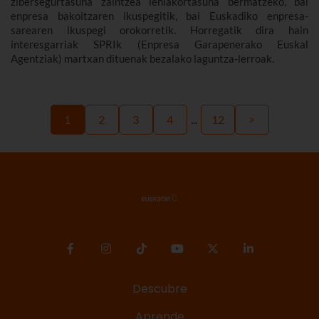
zibersegurtasuna zaintzea lehiakortasuna bermatzeko, bai
enpresa bakoitzaren ikuspegitik, bai Euskadiko enpresa-
sarearen ikuspegi orokorretik. Horregatik dira hain
interesgarriak SPRIk (Enpresa Garapenerako Euskal
Agentziak) martxan dituenak bezalako laguntza-lerroak.
1
2
3
4
...
12
>
Descubre
Aprende