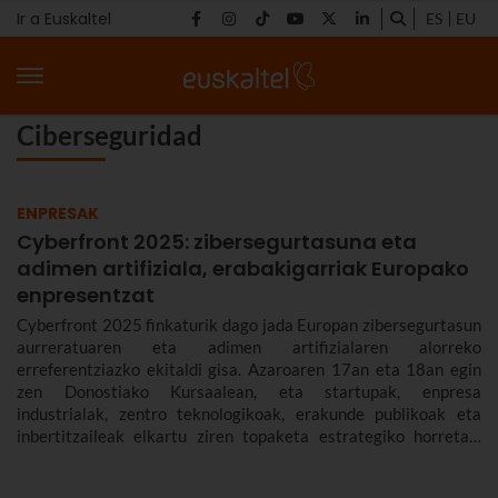
Ir a Euskaltel
ES
EU
Ciberseguridad
ENPRESAK
Cyberfront 2025: zibersegurtasuna eta
adimen artifiziala, erabakigarriak Europako
enpresentzat
Cyberfront 2025 finkaturik dago jada Europan zibersegurtasun
aurreratuaren eta adimen artifizialaren alorreko
erreferentziazko ekitaldi gisa. Azaroaren 17an eta 18an egin
zen Donostiako Kursaalean, eta startupak, enpresa
industrialak, zentro teknologikoak, erakunde publikoak eta
inbertitzaileak elkartu ziren topaketa estrategiko horretan,
Europa digital, subirano eta erresiliente bat bultzatzeko.
Euskaltelek parte hartu du aurtengo edizioan.