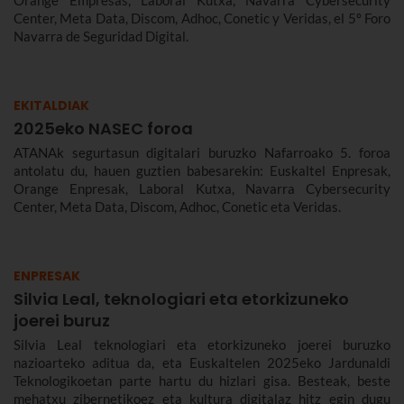
Orange Empresas, Laboral Kutxa, Navarra Cybersecurity
Center, Meta Data, Discom, Adhoc, Conetic y Veridas, el 5º Foro
Navarra de Seguridad Digital.
EKITALDIAK
2025eko NASEC foroa
ATANAk segurtasun digitalari buruzko Nafarroako 5. foroa
antolatu du, hauen guztien babesarekin: Euskaltel Enpresak,
Orange Enpresak, Laboral Kutxa, Navarra Cybersecurity
Center, Meta Data, Discom, Adhoc, Conetic eta Veridas.
ENPRESAK
Silvia Leal, teknologiari eta etorkizuneko
joerei buruz
Silvia Leal teknologiari eta etorkizuneko joerei buruzko
nazioarteko aditua da, eta Euskaltelen 2025eko Jardunaldi
Teknologikoetan parte hartu du hizlari gisa. Besteak, beste
mehatxu zibernetikoez eta kultura digitalaz hitz egin dugu