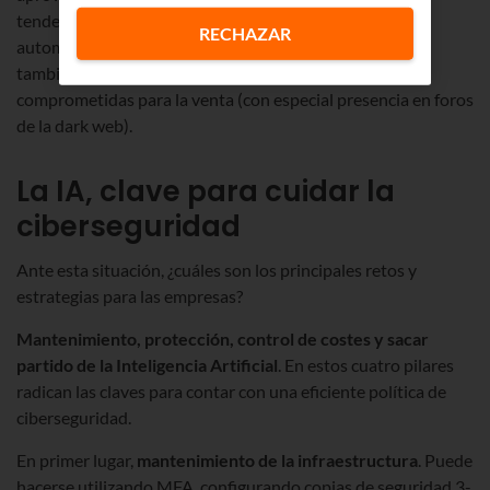
tendencia al aumento de la explotación rápida y
RECHAZAR
automatizada tras la divulgación de vulnerabilidades y
también un crecimiento del 42 % en las credenciales
comprometidas para la venta (con especial presencia en foros
de la dark web).
La IA, clave para cuidar la
ciberseguridad
Ante esta situación, ¿cuáles son los principales retos y
estrategias para las empresas?
Mantenimiento, protección, control de costes y sacar
partido de la Inteligencia Artificial
. En estos cuatro pilares
radican las claves para contar con una eficiente política de
ciberseguridad.
En primer lugar,
mantenimiento de la infraestructura
. Puede
hacerse utilizando MFA, configurando copias de seguridad 3-