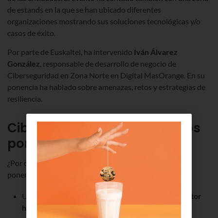
de estands en la que se han ubicado diferentes
organizaciones mostrando sus soluciones tecnológicas y/o
casos de éxito.
Por parte de Euskaltel, ha intervenido
Iván Álvarez
González
, responsable de desarrollo de negocio de
Ciberseguridad en Zona Norte en Digital MasOrange. En su
ponencia ha hablado sobre amenazas, retos y estrategias de
resiliencia.
Ciberdelitos al alza, liderados
por el ransomware
¿Por qué es importante hablar de ciberseguridad? Así lo
ponen de manifiesto los datos:
Un 60% de los incidentes tienen como origen el
factor
humano
(hasta el 95% si hablamos de España).