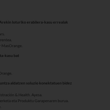
AArekin loturiko erabilera-kasu errealak
rs.
rentea.
r MasOrange.
sta-kasu bat
range.
aguntza aldatzen soluzio konektatuen bidez
stración & Health. Ayesa.
Ikerketa eta Produktu Garapenaren burua.
.