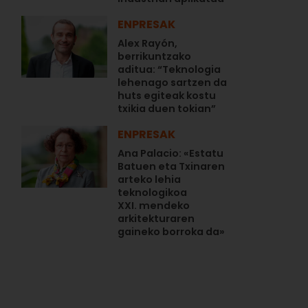
ENPRESAK
Alex Rayón,
berrikuntzako
aditua: “Teknologia
lehenago sartzen da
huts egiteak kostu
txikia duen tokian”
ENPRESAK
Ana Palacio: «Estatu
Batuen eta Txinaren
arteko lehia
teknologikoa
XXI. mendeko
arkitekturaren
gaineko borroka da»