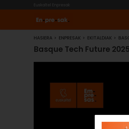
Euskaltel Enpresak
HASIERA
ENPRESAK
EKITALDIAK
BAS
Basque Tech Future 202