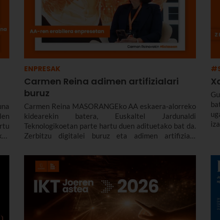
ENPRESAK
#
Carmen Reina adimen artifizialari
X
buruz
Gu
ba
una
Carmen Reina MASORANGEko AA eskaera-alorreko
ug
len
kidearekin batera, Euskaltel Jardunaldi
iz
rtu
Teknologikoetan parte hartu duen adituetako bat da.
on
in,
Zerbitzu digitalei buruz eta adimen artifiziala
uan
enpresetan sartzeari buruz hitz egin dugu berarekin,
oa,
egungo egoera erreala nahiz etorkizuneko erronkak
esa
kontuan hartuta.