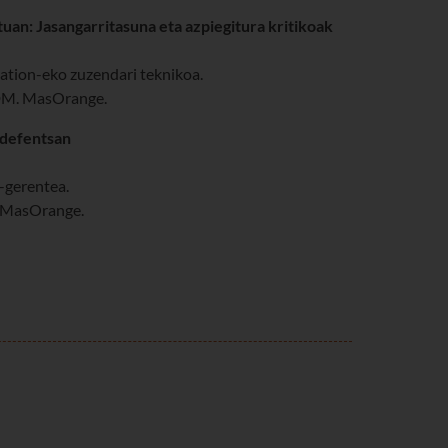
uan: Jasangarritasuna eta azpiegitura kritikoak
ation-eko zuzendari teknikoa.
BDM. MasOrange.
rdefentsan
-gerentea.
 MasOrange.