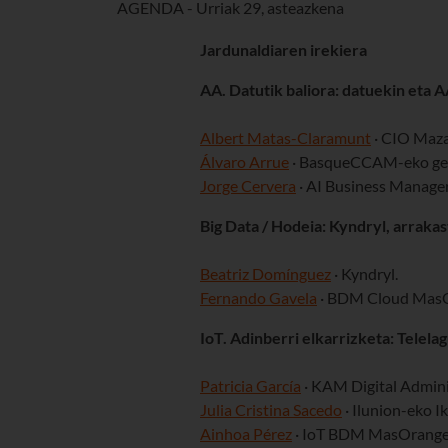
AGENDA - Urriak 29, asteazkena
Jardunaldiaren irekiera
AA. Datutik baliora: datuekin eta 
Albert Matas-Claramunt
· CIO Maza
Álvaro Arrue
· BasqueCCAM-eko ge
Jorge Cervera
· AI Business Manage
Big Data / Hodeia: Kyndryl, arraka
Beatriz Domínguez
· Kyndryl.
Fernando Gavela
· BDM Cloud MasO
IoT. Adinberri elkarrizketa: Telel
Patricia García
· KAM Digital Admini
Julia Cristina Sacedo
· Ilunion-eko 
Ainhoa Pérez
· IoT BDM MasOrange