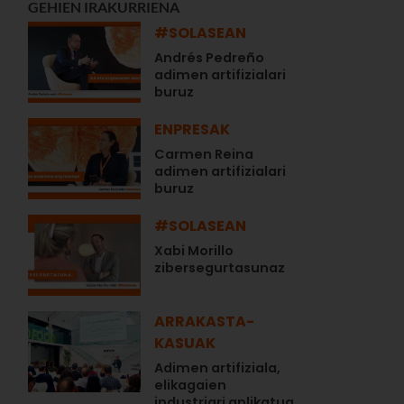
GEHIEN IRAKURRIENA
#SOLASEAN
Andrés Pedreño
adimen artifizialari
buruz
ENPRESAK
Carmen Reina
adimen artifizialari
buruz
#SOLASEAN
Xabi Morillo
zibersegurtasunaz
ARRAKASTA-
KASUAK
Adimen artifiziala,
elikagaien
industriari aplikatua