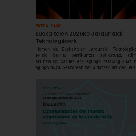
EKITALDIAK
Euskaltelen 2026ko Jardunaldi
Teknologikoak
Hemen da Euskaltelen Jardunaldi Teknologik
edizio berria: berrikuntza aplikatuaz, adi
artifizialaz, datuez eta egungo testuinguruaz h
egingo dugu. Sektorean zer aldatzen ari den, eus
enpresetan zer eragin duen eta nola jok
partekatuko dugu.