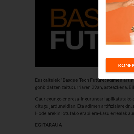
KONFI
Euskaltelek
"
Basque Tech Future: adimen artifi
gonbidatzen zaitu: urriaren 29an, asteazkena, Bi
Gaur egungo enpresa-inguruneari aplikatutako e
ditugu jardunaldian. Eta adimen artifizialarekin
Hodeiarekin lotutako erabilera-kasu errealak au
EGITARAUA