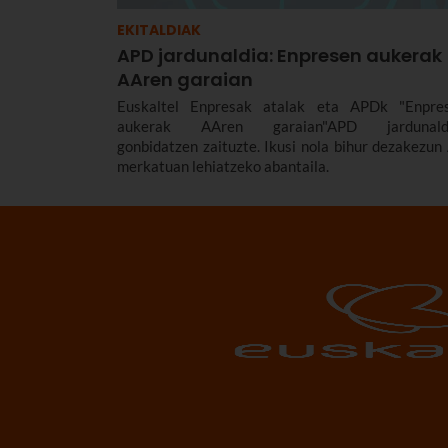
EKITALDIAK
APD jardunaldia: Enpresen aukerak
AAren garaian
Euskaltel Enpresak atalak eta APDk "Enpre
aukerak AAren garaian"APD jardunald
gonbidatzen zaituzte. Ikusi nola bihur dezakezun
merkatuan lehiatzeko abantaila.