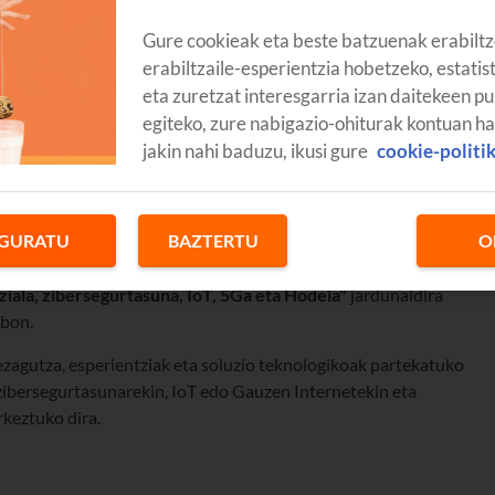
Gure cookieak eta beste batzuenak erabiltz
erabiltzaile-esperientzia hobetzeko, estatis
eta zuretzat interesgarria izan daitekeen pu
egiteko, zure nabigazio-ohiturak kontuan h
jakin nahi baduzu, ikusi gure
cookie-politi
GURATU
BAZTERTU
O
ziala, zibersegurtasuna, IoT, 5Ga eta Hodeia"
jardunaldira
lbon.
zagutza, esperientziak eta soluzio teknologikoak partekatuko
, zibersegurtasunarekin, IoT edo Gauzen Internetekin eta
rkeztuko dira.