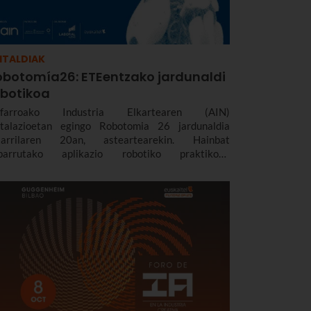
ITALDIAK
obotomía26: ETEentzako jardunaldi
obotikoa
farroako Industria Elkartearen (AIN)
stalazioetan egingo Robotomia 26 jardunaldia
tarrilaren 20an, asteartearekin. Hainbat
parrutako aplikazio robotiko praktikoak
akutsiko dira han, industriarekin, logistikarekin,
fentsarekin edo nekazaritzarekin lotuak.