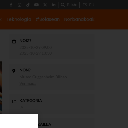
Bilatu
ES
EU
k
Teknología
#Solasean
Norbanakoak
NOIZ?
2025-10-29 09:00
2025-10-29 13:30
NON?
Museo Guggenheim Bilbao
Ver mapa
KATEGORIA
IA
ANTOLATZAILEA