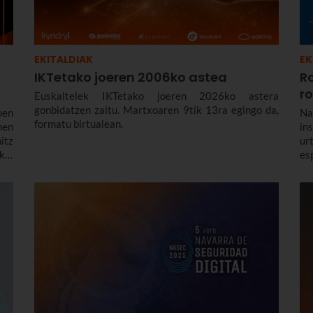
EKITALDIAK
EK
IKTetako joeren 2006ko astea
R
r
Euskaltelek IKTetako joeren 2026ko astera
gonbidatzen zaitu. Martxoaren 9tik 13ra egingo da,
oen
Na
formatu birtualean.
men
in
itz
ur
kal
es
atu
er
de