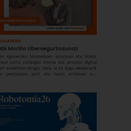
SOLASEAN
abi Morillo zibersegurtasunaz
re eguneroko bizimoduan, ezustean eta bizkor
tean sartu zaizkigun tresna eta prozesu digital
ari erabiltzen ditugu. Hala, ia ez dugu denborarik
an pentsatzen jarri eta haien arriskuez eta
dorioez gogoeta egiteko.