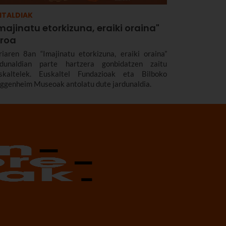
ITALDIAK
majinatu etorkizuna, eraiki oraina"
oroa
riaren 8an “Imajinatu etorkizuna, eraiki oraina”
rdunaldian parte hartzera gonbidatzen zaitu
skaltelek. Euskaltel Fundazioak eta Bilboko
ggenheim Museoak antolatu dute jardunaldia.