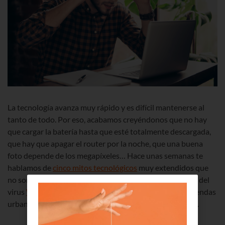
La tecnología avanza muy rápido y es difícil mantenerse al
tanto de todo. Por eso, acabamos creyéndonos que no hay
que cargar la batería hasta que esté totalmente descargada,
que hay que apagar el router por la noche, que una buena
foto depende de los megapíxeles… Hace unas semanas te
hablamos de
cinco mitos tecnológicos
muy extendidos que
no son del todo ciertos. Ahora que todo el mundo habla del
virus
Wannacry
hemos decidido acabar con algunas leyendas
urbanas que pueden poner en peligro tu ciberseguridad.