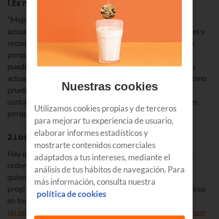
1.Es mejor no actualizar Windows
“Mejor no actualices”. Cada vez que sale una nueva
actualización de Windows, hay quien se queja en internet y
recomienda no actualizar porque el equipo irá más lento,
porque la nueva versión tiene fallos… Y aunque siempre
puede fallar algo, la realidad es que las desventajas de no
actualizar suelen superar a las ventajas de no hacerlo. Como
Nuestras cookies
prueba tenemos el reciente virus WannaCry, que ha
contaminado más de 300.000 ordenadores en 179 países
Utilizamos cookies propias y de terceros
porque tenían versiones desactualizadas de Windows.
para mejorar tu experiencia de usuario,
elaborar informes estadísticos y
2.Los Mac y Linux no tienen virus
mostrarte contenidos comerciales
Hay quien adora los dispositivos de Apple y cree que los
adaptados a tus intereses, mediante el
ordenadores de la manzana son inmunes a los virus. O
análisis de tus hábitos de navegación. Para
quienes afirman Linux está creado por los mejores
más información, consulta nuestra
programadores, y por eso no tiene virus. Falso, existen virus
política de cookies
en todos los sistemas. Los expertos estiman que
las posibilidades de sufrir un virus en un Mac o en Linux son