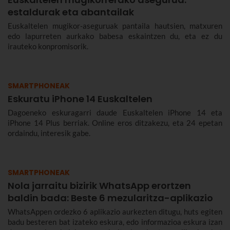
estaldurak eta abantailak
Euskaltelen mugikor-aseguruak pantaila hautsien, matxuren
edo lapurreten aurkako babesa eskaintzen du, eta ez du
irauteko konpromisorik.
SMARTPHONEAK
Eskuratu iPhone 14 Euskaltelen
Dagoeneko eskuragarri daude Euskaltelen iPhone 14 eta
iPhone 14 Plus berriak. Online eros ditzakezu, eta 24 epetan
ordaindu, interesik gabe.
SMARTPHONEAK
Nola jarraitu bizirik WhatsApp erortzen
baldin bada: Beste 6 mezularitza-aplikazio
WhatsAppen ordezko 6 aplikazio aurkezten ditugu, huts egiten
badu besteren bat izateko eskura, edo informazioa eskura izan