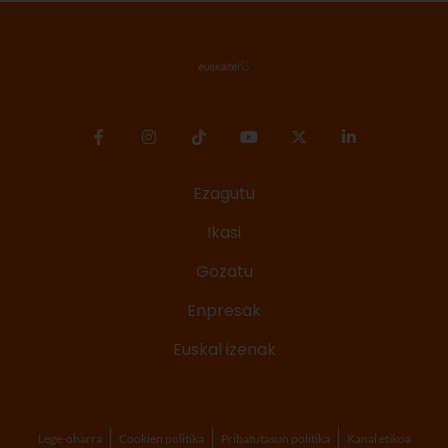
Ezagutu
Ikasi
Gozatu
Enpresak
Euskal izenak
Lege-oharra
Cookien politika
Pribatutasun politika
Kanal etikoa