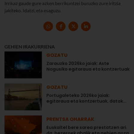
Irrikaz gaude gure azken berrikuntzei buruzko zure iritzia
jakiteko. Idatzi, eta esaguzu.
GEHIEN IRAKURRIENA
GOZATU
Zarauzko 2026ko jaiak: Aste
Nagusiko egitaraua eta kontzertuak
GOZATU
Portugaleteko 2026ko jaiak:
egitaraua eta kontzertuak, datak...
PRENTSA OHARRAK
Euskaltel bere sarea prestatzen ari
da, bezeroek ahalik eta gehien goza