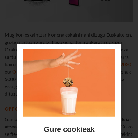
Mugikor-eskaintzarik onena eskaini nahi dizugu Euskaltelen,
guztien artean zuretzat egokiena dena aukeratu dezazun.
Orain, aukera bat gehiago eskaintzen dizugu,
OPPO
marka
sartu baitugu gure katalogoan
. Eta aukera bikoitza bakarra
baina hobea denez, bi modelo dakarzkizugu:
OPPO A9 2020
eta
OPPO A5 2020
. Marka honen ezaugarri erakargarrienak
5000 mAh-ko bateria eta modeloen lau kamerak dira. Eta
ezaugarri guztietan onena: prezioa. Ezagutu egin behar
dituzu, benetan.
OPPO A9 2020
Gama ertaineko mugikor bat luxuzko prestazioekin:
lau leiar
atzean
, 48 MPX, 8 MPX, 2 MPX eta 2 MPX-koak; 16 MPX-ko
Gure cookieak
selfie-kamera; 6,5 hazbeteko pantaila HD+ bereizmenarekin;