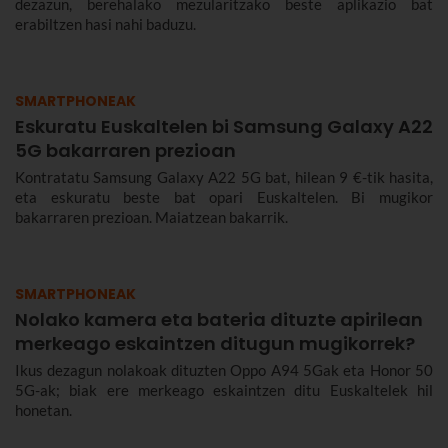
dezazun, berehalako mezularitzako beste aplikazio bat
erabiltzen hasi nahi baduzu.
SMARTPHONEAK
Eskuratu Euskaltelen bi Samsung Galaxy A22
5G bakarraren prezioan
Kontratatu Samsung Galaxy A22 5G bat, hilean 9 €-tik hasita,
eta eskuratu beste bat opari Euskaltelen. Bi mugikor
bakarraren prezioan. Maiatzean bakarrik.
SMARTPHONEAK
Nolako kamera eta bateria dituzte apirilean
merkeago eskaintzen ditugun mugikorrek?
Ikus dezagun nolakoak dituzten Oppo A94 5Gak eta Honor 50
5G-ak; biak ere merkeago eskaintzen ditu Euskaltelek hil
honetan.