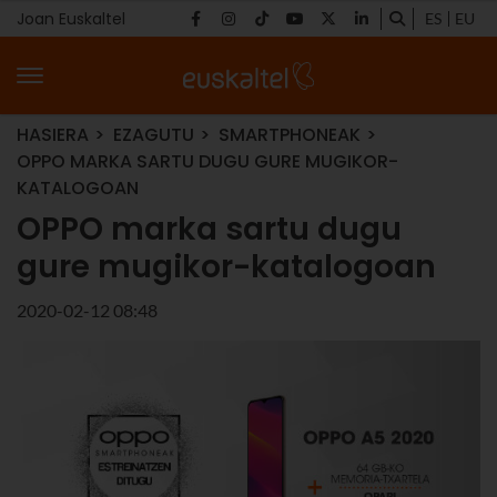
Joan Euskaltel
ES
EU
HASIERA
EZAGUTU
SMARTPHONEAK
OPPO MARKA SARTU DUGU GURE MUGIKOR-
KATALOGOAN
OPPO marka sartu dugu
gure mugikor-katalogoan
2020-02-12 08:48