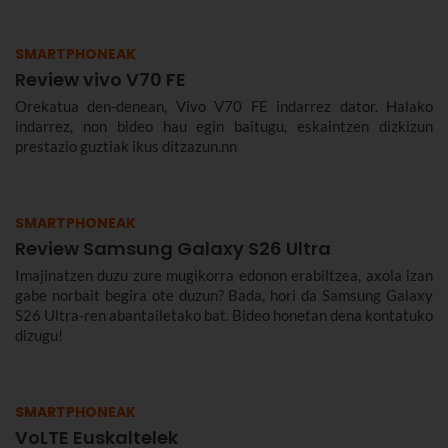
SMARTPHONEAK
Review vivo V70 FE
Orekatua den-denean, Vivo V70 FE indarrez dator. Halako
indarrez, non bideo hau egin baitugu, eskaintzen dizkizun
prestazio guztiak ikus ditzazun.nn
SMARTPHONEAK
Review Samsung Galaxy S26 Ultra
Imajinatzen duzu zure mugikorra edonon erabiltzea, axola izan
gabe norbait begira ote duzun? Bada, hori da Samsung Galaxy
S26 Ultra-ren abantailetako bat. Bideo honetan dena kontatuko
dizugu!
SMARTPHONEAK
VoLTE Euskaltelek