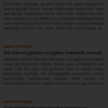
Euskaltelen etengabe ari gara lanean, eta, gaur, mugikorreko
bezero guztiek eskura duzuen hobekuntza baten berri eman
nahi dizugu. Hobekuntza horrek ahots-deiei eragiten die, asko
egiten baitira, eta hemendik aurrera kalitate handiagoa izango
dute.nnEta hori guztia VoLTEri esker. Zenbait aste daramatzagu
teknologia horrekin. Eta, orain, milaka dei arazorik gabe egin
ondoren, azaldu nahi dizugu zer den eta zergatik den
onuragarria zuretzat.
SMARTPHONEAK
5G teknologiadun mugikor merkerik onenak
Abantailaz beteta dator 5G teknologia, eta dagoeneko mugikor
askok aprobetxatzen dituzte. Baina maiz errepikatzen den
arazo txiki bat dute: oso garestiak dira. Ez denak, ordea;
Euskaltelen baditugu 5G teknologiadun smartphone batzuk
patrika-mota guztietarako egokiak. Hona hemen 5G
teknologiadun telefono mugikor merke sorta bat, guk prestatua.
SMARTPHONEAK
Euskaltelen mugikorrerako asegurua: