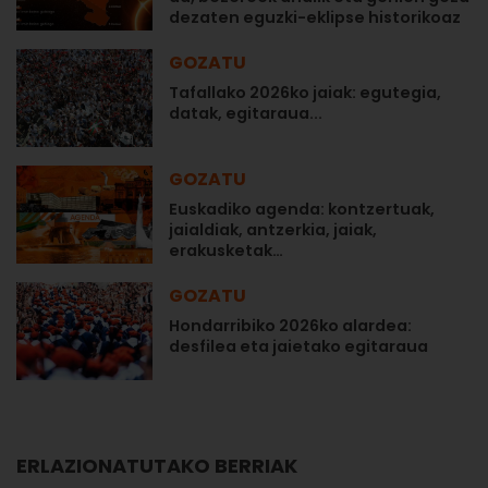
dezaten eguzki-eklipse historikoaz
GOZATU
Tafallako 2026ko jaiak: egutegia,
datak, egitaraua...
GOZATU
Euskadiko agenda: kontzertuak,
jaialdiak, antzerkia, jaiak,
erakusketak…
GOZATU
Hondarribiko 2026ko alardea:
desfilea eta jaietako egitaraua
ERLAZIONATUTAKO BERRIAK