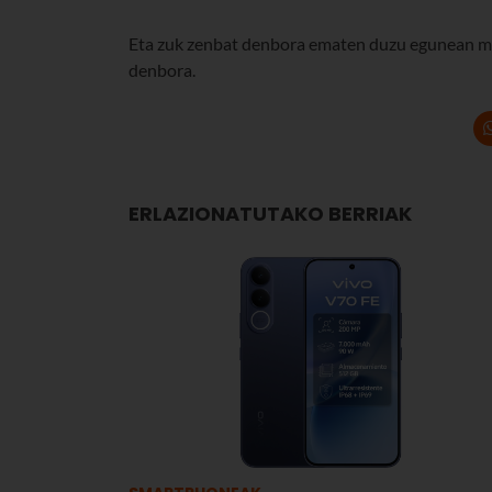
Eta zuk zenbat denbora ematen duzu egunean mug
denbora.
ERLAZIONATUTAKO BERRIAK