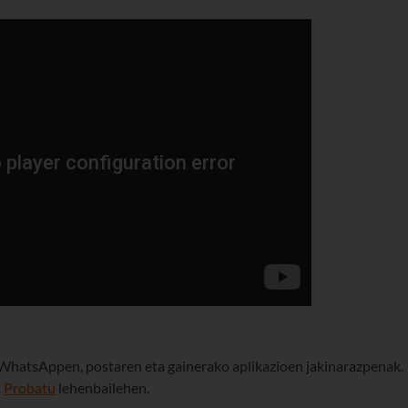
WhatsAppen, postaren eta gainerako aplikazioen jakinarazpenak.
.
Probatu
lehenbailehen.