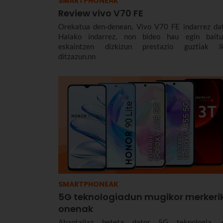
SMARTPHONEAK
Review vivo V70 FE
Orekatua den-denean, Vivo V70 FE indarrez dat
Halako indarrez, non bideo hau egin baitu
eskaintzen dizkizun prestazio guztiak i
ditzazun.nn
SMARTPHONEAK
5G teknologiadun mugikor merkeri
onenak
Abantailaz beteta dator 5G teknologia, 