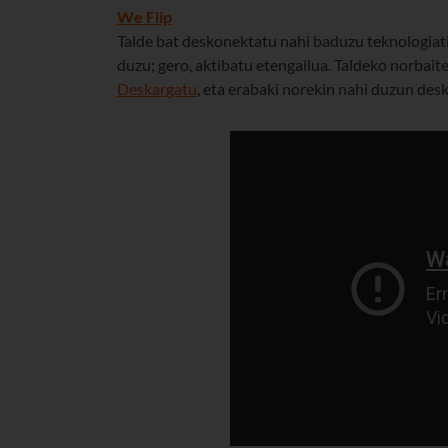
We Flip
Talde bat deskonektatu nahi baduzu teknologiati
duzu; gero, aktibatu etengailua. Taldeko norbait
Deskargatu
, eta erabaki norekin nahi duzun des