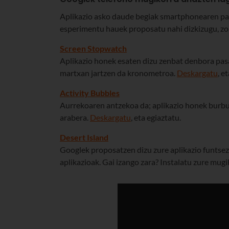
Aplikazio asko daude begiak smartphonearen pan
esperimentu hauek proposatu nahi dizkizugu, zoroa
Screen Stopwatch
Aplikazio honek esaten dizu zenbat denbora pas
martxan jartzen da kronometroa.
Deskargatu
, e
Activity Bubbles
Aurrekoaren antzekoa da; aplikazio honek burbui
arabera.
Deskargatu
, eta egiaztatu.
Desert Island
Googlek proposatzen dizu zure aplikazio funtsez
aplikazioak. Gai izango zara? Instalatu zure mugi