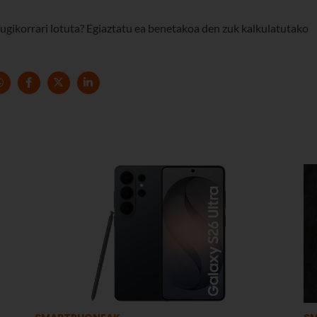
ikorrari lotuta? Egiaztatu ea benetakoa den zuk kalkulatutako