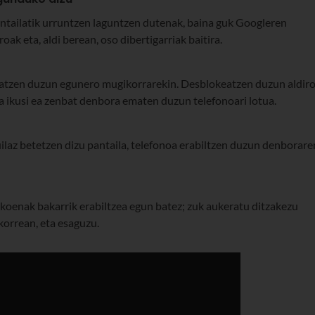
tailatik urruntzen laguntzen dutenak, baina guk Googleren
k eta, aldi berean, oso dibertigarriak baitira.
atzen duzun egunero mugikorrarekin. Desblokeatzen duzun aldiro
ta ikusi ea zenbat denbora ematen duzun telefonoari lotua.
laz betetzen dizu pantaila, telefonoa erabiltzen duzun denborare
koenak bakarrik erabiltzea egun batez; zuk aukeratu ditzakezu
korrean, eta esaguzu.