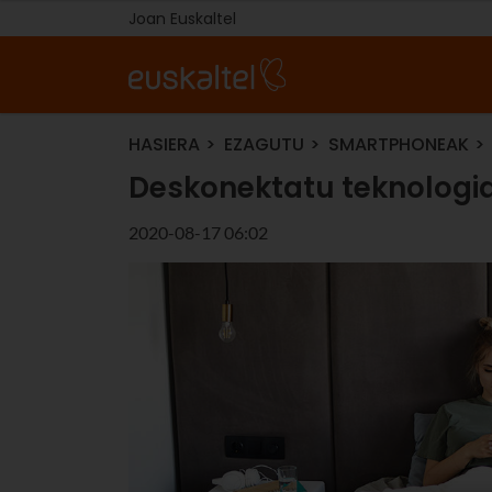
Joan Euskaltel
HASIERA
EZAGUTU
SMARTPHONEAK
Deskonektatu teknologia
2020-08-17 06:02