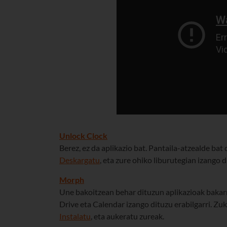
Unlock Clock
Berez, ez da aplikazio bat. Pantaila-atzealde ba
Deskargatu
, eta zure ohiko liburutegian izango 
Morph
Une bakoitzean behar dituzun aplikazioak bakarrik
Drive eta Calendar izango dituzu erabilgarri. Zu
Instalatu
, eta aukeratu zureak.