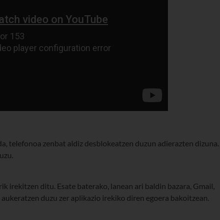
t da, telefonoa zenbat aldiz desblokeatzen duzun adierazten dizuna.
duzu.
 irekitzen ditu. Esate baterako, lanean ari baldin bazara, Gmail,
k aukeratzen duzu zer aplikazio irekiko diren egoera bakoitzean.