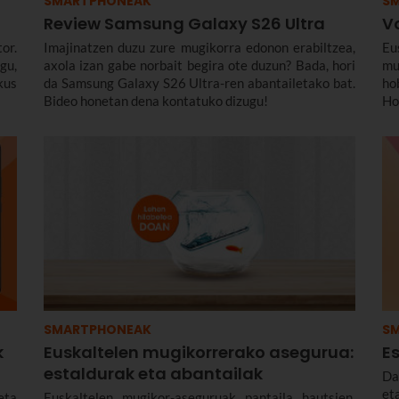
SMARTPHONEAK
S
Review Samsung Galaxy S26 Ultra
V
or.
Imajinatzen duzu zure mugikorra edonon erabiltzea,
Eu
gu,
axola izan gabe norbait begira ote duzun? Bada, hori
mu
kus
da Samsung Galaxy S26 Ultra-ren abantailetako bat.
ho
Bideo honetan dena kontatuko dizugu!
Ho
eg
ha
es
Et
az
on
SMARTPHONEAK
S
k
Euskaltelen mugikorrerako asegurua:
Es
estaldurak eta abantailak
Da
et
eta
Euskaltelen mugikor-aseguruak pantaila hautsien,