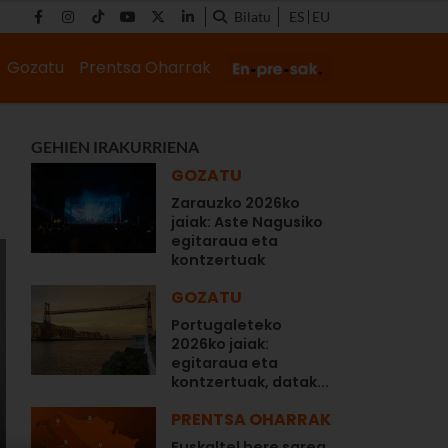
Bilatu
ES
EU
Gozatu
Prentsa Oharrak
GEHIEN IRAKURRIENA
GOZATU
Zarauzko 2026ko
jaiak: Aste Nagusiko
egitaraua eta
kontzertuak
GOZATU
Portugaleteko
2026ko jaiak:
egitaraua eta
kontzertuak, datak...
PRENTSA OHARRAK
Euskaltel bere sarea