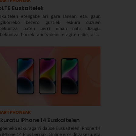
MARTPHONEAK
oLTE Euskaltelek
skaltelen etengabe ari gara lanean, eta, gaur,
gikorreko bezero guztiek eskura duzuen
bekuntza baten berri eman nahi dizugu.
bekuntza horrek ahots-deiei eragiten die, asko
iten baitira, eta hemendik aurrera kalitate
ndiagoa izango dute.nnEta hori guztia VoLTEri
ker. Zenbait aste daramatzagu teknologia horrekin.
a, orain, milaka dei arazorik gabe egin ondoren,
aldu nahi dizugu zer den eta zergatik den
uragarria zuretzat.
MARTPHONEAK
kuratu iPhone 14 Euskaltelen
goeneko eskuragarri daude Euskaltelen iPhone 14
a iPhone 14 Plus berriak. Online eros ditzakezu, eta