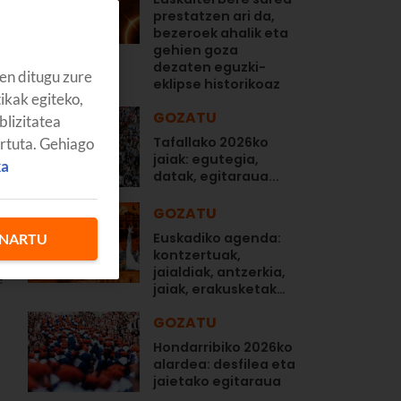
prestatzen ari da,
bezeroek ahalik eta
gehien goza
dezaten eguzki-
en ditugu zure
eklipse historikoaz
tikak egiteko,
GOZATU
blizitatea
a
Tafallako 2026ko
artuta. Gehiago
jaiak: egutegia,
ka
datak, egitaraua...
GOZATU
Euskadiko agenda:
NARTU
kontzertuak,
i
jaialdiak, antzerkia,
e
jaiak, erakusketak…
GOZATU
Hondarribiko 2026ko
alardea: desfilea eta
jaietako egitaraua