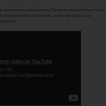
k, esperimentu polita duzu hau. Denak elkartu arte itxaron behar
ek telefonoa desblokeatzen badu, amaitu egingo da saioa.
konektatu.