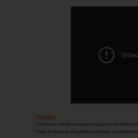
Post Box
Aukeratu nolako maiztasunez jaso nahi dituzun 
Hala, ez duzu arreta galduko lanean ari zarenean