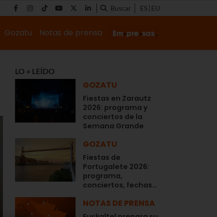
Buscar
ES
EU
Gozatu
Notas de prensa
LO + LEÍDO
GOZATU
Fiestas en Zarautz
2026: programa y
conciertos de la
Semana Grande
GOZATU
Fiestas de
Portugalete 2026:
programa,
conciertos, fechas…
NOTAS DE PRENSA
Euskaltel prepara su