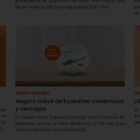
preocuparte de quién está mirando? Pues esa es una
an
de las ventajas del Samsung Galaxy S26 Ultra.
cl
de
te
co
te
re
tr
SMARTPHONES
S
Seguro móvil de Euskaltel: coberturas
Ll
y ventajas
son
Ya
 un
14
El seguro móvil Euskaltel protege contra roturas de
 su
pla
pantallas, averías o robos desde solo 1,74€/mes y no
tel
tiene compromiso de permanencia.
dos