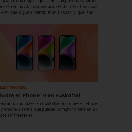
unciarte una mejora que tenéis disponible todos los
ientes de móvil. Esta mejora afecta a las llamadas
 voz, que siguen siendo muy usadas y que ahora
ndrán más calidad.nnY todo gracias al VoLTE. En
ncreto, llevamos varias semanas con esta
cnología. Y ahora, con miles de llamadas ya
alizadas con éxito, queremos contarte de qué se
ata y cómo te benefician.
MARTPHONES
évate el iPhone 14 en Euskaltel
 están disponibles en Euskaltel los nuevos iPhone
 y iPhone 14 Plus, que puedes comprar online en 24
zos sin intereses.