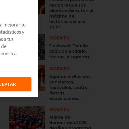
red para que sus
clientes disfruten al
máximo del
histórico eclipse
ra mejorar tu
solar
tadísticos y
GOZATU
.
s a tus
Fiestas de Tafalla
s de
2026: calendario,
 nuestra
fechas, programa…
GOZATU
Agenda en Euskadi:
conciertos,
CEPTAR
festivales, teatro,
fiestas,
exposiciones…
GOZATU
Alarde de
Hondarribia 2026:
desfile y programa