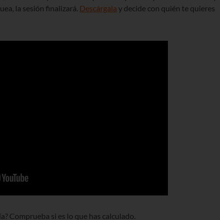
uea, la sesión finalizará.
Descárgala
y decide con quién te quieres
ía? Comprueba si es lo que has calculado.