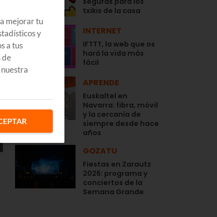
seguras para los
txikis de la casa
ra mejorar tu
INTERNET
tadísticos y
IFTTT, la web que os
s a tus
hará la vida más
s de
fácil
 nuestra
APRENDE
Euskaltel en
Navarra: fibra, móvil
y la cercanía de
CEPTAR
siempre desde hace
años
GOZATU
Fiestas en Zarautz
2026: programa y
conciertos de la
Semana Grande