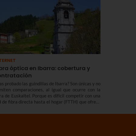
TERNET
bra óptica en Ibarra: cobertura y
ontratación
as probado las guindillas de Ibarra? Son únicas y no
miten comparaciones, al igual que ocurre con la
bra de Euskaltel. Porque es difícil competir con una
d de fibra directa hasta el hogar (FTTH) que ofrece
s velocidad y cobertura y acceso a tus contenidos
voritos en calidad 4K.