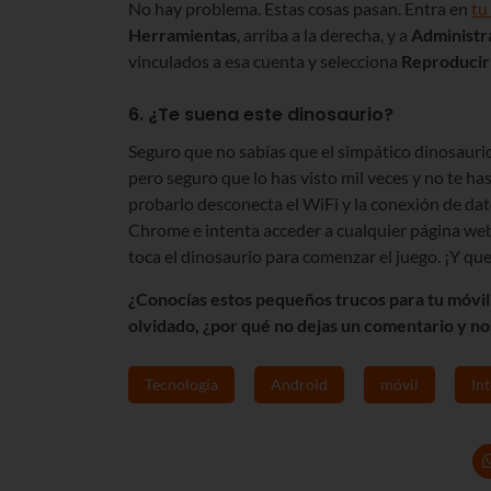
No hay problema. Estas cosas pasan. Entra en
tu
Herramientas
, arriba a la derecha, y a
Administr
vinculados a esa cuenta y selecciona
Reproducir
6. ¿Te suena este dinosaurio?
Seguro que no sabías que el simpático dinosaurio
pero seguro que lo has visto mil veces y no te h
probarlo desconecta el WiFi y la conexión de dato
Chrome e intenta acceder a cualquier página web
toca el dinosaurio para comenzar el juego. ¡Y que
¿Conocías estos pequeños trucos para tu móvil? 
olvidado, ¿por qué no dejas un comentario y nos
Tecnología
Android
móvil
In