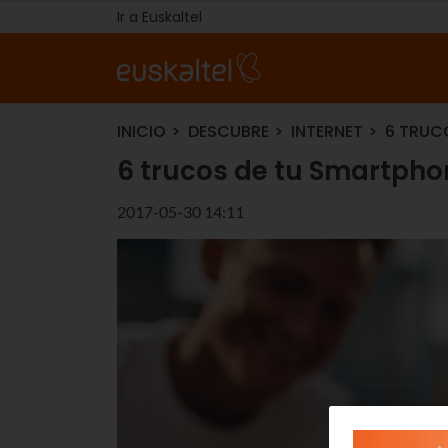
Ir a Euskaltel
INICIO
DESCUBRE
INTERNET
6 TRUC
6 trucos de tu Smartpho
2017-05-30 14:11