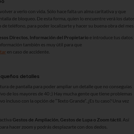
eo
olver a verlo con vida. Sólo hace falta un alma caritativa y que
ntalla de bloqueo. De esta forma, quien lo encuentre verá los dato
de teléfono, para poder localizarte y hacer su buena obra del mes
esos
Directos
,
Información del Propietario
e introduce tus datos
 información también es muy útil para que
tar
en caso de accidente.
equeños detalles
tura de pantalla para poder ampliar un detalle que no conseguías
sivo de los mayores de 40 ;) Hay mucha gente que tiene problemas
ivo incluso con la opción de “Texto Grande”. ¿Es tu caso? Una vez
activa
Gestos de Ampliación
,
Gestos de Lupa o Zoom táctil
. Así
a para hacer zoom y podrás desplazarte con dos dedos.