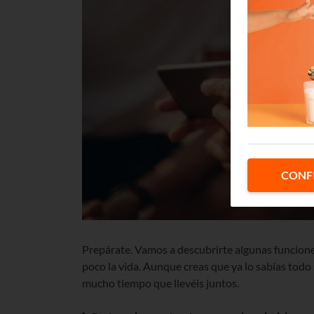
CONF
Prepárate. Vamos a descubrirte algunas funciones
poco la vida. Aunque creas que ya lo sabías todo 
mucho tiempo que llevéis juntos.