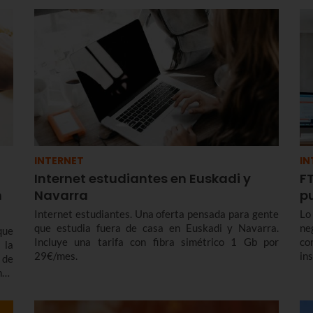
INTERNET
IN
Internet estudiantes en Euskadi y
FT
n
Navarra
p
Internet estudiantes. Una oferta pensada para gente
Lo
que estudia fuera de casa en Euskadi y Navarra.
ne
que
Incluye una tarifa con fibra simétrico 1 Gb por
co
 la
29€/mes.
in
 de
es
ndo
Eu
una