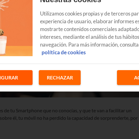
Utilizamos cookies propias y de terceros pa
experiencia de usuario, elaborar informes es
mostrarte contenidos comerciales adaptado
intereses, mediante el análisis de tus hábito
navegación. Para más información, consulta
política de cookies
IGURAR
RECHAZAR
A
 de tu Smartphone que no conocías, y que te van a facilitar un
sobre él, tu móvil no ha perdido la capacidad de sorprenderte, por