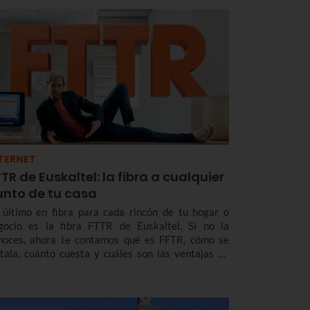
TERNET
TR de Euskaltel: la fibra a cualquier
unto de tu casa
 último en fibra para cada rincón de tu hogar o
gocio es la fibra FTTR de Euskaltel. Si no la
noces, ahora te contamos qué es FFTR, cómo se
stala, cuánto cuesta y cuáles son las ventajas de
ta puntera tecnología que ya te ofrece Euskaltel en
skadi y Navarra.