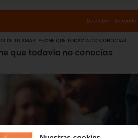
Descubre
Aprende
OS DE TU SMARTPHONE QUE TODAVÍA NO CONOCÍAS
ne que todavía no conocías
Nuestras cookies