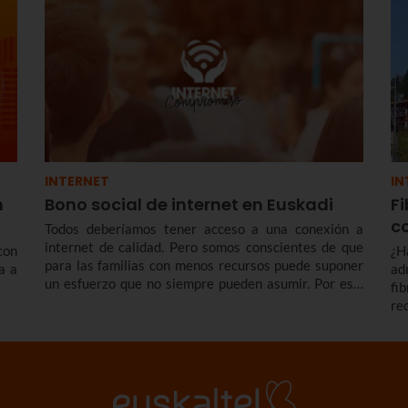
INTERNET
IN
n
Bono social de internet en Euskadi
Fi
c
Todos deberíamos tener acceso a una conexión a
internet de calidad. Pero somos conscientes de que
con
¿H
para las familias con menos recursos puede suponer
a a
ad
un esfuerzo que no siempre pueden asumir. Por eso,
fi
en Euskaltel nos comprometemos con los colectivos
re
más vulnerables ofreciendo el bono social de
má
Internet: una conexión simétrica desde 300 megas a
fa
un precio reducido de forma indefinida.