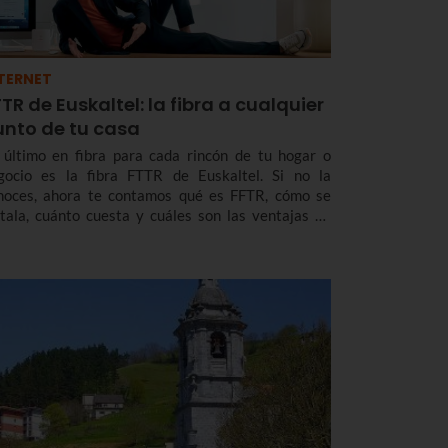
TERNET
TR de Euskaltel: la fibra a cualquier
unto de tu casa
 último en fibra para cada rincón de tu hogar o
gocio es la fibra FTTR de Euskaltel. Si no la
noces, ahora te contamos qué es FFTR, cómo se
stala, cuánto cuesta y cuáles son las ventajas de
ta puntera tecnología que ya te ofrece Euskaltel en
skadi y Navarra.