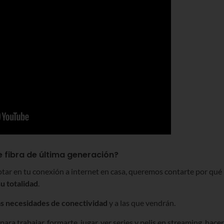
 fibra de última generación?
notar en tu conexión a internet en casa, queremos contarte por qué
u totalidad
.
s necesidades de conectividad
y a las que vendrán.
ra trabajar, formarte, jugar, ver series y pelis en streaming, hacer