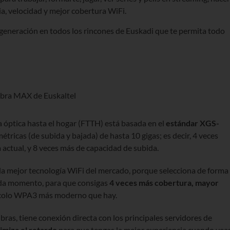
ia, velocidad y mejor cobertura WiFi.
generación en todos los rincones de Euskadi que te permita todo
a óptica hasta el hogar (FTTH) está basada en el
estándar XGS-
étricas (de subida y bajada) de hasta 10 gigas; es decir, 4 veces
 actual, y 8 veces más de capacidad de subida.
la mejor tecnología WiFi del mercado, porque selecciona de forma
cada momento, para que consigas
4 veces más cobertura, mayor
tocolo WPA3 más moderno que hay.
ibras, tiene conexión directa con los principales servidores de
imiza el retardo
para que tengas la mejor experiencia cuando vea