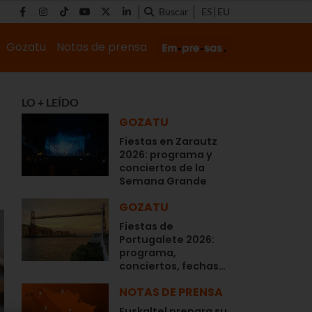
Buscar
ES
EU
Gozatu
Notas de prensa
LO + LEÍDO
GOZATU
Fiestas en Zarautz
2026: programa y
conciertos de la
Semana Grande
GOZATU
Fiestas de
Portugalete 2026:
programa,
conciertos, fechas…
NOTAS DE PRENSA
Euskaltel prepara su