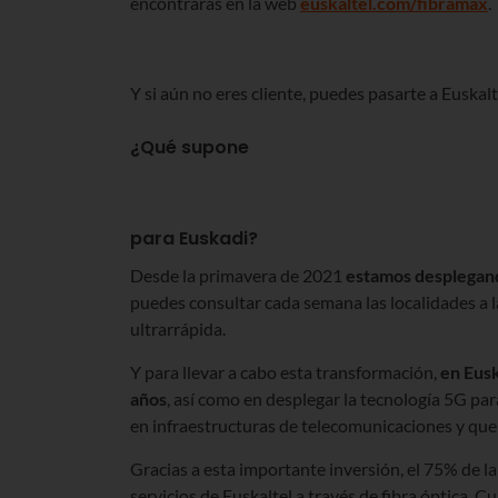
encontrarás en la web
euskaltel.com/fibramax
.
Y si aún no eres cliente, puedes pasarte a Euskal
¿Qué supone
para Euskadi?
Desde la primavera de 2021
estamos desplegand
puedes consultar cada semana las localidades a 
ultrarrápida.
Y para llevar a cabo esta transformación,
en Eusk
años
, así como en desplegar la tecnología 5G par
en infraestructuras de telecomunicaciones y que 
Gracias a esta importante inversión, el 75% de l
servicios de Euskaltel a través de fibra óptica. 