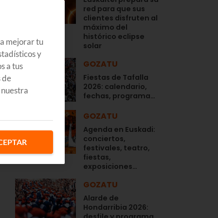
red para que sus
clientes disfruten al
máximo del
histórico eclipse
ra mejorar tu
solar
tadísticos y
GOZATU
s a tus
Fiestas de Tafalla
s de
2026: calendario,
 nuestra
fechas, programa…
GOZATU
Agenda en Euskadi:
conciertos,
CEPTAR
festivales, teatro,
fiestas,
exposiciones…
GOZATU
Alarde de
Hondarribia 2026:
desfile y programa