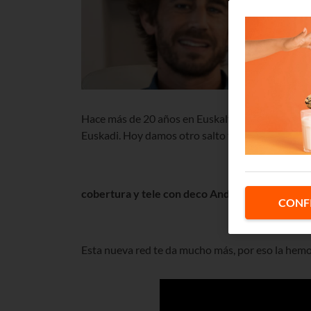
Hace más de 20 años en Euskaltel desplegamos l
Euskadi. Hoy damos otro salto tecnológico con l
cobertura y tele con deco Android 4K sin ningú
CONF
Esta nueva red te da mucho más, por eso la hem