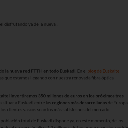
tel disfrutando ya de la nueva
.
o la nueva red FTTH en todo Euskadi
. En el
blog de Euskaltel
las que estamos llegando con nuestra renovada fibra óptica
altel invertiremos 350 millones de euros en los próximos tres
a situar a Euskadi entre las
regiones más desarrolladas
de Europa
los clientes vascos sean los más satisfechos del mercado.
a población total de Euskadi dispone ya, en este momento, de los
Cuando el proceso finalice, 1,3 millones de hogares y negocios podrá