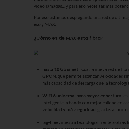
videollamadas... y para eso necesitas más potenc
Por eso estamos desplegando una red de última 
eso y MAX.
¿Cómo es de MAX esta fibra?
hasta 10 Gb simétricos:
la nueva red de fibr
GPON
, que permite alcanzar velocidades sim
más capacidad de descarga que la tecnología
WiFi 6 universal para mayor cobertura:
es 
inteligente la banda con mejor calidad en 
velocidad y más seguridad
, gracias al pro
lag-free:
nuestra tecnología, frente a otras f
gaming y plataformas como twitch. Esto
min