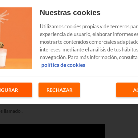
Nuestras cookies
Utilizamos cookies propias y de terceros pa
experiencia de usuario, elaborar informes es
mostrarte contenidos comerciales adaptado
intereses, mediante el análisis de tus hábito
a red de banda ancha más extensa que jamás se había visto en
navegación. Para más información, consulta
a
nueva
:
hasta 10 Gb simétricos de velocidad, WiFi 6 para mayor
política de cookies
n coste adicional
.
IGURAR
RECHAZAR
A
os llamado
.