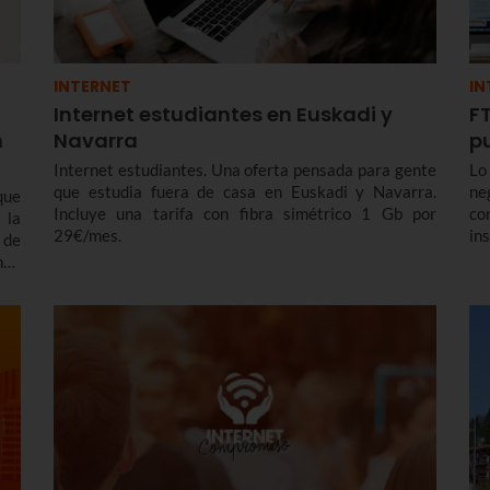
INTERNET
IN
Internet estudiantes en Euskadi y
FT
n
Navarra
p
Internet estudiantes. Una oferta pensada para gente
Lo
que estudia fuera de casa en Euskadi y Navarra.
ne
que
Incluye una tarifa con fibra simétrico 1 Gb por
co
 la
29€/mes.
in
 de
es
ndo
Eu
una