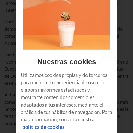
inmortalizó en el internacionalmente reconocido cuadro
'Guernica'.
Porque Gernika se ha convertido en un símbolo de la
democracia y los derechos históricos. Así, es la villa que vio
cómo el primer Lehendakari vasco juraba su cargo bajo el
Árbol de Gernika
.
También la UNESCO le ha otorgado a Gernika el
Nuestras cookies
reconocimiento 'Premio Ciudades por la Paz' por la región de
Europa. Y en la plaza de los Fueros, presidida por la estatua
Utilizamos cookies propias y de terceros
de Don Tello, fundador de la villa en el año 1366, se encuentra
para mejorar tu experiencia de usuario,
el Museo de la Paz.
elaborar informes estadísticos y
A día de hoy, Gernika cuenta con una intensa actividad
mostrarte contenidos comerciales
comercial y su Azoka de los lunes es uno de los mercados más
adaptados a tus intereses, mediante el
importantes de Euskal Herria. El último lunes de Gernika es la
análisis de tus hábitos de navegación. Para
feria más multitudinaria que se celebra durante el mes de
más información, consulta nuestra
octubre.
política de cookies