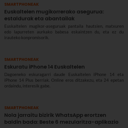
SMARTPHONEAK
Euskaltelen mugikorrerako asegurua:
estaldurak eta abantailak
Euskaltelen mugikor-aseguruak pantaila hautsien, matxuren
edo lapurreten aurkako babesa eskaintzen du, eta ez du
irauteko konpromisorik.
SMARTPHONEAK
Eskuratu iPhone 14 Euskaltelen
Dagoeneko eskuragarri daude Euskaltelen iPhone 14 eta
iPhone 14 Plus berriak. Online eros ditzakezu, eta 24 epetan
ordaindu, interesik gabe.
SMARTPHONEAK
Nola jarraitu bizirik WhatsApp erortzen
baldin bada: Beste 6 mezularitza-aplikazio