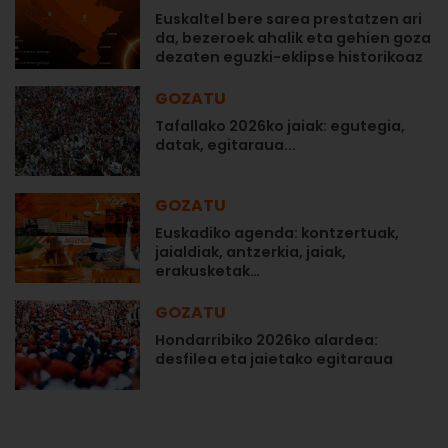
Euskaltel bere sarea prestatzen ari
da, bezeroek ahalik eta gehien goza
dezaten eguzki-eklipse historikoaz
GOZATU
Tafallako 2026ko jaiak: egutegia,
datak, egitaraua...
GOZATU
Euskadiko agenda: kontzertuak,
jaialdiak, antzerkia, jaiak,
erakusketak…
GOZATU
Hondarribiko 2026ko alardea:
desfilea eta jaietako egitaraua