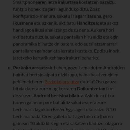
Smartphonearen letra irakurtzea kostatzen bazaizu,
funtzio honek izugarri lagunduko dizu. Zoaz
konfigurazio-menura, sakatu
Irisgarritasuna
, gero
Ikusmena
eta, azkenik, aktibatu
Handitzea
; eta askoz
handiagoa ikusi ahal izango duzu dena. Aukera hori
aktibatuta duzula, sakatu pantailan hiru aldiz eta egin
panoramika bi hatzekin batera, edo eutsi atzamarrari
pantailaren gainean eta lerratu ikusteko. Ez dizu inork
jatetxeko kartarik gehiago irakurri beharko!
Pazkoko arrautzak
. Lehen, gozo-izena duten Androiden
hainbat bertsio aipatu dizkizugu, baina ba al zenekien
gehienek beren
Pazkoko arrautza
dutela? Oso gauza
bitxia da, eta zure mugikorraren
Doikuntzetan
ikus
dezakezu,
Android bertsioa bilatuz
. Aski duzu fitxa
honen gainean pare bat aldiz sakatzea, eta zure
bertsioari dagokion
Easter Egg
a agertuko zaizu. 8.1.0
bertsioa bada, Oreo gaileta bat agertuko da (haren
gainean 10 aldiz klik egin eta sakatzen baduzu, olagarro