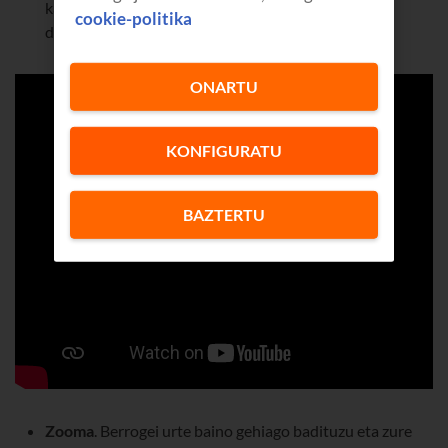
karpeta seguru bat dauka, eta inork ikustea nahi ez
cookie-politika
duzun guztia sar dezakezu karpeta horretan.
ONARTU
KONFIGURATU
BAZTERTU
Zooma
. Berrogei urte baino gehiago badituzu eta zure