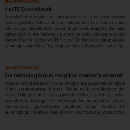
SMARTPHONEAK
VoLTE Euskaltelek
Euskaltelen etengabe ari gara lanean, eta, gaur, mugikorreko
bezero guztiek eskura duzuen hobekuntza baten berri eman
nahi dizugu. Hobekuntza horrek ahots-deiei eragiten die, asko
egiten baitira, eta hemendik aurrera kalitate handiagoa izango
dute.nnEta hori guztia VoLTEri esker. Zenbait aste daramatzagu
teknologia horrekin. Eta, orain, milaka dei arazorik gabe egin
ondoren, azaldu nahi dizugu zer den eta zergatik den
onuragarria zuretzat.
SMARTPHONEAK
5G teknologiadun mugikor merkerik onenak
Abantailaz beteta dator 5G teknologia, eta dagoeneko mugikor
askok aprobetxatzen dituzte. Baina maiz errepikatzen den
arazo txiki bat dute: oso garestiak dira. Ez denak, ordea;
Euskaltelen baditugu 5G teknologiadun smartphone batzuk
patrika-mota guztietarako egokiak. Hona hemen 5G
teknologiadun telefono mugikor merke sorta bat, guk prestatua.