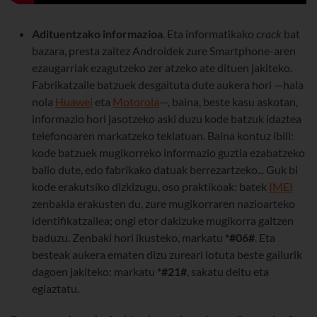
Adituentzako informazioa
. Eta informatikako
crack
bat
bazara, presta zaitez Androidek zure Smartphone-aren
ezaugarriak ezagutzeko zer atzeko ate dituen jakiteko.
Fabrikatzaile batzuek desgaituta dute aukera hori —hala
nola
Huawei
eta
Motorola
—, baina, beste kasu askotan,
informazio hori jasotzeko aski duzu kode batzuk idaztea
telefonoaren markatzeko teklatuan. Baina kontuz ibili:
kode batzuek mugikorreko informazio guztia ezabatzeko
balio dute, edo fabrikako datuak berrezartzeko... Guk bi
kode erakutsiko dizkizugu, oso praktikoak: batek
IMEI
zenbakia erakusten du, zure mugikorraren nazioarteko
identifikatzailea; ongi etor dakizuke mugikorra galtzen
baduzu. Zenbaki hori ikusteko, markatu
*#06#
. Eta
besteak aukera ematen dizu zureari lotuta beste gailurik
dagoen jakiteko: markatu
*#21#
, sakatu deitu eta
egiaztatu.