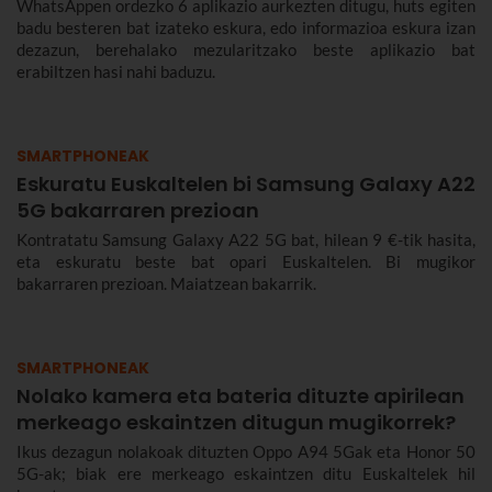
WhatsAppen ordezko 6 aplikazio aurkezten ditugu, huts egiten
badu besteren bat izateko eskura, edo informazioa eskura izan
dezazun, berehalako mezularitzako beste aplikazio bat
erabiltzen hasi nahi baduzu.
SMARTPHONEAK
Eskuratu Euskaltelen bi Samsung Galaxy A22
5G bakarraren prezioan
Kontratatu Samsung Galaxy A22 5G bat, hilean 9 €-tik hasita,
eta eskuratu beste bat opari Euskaltelen. Bi mugikor
bakarraren prezioan. Maiatzean bakarrik.
SMARTPHONEAK
Nolako kamera eta bateria dituzte apirilean
merkeago eskaintzen ditugun mugikorrek?
Ikus dezagun nolakoak dituzten Oppo A94 5Gak eta Honor 50
5G-ak; biak ere merkeago eskaintzen ditu Euskaltelek hil