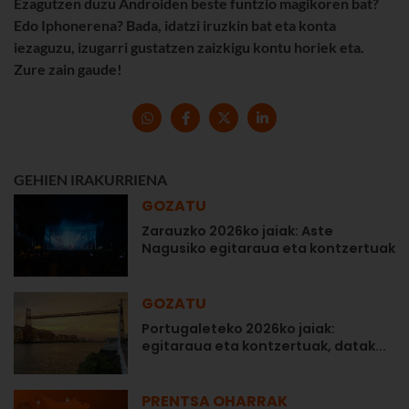
Ezagutzen duzu Androiden beste funtzio magikoren bat?
Edo Iphonerena? Bada, idatzi iruzkin bat eta konta
iezaguzu, izugarri gustatzen zaizkigu kontu horiek eta.
Zure zain gaude!
GEHIEN IRAKURRIENA
GOZATU
Zarauzko 2026ko jaiak: Aste
Nagusiko egitaraua eta kontzertuak
GOZATU
Portugaleteko 2026ko jaiak:
egitaraua eta kontzertuak, datak...
PRENTSA OHARRAK