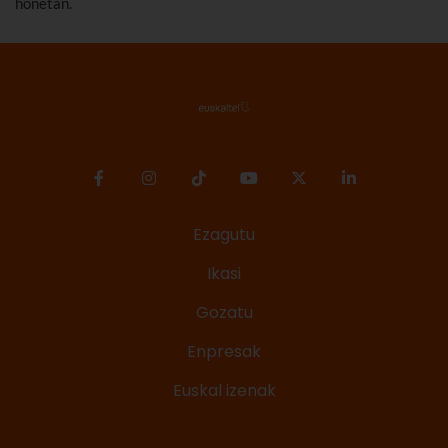
honetan.
Ezagutu
Ikasi
Gozatu
Enpresak
Euskal izenak