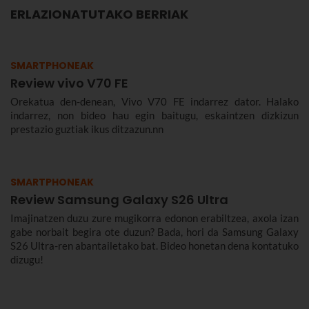
ERLAZIONATUTAKO BERRIAK
SMARTPHONEAK
Review vivo V70 FE
Orekatua den-denean, Vivo V70 FE indarrez dator. Halako
indarrez, non bideo hau egin baitugu, eskaintzen dizkizun
prestazio guztiak ikus ditzazun.nn
SMARTPHONEAK
Review Samsung Galaxy S26 Ultra
Imajinatzen duzu zure mugikorra edonon erabiltzea, axola izan
gabe norbait begira ote duzun? Bada, hori da Samsung Galaxy
S26 Ultra-ren abantailetako bat. Bideo honetan dena kontatuko
dizugu!