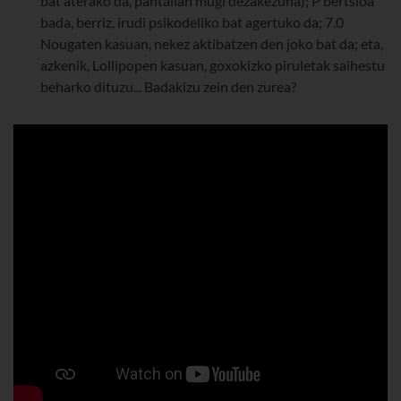
bat aterako da, pantailan mugi dezakezuna); P bertsioa
bada, berriz, irudi psikodeliko bat agertuko da; 7.0
Nougaten kasuan, nekez aktibatzen den joko bat da; eta,
azkenik, Lollipopen kasuan, goxokizko piruletak saihestu
beharko dituzu... Badakizu zein den zurea?