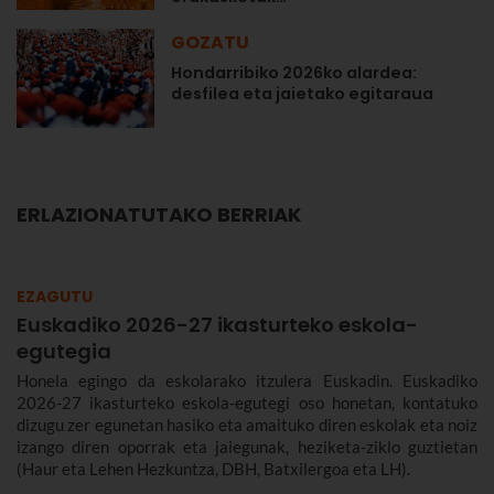
GOZATU
Hondarribiko 2026ko alardea:
desfilea eta jaietako egitaraua
ERLAZIONATUTAKO BERRIAK
EZAGUTU
Euskadiko 2026-27 ikasturteko eskola-
egutegia
Honela egingo da eskolarako itzulera Euskadin. Euskadiko
2026-27 ikasturteko eskola-egutegi oso honetan, kontatuko
dizugu zer egunetan hasiko eta amaituko diren eskolak eta noiz
izango diren oporrak eta jaiegunak, heziketa-ziklo guztietan
(Haur eta Lehen Hezkuntza, DBH, Batxilergoa eta LH).