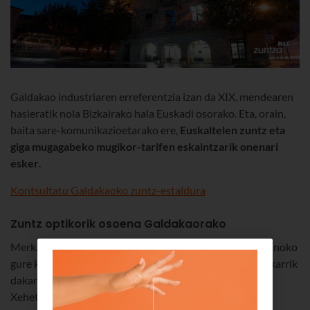
Galdakao industriaren erreferentzia izan da XIX. mendearen
hasieratik nola Bizkairako hala Euskadi osorako. Eta, orain,
baita sare-komunikazioetarako ere,
Euskaltelen zuntz eta
giga mugagabeko mugikor-tarifen eskaintzarik onenari
esker
.
Kontsultatu Galdakaoko zuntz-estaldura
Zuntz optikorik osoena Galdakaorako
Merkatuko wifirik modernoena erantsi diegu 10Gb-erainoko
gure konexioari eta 4K deskodetzaileari
Euskaltel
ek bakarrik
dakarkizun eskaintza ezin hobe bat proposatzeko.
Xehetasunak nahi dituzu?