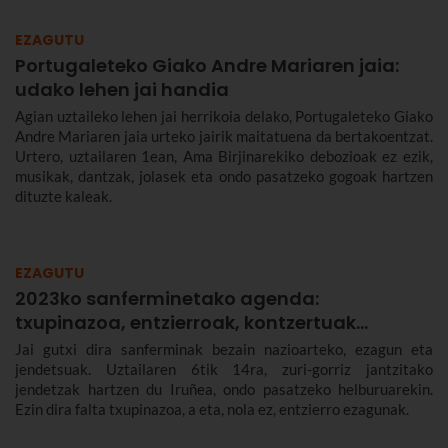
EZAGUTU
Portugaleteko Giako Andre Mariaren jaia:
udako lehen jai handia
Agian uztaileko lehen jai herrikoia delako, Portugaleteko Giako
Andre Mariaren jaia urteko jairik maitatuena da bertakoentzat.
Urtero, uztailaren 1ean, Ama Birjinarekiko debozioak ez ezik,
musikak, dantzak, jolasek eta ondo pasatzeko gogoak hartzen
dituzte kaleak.
EZAGUTU
2023ko sanferminetako agenda:
txupinazoa, entzierroak, kontzertuak…
Jai gutxi dira sanferminak bezain nazioarteko, ezagun eta
jendetsuak. Uztailaren 6tik 14ra, zuri-gorriz jantzitako
jendetzak hartzen du Iruñea, ondo pasatzeko helburuarekin.
Ezin dira falta txupinazoa, a eta, nola ez, entzierro ezagunak.