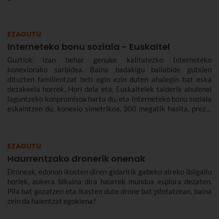
EZAGUTU
Interneteko bonu soziala - Euskaltel
Guztiok izan behar genuke kalitatezko Interneteko
konexiorako sarbidea. Baina badakigu baliabide gutxien
dituzten familientzat beti egin ezin duten ahalegin bat eska
dezakeela horrek. Hori dela eta, Euskaltelek talderik ahulenei
laguntzeko konpromisoa hartu du, eta Interneteko bonu soziala
eskaintzen du: konexio simetrikoa, 300 megatik hasita, prezio
murriztuan eta denbora-eperik gabe.
EZAGUTU
Haurrentzako dronerik onenak
Droneak, edonon ikusten diren gidaririk gabeko aireko ibilgailu
horiek, aukera bikaina dira haurrek mundua esplora dezaten.
Pila bat gozatzen eta ikasten dute drone bat pilotatzean, baina
zein da haientzat egokiena?