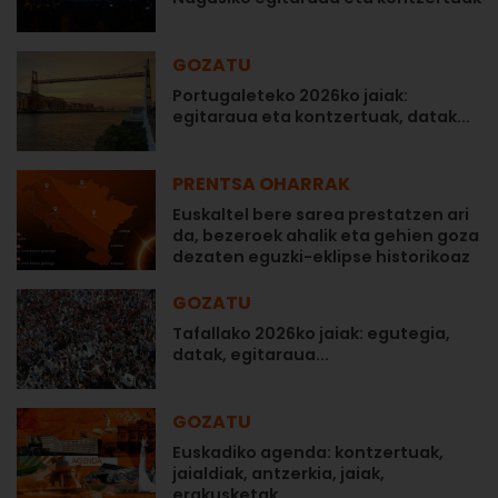
GOZATU
Portugaleteko 2026ko jaiak:
egitaraua eta kontzertuak, datak...
PRENTSA OHARRAK
Euskaltel bere sarea prestatzen ari
da, bezeroek ahalik eta gehien goza
dezaten eguzki-eklipse historikoaz
GOZATU
Tafallako 2026ko jaiak: egutegia,
datak, egitaraua...
GOZATU
Euskadiko agenda: kontzertuak,
jaialdiak, antzerkia, jaiak,
erakusketak…