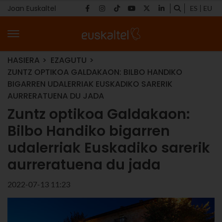
Joan Euskaltel
ES
EU
HASIERA
EZAGUTU
ZUNTZ OPTIKOA GALDAKAON: BILBO HANDIKO
BIGARREN UDALERRIAK EUSKADIKO SARERIK
AURRERATUENA DU JADA
Zuntz optikoa Galdakaon:
Bilbo Handiko bigarren
udalerriak Euskadiko sarerik
aurreratuena du jada
2022-07-13 11:23