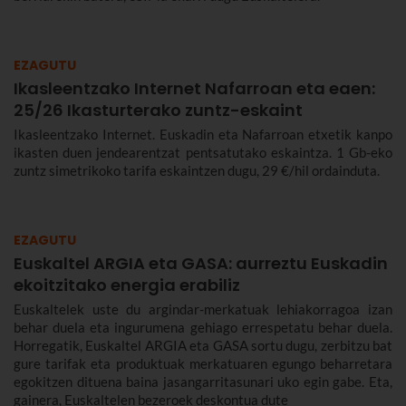
EZAGUTU
Ikasleentzako Internet Nafarroan eta eaen:
25/26 Ikasturterako zuntz-eskaint
Ikasleentzako Internet. Euskadin eta Nafarroan etxetik kanpo
ikasten duen jendearentzat pentsatutako eskaintza. 1 Gb-eko
zuntz simetrikoko tarifa eskaintzen dugu, 29 €/hil ordainduta.
EZAGUTU
Euskaltel ARGIA eta GASA: aurreztu Euskadin
ekoitzitako energia erabiliz
Euskaltelek uste du argindar-merkatuak lehiakorragoa izan
behar duela eta ingurumena gehiago errespetatu behar duela.
Horregatik, Euskaltel ARGIA eta GASA sortu dugu, zerbitzu bat
gure tarifak eta produktuak merkatuaren egungo beharretara
egokitzen dituena baina jasangarritasunari uko egin gabe. Eta,
gainera, Euskaltelen bezeroek deskontua dute