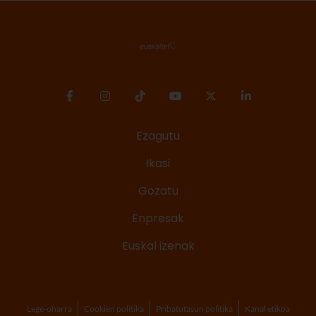
Ezagutu
Ikasi
Gozatu
Enpresak
Euskal izenak
Lege-oharra
Cookien politika
Pribatutasun politika
Kanal etikoa