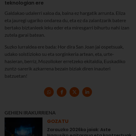
teknologian ere
Galdakao udalerri xaloa da, baina ez hargatik arrunta. Eliza
eta jauregi ugariko ondarea du, eta ez da zalantzarik batere
bertako biztanleek leku eder eta miresgarri bihurtu nahi izan
zutela garai batean.
Suzko lurraldea ere bada: Hor dira San Joan jai ospetsuak,
udako solstizioko su eta sorginkeria artean, eta, urte-
hasieran, berriz, Mozolloker erretzeko ekitaldia, Euskadiko
zuntz-sarerik azkarrena bezain biziak diren inauteri
batzuetan!
GEHIEN IRAKURRIENA
GOZATU
Zarauzko 2026ko jaiak: Aste
Nagusiko egitaraua eta kontzertuak