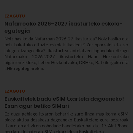
EZAGUTU
Nafarroako 2026-2027 ikasturteko eskola-
egutegia
Noiz hasiko da Nafarroan 2026-27 ikasturtea? Noiz hasiko eta
noiz bukatuko dituzte eskolak ikasleek? Zer oporraldi eta zer
jaiegun izango dira? Ikasturtea antolatzen lagunduko dizugu
Nafarroako 2026-2027 ikasturteko Haur Hezkuntzako
bigarren zikloko, Lehen Hezkuntzako, DBHko, Batxilergoko eta
LHko egutegiarekin.
EZAGUTU
Euskaltelek badu eSIM txartela dagoeneko!
Esan agur betiko SIMari
Ez duzu gehiago itxaron beharrik: zure linea mugikorra eSIM
bidez aktiba dezakezu dagoeneko Euskaltelen; gure bezeroak
itxaroten ari ziren nobedade handietako bat da. 17 Air iPhone
berriarekin batera, eSIMa ekarri dugu Euskaltelera.