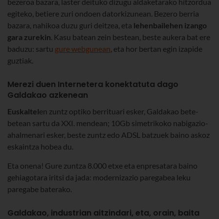
bezeroa bazara, laster deituko dizugu aldaketarako hitzordua
egiteko, betiere zuri ondoen datorkizunean. Bezero berria
bazara, nahikoa duzu guri deitzea, eta
lehenbailehen izango
gara zurekin
. Kasu batean zein bestean, beste aukera bat ere
baduzu: sartu
gure webgunean
, eta hor bertan egin izapide
guztiak.
Merezi duen Internetera konektatuta dago
Galdakao azkenean
Euskaltel
en zuntz optiko berrituari esker, Galdakao bete-
betean sartu da XXI. mendean; 10Gb simetrikoko nabigazio-
ahalmenari esker, beste zuntz edo ADSL batzuek baino askoz
eskaintza hobea du.
Eta onena! Gure zuntza 8.000 etxe eta enpresatara baino
gehiagotara iritsi da jada: modernizazio paregabea leku
paregabe baterako.
Galdakao, industrian aitzindari, eta, orain, baita