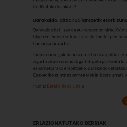
irudikatuko halakorik!
Barakaldo, altzairua lantzetik etorkizuna
Barakaldo beti izan da aurrerapenen hiria. XV. m
bigarren industria-iraultzarekin, Iberiar penint
hamarkadara arte.
Industriaren gainbehera etorri zenean, hiriak err
zigortu zituen eremuak garbitu, eta parke eta lo
esparruetarako erabiltzeko. Barakaldok etorkizune
Euskadiko zuntz azkarrenarekin
, beste urrats
Irudia:
Barakaldoko Udala
ERLAZIONATUTAKO BERRIAK