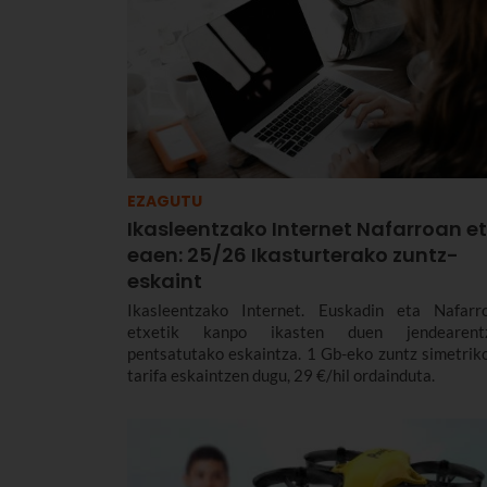
EZAGUTU
Ikasleentzako Internet Nafarroan e
eaen: 25/26 Ikasturterako zuntz-
eskaint
Ikasleentzako Internet. Euskadin eta Nafarr
etxetik kanpo ikasten duen jendearent
pentsatutako eskaintza. 1 Gb-eko zuntz simetrik
tarifa eskaintzen dugu, 29 €/hil ordainduta.