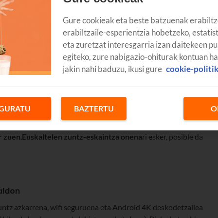
Gure cookieak eta beste batzuenak erabiltz
erabiltzaile-esperientzia hobetzeko, estatis
eta zuretzat interesgarria izan daitekeen pu
egiteko, zure nabigazio-ohiturak kontuan h
jakin nahi baduzu, ikusi gure
cookie-politi
GURATU
BAZTERTU
O
ten gisan hazi zen Barakaldo XX. mendean, Bizkaiko Labe Garaien
u egin dira, eta, turismorako eta zerbitzuetarako potentzia gisa
r zuen
.
Euskaltelen zuntz-eskaintza onena
ri esker, posible da
aldon
ntz azkarrena, wifi seguruena eta Android 4K deskodetzailea