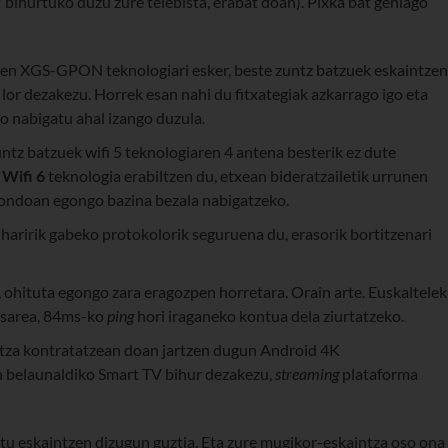
 bihurtuko duzu zure telebista, erabat doan). Pixka bat gehiago
elen XGS-GPON teknologiari esker, beste zuntz batzuek eskaintzen
lor dezakezu. Horrek esan nahi du fitxategiak azkarrago igo eta
go nabigatu ahal izango duzula.
untz batzuek wifi 5 teknologiaren 4 antena besterik ez dute
o
Wifi 6
teknologia erabiltzen du, etxean bideratzailetik urrunen
-ondoan egongo bazina bezala nabigatzeko.
k haririk gabeko protokolorik seguruena du, erasorik bortitzenari
 ohituta egongo zara eragozpen horretara. Orain arte. Euskaltelek
 sarea, 84ms-ko
ping
hori iraganeko kontua dela ziurtatzeko.
ntza kontratatzean doan jartzen dugun Android 4K
en belaunaldiko Smart TV bihur dezakezu,
streaming
plataforma
atu eskaintzen dizugun guztia. Eta zure mugikor-eskaintza oso ona