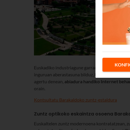
KONFI
Euskadiko industriagune garrantzitsuenetako ba
inguruan aberastasuna bilduz, baina gauzak aldat
agertu denean,
abiadura handiko Internet beha
orain.
Kontsultatu Barakaldoko zuntz-estaldura
Zuntz optikoko eskaintza osoena Barak
Euskaltelen zuntz modernoena kontratatzean, zu