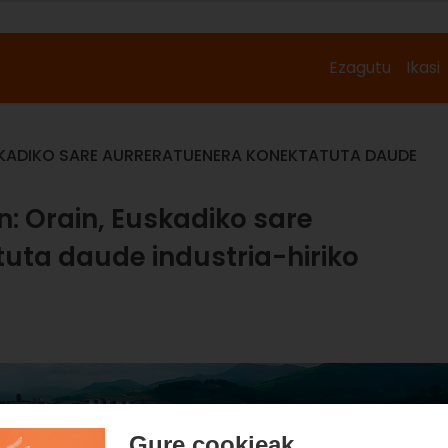
Ezagutu
Ikasi
SKADIKO SARE AURRERATUENERA KONEKTATUTA DAUDE
: Orain, Euskadiko sare
uta daude industria-hiriko
Gure cookieak