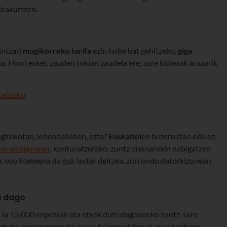
irakurtzen.
intzari
mugikorreko tarifa
ezin hobe bat gehitzeko,
giga
a. Horri esker, zauden tokian zaudela ere, zure bideoak arazorik
kaldoko
egitekotan, lehenbailehen, ezta?
Euskaltel
en bezero izan edo ez,
ure webgunean
; konturatzerako, zuntz onenarekin nabigatzen
, oso litekeena da guk laster deitzea, zuri ondo datorkizunean
a dago
. Ia 15.000 enpresak eta etxek dute dagoeneko zuntz-sare
abeko aurrerapena da; Isaac Asimovek berak ere ez zukeen