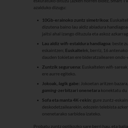
eskuratuko dituzu (azken horren bidez, Smart TV
azalduko dizugu:
10Gb-erainoko zuntz simetrikoa
: Euskalt
dizutena baino lau aldiz abiadura handiagoa 
jaitsi ahal izango dituzula eta askoz azkarra
Lau aldiz wifi-estaldura handiagoa
: beste z
eskaintzen;
Euskaltel
ek, berriz, 16 antenak
dauden tokietan ere bideratzailearen ondo
Zuntzik seguruena
: Euskaltelen wifi-sarea
ere aurre egiteko.
Jokoak,
lag
ik gabe:
Jokoetan aritzen bazara,
gaming
-zerbitzari onenetara
konektatu du
Sofa eta manta 4K-rekin
: gure zuntz-eskai
deskodetzailearekin, edozein telebista azk
onenetarako sarbidea izateko.
Probatu zuntz optikozko sare berri hau, eta bali