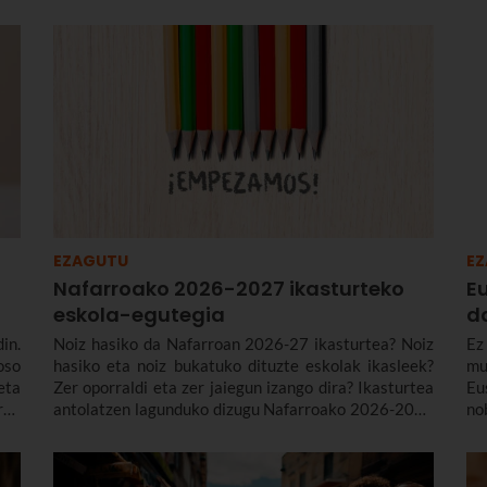
EZAGUTU
E
Nafarroako 2026-2027 ikasturteko
Eu
eskola-egutegia
d
in.
Noiz hasiko da Nafarroan 2026-27 ikasturtea? Noiz
Ez
oso
hasiko eta noiz bukatuko dituzte eskolak ikasleek?
mu
eta
Zer oporraldi eta zer jaiegun izango dira? Ikasturtea
Eu
rak
antolatzen lagunduko dizugu Nafarroako 2026-2027
no
eta
ikasturteko Haur Hezkuntzako bigarren zikloko,
be
Lehen Hezkuntzako, DBHko, Batxilergoko eta LHko
egutegiarekin.