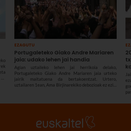
EZAGUTU
E
Portugaleteko Giako Andre Mariaren
2
jaia: udako lehen jai handia
tx
eko
k
rek
Agian uztaileko lehen jai herrikoia delako,
eta
Portugaleteko Giako Andre Mariaren jaia urteko
Ja
 da
jairik maitatuena da bertakoentzat. Urtero,
ez
uztailaren 1ean, Ama Birjinarekiko debozioak ez ezik,
go
musikak, dantzak, jolasek eta ondo pasatzeko gogoak
pa
hartzen dituzte kaleak.
et