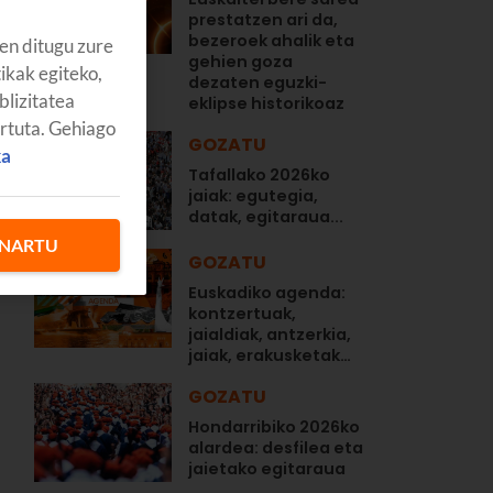
prestatzen ari da,
bezeroek ahalik eta
en ditugu zure
gehien goza
tikak egiteko,
dezaten eguzki-
blizitatea
eklipse historikoaz
artuta. Gehiago
GOZATU
ka
Tafallako 2026ko
jaiak: egutegia,
datak, egitaraua...
NARTU
GOZATU
Euskadiko agenda:
kontzertuak,
jaialdiak, antzerkia,
jaiak, erakusketak…
GOZATU
Hondarribiko 2026ko
alardea: desfilea eta
jaietako egitaraua