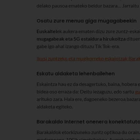
delako pausoa emateko beldur bazara… Jarraitu 
Osatu zure menua giga mugagabeekin
Euskaltel
ek aukera ematen dizu zure zuntz-eska
mugagabeak eta 5G estaldura hirukoitza
dituen
gabe igo ahal izango dituzu Tik Tok-era.
Ikusi zuntzeko eta mugikorreko eskaintzak Bara
Eskatu aldaketa lehenbailehen
Eskaintza hau ez da desagertuko, baina, hobera 
bidea oso erraza da: Deitu iezaguzu, edo sartu
g
arituko zara. Hala ere, dagoeneko bezeroa bazara
aldaketa egiteko.
Barakaldo Internet onenera konektatut
Barakaldok etorkizuneko zuntz optikoa du orain
modernoena, 10Gb simetrikokoa. Aurrekaririk g