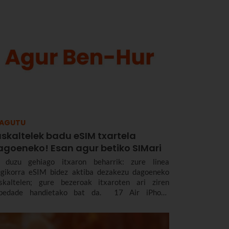
ZAGUTU
skaltelek badu eSIM txartela
agoeneko! Esan agur betiko SIMari
 duzu gehiago itxaron beharrik: zure linea
gikorra eSIM bidez aktiba dezakezu dagoeneko
skaltelen; gure bezeroak itxaroten ari ziren
bedade handietako bat da. 17 Air iPhone
rriarekin batera, eSIMa ekarri dugu Euskaltelera.