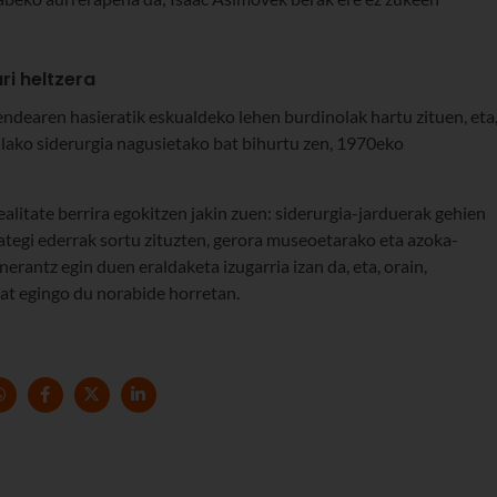
ri heltzera
endearen hasieratik eskualdeko lehen burdinolak hartu zituen, eta
sulako siderurgia nagusietako bat bihurtu zen, 1970eko
ealitate berrira egokitzen jakin zuen: siderurgia-jarduerak gehien
rategi ederrak sortu zituzten, gerora museoetarako eta azoka-
rantz egin duen eraldaketa izugarria izan da, eta, orain,
 bat egingo du norabide horretan.