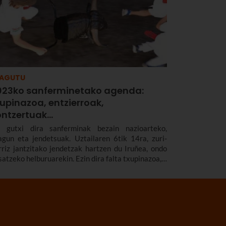
ZAGUTU
023ko sanferminetako agenda:
upinazoa, entzierroak,
ontzertuak…
i gutxi dira sanferminak bezain nazioarteko,
agun eta jendetsuak. Uztailaren 6tik 14ra, zuri-
rriz jantzitako jendetzak hartzen du Iruñea, ondo
satzeko helburuarekin. Ezin dira falta txupinazoa, a
a, nola ez, entzierro ezagunak.