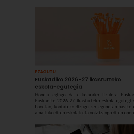
EZAGUTU
Euskadiko 2026-27 ikasturteko
eskola-egutegia
Honela egingo da eskolarako itzulera Euskad
Euskadiko 2026-27 ikasturteko eskola-egutegi 
honetan, kontatuko dizugu zer egunetan hasiko 
amaituko diren eskolak eta noiz izango diren opor
eta jaiegunak, heziketa-ziklo guztietan (Haur 
Lehen Hezkuntza, DBH, Batxilergoa eta LH).