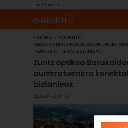
Joan Euskaltel
HASIERA
EZAGUTU
ZUNTZ OPTIKOA BARAKALDON: ORAIN, EU
INDUSTRIA-HIRIKO BIZTANLEAK
Zuntz optikoa Barakaldon
aurreratuenera konektat
biztanleak
2022-07-18 09:27