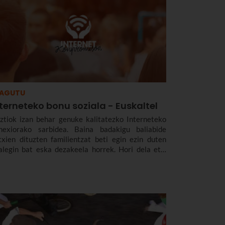
ZAGUTU
terneteko bonu soziala - Euskaltel
ztiok izan behar genuke kalitatezko Interneteko
nexiorako sarbidea. Baina badakigu baliabide
txien dituzten familientzat beti egin ezin duten
alegin bat eska dezakeela horrek. Hori dela eta,
skaltelek talderik ahulenei laguntzeko
npromisoa hartu du, eta Interneteko bonu soziala
kaintzen du: konexio simetrikoa, 300 megatik
sita, prezio murriztuan eta denbora-eperik gabe.