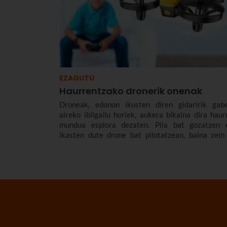
EZAGUTU
Haurrentzako dronerik onenak
Droneak, edonon ikusten diren gidaririk gab
aireko ibilgailu horiek, aukera bikaina dira haur
mundua esplora dezaten. Pila bat gozatzen 
ikasten dute drone bat pilotatzean, baina zein
haientzat egokiena?