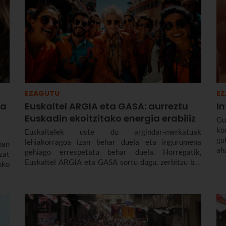
EZAGUTU
E
ta
Euskaltel ARGIA eta GASA: aurreztu
In
Euskadin ekoitzitako energia erabiliz
Gu
ko
Euskaltelek uste du argindar-merkatuak
gu
lehiakorragoa izan behar duela eta ingurumena
oan
ah
gehiago errespetatu behar duela. Horregatik,
zat
Eu
Euskaltel ARGIA eta GASA sortu dugu, zerbitzu bat
oko
ko
gure tarifak eta produktuak merkatuaren egungo
es
beharretara egokitzen dituena baina
ha
jasangarritasunari uko egin gabe. Eta, gainera,
Euskaltelen bezeroek deskontua dute