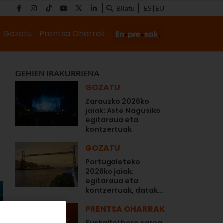
Bilatu
ES
EU
Gozatu
Prentsa Oharrak
GEHIEN IRAKURRIENA
GOZATU
Zarauzko 2026ko
jaiak: Aste Nagusiko
egitaraua eta
kontzertuak
GOZATU
Portugaleteko
2026ko jaiak:
egitaraua eta
kontzertuak, datak...
PRENTSA OHARRAK
Euskaltel bere sarea