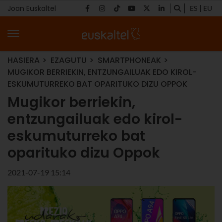
Joan Euskaltel
ES
EU
HASIERA
EZAGUTU
SMARTPHONEAK
MUGIKOR BERRIEKIN, ENTZUNGAILUAK EDO KIROL-
ESKUMUTURREKO BAT OPARITUKO DIZU OPPOK
Mugikor berriekin,
entzungailuak edo kirol-
eskumuturreko bat
oparituko dizu Oppok
2021-07-19 15:14