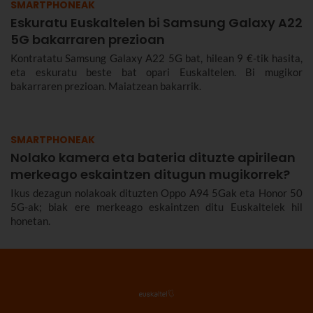
SMARTPHONEAK
Eskuratu Euskaltelen bi Samsung Galaxy A22
5G bakarraren prezioan
Kontratatu Samsung Galaxy A22 5G bat, hilean 9 €-tik hasita,
eta eskuratu beste bat opari Euskaltelen. Bi mugikor
bakarraren prezioan. Maiatzean bakarrik.
SMARTPHONEAK
Nolako kamera eta bateria dituzte apirilean
merkeago eskaintzen ditugun mugikorrek?
Ikus dezagun nolakoak dituzten Oppo A94 5Gak eta Honor 50
5G-ak; biak ere merkeago eskaintzen ditu Euskaltelek hil
honetan.