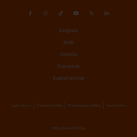
Ezagutu
Ikasi
Gozatu
Enpresak
Euskal izenak
Lege-oharra
Cookien politika
Pribatutasun politika
Kanal etikoa
©Blog Euskaltel 2026