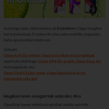
Aurtengo udan, ideia bikaina da
Euskaltel
en Oppo mugikor
bat estreinatzea. Ez bakarrik udan asko erabiliko dugulako,
baita oparia dakarrelako ere.
Zehazki,
Oppo A74 5G-arekin, Oppo Enco Buds entzungailuak
oparituko dizkizugu;
Oppo A94 5G-arekin, Oppo Enco Air
entzungailuak; eta
Oppo Find X3 Lite-rekin, Oppo Band Style kirol-
eskumuturreko bat
.
Mugikorraren osagarriak udarako dira
Oparitzar hauen xehetasun guztiak azaldu aurretik,