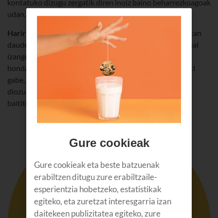
kontatuko dizugu zergatik diren inoiz baino beharrezkoagoak
udan.
Haririk gabeko entzungailu
on batzuk erabilita, oporretan
dauden familiako kide zorionekoak gogaitu gabe egin ahal
izango duzu etxetik lan, musika entzun ahal izango duzu
hondartzan kablea hondarrarekin zikindu gabe edo busti
gabe, edo eskuak libre izango dituzu dei bati erantzuten
diozun bitartean izozki bat jateko. Horrelakoak egiten
baititugu udan
Gure cookieak
Gure cookieak eta beste batzuenak
erabiltzen ditugu zure erabiltzaile-
esperientzia hobetzeko, estatistikak
egiteko, eta zuretzat interesgarria izan
daitekeen publizitatea egiteko, zure