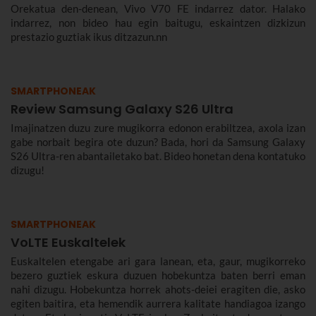
Orekatua den-denean, Vivo V70 FE indarrez dator. Halako
indarrez, non bideo hau egin baitugu, eskaintzen dizkizun
prestazio guztiak ikus ditzazun.nn
SMARTPHONEAK
Review Samsung Galaxy S26 Ultra
Imajinatzen duzu zure mugikorra edonon erabiltzea, axola izan
gabe norbait begira ote duzun? Bada, hori da Samsung Galaxy
S26 Ultra-ren abantailetako bat. Bideo honetan dena kontatuko
dizugu!
SMARTPHONEAK
VoLTE Euskaltelek
Euskaltelen etengabe ari gara lanean, eta, gaur, mugikorreko
bezero guztiek eskura duzuen hobekuntza baten berri eman
nahi dizugu. Hobekuntza horrek ahots-deiei eragiten die, asko
egiten baitira, eta hemendik aurrera kalitate handiagoa izango