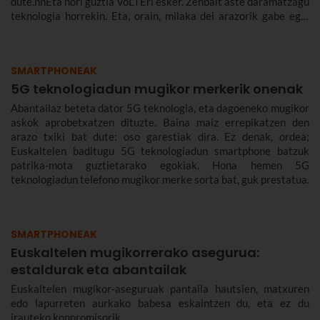
dute.nnEta hori guztia VoLTEri esker. Zenbait aste daramatzagu
teknologia horrekin. Eta, orain, milaka dei arazorik gabe egin
ondoren, azaldu nahi dizugu zer den eta zergatik den
onuragarria zuretzat.
SMARTPHONEAK
5G teknologiadun mugikor merkerik onenak
Abantailaz beteta dator 5G teknologia, eta dagoeneko mugikor
askok aprobetxatzen dituzte. Baina maiz errepikatzen den
arazo txiki bat dute: oso garestiak dira. Ez denak, ordea;
Euskaltelen baditugu 5G teknologiadun smartphone batzuk
patrika-mota guztietarako egokiak. Hona hemen 5G
teknologiadun telefono mugikor merke sorta bat, guk prestatua.
SMARTPHONEAK
Euskaltelen mugikorrerako asegurua:
estaldurak eta abantailak
Euskaltelen mugikor-aseguruak pantaila hautsien, matxuren
edo lapurreten aurkako babesa eskaintzen du, eta ez du
irauteko konpromisorik.