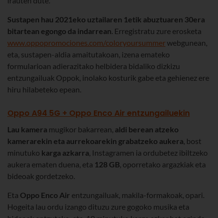
irauten dute.
Sustapen hau 2021eko uztailaren 1etik abuztuaren 30era
bitartean egongo da indarrean
. Erregistratu zure erosketa
www.oppopromociones.com/coloryoursummer
webgunean,
eta, sustapen-aldia amaitutakoan, izena emateko
formularioan adierazitako helbidera bidaliko dizkizu
entzungailuak Oppok, inolako kosturik gabe eta gehienez ere
hiru hilabeteko epean.
Oppo A94 5G + Oppo Enco Air entzungailuekin
Lau kamera
mugikor bakarrean,
aldi berean atzeko
kamerarekin eta aurrekoarekin grabatzeko aukera
, bost
minutuko
karga azkarra
, Instagramen ia ordubetez ibiltzeko
aukera ematen duena, eta
128 GB
, oporretako argazkiak eta
bideoak gordetzeko.
Eta
Oppo Enco Air
entzungailuak, makila-formakoak, opari.
Hogeita lau ordu izango dituzu zure gogoko musika eta