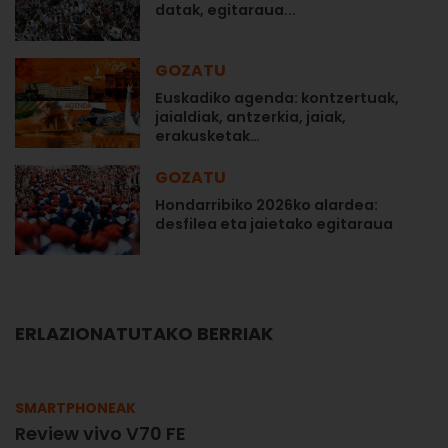
datak, egitaraua...
GOZATU
Euskadiko agenda: kontzertuak,
jaialdiak, antzerkia, jaiak,
erakusketak…
GOZATU
Hondarribiko 2026ko alardea:
desfilea eta jaietako egitaraua
ERLAZIONATUTAKO BERRIAK
SMARTPHONEAK
Review vivo V70 FE