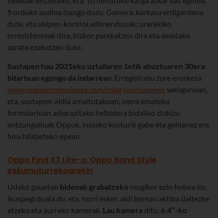
bideoak entzuteko, eta, 10 minutuko karga azkar bat eginda,
8 orduko audioa izango duzu. Gainera, karkasa erdigardena
dute, eta ukipen-kontrol adimendunak; urarekiko
erresistenteak dira, bizkor parekatzen dira eta deietako
zarata ezabatzen dute.
Sustapen hau 2021eko uztailaren 1etik abuztuaren 30era
bitartean egongo da indarrean
. Erregistratu zure erosketa
www.oppopromociones.com/coloryoursummer
webgunean,
eta, sustapen-aldia amaitutakoan, izena emateko
formularioan adierazitako helbidera bidaliko dizkizu
entzungailuak Oppok, inolako kosturik gabe eta gehienez ere
hiru hilabeteko epean.
Oppo Find X3 Lite-a, Oppo Band Style
eskumuturrekoarekin
Udako gauetan
bideoak grabatzeko
mugikor ezin hobea da;
ikuspegi duala du, eta, horri esker, aldi berean aktiba daitezke
atzeko eta aurreko kamerak.
Lau kamera
ditu,
6,4″-ko