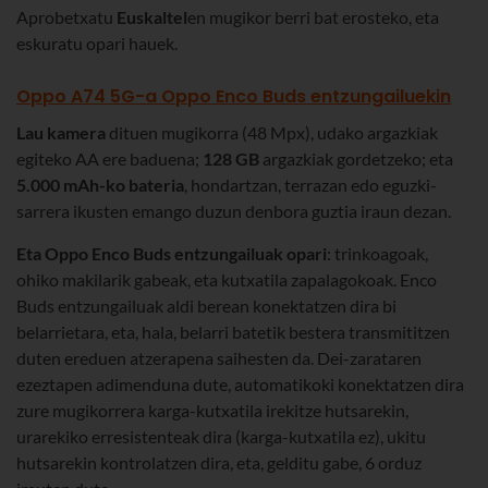
Aprobetxatu
Euskaltel
en mugikor berri bat erosteko, eta
eskuratu opari hauek.
Oppo A74 5G-a Oppo Enco Buds entzungailuekin
Lau kamera
dituen mugikorra (48 Mpx), udako argazkiak
egiteko AA ere baduena;
128 GB
argazkiak gordetzeko; eta
5.000 mAh-ko bateria
, hondartzan, terrazan edo eguzki-
sarrera ikusten emango duzun denbora guztia iraun dezan.
Eta Oppo Enco Buds entzungailuak opari
: trinkoagoak,
ohiko makilarik gabeak, eta kutxatila zapalagokoak. Enco
Buds entzungailuak aldi berean konektatzen dira bi
belarrietara, eta, hala, belarri batetik bestera transmititzen
duten ereduen atzerapena saihesten da. Dei-zarataren
ezeztapen adimenduna dute, automatikoki konektatzen dira
zure mugikorrera karga-kutxatila irekitze hutsarekin,
urarekiko erresistenteak dira (karga-kutxatila ez), ukitu
hutsarekin kontrolatzen dira, eta, gelditu gabe, 6 orduz