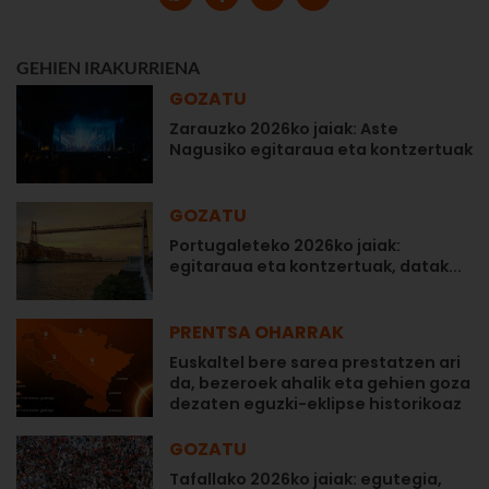
GEHIEN IRAKURRIENA
GOZATU
Zarauzko 2026ko jaiak: Aste
Nagusiko egitaraua eta kontzertuak
GOZATU
Portugaleteko 2026ko jaiak:
egitaraua eta kontzertuak, datak...
PRENTSA OHARRAK
Euskaltel bere sarea prestatzen ari
da, bezeroek ahalik eta gehien goza
dezaten eguzki-eklipse historikoaz
GOZATU
Tafallako 2026ko jaiak: egutegia,