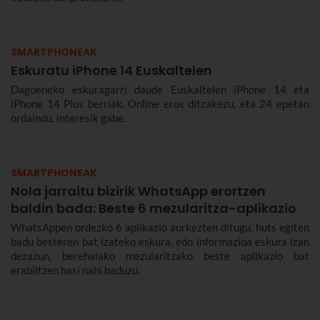
SMARTPHONEAK
Eskuratu iPhone 14 Euskaltelen
Dagoeneko eskuragarri daude Euskaltelen iPhone 14 eta
iPhone 14 Plus berriak. Online eros ditzakezu, eta 24 epetan
ordaindu, interesik gabe.
SMARTPHONEAK
Nola jarraitu bizirik WhatsApp erortzen
baldin bada: Beste 6 mezularitza-aplikazio
WhatsAppen ordezko 6 aplikazio aurkezten ditugu, huts egiten
badu besteren bat izateko eskura, edo informazioa eskura izan
dezazun, berehalako mezularitzako beste aplikazio bat
erabiltzen hasi nahi baduzu.