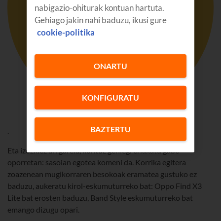
nabigazio-ohiturak kontuan hartuta.
Gehiago jakin nahi baduzu, ikusi gure
cookie-politika
ONARTU
KONFIGURATU
BAZTERTU
.
Eta izozkiez ari garela, kontuz gehiegi erlaxatu gabe
oporretan: sasoian egotea komeni da. Korrika egitera
zoazenean mugikorraren besokoak eramatea gustuko ez
baduzu, aukeratu kirol-eskumuturreko bat: Oppo Find X3
Lite bat erosten baduzu, Band Style eskumuturreko bat
emango dizugu opari.