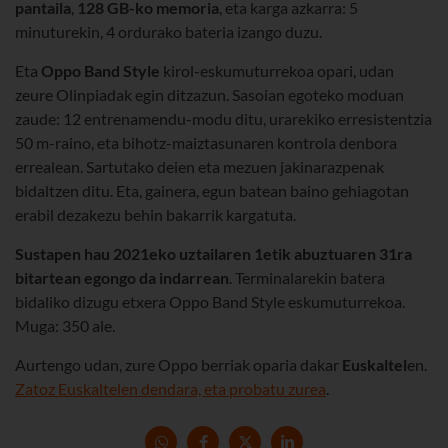
pantaila
,
128 GB-ko memoria
, eta karga azkarra: 5
minuturekin, 4 ordurako bateria izango duzu.
Eta
Oppo Band Style
kirol-eskumuturrekoa opari, udan
zeure Olinpiadak egin ditzazun. Sasoian egoteko moduan
zaude: 12 entrenamendu-modu ditu, urarekiko erresistentzia
50 m-raino, eta bihotz-maiztasunaren kontrola denbora
errealean. Sartutako deien eta mezuen jakinarazpenak
bidaltzen ditu. Eta, gainera, egun batean baino gehiagotan
erabil dezakezu behin bakarrik kargatuta.
Sustapen hau 2021eko uztailaren 1etik abuztuaren 31ra
bitartean egongo da indarrean
. Terminalarekin batera
bidaliko dizugu etxera Oppo Band Style eskumuturrekoa.
Muga: 350 ale.
Aurtengo udan, zure Oppo berriak oparia dakar
Euskaltel
en.
Zatoz Euskaltelen dendara, eta probatu zurea
.