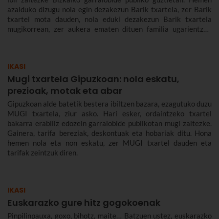
azalduko dizugu nola egin dezakezun Barik txartela, zer Barik
txartel mota dauden, nola eduki dezakezun Barik txartela
mugikorrean, zer aukera ematen dituen familia ugarientzat,
zenbat balio duen, zer tarifa dauden eta askoz gehiago.
IKASI
Mugi txartela Gipuzkoan: nola eskatu,
prezioak, motak eta abar
Gipuzkoan alde batetik bestera ibiltzen bazara, ezagutuko duzu
MUGI txartela, ziur asko. Hari esker, ordaintzeko txartel
bakarra erabiliz edozein garraiobide publikotan mugi zaitezke.
Gainera, tarifa bereziak, deskontuak eta hobariak ditu. Hona
hemen nola eta non eskatu, zer MUGI txartel dauden eta
tarifak zeintzuk diren.
IKASI
Euskarazko gure hitz gogokoenak
Pinpilinpauxa, goxo, bihotz, maite… Batzuen ustez, euskarazko