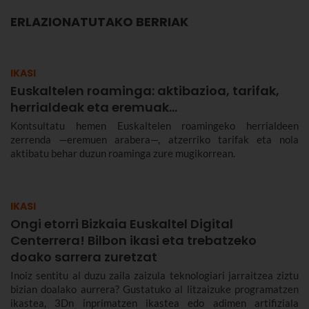
ERLAZIONATUTAKO BERRIAK
IKASI
Euskaltelen roaminga: aktibazioa, tarifak,
herrialdeak eta eremuak…
Kontsultatu hemen Euskaltelen roamingeko herrialdeen
zerrenda —eremuen arabera—, atzerriko tarifak eta nola
aktibatu behar duzun roaminga zure mugikorrean.
IKASI
Ongi etorri Bizkaia Euskaltel Digital
Centerrera! Bilbon ikasi eta trebatzeko
doako sarrera zuretzat
Inoiz sentitu al duzu zaila zaizula teknologiari jarraitzea ziztu
bizian doalako aurrera? Gustatuko al litzaizuke programatzen
ikastea, 3Dn inprimatzen ikastea edo adimen artifiziala