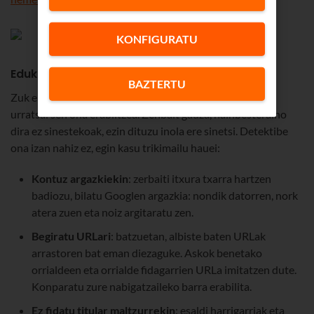
KONFIGURATU
Eduki faltsua zuk zeuk detektatzeko aholkuak
BAZTERTU
Zuk ere detekta ditzakezu
fake news
direlakoak. Lehen
urratsa: sen ona erabiltzea. Zenbait gauza, hainbesteraino
dira ez sinestekoak, ezin dituzu inola ere sinetsi. Detektibe
ona izan nahiz ez, egin kasu trikimailu hauei:
Kontuz argazkiekin
: zerbaiti itxura txarra hartzen
badiozu, bilatu Googlen argazkia: nondik datorren, nork
atera zuen eta noiz argitaratu zen.
Begiratu URLari
: batzuetan, albiste baten URLak
arrastoren bat eman diezaguke. Askok benetako
orrialdeen eta orrialde fidagarrien URLa imitatzen dute.
Konparatu zure nabigatzaileko barra erabilita.
Ez fidatu titular maltzurrekin
: esaldi harrigarriak eta