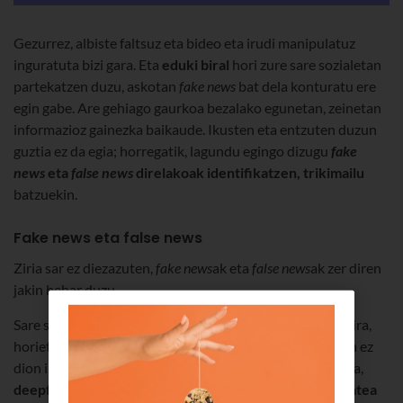
Gezurrez, albiste faltsuz eta bideo eta irudi manipulatuz
inguratuta bizi gara. Eta
eduki biral
hori zure sare sozialetan
partekatzen duzu, askotan
fake news
bat dela konturatu ere
egin gabe. Are gehiago gaurkoa bezalako egunetan, zeinetan
informazioz gainezka baikaude. Ikusten eta entzuten duzun
guztia ez da egia; horregatik, lagundu egingo dizugu
fake
news
eta
false news
direlakoak identifikatzen, trikimailu
batzuekin.
Fake news eta false news
Ziria sar ez diezazuten,
fake news
ak eta
false news
ak zer diren
jakin behar duzu.
Sare sozialetan milioika bideo eta argazki partekatzen dira,
horietako asko Photoshop-ekin edo inori kalterik egiten ez
dion iragazkiren batekin ukituak. Bestelakoak dira, ordea,
deepfakes
direlakoak, hots, faltsutze sakonak,
errealitatea