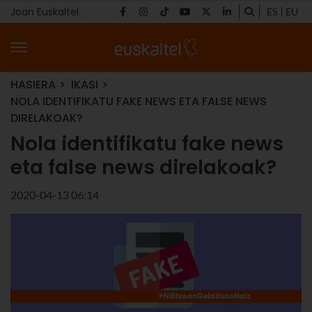
Joan Euskaltel
ES
EU
HASIERA
IKASI
NOLA IDENTIFIKATU FAKE NEWS ETA FALSE NEWS
DIRELAKOAK?
Nola identifikatu fake news
eta false news direlakoak?
2020-04-13 06:14