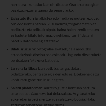
harridura-ikur asko izan ohi dituzte. Oso arraroa egiten
bazaizu, gezurra izango da seguru asko.
Egiaztatu iturria
: albistea edo irudia ezagutzen ez duzun
orri edo kontu batean ikusi baduzu, frogak ematen ez
badituzte eta adituak aipatu baina haien izenik ematen
ez badute, bilatu informazio gehiago, iturri fidagarri
batetik datorrela egiaztatzeko.
Bilatu iruzurra
: ortografia-akatsek, hala moduzko
erredakzioak, diseinu oso eskasak... lagundu diezazukete
pentsatzen
fake news
bat dela.
Jarrera kritikoa izan beti
: bazter guztietara
bidaltzerako, pentsatu egia den edo ez. Litekeena da zu
konturatu gabe zuri iruzur egitea.
Salatu plataforman
: aurreko guztia kontuan hartuta
uste baduzu
fake news
bat dela, salatu. Argitaratzeko
aukeretan ia beti agertzen da salatzeko botoia. Hala,
gezurrak zabaltzeari utziko diozu.