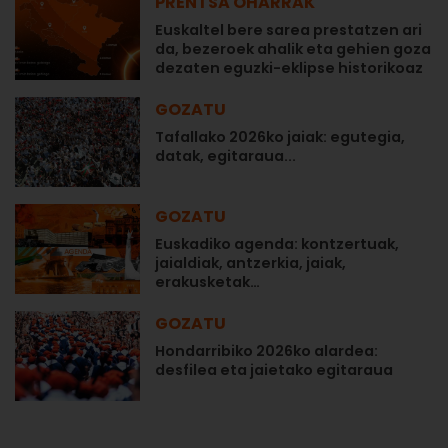
PRENTSA OHARRAK
Euskaltel bere sarea prestatzen ari
da, bezeroek ahalik eta gehien goza
dezaten eguzki-eklipse historikoaz
GOZATU
Tafallako 2026ko jaiak: egutegia,
datak, egitaraua...
GOZATU
Euskadiko agenda: kontzertuak,
jaialdiak, antzerkia, jaiak,
erakusketak…
GOZATU
Hondarribiko 2026ko alardea:
desfilea eta jaietako egitaraua