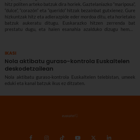
hitz politen arteko batzuk dira horiek. Gaztelaniazko “mariposa”,
“dulce”, “corazón” eta “querido” hitzak bezainbat gutxienez. Gure
hizkuntzak hitz eta adierazpide eder mordoa ditu, eta horietako
batzuk aukeratu ditugu. Euskarazko hitzen zerrenda bat
prestatu dugu, eta haien esanahia azalduko dizugu hemen.
Euskarazko hitz politak, maitekorrak, bitxiak, oinarrizkoak…
ere bildu ditugu, euskarazko hiztegia zabaltzen lagundu
diezazuten.
IKASI
Nola aktibatu guraso-kontrola Euskaltelen
deskodetzailean
Nola aktibatu guraso-kontrola Euskaltelen telebistan, umeek
eduki eta kanal batzuk ikus ez ditzaten.