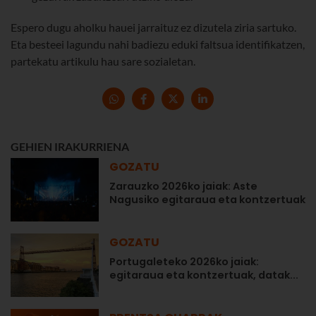
Espero dugu aholku hauei jarraituz ez dizutela ziria sartuko.
Eta besteei lagundu nahi badiezu eduki faltsua identifikatzen,
partekatu artikulu hau sare sozialetan.
GEHIEN IRAKURRIENA
GOZATU
Zarauzko 2026ko jaiak: Aste
Nagusiko egitaraua eta kontzertuak
GOZATU
Portugaleteko 2026ko jaiak:
egitaraua eta kontzertuak, datak...