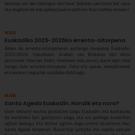
benetan zer den behingoz ulertzea? Adineko pertsona bat zara,
eta mugikorrak edo aplikazioak erabiltzen ikasi nahiko zenuke?
IKASI
Euskadiko 2025-2026ko errenta-aitorpena
Abian da errenta-aitorpenaren aurtengo kanpaina Euskadin:
2025-2026. Gipuzkoan, Araban eta Bizkaian bizi diren
pertsonek Internet bidez, telefonoz edo aurrez aurre egin ahal
izango dute errenta-aitorpena. Data eta epeak, modalitateak
eta kenkari nagusiak azalduko dizkizugu.
IKASI
Santa Ageda Euskadin. Nondik eta nora?
Gure ohiturei eustea gustatzen zaigu Euskadin, eta kantatzea
da horietako bat: gustatzen zaigu, eta are gehiago kuadrillan
egiten badugu. Eta horixe egiten dugu urtero otsailaren 4an,
Santa Ageda bezperan. Baserritar jantzita eta makila eskuan