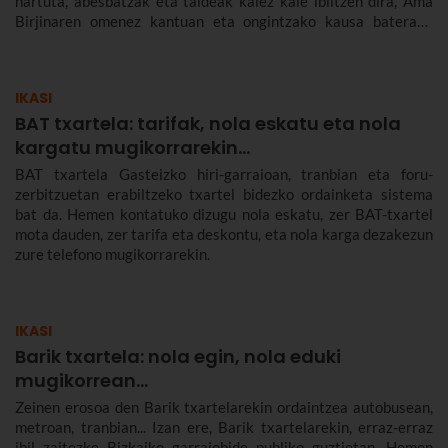
hartuta, abesbatzak eta taldeak kalez kale ibiltzen dira, Ama
Birjinaren omenez kantuan eta ongintzako kausa baterako
dirua biltzen. Santa Agedaren historia kontatuko dizugu hemen,
nola ospatzen den Bilbon eta Euskadiko beste herri batzuetan,
ez dezazun Santa Ageda bezperan huts egin.
IKASI
BAT txartela: tarifak, nola eskatu eta nola
kargatu mugikorrarekin...
BAT txartela Gasteizko hiri-garraioan, tranbian eta foru-
zerbitzuetan erabiltzeko txartel bidezko ordainketa sistema
bat da. Hemen kontatuko dizugu nola eskatu, zer BAT-txartel
mota dauden, zer tarifa eta deskontu, eta nola karga dezakezun
zure telefono mugikorrarekin.
IKASI
Barik txartela: nola egin, nola eduki
mugikorrean...
Zeinen erosoa den Barik txartelarekin ordaintzea autobusean,
metroan, tranbian... Izan ere, Barik txartelarekin, erraz-erraz
ibil zaitezke Bizkaiko garraiobide publiko guztietan. Hemen