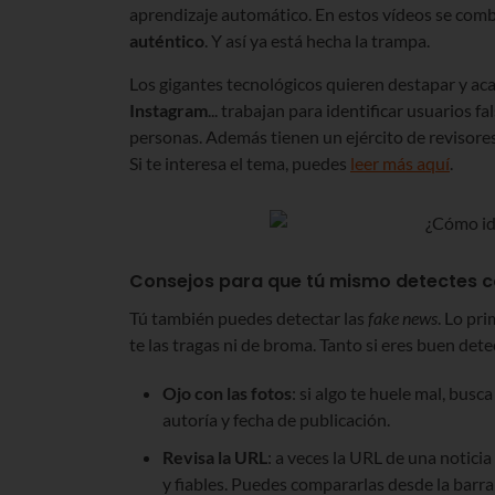
aprendizaje automático. En estos vídeos se co
auténtico
. Y así ya está hecha la trampa.
Los gigantes tecnológicos quieren destapar y aca
Instagram
... trabajan para identificar usuarios f
personas. Además tienen un ejército de revisores
Si te interesa el tema, puedes
leer más aquí
.
Consejos para que tú mismo detectes c
Tú también puedes detectar las
fake news
. Lo pr
te las tragas ni de broma. Tanto si eres buen dete
Ojo con las fotos
: si algo te huele mal, busc
autoría y fecha de publicación.
Revisa la URL
: a veces la URL de una notici
y fiables. Puedes compararlas desde la barra