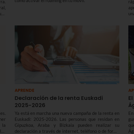
cómo activar el roaming en tu móvil.
ra.
rá
al,
ap
uso
un
mos
Ar
ad
APRENDE
AP
Declaración de la renta Euskadi
El
2025-2026
Á
es.
Ya está en marcha una nueva campaña de la renta en
En
ner
Euskadi: 2025-2026. Las personas que residan en
gu
 la
Gipuzkoa, Araba y Bizkaia pueden realizar su
qu
los
declaración a través de internet, teléfono o de forma
Ág