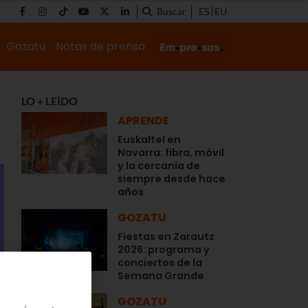
Buscar
ES
EU
Gozatu
Notas de prensa
LO + LEÍDO
APRENDE
Euskaltel en
Navarra: fibra, móvil
y la cercanía de
siempre desde hace
años
GOZATU
Fiestas en Zarautz
2026: programa y
conciertos de la
Semana Grande
GOZATU