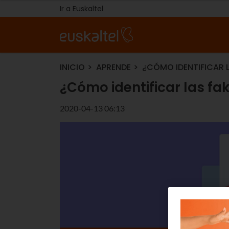
Ir a Euskaltel
INICIO
APRENDE
¿CÓMO IDENTIFICAR L
¿Cómo identificar las fa
2020-04-13 06:13