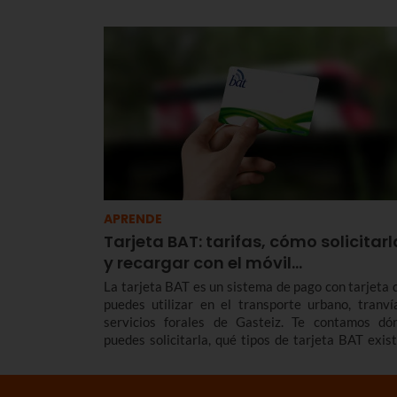
códigos telefónicos que nos sirve para llegar a 
particulares y a las empresas que se encuentran aq
APRENDE
Tarjeta BAT: tarifas, cómo solicitarl
y recargar con el móvil…
La tarjeta BAT es un sistema de pago con tarjeta 
puedes utilizar en el transporte urbano, tranví
servicios forales de Gasteiz. Te contamos dó
puedes solicitarla, qué tipos de tarjeta BAT exist
tarifas y descuentos y cómo puedes recargarla con
teléfono móvil.