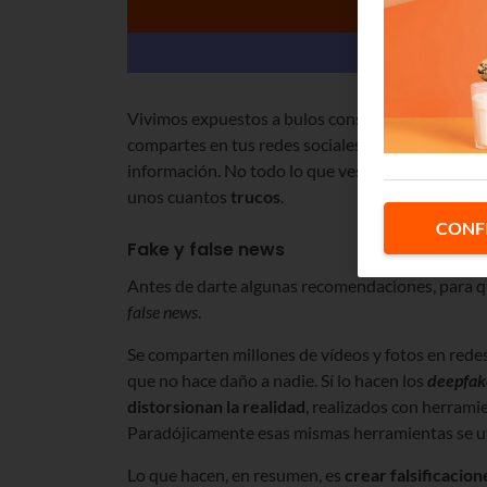
Vivimos expuestos a bulos constantes, noticias 
compartes en tus redes sociales sin darte cuenta
información. No todo lo que ves y oyes es verdad
unos cuantos
trucos
.
CONF
Fake y false news
Antes de darte algunas recomendaciones, para que
false news
.
Se comparten millones de vídeos y fotos en redes
que no hace daño a nadie. Sí lo hacen los
deepfak
distorsionan la realidad
, realizados con herrami
Paradójicamente esas mismas herramientas se uti
Lo que hacen, en resumen, es
crear falsificacio