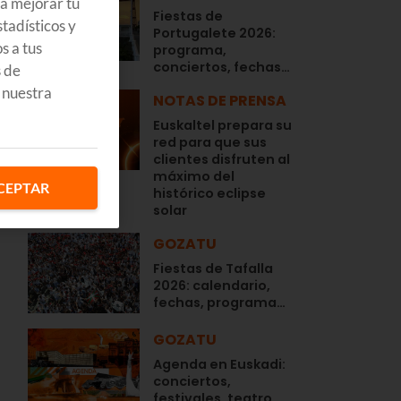
ra mejorar tu
Fiestas de
tadísticos y
Portugalete 2026:
s a tus
programa,
conciertos, fechas…
s de
 nuestra
NOTAS DE PRENSA
e
Euskaltel prepara su
red para que sus
clientes disfruten al
máximo del
CEPTAR
histórico eclipse
solar
GOZATU
Fiestas de Tafalla
2026: calendario,
fechas, programa…
GOZATU
Agenda en Euskadi:
conciertos,
festivales, teatro,