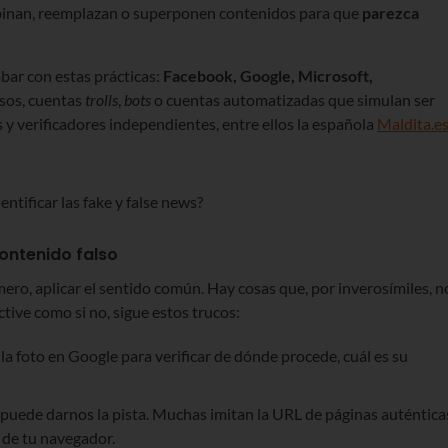
mbinan, reemplazan o superponen contenidos para que
parezca
bar con estas prácticas:
Facebook, Google, Microsoft,
alsos, cuentas
trolls
,
bots
o cuentas automatizadas que simulan ser
 y verificadores independientes, entre ellos la española
Maldita.e
ontenido falso
imero, aplicar el sentido común. Hay cosas que, por inverosímiles, n
ctive como si no, sigue estos trucos:
a la foto en Google para verificar de dónde procede, cuál es su
a puede darnos la pista. Muchas imitan la URL de páginas auténtica
 de tu navegador.