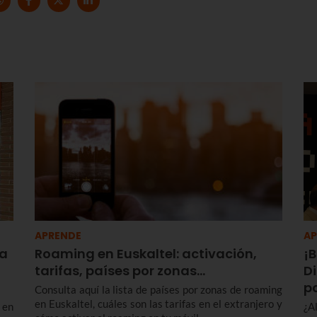
APRENDE
AP
la
Roaming en Euskaltel: activación,
¡B
tarifas, países por zonas…
Di
p
Consulta aquí la lista de países por zonas de roaming
en Euskaltel, cuáles son las tarifas en el extranjero y
 en
¿A