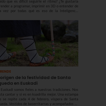
pido que es difícil seguirle el ritmo? ¿Te gustaría
render a programar, imprimir en 3D o entender de
a vez por todas qué es eso de la Inteligencia
tificial?¿Eres una persona mayor y te gustaría
quirir competencias en el uso de móviles o apps?
RENDE
 origen de la festividad de Santa
gueda en Euskadi
 Euskadi somos fieles a nuestras tradiciones. Nos
sta cantar y si es en kuadrilla mejor. Una estampa
e se repite cada 4 de febrero, víspera de Santa
ueda. Vestidos de baserritarras y acompañados de