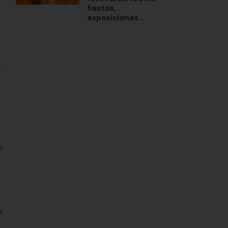
fiestas,
exposiciones…
s
.
o
s