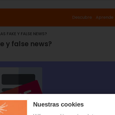
Descubre
Aprende
AS FAKE Y FALSE NEWS?
ke y false news?
Nuestras cookies