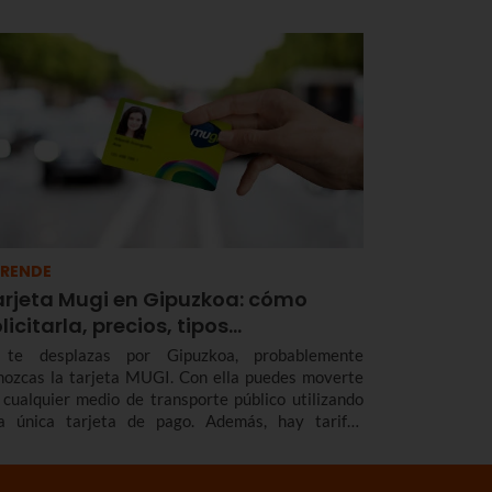
 makila, los coros y agrupaciones recorren las calles
ntando en honor a la virgen y recaudando dinero
ra una causa benéfica. Te contamos la historia de
nta Águeda, cómo se celebra en Bilbao y en otras
calidades de Euskadi para que no te pierdas Agate
una.
RENDE
arjeta Mugi en Gipuzkoa: cómo
licitarla, precios, tipos…
 te desplazas por Gipuzkoa, probablemente
nozcas la tarjeta MUGI. Con ella puedes moverte
 cualquier medio de transporte público utilizando
a única tarjeta de pago. Además, hay tarifas
peciales, descuentos y bonificaciones. Te contamos
mo y dónde solicitarla, qué tipos de tarjeta MUGI
 y cuáles son las tarifas.