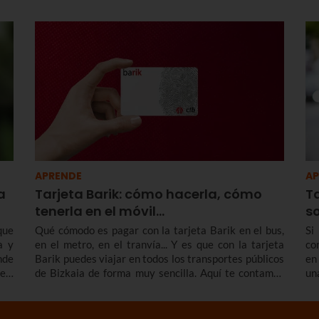
los
presencial. Te contamos las fechas y plazos, las
la
uí.
modalidades y principales deducciones.
ca
pa
Sa
lo
De
APRENDE
AP
a
Tarjeta Barik: cómo hacerla, cómo
T
tenerla en el móvil...
so
que
Qué cómodo es pagar con la tarjeta Barik en el bus,
Si
a y
en el metro, en el tranvía... Y es que con la tarjeta
co
nde
Barik puedes viajar en todos los transportes públicos
en
en,
de Bizkaia de forma muy sencilla. Aquí te contamos
un
 tu
cómo hacer la tarjeta Barik, los tipos de Barik que
es
hay, cómo tener la tarjeta Barik en el móvil, opciones
có
de tarjeta Barik para familia numerosa, cuánto vale,
hay