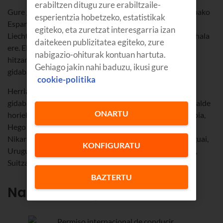
erabiltzen ditugu zure erabiltzaile-
Gure gidabaimenak, oro har, ez du balio EBtik edo Europako
esperientzia hobetzeko, estatistikak
Esparru Ekonomikotik kanpo gidatzeko (Islandia,
egiteko, eta zuretzat interesgarria izan
Liechtenstein eta Norvegia). Badira salbuespen batzuk, hala
daitekeen publizitatea egiteko, zure
ere. EBtik kanpoko herrialde batzuekin akordio edo
nabigazio-ohiturak kontuan hartuta.
hitzarmen bat dago, zeinaren arabera bata bestearen
Gehiago jakin nahi baduzu, ikusi gure
gidabaimenak onartzen baitira.
cookie-politika
Herrialde horietan, beraz, ez duzu arazorik izango zure
gidabaimenarekin gidatzeko aldi batez. Hauek dira herrialde
ONARTU
horiek: Andorra, Aljeria, Argentina, Bolivia, Txile, Kolonbia,
Hego Korea, Costa Rica, Ekuador, Japonia, Maroko,
Nikaragua, Peru, Dominikar Errepublika, Panama, Paraguai,
KONFIGURATU
Uruguai, Brasil, El Salvador, Filipinak, Guatemala, Serbia,
Suitza, Turkia, Tunisia, Ukraina eta Mazedonia.
BAZTERTU
Nazioarteko gidabaimena