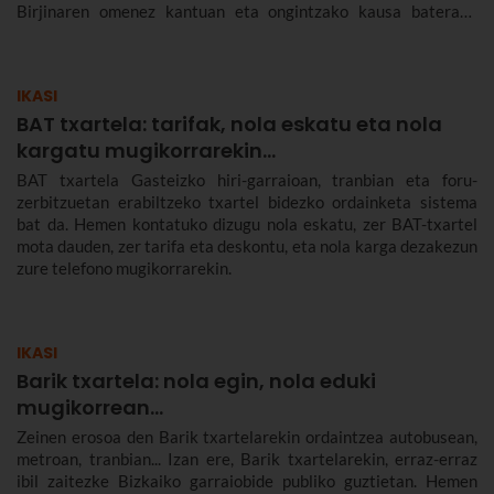
Birjinaren omenez kantuan eta ongintzako kausa baterako
dirua biltzen. Santa Agedaren historia kontatuko dizugu hemen,
nola ospatzen den Bilbon eta Euskadiko beste herri batzuetan,
ez dezazun Santa Ageda bezperan huts egin.
IKASI
BAT txartela: tarifak, nola eskatu eta nola
kargatu mugikorrarekin...
BAT txartela Gasteizko hiri-garraioan, tranbian eta foru-
zerbitzuetan erabiltzeko txartel bidezko ordainketa sistema
bat da. Hemen kontatuko dizugu nola eskatu, zer BAT-txartel
mota dauden, zer tarifa eta deskontu, eta nola karga dezakezun
zure telefono mugikorrarekin.
IKASI
Barik txartela: nola egin, nola eduki
mugikorrean...
Zeinen erosoa den Barik txartelarekin ordaintzea autobusean,
metroan, tranbian... Izan ere, Barik txartelarekin, erraz-erraz
ibil zaitezke Bizkaiko garraiobide publiko guztietan. Hemen