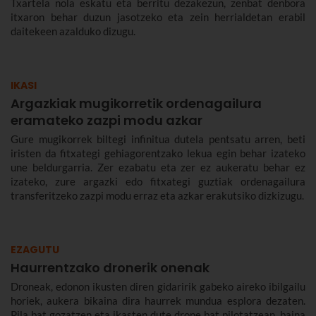
Txartela nola eskatu eta berritu dezakezun, zenbat denbora
itxaron behar duzun jasotzeko eta zein herrialdetan erabil
daitekeen azalduko dizugu.
IKASI
Argazkiak mugikorretik ordenagailura
eramateko zazpi modu azkar
Gure mugikorrek biltegi infinitua dutela pentsatu arren, beti
iristen da fitxategi gehiagorentzako lekua egin behar izateko
une beldurgarria. Zer ezabatu eta zer ez aukeratu behar ez
izateko, zure argazki edo fitxategi guztiak ordenagailura
transferitzeko zazpi modu erraz eta azkar erakutsiko dizkizugu.
EZAGUTU
Haurrentzako dronerik onenak
Droneak, edonon ikusten diren gidaririk gabeko aireko ibilgailu
horiek, aukera bikaina dira haurrek mundua esplora dezaten.
Pila bat gozatzen eta ikasten dute drone bat pilotatzean, baina