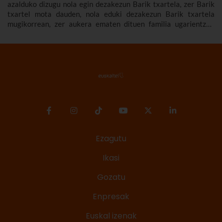
azalduko dizugu nola egin dezakezun Barik txartela, zer Barik
txartel mota dauden, nola eduki dezakezun Barik txartela
mugikorrean, zer aukera ematen dituen familia ugarientzat,
zenbat balio duen, zer tarifa dauden eta askoz gehiago.
Ezagutu
Ikasi
Gozatu
Enpresak
Euskal izenak