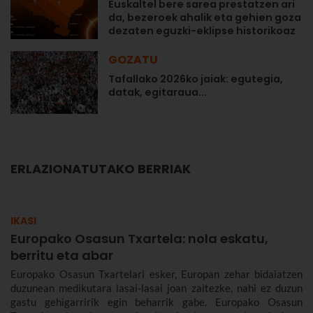
Euskaltel bere sarea prestatzen ari
da, bezeroek ahalik eta gehien goza
dezaten eguzki-eklipse historikoaz
GOZATU
Tafallako 2026ko jaiak: egutegia,
datak, egitaraua...
ERLAZIONATUTAKO BERRIAK
IKASI
Europako Osasun Txartela: nola eskatu,
berritu eta abar
Europako Osasun Txartelari esker, Europan zehar bidaiatzen
duzunean medikutara lasai-lasai joan zaitezke, nahi ez duzun
gastu gehigarririk egin beharrik gabe. Europako Osasun