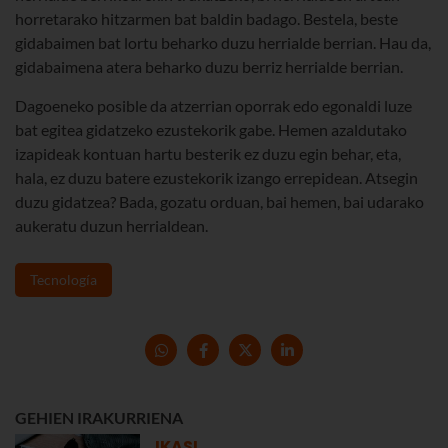
horretarako hitzarmen bat baldin badago. Bestela, beste
gidabaimen bat lortu beharko duzu herrialde berrian. Hau da,
gidabaimena atera beharko duzu berriz herrialde berrian.
Dagoeneko posible da atzerrian oporrak edo egonaldi luze
bat egitea gidatzeko ezustekorik gabe. Hemen azaldutako
izapideak kontuan hartu besterik ez duzu egin behar, eta,
hala, ez duzu batere ezustekorik izango errepidean. Atsegin
duzu gidatzea? Bada, gozatu orduan, bai hemen, bai udarako
aukeratu duzun herrialdean.
Tecnología
GEHIEN IRAKURRIENA
IKASI