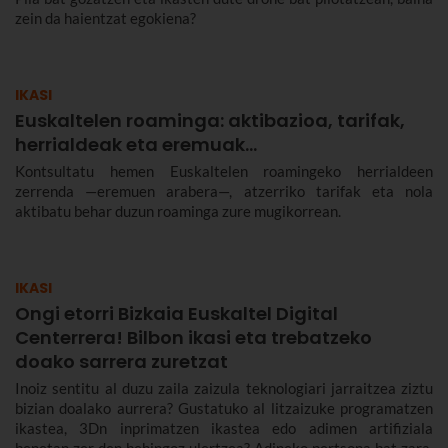
zein da haientzat egokiena?
IKASI
Euskaltelen roaminga: aktibazioa, tarifak,
herrialdeak eta eremuak…
Kontsultatu hemen Euskaltelen roamingeko herrialdeen
zerrenda —eremuen arabera—, atzerriko tarifak eta nola
aktibatu behar duzun roaminga zure mugikorrean.
IKASI
Ongi etorri Bizkaia Euskaltel Digital
Centerrera! Bilbon ikasi eta trebatzeko
doako sarrera zuretzat
Inoiz sentitu al duzu zaila zaizula teknologiari jarraitzea ziztu
bizian doalako aurrera? Gustatuko al litzaizuke programatzen
ikastea, 3Dn inprimatzen ikastea edo adimen artifiziala