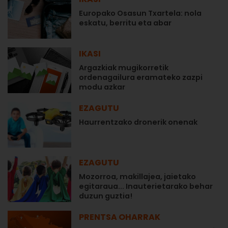
Europako Osasun Txartela: nola
eskatu, berritu eta abar
IKASI
Argazkiak mugikorretik
ordenagailura eramateko zazpi
modu azkar
EZAGUTU
Haurrentzako dronerik onenak
EZAGUTU
Mozorroa, makillajea, jaietako
egitaraua... Inauterietarako behar
duzun guztia!
PRENTSA OHARRAK