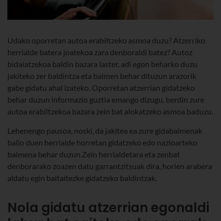
Udako oporretan autoa erabiltzeko asmoa duzu? Atzerriko
herrialde batera joatekoa zara denboraldi batez? Autoz
bidaiatzekoa baldin bazara laster, adi egon beharko duzu
jakiteko zer baldintza eta baimen behar dituzun arazorik
gabe gidatu ahal izateko. Oporretan atzerrian gidatzeko
behar duzun informazio guztia emango dizugu, berdin zure
autoa erabiltzekoa bazara zein bat alokatzeko asmoa baduzu.
Lehenengo pausoa, noski, da jakitea ea zure gidabaimenak
balio duen herrialde horretan gidatzeko edo nazioarteko
baimena behar duzun.Zein herrialdetara eta zenbat
denborarako zoazen datu garrantzitsuak dira, horien arabera
aldatu egin baitaitezke gidatzeko baldintzak.
Nola gidatu atzerrian egonaldi