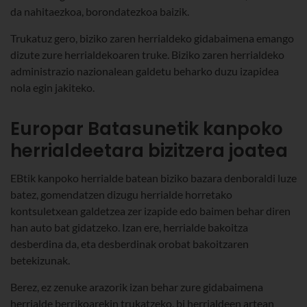
da nahitaezkoa, borondatezkoa baizik.
Trukatuz gero, biziko zaren herrialdeko gidabaimena emango
dizute zure herrialdekoaren truke. Biziko zaren herrialdeko
administrazio nazionalean galdetu beharko duzu izapidea
nola egin jakiteko.
Europar Batasunetik kanpoko
herrialdeetara bizitzera joatea
EBtik kanpoko herrialde batean biziko bazara denboraldi luze
batez, gomendatzen dizugu herrialde horretako
kontsuletxean galdetzea zer izapide edo baimen behar diren
han auto bat gidatzeko. Izan ere, herrialde bakoitza
desberdina da, eta desberdinak orobat bakoitzaren
betekizunak.
Berez, ez zenuke arazorik izan behar zure gidabaimena
herrialde berrikoarekin trukatzeko, bi herrialdeen artean