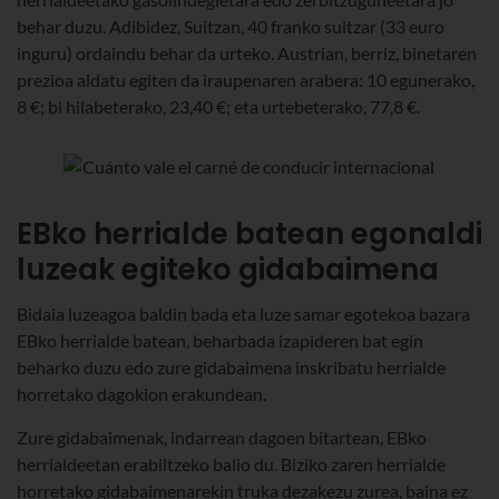
behar duzu. Adibidez, Suitzan, 40 franko suitzar (33 euro
inguru) ordaindu behar da urteko. Austrian, berriz, binetaren
prezioa aldatu egiten da iraupenaren arabera: 10 egunerako,
8 €; bi hilabeterako, 23,40 €; eta urtebeterako, 77,8 €.
EBko herrialde batean egonaldi
luzeak egiteko gidabaimena
Bidaia luzeagoa baldin bada eta luze samar egotekoa bazara
EBko herrialde batean, beharbada izapideren bat egin
beharko duzu edo zure gidabaimena inskribatu herrialde
horretako dagokion erakundean.
Zure gidabaimenak, indarrean dagoen bitartean, EBko
herrialdeetan erabiltzeko balio du. Biziko zaren herrialde
horretako gidabaimenarekin truka dezakezu zurea, baina ez