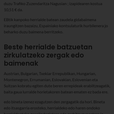
duzu Trafiko Zuzendaritza Nagusian ; izapidearen kostua
10,51 € da.
EBtik kanpoko herrialde batean zaudela gidabaimena
iraungitzen bazaizu, Espainiako kontsulaturik hurbilenera jo
beharko duzu baimena berritzeko.
Beste herrialde batzuetan
zirkulatzeko zergak edo
baimenak
Austrian, Bulgarian, Txekiar Errepublikan, Hungarian,
Montenegron, Errumanian, Eslovakian, Eslovenian eta
Suitzan kobratu egiten dute beren errepideak erabiltzeagatik,
baita gaua lurralde horietakoren batean ematen ez bada ere.
edo bineta izenez ezagutzen den zergagatik da hori. Bineta
edo itsasgarria erosteko, herrialdeko edo haren ondoko
herrialdeetako gasolindegietara edo zerbitzuguneetara jo