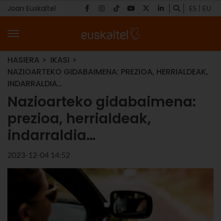
Joan Euskaltel
ES
EU
HASIERA
IKASI
NAZIOARTEKO GIDABAIMENA: PREZIOA, HERRIALDEAK,
INDARRALDIA…
Nazioarteko gidabaimena:
prezioa, herrialdeak,
indarraldia…
2023-12-04 14:52