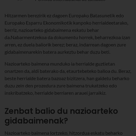
Hitzarmen berezirik ez dagoen Europako Batasunetik edo
Europako Esparru Ekonomikotik kanpoko herrialdeetarako,
berriz, nazioarteko gidabaimena eskatu behar
da.Nabarmentzekoa da dokumentu horrek, beharrezkoa izan
arren, ez duela baliorik berez; beraz, indarrean dagoen zure
gidabaimenarekin batera aurkeztu behar duzu beti.
Nazioarteko baimena munduko ia herrialde guztietan
onartzen da, aldi baterako da, etaurtebeteko balioa du. Beraz,
beste herrialde batera bazoaz bizitzera, han galdetu beharko
duzu zein den prozedura zure baimena trukatzeko edo
inskribatzeko, herrialde berriaren arauei jarraikiz.
Zenbat balio du nazioarteko
gidabaimenak?
Nazioarteko baimena lortzeko, hitzordua eskatu beharko