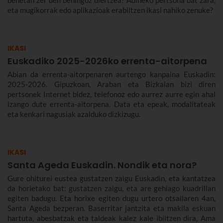
benetan zer den behingoz ulertzea? Adineko pertsona bat zara,
eta mugikorrak edo aplikazioak erabiltzen ikasi nahiko zenuke?
IKASI
Euskadiko 2025-2026ko errenta-aitorpena
Abian da errenta-aitorpenaren aurtengo kanpaina Euskadin:
2025-2026. Gipuzkoan, Araban eta Bizkaian bizi diren
pertsonek Internet bidez, telefonoz edo aurrez aurre egin ahal
izango dute errenta-aitorpena. Data eta epeak, modalitateak
eta kenkari nagusiak azalduko dizkizugu.
IKASI
Santa Ageda Euskadin. Nondik eta nora?
Gure ohiturei eustea gustatzen zaigu Euskadin, eta kantatzea
da horietako bat: gustatzen zaigu, eta are gehiago kuadrillan
egiten badugu. Eta horixe egiten dugu urtero otsailaren 4an,
Santa Ageda bezperan. Baserritar jantzita eta makila eskuan
hartuta, abesbatzak eta taldeak kalez kale ibiltzen dira, Ama