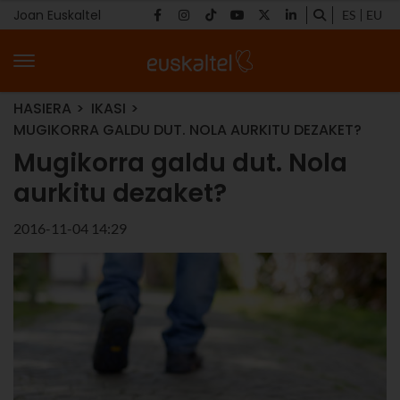
Joan Euskaltel
ES
EU
HASIERA
IKASI
MUGIKORRA GALDU DUT. NOLA AURKITU DEZAKET?
Mugikorra galdu dut. Nola
aurkitu dezaket?
2016-11-04 14:29