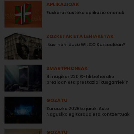
APLIKAZIOAK
Euskara ikasteko aplikazio onenak
ZOZKETAK ETA LEHIAKETAK
Ikusi nahi duzu WILCO Kursaalean?
SMARTPHONEAK
4 mugikor 220 €-tik beherako
prezioan eta prestazio ikusgarriekin
GOZATU
Zarauzko 2026ko jaiak: Aste
Nagusiko egitaraua eta kontzertuak
GOZATU