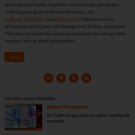
ataforma horri esker, Gmaileko zure kontuari atxikitako
Android gailu guztiak lokaliza ditzakezu, bai
aplikazio ofizialetik
, bai
webgunetik
. Gailuaren soinua
aktibatzeaz gain (baita isilik badago ere), blokeo-pantailako
PINa berriro ezartzeko aukera ere ematen dizu, eta gordeta
zeuzkan datu guztiak ezabatzekoa.
móvil
GEHIEN IRAKURRIENA
SMARTPHONEAK
5G teknologiadun mugikor merkerik
onenak