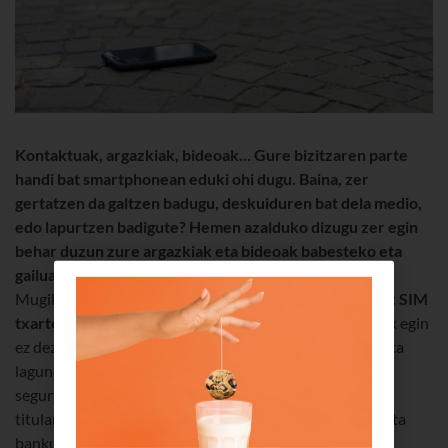
Kontaktuak, argazkiak, bideoak... Gure bizitzaren parte
handi bat smartphonean eduki ohi dugu. Baina, zer
gertatzen da galtzen badugu, deskuiduren bat dela medio,
edo lapurtzen badigute? Hemen azalduko dizugu zer egin
behar duzun zure argazkiak eta bideoak babesteko eta
gailua berreskuratzeko.
Mugikorra galdu baduzu, hau egin behar duzu lehenbizi:
SIM
txartela blokeatu
, inork erabil eta zure kontura gasturik egin
ez dezan. Ipini gurekin harremanetan,
1717
ra deituta, eta
lagunduko dizugu. Zure mugikorra babesteko eta haren
segurtasuna bermatzeko, hau behar dugu: fakturaren
titularraren datuak (izen-abizenak eta NAN zenbakia) eta
banku-kontuko zenbakiaren azken 10 digituak. Txartela