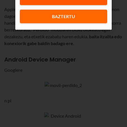
Appleren
Buscar mi iPhone
funtzionalitateak telefonoa non
dagoen esaten dizu, eta minutu batzuez bolumenik
BAZTERTU
handienean joarazteko aukera ematen. Ez baduzu mugikorra
berreskuratu, "Perdido" moduaren bidez blokeatu egin
dezakezu, eta etxetik ezabatu haren edukia,
baita itzalita edo
konexiorik gabe baldin badago ere.
Android Device Manager
Googlere
n pl