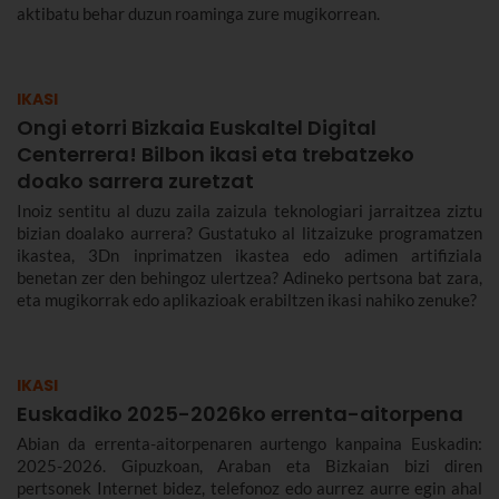
aktibatu behar duzun roaminga zure mugikorrean.
IKASI
Ongi etorri Bizkaia Euskaltel Digital
Centerrera! Bilbon ikasi eta trebatzeko
doako sarrera zuretzat
Inoiz sentitu al duzu zaila zaizula teknologiari jarraitzea ziztu
bizian doalako aurrera? Gustatuko al litzaizuke programatzen
ikastea, 3Dn inprimatzen ikastea edo adimen artifiziala
benetan zer den behingoz ulertzea? Adineko pertsona bat zara,
eta mugikorrak edo aplikazioak erabiltzen ikasi nahiko zenuke?
IKASI
Euskadiko 2025-2026ko errenta-aitorpena
Abian da errenta-aitorpenaren aurtengo kanpaina Euskadin:
2025-2026. Gipuzkoan, Araban eta Bizkaian bizi diren
pertsonek Internet bidez, telefonoz edo aurrez aurre egin ahal