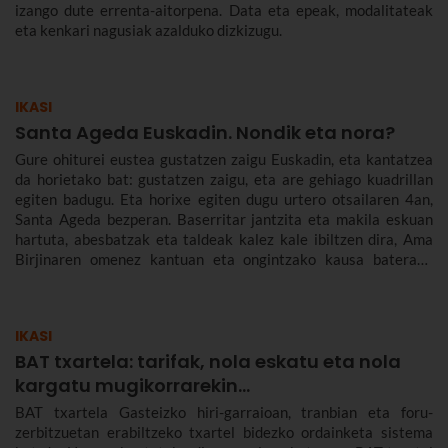
izango dute errenta-aitorpena. Data eta epeak, modalitateak
eta kenkari nagusiak azalduko dizkizugu.
IKASI
Santa Ageda Euskadin. Nondik eta nora?
Gure ohiturei eustea gustatzen zaigu Euskadin, eta kantatzea
da horietako bat: gustatzen zaigu, eta are gehiago kuadrillan
egiten badugu. Eta horixe egiten dugu urtero otsailaren 4an,
Santa Ageda bezperan. Baserritar jantzita eta makila eskuan
hartuta, abesbatzak eta taldeak kalez kale ibiltzen dira, Ama
Birjinaren omenez kantuan eta ongintzako kausa baterako
dirua biltzen. Santa Agedaren historia kontatuko dizugu hemen,
nola ospatzen den Bilbon eta Euskadiko beste herri batzuetan,
ez dezazun Santa Ageda bezperan huts egin.
IKASI
BAT txartela: tarifak, nola eskatu eta nola
kargatu mugikorrarekin...
BAT txartela Gasteizko hiri-garraioan, tranbian eta foru-
zerbitzuetan erabiltzeko txartel bidezko ordainketa sistema