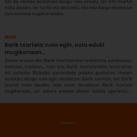
bat da. Hemen kontatuko dizugu nola eskatu, zer BAT-txartel
mota dauden, zer tarifa eta deskontu, eta nola karga dezakezun
zure telefono mugikorrarekin.
IKASI
Barik txartela: nola egin, nola eduki
mugikorrean...
Zeinen erosoa den Barik txartelarekin ordaintzea autobusean,
metroan, tranbian... Izan ere, Barik txartelarekin, erraz-erraz
ibil zaitezke Bizkaiko garraiobide publiko guztietan. Hemen
azalduko dizugu nola egin dezakezun Barik txartela, zer Barik
txartel mota dauden, nola eduki dezakezun Barik txartela
mugikorrean, zer aukera ematen dituen familia ugarientzat,
zenbat balio duen, zer tarifa dauden eta askoz gehiago.