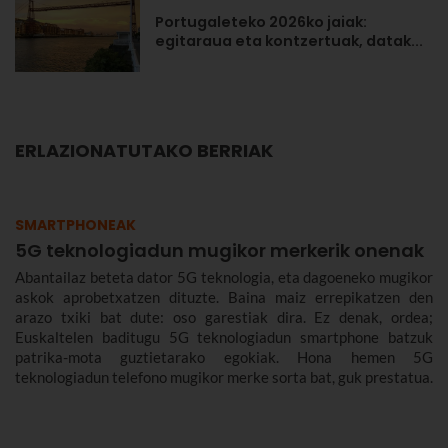
Portugaleteko 2026ko jaiak:
egitaraua eta kontzertuak, datak...
ERLAZIONATUTAKO BERRIAK
SMARTPHONEAK
5G teknologiadun mugikor merkerik onenak
Abantailaz beteta dator 5G teknologia, eta dagoeneko mugikor
askok aprobetxatzen dituzte. Baina maiz errepikatzen den
arazo txiki bat dute: oso garestiak dira. Ez denak, ordea;
Euskaltelen baditugu 5G teknologiadun smartphone batzuk
patrika-mota guztietarako egokiak. Hona hemen 5G
teknologiadun telefono mugikor merke sorta bat, guk prestatua.