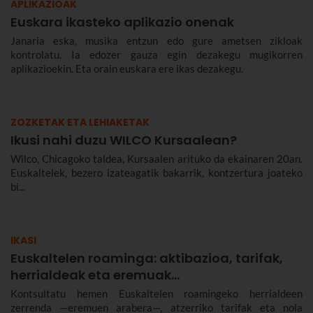
APLIKAZIOAK
Euskara ikasteko aplikazio onenak
Janaria eska, musika entzun edo gure ametsen zikloak
kontrolatu. Ia edozer gauza egin dezakegu mugikorren
aplikazioekin. Eta orain euskara ere ikas dezakegu.
ZOZKETAK ETA LEHIAKETAK
Ikusi nahi duzu WILCO Kursaalean?
Wilco, Chicagoko taldea, Kursaalen arituko da ekainaren 20an.
Euskaltelek, bezero izateagatik bakarrik, kontzertura joateko
bi...
IKASI
Euskaltelen roaminga: aktibazioa, tarifak,
herrialdeak eta eremuak…
Kontsultatu hemen Euskaltelen roamingeko herrialdeen
zerrenda —eremuen arabera—, atzerriko tarifak eta nola