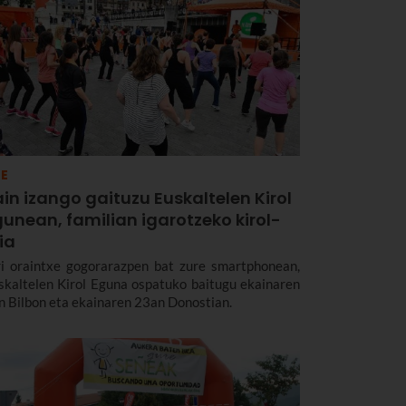
E
in izango gaituzu Euskaltelen Kirol
unean, familian igarotzeko kirol-
ia
ri oraintxe gogorarazpen bat zure smartphonean,
skaltelen Kirol Eguna ospatuko baitugu ekainaren
n Bilbon eta ekainaren 23an Donostian.