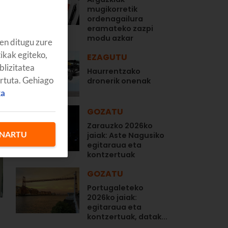
mugikorretik
ordenagailura
eramateko zazpi
modu azkar
en ditugu zure
tikak egiteko,
EZAGUTU
blizitatea
Haurrentzako
artuta. Gehiago
dronerik onenak
ka
GOZATU
Zarauzko 2026ko
NARTU
jaiak: Aste Nagusiko
egitaraua eta
kontzertuak
GOZATU
Portugaleteko
2026ko jaiak:
egitaraua eta
kontzertuak, datak...