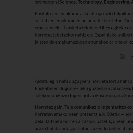
eremuetan (
Science
,
Technology
,
Engineering
,
Euskaltelen emakume asko ditugu arlo teknikoeta
sustatzen emakumeen belaunaldi berrietan. Gure 
emakumeek— ikasketa teknikoei ihes egiteko dut
horretaz jabetzeko: nahiz eta Espainiako uniber
jaisten da emakumezkoen ehunekoa arlo teknikoen
Aldatu egin nahi dugu joera hori, eta lortu nah
Euskaltelen duguna— leku guztietara zabaltzea. 
Telekomunikazio Ingeniaritza ikasi zuen, eta Sare
Horretaz gain,
Telekomunikazio Ingeniaritzako 
horretan emakumeen presentzia % 50etik —hori z
dela. Jaitsiera horren arrazoia, batetik, unean un
arazo bat da, arlo guztietan zuzendu behar litzat