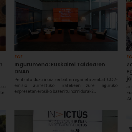
EGE
EG
n
Ingurumena: Euskaltel Taldearen
Za
DNAn
Eg
ja
Pentsatu duzu inoiz zenbat erregai eta zenbat CO2-
emisio aurreztuko liratekeen zure inguruko
ptu
ar
enpresetan erosiko bazenitu hornidurak?...
te:
Eu
2a