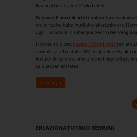
ikuspegi hori oraindik”, dio Leirek.
Belaunaldi berriak arlo teknikoetara erakartze
erakartzeko, baita mutilak erakartzeko ere. Horr
ugari, hala nola Innobasque, zentro teknologiko
Hori da, adibidez,
Inspira STEAM 2017
proiektuar
euskal ikastetxeetako 200 neskarekin. Halako pro
lortuko da gero eta emakume gehiago aritzea lan 
salbuespen ez izatea.
Tecnología
ERLAZIONATUTAKO BERRIAK