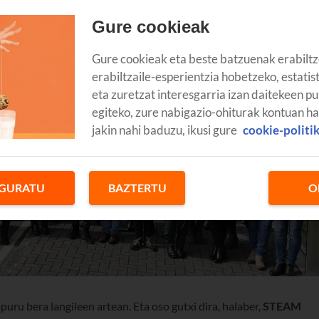
Gure cookieak
Gure cookieak eta beste batzuenak erabiltz
erabiltzaile-esperientzia hobetzeko, estatis
eta zuretzat interesgarria izan daitekeen pu
egiteko, zure nabigazio-ohiturak kontuan h
jakin nahi baduzu, ikusi gure
cookie-politi
GURATU
BAZTERTU
O
ru bera langileen artean. Eta oso gutxi dira, halaber,
STEAM