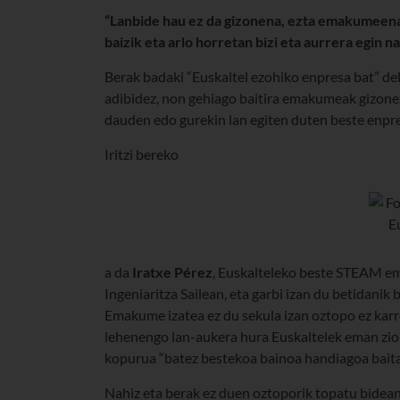
“Lanbide hau ez da gizonena, ezta emakumeena e
baizik eta arlo horretan bizi eta aurrera egin n
Berak badaki “Euskaltel ezohiko enpresa bat” del
adibidez, non gehiago baitira emakumeak gizone
dauden edo gurekin lan egiten duten beste enpre
Iritzi bereko
a da
Iratxe Pérez
, Euskalteleko beste STEAM em
Ingeniaritza Sailean, eta garbi izan du betidanik
Emakume izatea ez du sekula izan oztopo ez karre
lehenengo lan-aukera hura Euskaltelek eman zio
kopurua “batez bestekoa bainoa handiagoa baita
Nahiz eta berak ez duen oztoporik topatu bidean