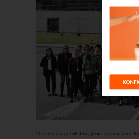
KONFI
Oso enpresa gutxik dute gizon- eta emakume-kopu