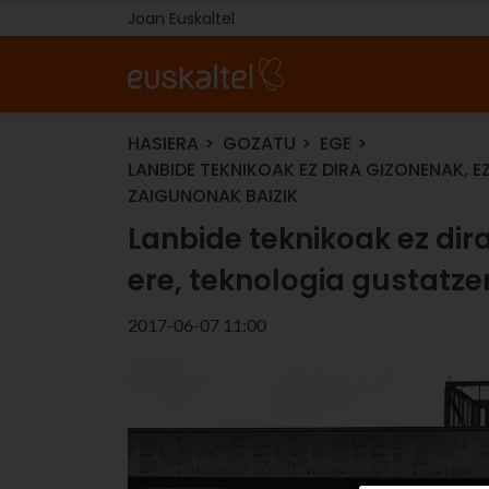
Joan Euskaltel
HASIERA
GOZATU
EGE
LANBIDE TEKNIKOAK EZ DIRA GIZONENAK,
ZAIGUNONAK BAIZIK
Lanbide teknikoak ez di
ere, teknologia gustatze
2017-06-07 11:00