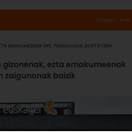
Ezagutu
Ikasi
 EZTA EMAKUMEENAK ERE, TEKNOLOGIA GUSTATZEN
ra gizonenak, ezta emakumeenak
n zaigunonak baizik