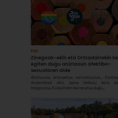
baduzu.
EGE
Zinegoak-ekin eta Ortzadarrekin la
egiten dugu aniztasun afektibo-
sexualaren alde
Aniztasuna, errespetua, normalizazioa… Kontze
desberdinak dira, baina helburu bera du
integrazioa. Euskaltelen barneratua dugu...