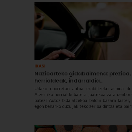
IKASI
Nazioarteko gidabaimena: prezioa,
herrialdeak, indarraldia…
Udako oporretan autoa erabiltzeko asmoa du
Atzerriko herrialde batera joatekoa zara denbora
batez? Autoz bidaiatzekoa baldin bazara laster, 
egon beharko duzu jakiteko zer baldintza eta bai
behar dituzun arazorik gabe gidatu ahal izate
Oporretan atzerrian gidatzeko behar du
informazio guztia emango dizugu, berdin zure au
erabiltzekoa bazara zein bat alokatzeko as