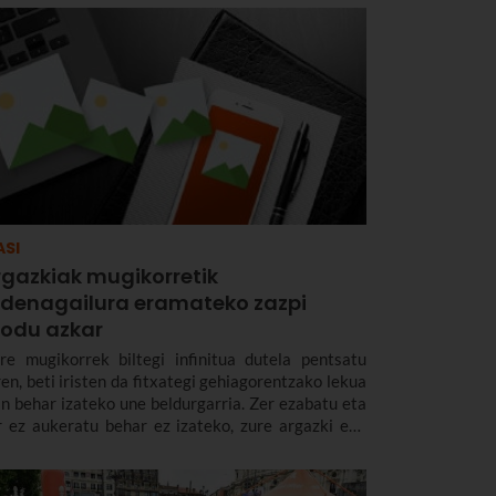
ASI
rgazkiak mugikorretik
rdenagailura eramateko zazpi
odu azkar
re mugikorrek biltegi infinitua dutela pentsatu
ren, beti iristen da fitxategi gehiagorentzako lekua
in behar izateko une beldurgarria. Zer ezabatu eta
r ez aukeratu behar ez izateko, zure argazki edo
txategi guztiak ordenagailura transferitzeko zazpi
du erraz eta azkar erakutsiko dizkizugu.