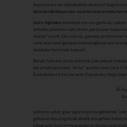
ikasketa eta lan teknikoetan ikusteari dagokione
dela berdintasun oso-osoa lortzea eremu horr
Leire Aginako
lankideak ere oso garbi du: azken 
aritzeko prestatu nahi duten pertsonen kopuruan”
mailan” baizik. Eta uste du, gainera, profesional
uste, enpresek garapen teknologikoan aurrera eg
bezalako herri txiki batean”.
Berak, hala ere, ez du arazorik izan sekula boka
berariazkoari esker, “erraz” aurkitu zuen lana I
Euskaltelera iritsi zen arte: Enpresako Negozioe
Leireren ustez, gaur egun enpresa gehienek “uler
gaitasun eta ezagutzak ahalik eta gehien baliatzea
integrazio horri erreparatzen ez dioten enpresa