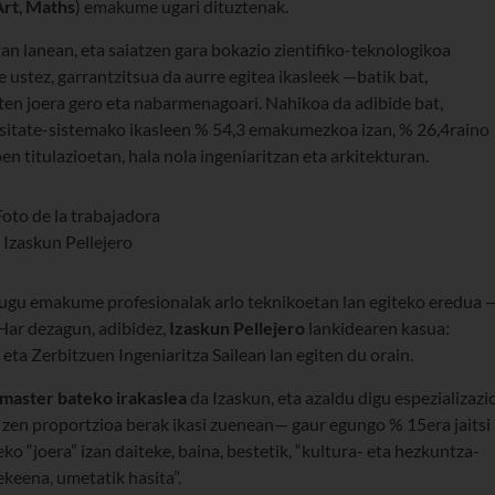
Art
,
Maths
) emakume ugari dituztenak.
n lanean, eta saiatzen gara bokazio zientifiko-teknologikoa
ustez, garrantzitsua da aurre egitea ikasleek —batik bat,
en joera gero eta nabarmenagoari. Nahikoa da adibide bat,
tsitate-sistemako ikasleen % 54,3 emakumezkoa izan, % 26,4raino
 titulazioetan, hala nola ingeniaritzan eta arkitekturan.
i dugu emakume profesionalak arlo teknikoetan lan egiteko eredua 
Har dezagun, adibidez,
Izaskun Pellejero
lankidearen kasua:
 eta Zerbitzuen Ingeniaritza Sailean lan egiten du orain.
master bateko irakaslea
da Izaskun, eta azaldu digu espezializazi
en proportzioa berak ikasi zuenean— gaur egungo % 15era jaitsi
eko “joera” izan daiteke, baina, bestetik, “kultura- eta hezkuntza-
ekeena, umetatik hasita”.