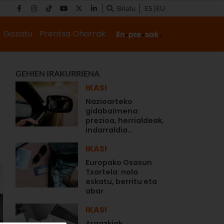
Bilatu
ES
EU
Gozatu
Prentsa Oharrak
GEHIEN IRAKURRIENA
IKASI
Nazioarteko
gidabaimena:
prezioa, herrialdeak,
indarraldia…
IKASI
Europako Osasun
Txartela: nola
eskatu, berritu eta
abar
IKASI
Argazkiak