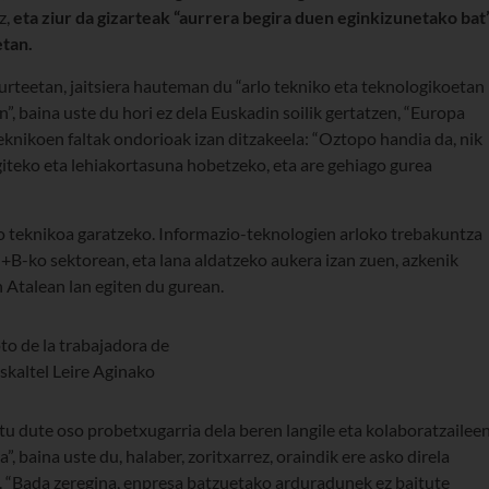
z,
eta ziur da gizarteak “aurrera begira duen eginkizunetako bat
etan.
urteetan, jaitsiera hauteman du “arlo tekniko eta teknologikoetan
, baina uste du hori ez dela Euskadin soilik gertatzen, “Europa
 teknikoen faltak ondorioak izan ditzakeela: “Oztopo handia da, nik
iteko eta lehiakortasuna hobetzeko, eta are gehiago gurea
zio teknikoa garatzeko. Informazio-teknologien arloko trebakuntza
+G+B-ko sektorean, eta lana aldatzeko aukera izan zuen, azkenik
n Atalean lan egiten du gurean.
tu dute oso probetxugarria dela beren langile eta kolaboratzailee
”, baina uste du, halaber, zoritxarrez, oraindik ere asko direla
k. “Bada zeregina, enpresa batzuetako arduradunek ez baitute