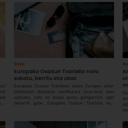
IKASI
IK
Europako Osasun Txartela: nola
A
eskatu, berritu eta abar
o
m
zu?
Europako Osasun Txartelari esker, Europan zehar
ldi
bidaiatzen duzunean medikutara lasai-lasai joan
Gu
adi
zaitezke, nahi ez duzun gastu gehigarririk egin
ar
men
beharrik gabe. Europako Osasun Txartela nola
eg
ko.
eskatu eta berritu dezakezun, zenbat denbora
ze
zun
itxaron behar duzun jasotzeko eta zein herrialdetan
fi
toa
erabil daitekeen azalduko dizugu.
mo
moa