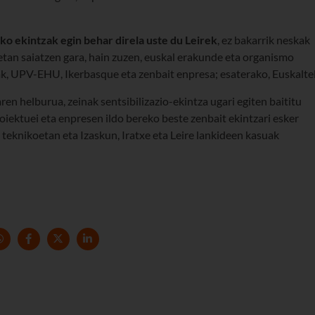
ko ekintzak egin behar direla uste du Leirek
, ez bakarrik neskak
etan saiatzen gara, hain zuzen, euskal erakunde eta organismo
ak, UPV-EHU, Ikerbasque eta zenbait enpresa; esaterako, Euskaltel
en helburua, zeinak sentsibilizazio-ekintza ugari egiten baititu
iektuei eta enpresen ildo bereko beste zenbait ekintzari esker
teknikoetan eta Izaskun, Iratxe eta Leire lankideen kasuak