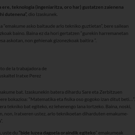
re, teknologia (ingeniaritza, oro har) gustatzen zaienena
ahi dutenena”,
dio Izaskunek.
a “emakume asko baitaude arlo tekniko guztietan”, bere sailean
zkoak baino. Baina ez da hori gertatzen “gurekin harremanetan
sa askotan, non gehienak gizonezkoak baitira ”.
akume bat. Izaskunekin batera dihardu Sare eta Zerbitzuen
 bere bokazioa: “Matematika eta fisika oso gogoko izan ditut beti…”.
ra tekniko bat egiteko, ez lehenengo lana lortzeko. Baina, noski,
n, non, Iratxeren ustez, arlo teknikoetan diharduten emakume-
”.
, uste du
“bide luzea dagoela oraindik egiteko
” emakumeak