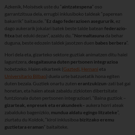
Azkenik, Moisések uste du “
aintzatespena
” oso
garrantzitsua dela, errugbi inklusiboko taldeak “paperean
bakarrik” baitaude. “
Ez dago federazioen asegururik
, ez
dago aukerarik jokalari batek beste talde batean
federazio-
fitxa
bat eduki dezan”, azaldu du. “
Normaltasuna
da behar
duguna, beste edozein taldek jasotzen duen
babes berbera
”.
Hori dela eta, gizarteko sektore guztiak animatzen ditu haiei
laguntzera,
desgaitasuna duten pertsonen integrazioa
hobetzeko. Haien elkarteek (
Gaztedi
,
Hernani
eta
Universitario Bilbao
) duela urte batzuetatik hona egiten
duten bezala. Guztiek onartu zuten
erantzukizun
-zati bat gai
honetan, eta haien ateak zabaldu zizkioten dibertsitate
funtzionala duten pertsonen integrazioari. “Baina guztiok –
gizarteak, enpresek eta erakundeek–
aukera horri ateak
zabalduko bagenizkio,
mundua aldatu egingo litzateke
”,
ziurtatu du Koldok, “kirol inklusiboa
bizitzako eremu
guztietara eraman
” baitaiteke.