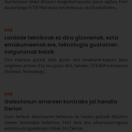
Ikerketaren bidez iktusari eraginkortasunez aurre egitea. Hori
da aurtengo EITB Maratoia ren helburua, eta Euskaltelen...
EGE
Lanbide teknikoak ez dira gizonenak, ezta
emakumeenak ere, teknologia gustatzen
zaigunonak baizik
Oso enpresa gutxik dute gizon- eta emakume-kopuru bera
langileen artean. Eta oso gutxi dira, halaber, STEAM eremuetan
(Science, Technology...
EGE
Gaixotasun arraroen kontrako jai handia
Derion
Gure Señeak elkartearen helburua da halako gaitzak dituzten
umeen bizimodua hobetzea. Hori dela eta, elkartasun-eguna
antolatu du iganderako (hilak 26) Derion.