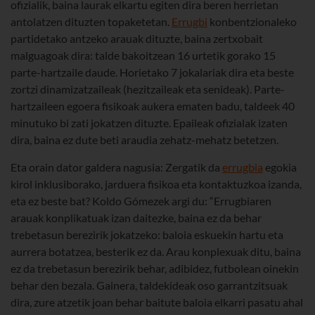
ofizialik, baina laurak elkartu egiten dira beren herrietan
antolatzen dituzten topaketetan.
Errugbi
konbentzionaleko
partidetako antzeko arauak dituzte, baina zertxobait
malguagoak dira: talde bakoitzean 16 urtetik gorako 15
parte-hartzaile daude. Horietako 7 jokalariak dira eta beste
zortzi dinamizatzaileak (hezitzaileak eta senideak). Parte-
hartzaileen egoera fisikoak aukera ematen badu, taldeek 40
minutuko bi zati jokatzen dituzte. Epaileak ofizialak izaten
dira, baina ez dute beti araudia zehatz-mehatz betetzen.
Eta orain dator galdera nagusia: Zergatik da
errugbia
egokia
kirol inklusiborako, jarduera fisikoa eta kontaktuzkoa izanda,
eta ez beste bat? Koldo Gómezek argi du: “Errugbiaren
arauak konplikatuak izan daitezke, baina ez da behar
trebetasun berezirik jokatzeko: baloia eskuekin hartu eta
aurrera botatzea, besterik ez da. Arau konplexuak ditu, baina
ez da trebetasun berezirik behar, adibidez, futbolean oinekin
behar den bezala. Gainera, taldekideak oso garrantzitsuak
dira, zure atzetik joan behar baitute baloia elkarri pasatu ahal