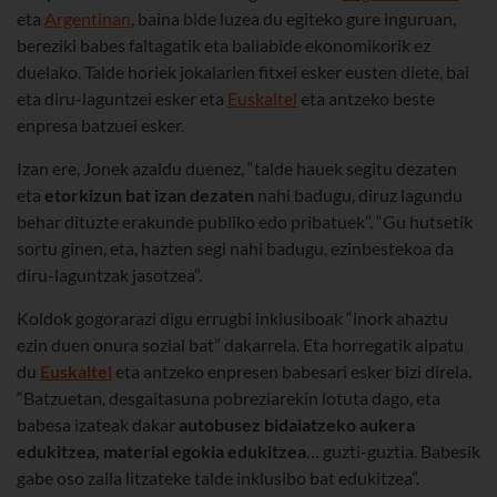
eta
Argentinan
, baina bide luzea du egiteko gure inguruan,
bereziki babes faltagatik eta baliabide ekonomikorik ez
duelako. Talde horiek jokalarien fitxei esker eusten diete, bai
eta diru-laguntzei esker eta
Euskaltel
eta antzeko beste
enpresa batzuei esker.
Izan ere, Jonek azaldu duenez, “talde hauek segitu dezaten
eta
etorkizun bat
izan dezaten
nahi badugu, diruz lagundu
behar dituzte erakunde publiko edo pribatuek”. “Gu hutsetik
sortu ginen, eta, hazten segi nahi badugu, ezinbestekoa da
diru-laguntzak jasotzea”.
Koldok gogorarazi digu errugbi inklusiboak “inork ahaztu
ezin duen onura sozial bat” dakarrela. Eta horregatik aipatu
du
Euskaltel
eta antzeko enpresen babesari esker bizi direla.
“Batzuetan, desgaitasuna pobreziarekin lotuta dago, eta
babesa izateak dakar
autobusez bidaiatzeko aukera
edukitzea,
material egokia edukitzea
… guzti-guztia. Babesik
gabe oso zaila litzateke talde inklusibo bat edukitzea”.