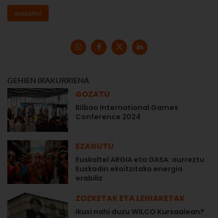
euskaltel
GEHIEN IRAKURRIENA
GOZATU
Bilbao International Games
Conference 2024
EZAGUTU
Euskaltel ARGIA eta GASA: aurreztu
Euskadin ekoitzitako energia
erabiliz
ZOZKETAK ETA LEHIAKETAK
Ikusi nahi duzu WILCO Kursaalean?