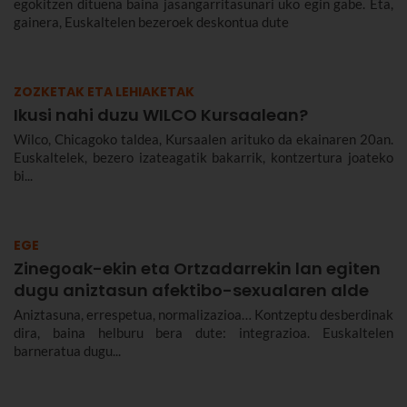
egokitzen dituena baina jasangarritasunari uko egin gabe. Eta,
gainera, Euskaltelen bezeroek deskontua dute
ZOZKETAK ETA LEHIAKETAK
Ikusi nahi duzu WILCO Kursaalean?
Wilco, Chicagoko taldea, Kursaalen arituko da ekainaren 20an.
Euskaltelek, bezero izateagatik bakarrik, kontzertura joateko
bi...
EGE
Zinegoak-ekin eta Ortzadarrekin lan egiten
dugu aniztasun afektibo-sexualaren alde
Aniztasuna, errespetua, normalizazioa… Kontzeptu desberdinak
dira, baina helburu bera dute: integrazioa. Euskaltelen
barneratua dugu...