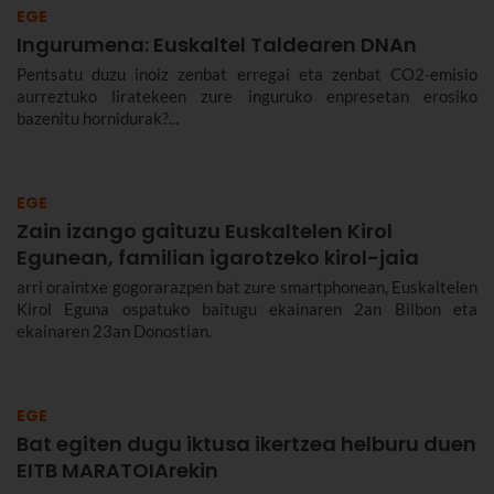
EGE
Ingurumena: Euskaltel Taldearen DNAn
Pentsatu duzu inoiz zenbat erregai eta zenbat CO2-emisio
aurreztuko liratekeen zure inguruko enpresetan erosiko
bazenitu hornidurak?...
EGE
Zain izango gaituzu Euskaltelen Kirol
Egunean, familian igarotzeko kirol-jaia
arri oraintxe gogorarazpen bat zure smartphonean, Euskaltelen
Kirol Eguna ospatuko baitugu ekainaren 2an Bilbon eta
ekainaren 23an Donostian.
EGE
Bat egiten dugu iktusa ikertzea helburu duen
EITB MARATOIArekin