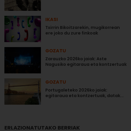
IKASI
Txirrin Bikoitzarekin, mugikorrean
ere joko du zure finkoak
GOZATU
Zarauzko 2026ko jaiak: Aste
Nagusiko egitaraua eta kontzertuak
GOZATU
Portugaleteko 2026ko jaiak:
egitaraua eta kontzertuak, datak...
ERLAZIONATUTAKO BERRIAK