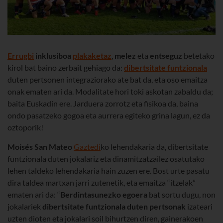
Errugbi
inklusiboa
plakaketaz
,
melez
eta
entseguz
betetako
kirol bat baino zerbait gehiago da:
dibertsitate funtzionala
duten pertsonen integraziorako ate bat da, eta oso emaitza
onak ematen ari da. Modalitate hori toki askotan zabaldu da;
baita Euskadin ere. Jarduera zorrotz eta fisikoa da, baina
ondo pasatzeko gogoa eta aurrera egiteko grina lagun, ez da
oztoporik!
Moisés San Mateo
Gaztedi
ko lehendakaria da, dibertsitate
funtzionala duten jokalariz eta dinamitzatzailez osatutako
lehen taldeko lehendakaria hain zuzen ere. Bost urte pasatu
dira taldea martxan jarri zutenetik, eta emaitza “itzelak”
ematen ari da: “
Berdintasunezko egoera
bat sortu dugu, non
jokalariek
dibertsitate funtzionala duten pertsonak
izateari
uzten dioten eta jokalari soil bihurtzen diren, gainerakoen