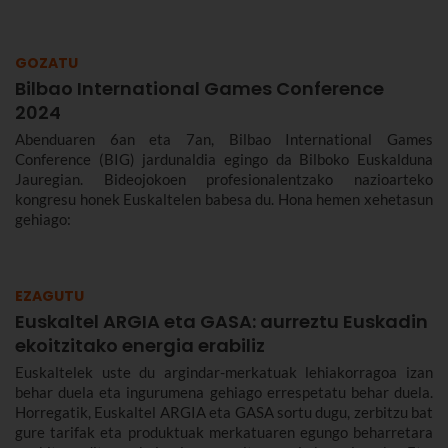
GOZATU
Bilbao International Games Conference
2024
Abenduaren 6an eta 7an, Bilbao International Games
Conference (BIG) jardunaldia egingo da Bilboko Euskalduna
Jauregian. Bideojokoen profesionalentzako nazioarteko
kongresu honek Euskaltelen babesa du. Hona hemen xehetasun
gehiago:
EZAGUTU
Euskaltel ARGIA eta GASA: aurreztu Euskadin
ekoitzitako energia erabiliz
Euskaltelek uste du argindar-merkatuak lehiakorragoa izan
behar duela eta ingurumena gehiago errespetatu behar duela.
Horregatik, Euskaltel ARGIA eta GASA sortu dugu, zerbitzu bat
gure tarifak eta produktuak merkatuaren egungo beharretara