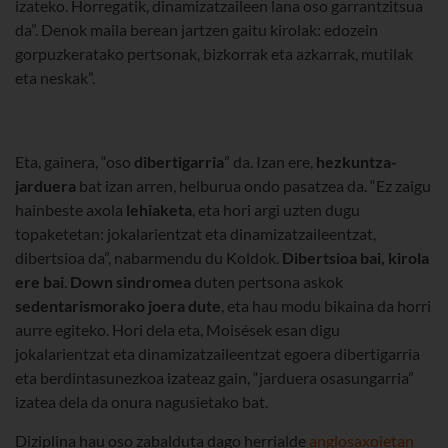
izateko. Horregatik, dinamizatzaileen lana oso garrantzitsua
da”. Denok maila berean jartzen gaitu kirolak: edozein
gorpuzkeratako pertsonak, bizkorrak eta azkarrak, mutilak
eta neskak”.
Eta, gainera, “oso
dibertigarria
” da. Izan ere,
hezkuntza-
jarduera
bat izan arren, helburua ondo pasatzea da. “Ez zaigu
hainbeste axola
lehiaketa
, eta hori argi uzten dugu
topaketetan: jokalarientzat eta dinamizatzaileentzat,
dibertsioa da”, nabarmendu du Koldok.
Dibertsioa bai, kirola
ere bai
.
Down sindromea
duten pertsona askok
sedentarismorako joera dute
, eta hau modu bikaina da horri
aurre egiteko. Hori dela eta, Moisések esan digu
jokalarientzat eta dinamizatzaileentzat egoera dibertigarria
eta berdintasunezkoa izateaz gain, “jarduera osasungarria”
izatea dela da onura nagusietako bat.
Diziplina hau oso zabalduta dago herrialde
anglosaxoietan