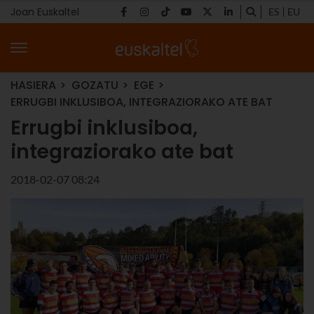
Joan Euskaltel
ES
EU
HASIERA
GOZATU
EGE
ERRUGBI INKLUSIBOA, INTEGRAZIORAKO ATE BAT
Errugbi inklusiboa,
integraziorako ate bat
2018-02-07 08:24