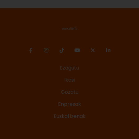
Ezagutu
Ikasi
Gozatu
Enpresak
Euskal izenak