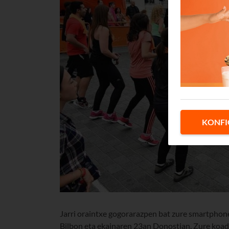
KONFI
Jarri oraintxe gogorarazpen bat zure smartphon
Bilbon eta ekainaren 23an Donostian. Zure koadri