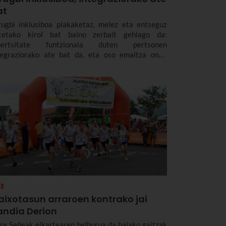
at
rugbi inklusiboa plakaketaz, melez eta entseguz
tetako kirol bat baino zerbait gehiago da:
bertsitate funtzionala duten pertsonen
tegraziorako ate bat da, eta oso emaitza onak
aten ari da. Modalitate hori toki askotan zabaldu
; baita Euskadin ere.
E
aixotasun arraroen kontrako jai
andia Derion
re Señeak elkartearen helburua da halako gaitzak