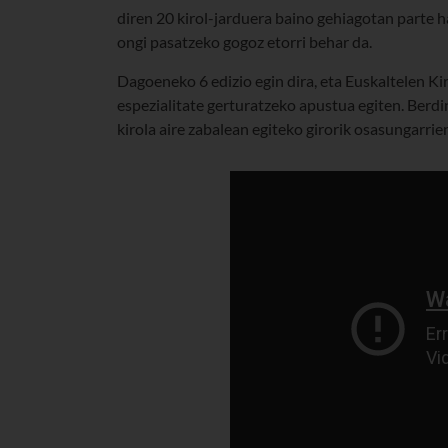
diren 20 kirol-jarduera baino gehiagotan parte h
ongi pasatzeko gogoz etorri behar da.
Dagoeneko 6 edizio egin dira, eta Euskaltelen Ki
espezialitate gerturatzeko apustua egiten. Berdi
kirola aire zabalean egiteko girorik osasungarrie