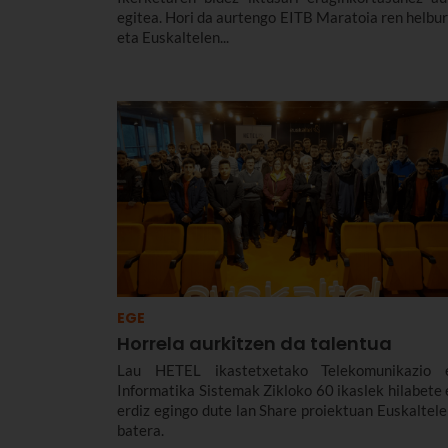
egitea. Hori da aurtengo EITB Maratoia ren helbur
eta Euskaltelen...
EGE
Horrela aurkitzen da talentua
Lau HETEL ikastetxetako Telekomunikazio 
Informatika Sistemak Zikloko 60 ikaslek hilabete 
erdiz egingo dute lan Share proiektuan Euskaltele
batera.