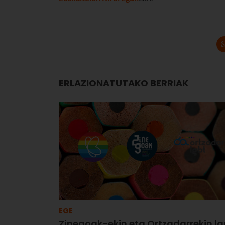
ERLAZIONATUTAKO BERRIAK
EGE
Zinegoak-ekin eta Ortzadarrekin la