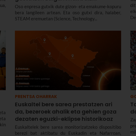
ua,
di
Oso enpresa gutxik dute gizon- eta emakume-kopuru
el
bera langileen artean. Eta oso gutxi dira, halaber,
De
STEAM eremuetan (Science, Technology...
PRENTSA OHARRAK
G
Euskaltel bere sarea prestatzen ari
Ta
da, bezeroek ahalik eta gehien goza
da
eta
dezaten eguzki-eklipse historikoaz
eta
Za
kin
pr
Euskaltelek bere sarea monitorizatzeko dispositibo
mi
berezi bat aktibatu du Euskadin eta Nafarroan,