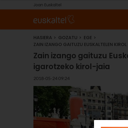
Joan Euskaltel
HASIERA
GOZATU
EGE
ZAIN IZANGO GAITUZU EUSKALTELEN KIROL
Zain izango gaituzu Eusk
igarotzeko kirol-jaia
2018-05-24 09:24