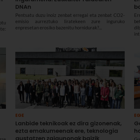
DNAn
b
Pentsatu duzu inoiz zenbat erregai eta zenbat CO2-
Er
emisio aurreztuko liratekeen zure inguruko
be
ptu
enpresetan erosiko bazenitu hornidurak?...
di
te:
in
em
da
EGE
EG
Lanbide teknikoak ez dira gizonenak,
G
ezta emakumeenak ere, teknologia
h
gustatzen zaigunonak baizik
rre
Gu