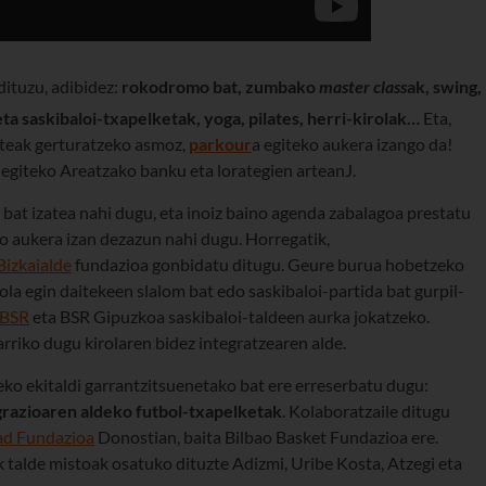
dituzu, adibidez:
rokodromo bat, zumbako
master class
ak, swing,
eta saskibaloi-txapelketak, yoga, pilates, herri-kirolak…
Eta,
ateak gerturatzeko asmoz,
parkour
a egiteko aukera izango da!
 egiteko Areatzako banku eta lorategien arteanJ.
bat izatea nahi dugu, eta inoiz baino agenda zabalagoa prestatu
ko aukera izan dezazun nahi dugu. Horregatik,
Bizkaialde
fundazioa gonbidatu ditugu. Geure burua hobetzeko
la egin daitekeen slalom bat edo saskibaloi-partida bat gurpil-
 BSR
eta BSR Gipuzkoa saskibaloi-taldeen aurka jokatzeko.
rriko dugu kirolaren bidez integratzearen alde.
neko ekitaldi garrantzitsuenetako bat ere erreserbatu dugu:
grazioaren aldeko futbol-txapelketak
. Kolaboratzaile ditugu
ad Fundazioa
Donostian, baita Bilbao Basket Fundazioa ere.
 talde mistoak osatuko dituzte Adizmi, Uribe Kosta, Atzegi eta