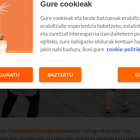
Gure cookieak
Gure cookieak eta beste batzuenak erabiltz
erabiltzaile-esperientzia hobetzeko, estatis
eta zuretzat interesgarria izan daitekeen pu
egiteko, zure nabigazio-ohiturak kontuan h
jakin nahi baduzu, ikusi gure
cookie-politi
GURATU
BAZTERTU
O
ean,
Euskaltelen Kirol Eguna
ospatuko baitugu ekainaren 2an
larekin, familiarekin eta lagunekin primeran pasatzera eta izango