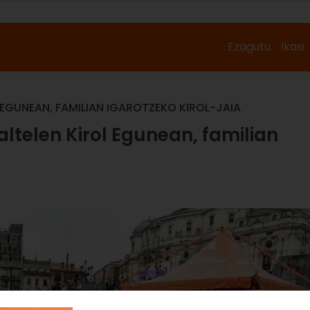
Ezagutu
Ikasi
 EGUNEAN, FAMILIAN IGAROTZEKO KIROL-JAIA
altelen Kirol Egunean, familian