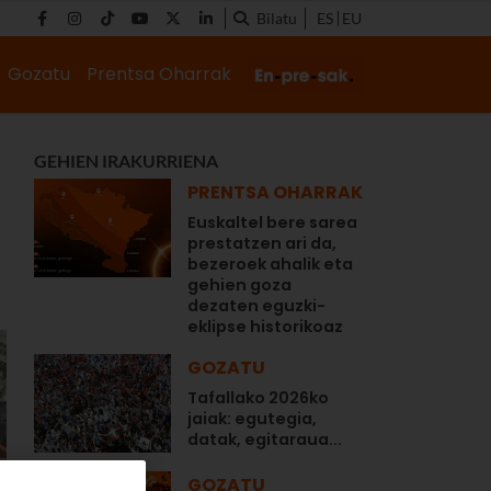
Bilatu
ES
EU
Gozatu
Prentsa Oharrak
GEHIEN IRAKURRIENA
PRENTSA OHARRAK
Euskaltel bere sarea
prestatzen ari da,
bezeroek ahalik eta
gehien goza
dezaten eguzki-
eklipse historikoaz
GOZATU
Tafallako 2026ko
jaiak: egutegia,
datak, egitaraua...
GOZATU