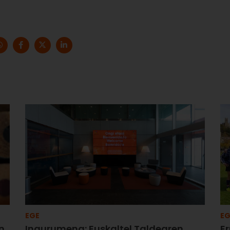
EGE
EG
n
Ingurumena: Euskaltel Taldearen
Er