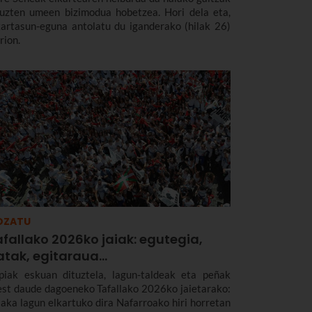
tuzten umeen bizimodua hobetzea. Hori dela eta,
kartasun-eguna antolatu du iganderako (hilak 26)
rion.
OZATU
fallako 2026ko jaiak: egutegia,
tak, egitaraua...
piak eskuan dituztela, lagun-taldeak eta peñak
est daude dagoeneko Tafallako 2026ko jaietarako:
laka lagun elkartuko dira Nafarroako hiri horretan