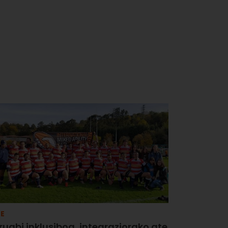
E
rugbi inklusiboa, integraziorako ate