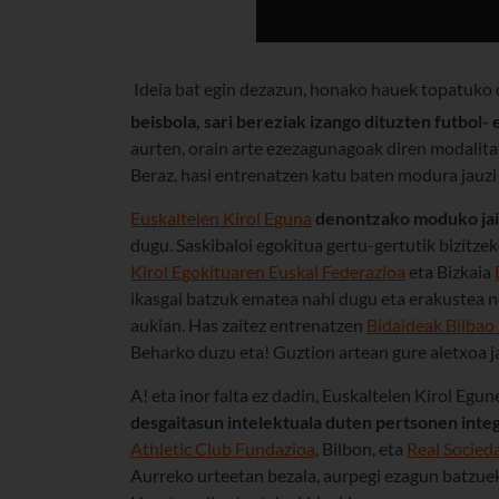
Ideia bat egin dezazun, honako hauek topatuko 
beisbola, sari bereziak izango dituzten futbol- 
aurten, orain arte ezezagunagoak diren modalit
Beraz, hasi entrenatzen katu baten modura jauzi
Euskaltelen Kirol Eguna
denontzako moduko jai
dugu. Saskibaloi egokitua gertu-gertutik bizitze
Kirol Egokituaren Euskal Federazioa
eta Bizkaia
ikasgai batzuk ematea nahi dugu eta erakustea no
aukian. Has zaitez entrenatzen
Bidaideak Bilbao
Beharko duzu eta! Guztion artean gure aletxoa ja
A! eta inor falta ez dadin, Euskaltelen Kirol Egu
desgaitasun intelektuala duten pertsonen inte
Athletic Club Fundazioa
, Bilbon, eta
Real Socied
Aurreko urteetan bezala, aurpegi ezagun batzuek