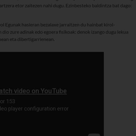
artzera etor zaitezen nahi dugu. Ezinbesteko baldintza bat dago:
rol Egunak hasieran bezalaxe jarraitzen du hainbat kirol-
n dio zure adinak edo egoera fisikoak: denok izango dugu lekua
nean eta dibertigarrienean.