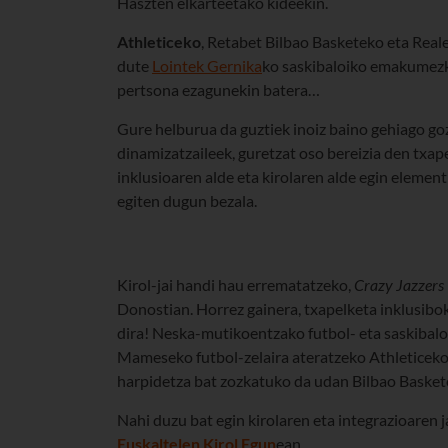
Haszten elkarteetako kideekin.
Athleticeko
, Retabet Bilbao Basketeko eta Real
dute
Lointek Gernika
ko saskibaloiko emakumezk
pertsona ezagunekin batera…
Gure helburua da guztiek inoiz baino gehiago goza
dinamizatzaileek, guretzat oso bereizia den txape
inklusioaren alde eta kirolaren alde egin element
egiten dugun bezala.
Kirol-jai handi hau errematatzeko,
Crazy Jazzers
Donostian. Horrez gainera, txapelketa inklusibok
dira! Neska-mutikoentzako futbol- eta saskibalo
Mameseko futbol-zelaira ateratzeko Athleticeko j
harpidetza bat zozkatuko da udan Bilbao Baske
Nahi duzu bat egin kirolaren eta integrazioaren 
Euskaltelen Kirol Egun
ean.