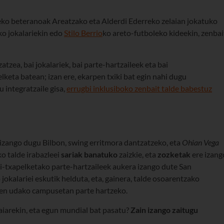
eko beteranoak Areatzako eta Alderdi Ederreko zelaian jokatuko
o jokalariekin edo
Stilo Berrio
ko areto-futboleko kideekin, zenbai
tzea, bai jokalariek, bai parte-hartzaileek eta bai
lketa batean; izan ere, ekarpen txiki bat egin nahi dugu
u integratzaile gisa,
errugbi inklusiboko zenbait talde babestuz
izango dugu Bilbon, swing erritmora dantzatzeko, eta
Ohian Vega
o talde irabazleei
sariak banatuko
zaizkie, eta
zozketak
ere izang
i-txapelketako parte-hartzaileek aukera izango dute San
okalariei eskutik helduta, eta, gainera, talde osoarentzako
ten udako campusetan parte hartzeko.
jaiarekin, eta egun mundial bat pasatu?
Zain izango zaitugu