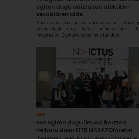
egiten dugu aniztasun afektibo-
sexualaren alde
Aniztasuna, errespetua, normalizazioa… Kontze
desberdinak dira, baina helburu bera du
integrazioa. Euskaltelen barneratua dugu...
EGE
Bat egiten dugu iktusa ikertzea
helburu duen EITB MARATOIArekin
Ikerketaren bidez iktusari eraginkortasunez au