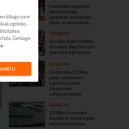
Euskadiko agenda:
kontzertuak,
en ditugu zure
jaialdiak, antzerkia,
jaiak, erakusketak…
tikak egiteko,
blizitatea
GOZATU
artuta. Gehiago
Hondarribiko 2026ko
ka
alardea: desfilea eta
jaietako egitaraua
GOZATU
NARTU
Getariako 2026ko
jaiak: jardueren
egitaraua eta
Elkanoren
Lehorreratzea
GOZATU
2026ko Kontxako
Bandera: ordutegiak
eta informazioa