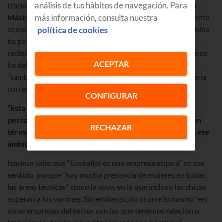
análisis de tus hábitos de navegación. Para
Izaskun compagina esta labor con la de
profesora de un
Máster en Ingeniería de Telecomunicaciones
, y nos cuenta
más información, consulta nuestra
cómo en este curso de especialización la presencia femenina
política de cookies
ha pasado del 50%, en el momento en que ella misma lo
recibió, hace pocos años, al 15% actual. Un descenso que se
ACEPTAR
ha debido en parte a una cuestión de “tendencia”, pero
“también a un tema cultural y de educación”, que se debería
corregir “en todos los ámbitos desde la infancia”.
CONFIGURAR
“Esta profesión no es de hombres o mujeres, sino de
personas a las que les gusta la Tecnología (Ingeniería, en
RECHAZAR
términos generales) y quieren vivir y desarrollarse en ese
ámbito”,
asegura.
Izaskun sabe que “Euskaltel es una empresa atípica” en ese
sentido, porque “hay mucha presencia de mujeres en todas
las áreas técnicas” como la suya, en la que incluso las chicas
superan a los varones. Sin embargo, no ocurre lo mismo “en
otras empresas del sector con las que tenemos relación o