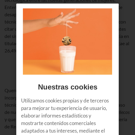
Entendemos que es importante contrarrestar el creciente
desapego que tienen los estudiantes por las carreras
técnicas, especialmente en el caso de las mujeres. Basta con
citar un ejemplo: a pesar de que el 54,3% de los estudiantes
del sistema universitario del estado es mujer, su presencia en
titulaciones técnicas como Ingeniería y Arquitectura decae al
26,4%.
Nuestras cookies
Queremos revertir esa tendencia y que el modelo de
incorporación de la mujer profesional a departamentos
Utilizamos cookies propias y de terceros
técnicos, como ocurre en Euskaltel, se generalice. Es el caso
para mejorar tu experiencia de usuario,
de nuestra compañera
Izaskun Pellejero
, que estudió
Telecos
elaborar informes estadísticos y
y que actualmente trabaja en el departamento de Ingeniería
mostrarte contenidos comerciales
de Red y Servicios.
adaptados a tus intereses, mediante el