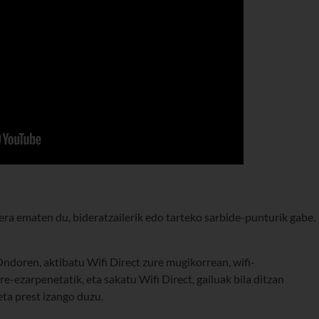
ra ematen du, bideratzailerik edo tarteko sarbide-punturik gabe.
doren, aktibatu Wifi Direct zure mugikorrean, wifi-
re-ezarpenetatik, eta sakatu Wifi Direct, gailuak bila ditzan
ta prest izango duzu.