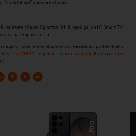
u, “SmartShare” aukeraren bidez.
L kablearen bidez. Egiaztatu MHL egokigailua LG Smart TV
korra bateragarria dela.
u mugikorraren eta telebistaren artean edukia partekatzeko.
bista eta LG k51s mugikorra barne hartzen dituen paketea
n!