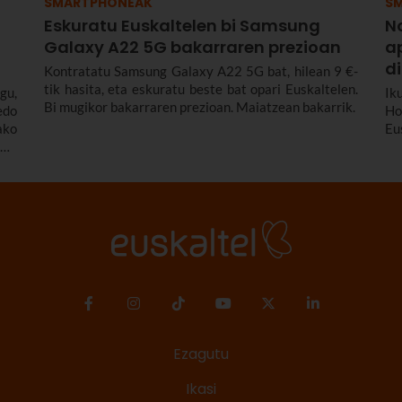
SMARTPHONEAK
S
Eskuratu Euskaltelen bi Samsung
N
Galaxy A22 5G bakarraren prezioan
a
d
Kontratatu Samsung Galaxy A22 5G bat, hilean 9 €-
tik hasita, eta eskuratu beste bat opari Euskaltelen.
gu,
Ik
Bi mugikor bakarraren prezioan. Maiatzean bakarrik.
edo
Ho
ako
Eu
asi
Ezagutu
Ikasi