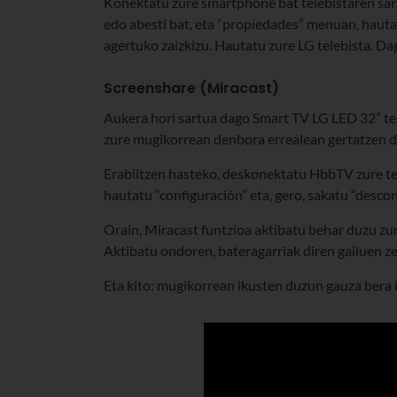
Konektatu zure smartphone bat telebistaren sare
edo abesti bat, eta “propiedades” menuan, hauta
agertuko zaizkizu. Hautatu zure LG telebista. D
Screenshare (Miracast)
Aukera hori sartua dago Smart TV LG LED 32” te
zure mugikorrean denbora errealean gertatzen de
Erabiltzen hasteko, deskonektatu HbbTV zure tel
hautatu “configuración” eta, gero, sakatu “desc
Orain, Miracast funtzioa aktibatu behar duzu zur
Aktibatu ondoren, bateragarriak diren gailuen ze
Eta kito: mugikorrean ikusten duzun gauza bera i