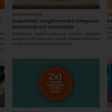
SMARTPHONEAK
S
k
Euskaltelen mugikorrerako asegurua:
Es
estaldurak eta abantailak
Da
et
eta
Euskaltelen mugikor-aseguruak pantaila hautsien,
24
te.
matxuren edo lapurreten aurkako babesa eskaintzen
oso
du, eta ez du irauteko konpromisorik.
ugu
ota
dun