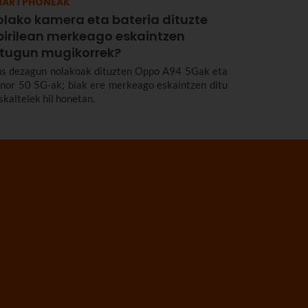
MARTPHONEAK
olako kamera eta bateria dituzte
pirilean merkeago eskaintzen
itugun mugikorrek?
us dezagun nolakoak dituzten Oppo A94 5Gak eta
nor 50 5G-ak; biak ere merkeago eskaintzen ditu
skaltelek hil honetan.