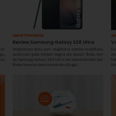
SMARTPHONEAK
S
Review Samsung Galaxy S26 Ultra
V
or.
Imajinatzen duzu zure mugikorra edonon erabiltzea,
Eu
gu,
axola izan gabe norbait begira ote duzun? Bada, hori
mu
kus
da Samsung Galaxy S26 Ultra-ren abantailetako bat.
ho
Bideo honetan dena kontatuko dizugu!
Ho
eg
ha
es
Et
az
on