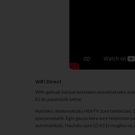
WiFi Direct
Wifi-gailuak batzuk besteekin konektatzeko auke
Ez du pasahitzik behar.
Hasteko, deskonektatu HbbTV zure telebistan. On
ezarpenetatik. Egin gauza bera zure telebistan sa
automatikoki. Hautatu zure LG k51s mugikorra, e