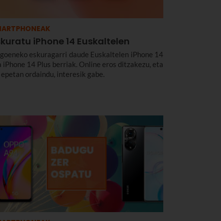
MARTPHONEAK
kuratu iPhone 14 Euskaltelen
goeneko eskuragarri daude Euskaltelen iPhone 14
a iPhone 14 Plus berriak. Online eros ditzakezu, eta
 epetan ordaindu, interesik gabe.