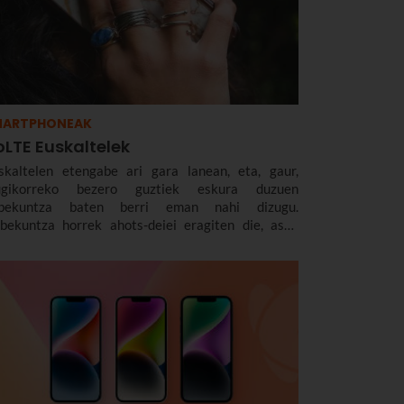
MARTPHONEAK
oLTE Euskaltelek
skaltelen etengabe ari gara lanean, eta, gaur,
gikorreko bezero guztiek eskura duzuen
bekuntza baten berri eman nahi dizugu.
bekuntza horrek ahots-deiei eragiten die, asko
iten baitira, eta hemendik aurrera kalitate
ndiagoa izango dute.nnEta hori guztia VoLTEri
ker. Zenbait aste daramatzagu teknologia horrekin.
a, orain, milaka dei arazorik gabe egin ondoren,
aldu nahi dizugu zer den eta zergatik den
uragarria zuretzat.