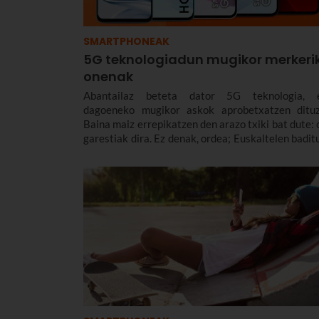
SMARTPHONEAK
5G teknologiadun mugikor merkeri
onenak
Abantailaz beteta dator 5G teknologia, 
dagoeneko mugikor askok aprobetxatzen dituz
Baina maiz errepikatzen den arazo txiki bat dute: 
garestiak dira. Ez denak, ordea; Euskaltelen badit
5G teknologiadun smartphone batzuk patrika-m
guztietarako egokiak. Hona hemen 5G teknologia
telefono mugikor merke sorta bat, guk prestatua.