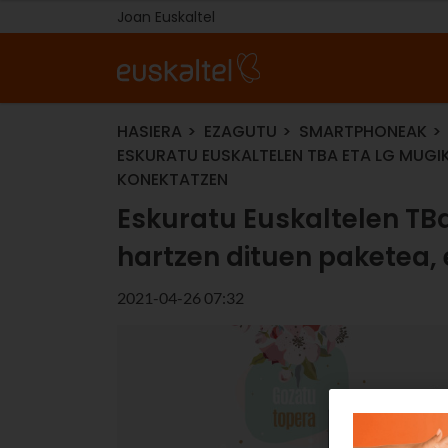
Joan Euskaltel
HASIERA
EZAGUTU
SMARTPHONEAK
ESKURATU EUSKALTELEN TBA ETA LG MUGIK
KONEKTATZEN
Eskuratu Euskaltelen TB
hartzen dituen paketea, 
2021-04-26 07:32