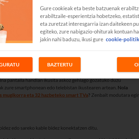
Gure cookieak eta beste batzuenak erabiltz
erabiltzaile-esperientzia hobetzeko, estatis
eta zuretzat interesgarria izan daitekeen pu
egiteko, zure nabigazio-ohiturak kontuan h
jakin nahi baduzu, ikusi gure
cookie-politi
duko dizugu, are gehiago goza dezazun etxean aisialdiaz.
GURATU
BAZTERTU
O
51s mugikor bat
, eta nola konekta ditzakezun erakutsiko dizugu ?.
aina pantaila handian ikusita askoz gehiago gozatuko duzu
iak zure smartphonean edo telebistan ikustearen artean.
Nola
s mugikorra eta 32 hazbeteko smart TVa
?
Zenbait modutara egi
i bidez edo sareko kable bidez konektatzen ditu.