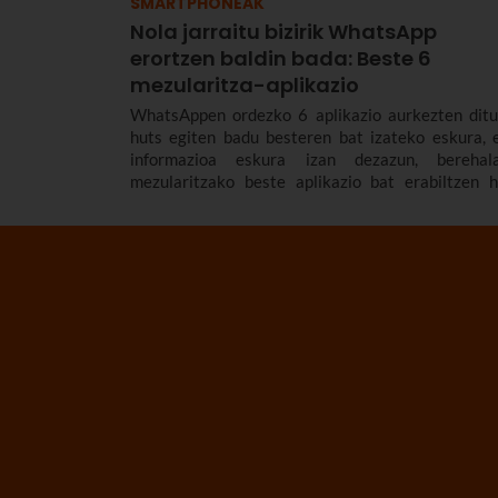
SMARTPHONEAK
Nola jarraitu bizirik WhatsApp
erortzen baldin bada: Beste 6
mezularitza-aplikazio
WhatsAppen ordezko 6 aplikazio aurkezten ditu
huts egiten badu besteren bat izateko eskura, 
informazioa eskura izan dezazun, berehal
mezularitzako beste aplikazio bat erabiltzen h
nahi baduzu.