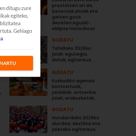
prestatzen ari da,
en ditugu zure
bezeroek ahalik eta
tikak egiteko,
gehien goza
dezaten eguzki-
blizitatea
eklipse historikoaz
artuta. Gehiago
ka
GOZATU
Tafallako 2026ko
jaiak: egutegia,
datak, egitaraua...
NARTU
GOZATU
Euskadiko agenda:
kontzertuak,
jaialdiak, antzerkia,
n
jaiak, erakusketak…
GOZATU
Hondarribiko 2026ko
alardea: desfilea eta
jaietako egitaraua