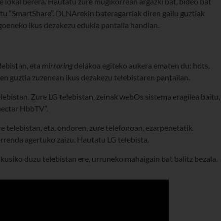
 lokal berera. Hautatu zure mugikorrean argazki bat, bideo bat
tu “SmartShare”. DLNArekin bateragarriak diren gailu guztiak
agoeneko ikus dezakezu edukia pantaila handian.
lebistan, eta
mirroring
delakoa egiteko aukera ematen du: hots,
n guztia zuzenean ikus dezakezu telebistaren pantailan.
ebistan. Zure LG telebistan, zeinak webOs sistema eragilea baitu,
onectar HbbTV”.
e telebistan, eta, ondoren, zure telefonoan, ezarpenetatik.
rrenda agertuko zaizu. Hautatu LG telebista.
kusiko duzu telebistan ere, urruneko mahaigain bat balitz bezala.