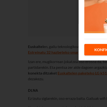
Euskaltel
en, gailu teknologikoak berritzen lagun
KONFI
Estreinatu 32 hazbeteko smart TV bat eta LG k
Izan ere, mugikorrean jokatzea oso erosoa da, b
partidarekin. Eta pentsa zer alde dagoen argazk
konekta ditzaket
Euskaltelen paketeko LG k51
dezakezu.
DLNA
Ez izutu siglarekin, oso erraza baita. Gailuak wif