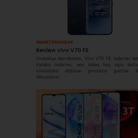
SMARTPHONEAK
Review vivo V70 FE
Orekatua den-denean, Vivo V70 FE indarrez dat
Halako indarrez, non bideo hau egin baitu
eskaintzen dizkizun prestazio guztiak i
ditzazun.nn