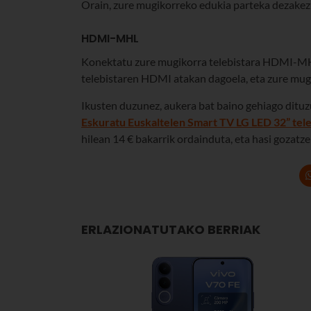
Orain, zure mugikorreko edukia parteka dezakez
HDMI-MHL
Konektatu zure mugikorra telebistara HDMI-MH
telebistaren HDMI atakan dagoela, eta zure mugi
Ikusten duzunez, aukera bat baino gehiago dituz
Eskuratu Euskaltelen Smart TV LG LED 32” tele
hilean 14 € bakarrik ordainduta, eta hasi gozatze
ERLAZIONATUTAKO BERRIAK