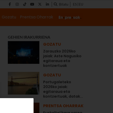
Bilatu
ES
EU
Gozatu
Prentsa Oharrak
GEHIEN IRAKURRIENA
GOZATU
Zarauzko 2026ko
jaiak: Aste Nagusiko
egitaraua eta
kontzertuak
GOZATU
Portugaleteko
2026ko jaiak:
egitaraua eta
kontzertuak, datak...
PRENTSA OHARRAK
Euskaltel bere sarea