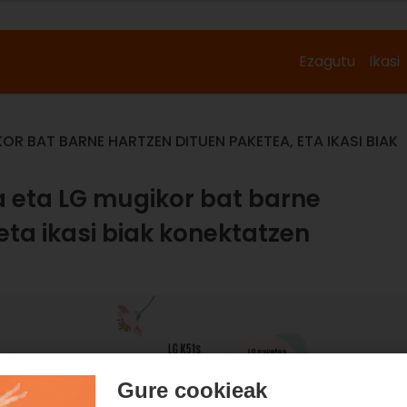
Ezagutu
Ikasi
OR BAT BARNE HARTZEN DITUEN PAKETEA, ETA IKASI BIAK
a eta LG mugikor bat barne
eta ikasi biak konektatzen
Gure cookieak