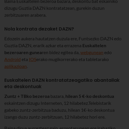
Baina Euskaltelen bezeroa bazara, deskontu bat eskainiko
dizugu Guztia DAZN kontratatzean, gurekin duzun
zerbitzuaren arabera.
Nola kontrata dezaket DAZN?
Edozein aukera hautatzen duzula ere, Funtsezko DAZN edo
Guztia DAZN, erarik azkar eta errazena
Euskaltelen
bezeroaren gunea
ren bidez egitea da,
webgunean
edo
Android
eta
IOS
erako mugikorrerako eta tabletarako
aplikazioan
.
Euskaltelen DAZN kontratatzeagatiko abantailak
eta deskontuak
Zuntz + TBko bezeroa
bazara,
hilean 5 €-ko deskontua
eskaintzen dizugu Interneten, 12 hilabetez.Telebistarik
gabeko zuntz-zerbitzua baduzu, hilean 1€-ko deskontua
izango duzu zuntz-zerbitzuan, 12 hilabetez hori ere.
Baina dirua aurrezteaz gain, erosotasunean ere irabaziko