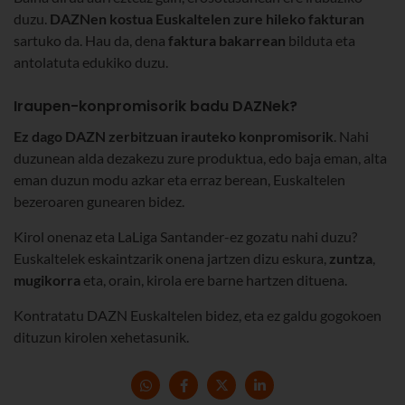
duzu.
DAZNen kostua Euskaltelen zure hileko fakturan
sartuko da. Hau da, dena
faktura bakarrean
bilduta eta
antolatuta edukiko duzu.
Iraupen-konpromisorik badu DAZNek?
Ez dago DAZN zerbitzuan irauteko konpromisorik
. Nahi
duzunean alda dezakezu zure produktua, edo baja eman, alta
eman duzun modu azkar eta erraz berean, Euskaltelen
bezeroaren gunearen bidez.
Kirol onenaz eta LaLiga Santander-ez gozatu nahi duzu?
Euskaltelek eskaintzarik onena jartzen dizu eskura,
zuntza
,
mugikorra
eta, orain, kirola ere barne hartzen dituena.
Kontratatu DAZN Euskaltelen bidez, eta ez galdu gogokoen
dituzun kirolen xehetasunik.