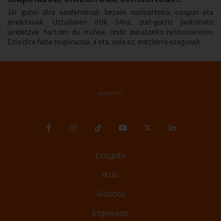
Jai gutxi dira sanferminak bezain nazioarteko, ezagun eta
jendetsuak. Uztailaren 6tik 14ra, zuri-gorriz jantzitako
jendetzak hartzen du Iruñea, ondo pasatzeko helburuarekin.
Ezin dira falta txupinazoa, a eta, nola ez, entzierro ezagunak.
Ezagutu
Ikasi
Gozatu
Enpresak