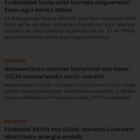
Euskaltelek badu eSIM txartela dagoeneko!
Esan agur betiko SIMari
Ez duzu gehiago itxaron beharrik: zure linea mugikorra eSIM
bidez aktiba dezakezu dagoeneko Euskaltelen; gure bezeroak
itxaroten ari ziren nobedade handietako bat da. 17 Air iPhone
berriarekin batera, eSIMa ekarri dugu Euskaltelera.
EZAGUTU
Ikasleentzako Internet Nafarroan eta eaen:
25/26 Ikasturterako zuntz-eskaint
Ikasleentzako Internet. Euskadin eta Nafarroan etxetik kanpo
ikasten duen jendearentzat pentsatutako eskaintza. 1 Gb-eko
zuntz simetrikoko tarifa eskaintzen dugu, 29 €/hil ordainduta.
EZAGUTU
Euskaltel ARGIA eta GASA: aurreztu Euskadin
ekoitzitako energia erabiliz