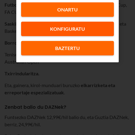
Futboli
k onena:Errege Kopa, Premier League, Carabao Cup,
ONARTU
FA CUP eta Libertadores Kopa.
Saskibaloiko txapelketa
ezagunenak:Euroliga, Eurocup eta
KONFIGURATU
Basketball Champions League.
Borroka-kirolak:
UFC eta boxeorik onena.
BAZTERTU
Teniseko
Grand Slam
-ak: Roland Garros, US Open eta
Australian Open
Txirrindularitza.
Eta, gainera, kirol-munduari buruzko
elkarrizketa eta
erreportaje espezializatuak
.
Zenbat balio du DAZNek?
Funtsezko DAZNek 12,99€/hil balio du, eta Guztia DAZNek,
berriz, 24,99€/hil.