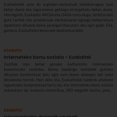
Euskaltelek uste du argindar-merkatuak lehiakorragoa izan
behar duela eta ingurumena gehiago errespetatu behar duela.
Horregatik, Euskaltel ARGIA eta GASA sortu dugu, zerbitzu bat
gure tarifak eta produktuak merkatuaren egungo beharretara
egokitzen dituena baina jasangarritasunari uko egin gabe. Eta,
gainera, Euskaltelen bezeroek deskontua dute
EZAGUTU
Interneteko bonu soziala - Euskaltel
Guztiok izan behar genuke kalitatezko Interneteko
konexiorako sarbidea. Baina badakigu baliabide gutxien
dituzten familientzat beti egin ezin duten ahalegin bat eska
dezakeela horrek. Hori dela eta, Euskaltelek talderik ahulenei
laguntzeko konpromisoa hartu du, eta Interneteko bonu soziala
eskaintzen du: konexio simetrikoa, 300 megatik hasita, prezio
murriztuan eta denbora-eperik gabe.
EZAGUTU
Haurrentzako dronerik onenak