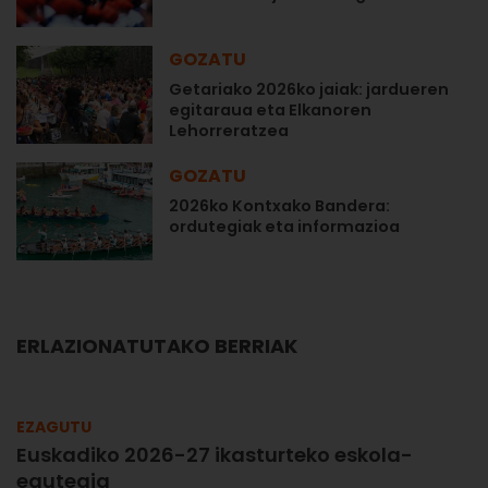
GOZATU
Getariako 2026ko jaiak: jardueren
egitaraua eta Elkanoren
Lehorreratzea
GOZATU
2026ko Kontxako Bandera:
ordutegiak eta informazioa
ERLAZIONATUTAKO BERRIAK
EZAGUTU
Euskadiko 2026-27 ikasturteko eskola-
egutegia