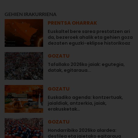
GEHIEN IRAKURRIENA
PRENTSA OHARRAK
Euskaltel bere sarea prestatzen ari
da, bezeroek ahalik eta gehien goza
dezaten eguzki-eklipse historikoaz
GOZATU
Tafallako 2026ko jaiak: egutegia,
datak, egitaraua...
GOZATU
Euskadiko agenda: kontzertuak,
jaialdiak, antzerkia, jaiak,
erakusketak…
GOZATU
Hondarribiko 2026ko alardea:
desfilea eta jaietako egitaraua