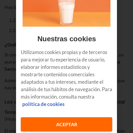
Hay dos opciones de contratación:
DAZN Esencial
DAZN Total
Nuestras cookies
¿Qué incluye DAZN Total?
Utilizamos cookies propias y de terceros
Si contratas DAZN Total, podrás disfrutar de más fútbol, ya
para mejorar tu experiencia de usuario,
que podrás ver también
5 partidos por
jornada
de LaLiga
elaborar informes estadísticos y
Santander
, durante 35 jornadas.
mostrarte contenidos comerciales
Además, en DAZN Total tienes todas las competiciones que
adaptados a tus intereses, mediante el
hay en DAZN Esencial.
análisis de tus hábitos de navegación. Para
más información, consulta nuestra
Los deportes que se pueden ver en DAZN Esencial
política de cookies
Temporadas completas de Fórmula1® y Motociclismo
(MotoGP y World SBK).
ACEPTAR
El mejor
fútbol:
Copa del Rey, la Premier League, la Carabao