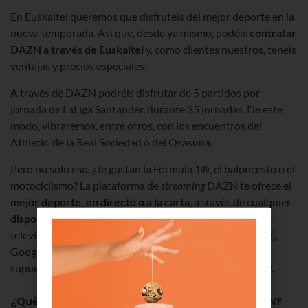
En Euskaltel queremos que disfrutéis del mejor deporte en la
nueva temporada. Así que, desde ya mismo, podéis
contratar
DAZN a través de Euskaltel
y, como clientes nuestros, tenéis
ventajas y precios especiales.
A través de DAZN podréis disfrutar de 5 partidos por
jornada de LaLiga Santander, durante 35 jornadas. De este
modo, vibraremos, entre otros, con los encuentros del
Athletic, de la Real Sociedad o del Osasuna.
Pero no solo eso. ¿Te gustan la Fórmula 1®, el baloncesto o el
motociclismo? La plataforma de
streaming
DAZN te ofrece el
mejor deporte, en directo o a la carta
, a través de cualquier
dispositivo con conexión a internet:
móviles, tabletas,
televisores inteligentes, videoconsolas (PS4 y Xbox One),
Google Chromecast, Apple TV, Amazon Fire TV y, por
supuesto,
a través de nuestro dDco 4K
con Android TV.
¿Qué opciones de contratación tengo de DAZN?