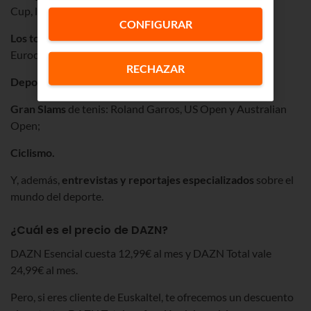
Cup, la FA CUP y la Copa Libertadores.
CONFIGURAR
Los torneos de baloncesto
más reconocidos
:
Euroliga,
Eurocup y Basketball Champions League.
RECHAZAR
Deportes de lucha:
UFC y el mejor boxeo.
Gran Slams
de tenis: Roland Garros, US Open y Australian
Open;
Ciclismo.
Y, además,
entrevistas y reportajes especializados
sobre el
mundo del deporte.
¿Cuál es el precio de DAZN?
DAZN Esencial cuesta 12,99€ al mes y DAZN Total vale
24,99€ al mes.
Pero, si eres cliente de Euskaltel, te ofrecemos un descuento