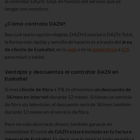
al contratar DAZN Total, en función del servicio que ya
tengas con nosotros.
¿Cómo contrato DAZN?
Sea cual sea tu opción elegida, DAZN Esencial o DAZN Total,
la forma más rápida y sencilla de hacerlo es a través del
área
de cliente de Euskaltel
, en la
web
o en la
app
Android
e
iOS
para móvil y tablet.
Ventajas y descuentos al contratar DAZN en
Euskaltel
Si eres
cliente de fibra + TV,
te ofrecemos
un descuento de
-5€/mes en internet
durante 12 meses
.
Si tienes un servicio
de fibra sin televisión, el descuento será de 1€/mes también
durante 12 meses en el servicio de fibra.
Pero no solo ahorrarás dinero, también ganarás en
comodidad. El coste
de DAZN estará incluido en tu factura
mensual de Euskaltel
. Es decir, que lo tendrás todo reunido y