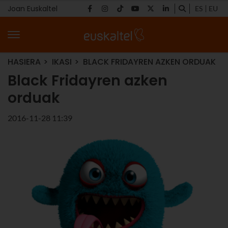
Joan Euskaltel
ES
EU
HASIERA
IKASI
BLACK FRIDAYREN AZKEN ORDUAK
Black Fridayren azken
orduak
2016-11-28 11:39