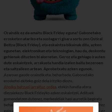
Oraindik ez da amaitu Black Friday eguna! Gabonetako
erosketen atariko eta sustagarri gisara sortu zen Ostiral
Beltza (Black Friday), eta eskaintza bikainak ditu, azken
egunetan, elektronikan eta teknologian, hau da, deskontu
gehienak dituzten bi alorretan. Geroz eta gehiago irauten
dute eskaintzek, arrakasta handia izaten baitu bezeroen
eta saltzaileen artean. Aprobetxatu azken egunok.
Azaroan gaude oraindik eta, beharbada, Gabonetako
erosketei ekiteko goiz dela iritziko diozu.
Aholku batzuei jarraituz, ordea,
etekin handia atera
diezaiekezu Black Fridayko azken eskaintzei. Adituek
gomendatzen dutenez, merkealdiak hasi aurretik begiratu
behar dira prezioak, benetan aurrezten den jakiteko; horrez
gain, elkarrekin konparatu behar dira denden eskaintzak; ez