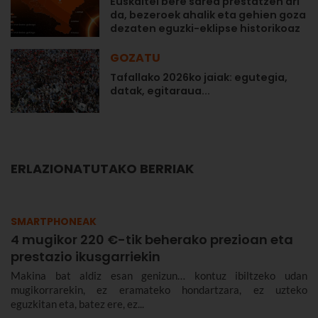
Euskaltel bere sarea prestatzen ari
da, bezeroek ahalik eta gehien goza
dezaten eguzki-eklipse historikoaz
GOZATU
Tafallako 2026ko jaiak: egutegia,
datak, egitaraua...
ERLAZIONATUTAKO BERRIAK
SMARTPHONEAK
4 mugikor 220 €-tik beherako prezioan eta
prestazio ikusgarriekin
Makina bat aldiz esan genizun… kontuz ibiltzeko udan
mugikorrarekin, ez eramateko hondartzara, ez uzteko
eguzkitan eta, batez ere, ez...