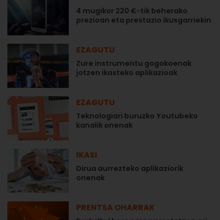
4 mugikor 220 €-tik beherako
prezioan eta prestazio ikusgarriekin
EZAGUTU
Zure instrumentu gogokoenak
jotzen ikasteko aplikazioak
EZAGUTU
Teknologiari buruzko Youtubeko
kanalik onenak
IKASI
Dirua aurrezteko aplikaziorik
onenak
PRENTSA OHARRAK