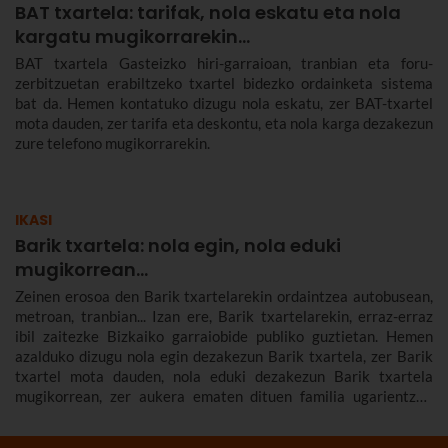
BAT txartela: tarifak, nola eskatu eta nola
kargatu mugikorrarekin...
BAT txartela Gasteizko hiri-garraioan, tranbian eta foru-
zerbitzuetan erabiltzeko txartel bidezko ordainketa sistema
bat da. Hemen kontatuko dizugu nola eskatu, zer BAT-txartel
mota dauden, zer tarifa eta deskontu, eta nola karga dezakezun
zure telefono mugikorrarekin.
IKASI
Barik txartela: nola egin, nola eduki
mugikorrean...
Zeinen erosoa den Barik txartelarekin ordaintzea autobusean,
metroan, tranbian... Izan ere, Barik txartelarekin, erraz-erraz
ibil zaitezke Bizkaiko garraiobide publiko guztietan. Hemen
azalduko dizugu nola egin dezakezun Barik txartela, zer Barik
txartel mota dauden, nola eduki dezakezun Barik txartela
mugikorrean, zer aukera ematen dituen familia ugarientzat,
zenbat balio duen, zer tarifa dauden eta askoz gehiago.