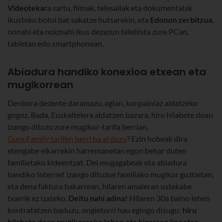
Videoteka
ra sartu, filmak, telesailak eta dokumentalak
ikusteko botoi bat sakatze hutsarekin, eta
Edonon zerbitzua,
nonahi eta noiznahi ikus dezazun telebista zure PCan,
tabletan edo smartphonean.
Abiadura handiko konexioa etxean eta
mugikorrean
Denbora dezente daramazu, agian, konpainiaz aldatzeko
gogoz. Bada, Euskaltelera aldatzen bazara, hiru hilabete doan
izango dituzu zure mugikor-tarifa berrian.
Gure Family tarifen berri ba al duzu
? Ezin hobeak dira
etengabe elkarrekin harremanetan egon behar duten
familietako kideentzat. Dei mugagabeak eta abiadura
handiko Internet izango dituzue familiako mugikor guztietan,
eta dena faktura bakarrean, hilaren amaieran ustekabe
txarrik ez izateko.
Deitu nahi adina!
Hilaren 30a baino lehen
kontratatzen baduzu, ongietorri hau egingo dizugu:
hiru
hilabete doan mugikorreko lehen eta bigarren lineetan
.