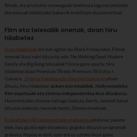
filmak, eta produktu xumeagoak telefonoa lagunei deitzeko
eta mezuak bidaltzeko bakarrik erabiltzen duzuenontzat.
Film eta telesailik onenak, doan hiru
hilabetez
Gure telebistak
ere bat egiten du Black Fridayrekin. Filmik
onenak ikusi nahi dituzula, edo
The Walking Dead
,
Modern
Family
eta
Big Bang
telesailak? Hona gure oparia: hiru
hilabetez doan Premium TB edo Premium TB Estra +.
Gainera,
Zinema Paketea edo Haurrentzakoa ere
doan
dituzu, hiru hilabetez:
azken estreinaldiak,
Hollywoodeko
film ospetsuak eta zinema independentea ikus ditzakezu
.
Haurrentzako zinema nahiago baduzu, berriz, zenbait kanal
dituzue aukeran; besteak beste, Disney etxekoak.
Euskaltelen HD deskodetzaile grabagailua
dutenez pakete
biek, hau guztia egin dezakezu: gogoko dituzun programak
grabatu; Replay erabili, ezer ere ez uzteko ikusi gabe;