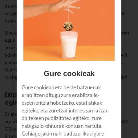
da erosketarik egin behar bat-bateko bulkada baten
eraginpean, eta aurrekontu bat prestatu behar da erosten
hasi aurretik.
Duela gutxira arte,
Estatu Batuetan bakarrik ospatzen zen
egun hori,
Esker Emate Egunaren ostean, eta, orain,
arrakasta handia du Euskadin ere Eta euskaldunoi
txikikeriatan ibiltzea gustatzen ez zaigunez,
Black Fridayri
pixka bat gehiago iraunaraztea erabaki du Euskaltelek
.
Nahi al duzu gurekin aurreztu? Egin begiratu bat gure
Gure cookieak
sustapen guztiei. Hilaren 30era arteko epea duzu oraindik!
Gure cookieak eta beste batzuenak
Ekipamendurik onena, klik bakarra
erabiltzen ditugu zure erabiltzaile-
eginda
esperientzia hobetzeko, estatistikak
egiteko, eta zuretzat interesgarria izan
Ez al dakizu non sartu oporretako hainbeste bideo eta
daitekeen publizitatea egiteko, zure
argazki? Abiadura handiko USB bidez konektatzen den 500
nabigazio-ohiturak kontuan hartuta.
GBko gure disko gogorrari esker, ondo gordeta edukiko
Gehiago jakin nahi baduzu, ikusi gure
dituzu. Musika eta filmak gorde ditzakezu hor, bai eta