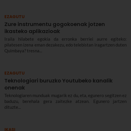
EZAGUTU
Zure instrumentu gogokoenak jotzen
ikasteko aplikazioak
Iraila hilabete egokia da erronka berriei aurre egiteko:
pilatesen izena eman dezakezu, edo telebistan iragartzen duten
Quimbaya? tresna...
EZAGUTU
Teknologiari buruzko Youtubeko kanalik
onenak
Teknologiaren munduak mugarik ez du, eta, egunero segitzen ez
baduzu, berehala gera zaitezke atzean. Egunero jartzen
dituzte...
IKASI