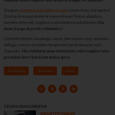
Eta gure
zuntzera aldatzekoa bazara
, hauxe duzu une egokia!
Zuntza da konponbiderik onena etxean finkoa, abiadura
handiko Internet, mugikorra eta telebista edukitzeko.
Eta
doan izango duzu hiru hilabetez
!
Lehendik bezero bazaitugu, berriz, beti bezain ongi zainduko
zaitugu, merezi duzulako eta gurekin jarrai dezazun nahi
dugulako.
Hiru hilabete doan telebistako edo mugikorreko
produktu berri bat kontratatuz gero
.
Tecnología
Televisión
móvil
GEHIEN IRAKURRIENA
SMARTPHONEAK