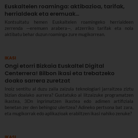
Euskaltelen roaminga: aktibazioa, tarifak,
herrialdeak eta eremuak…
Kontsultatu hemen Euskaltelen roamingeko herrialdeen
zerrenda —eremuen arabera—, atzerriko tarifak eta nola
aktibatu behar duzun roaminga zure mugikorrean.
IKASI
Ongi etorri Bizkaia Euskaltel Digital
Centerrera! Bilbon ikasi eta trebatzeko
doako sarrera zuretzat
Inoiz sentitu al duzu zaila zaizula teknologiari jarraitzea ziztu
bizian doalako aurrera? Gustatuko al litzaizuke programatzen
ikastea, 3Dn inprimatzen ikastea edo adimen artifiziala
benetan zer den behingoz ulertzea? Adineko pertsona bat zara,
eta mugikorrak edo aplikazioak erabiltzen ikasi nahiko zenuke?
IKASI