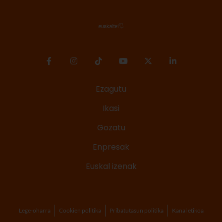
Ezagutu
Ikasi
Gozatu
Enpresak
Euskal izenak
Lege-oharra
Cookien politika
Pribatutasun politika
Kanal etikoa