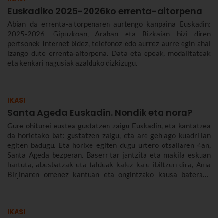
Euskadiko 2025-2026ko errenta-aitorpena
Abian da errenta-aitorpenaren aurtengo kanpaina Euskadin:
2025-2026. Gipuzkoan, Araban eta Bizkaian bizi diren
pertsonek Internet bidez, telefonoz edo aurrez aurre egin ahal
izango dute errenta-aitorpena. Data eta epeak, modalitateak
eta kenkari nagusiak azalduko dizkizugu.
IKASI
Santa Ageda Euskadin. Nondik eta nora?
Gure ohiturei eustea gustatzen zaigu Euskadin, eta kantatzea
da horietako bat: gustatzen zaigu, eta are gehiago kuadrillan
egiten badugu. Eta horixe egiten dugu urtero otsailaren 4an,
Santa Ageda bezperan. Baserritar jantzita eta makila eskuan
hartuta, abesbatzak eta taldeak kalez kale ibiltzen dira, Ama
Birjinaren omenez kantuan eta ongintzako kausa baterako
dirua biltzen. Santa Agedaren historia kontatuko dizugu hemen,
nola ospatzen den Bilbon eta Euskadiko beste herri batzuetan,
ez dezazun Santa Ageda bezperan huts egin.
IKASI