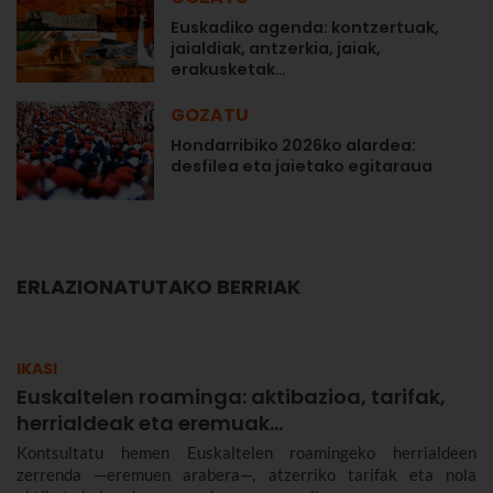
Euskadiko agenda: kontzertuak,
jaialdiak, antzerkia, jaiak,
erakusketak…
GOZATU
Hondarribiko 2026ko alardea:
desfilea eta jaietako egitaraua
ERLAZIONATUTAKO BERRIAK
IKASI
Euskaltelen roaminga: aktibazioa, tarifak,
herrialdeak eta eremuak…
Kontsultatu hemen Euskaltelen roamingeko herrialdeen
zerrenda —eremuen arabera—, atzerriko tarifak eta nola