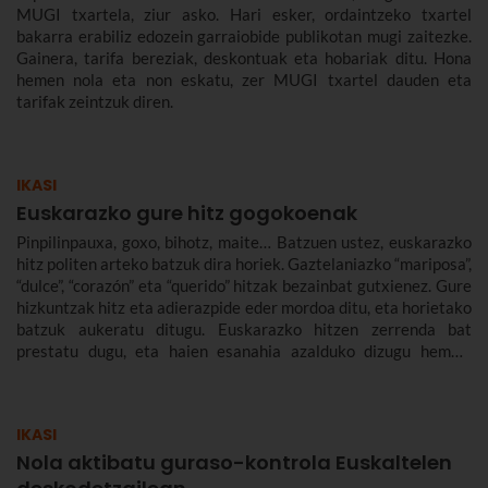
MUGI txartela, ziur asko. Hari esker, ordaintzeko txartel
bakarra erabiliz edozein garraiobide publikotan mugi zaitezke.
Gainera, tarifa bereziak, deskontuak eta hobariak ditu. Hona
hemen nola eta non eskatu, zer MUGI txartel dauden eta
tarifak zeintzuk diren.
IKASI
Euskarazko gure hitz gogokoenak
Pinpilinpauxa, goxo, bihotz, maite… Batzuen ustez, euskarazko
hitz politen arteko batzuk dira horiek. Gaztelaniazko “mariposa”,
“dulce”, “corazón” eta “querido” hitzak bezainbat gutxienez. Gure
hizkuntzak hitz eta adierazpide eder mordoa ditu, eta horietako
batzuk aukeratu ditugu. Euskarazko hitzen zerrenda bat
prestatu dugu, eta haien esanahia azalduko dizugu hemen.
Euskarazko hitz politak, maitekorrak, bitxiak, oinarrizkoak…
ere bildu ditugu, euskarazko hiztegia zabaltzen lagundu
diezazuten.
IKASI
Nola aktibatu guraso-kontrola Euskaltelen