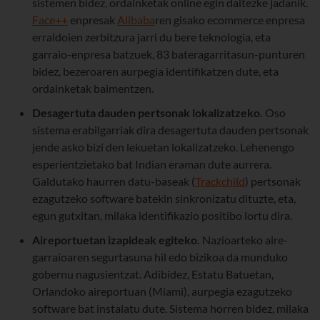
sistemen bidez, ordainketak online egin daitezke jadanik.
Face++
enpresak
Alibaba
ren gisako ecommerce enpresa
erraldoien zerbitzura jarri du bere teknologia, eta
garraio-enpresa batzuek, 83 bateragarritasun-punturen
bidez, bezeroaren aurpegia identifikatzen dute, eta
ordainketak baimentzen.
Desagertuta dauden pertsonak lokalizatzeko.
Oso
sistema erabilgarriak dira desagertuta dauden pertsonak
jende asko bizi den lekuetan lokalizatzeko. Lehenengo
esperientzietako bat Indian eraman dute aurrera.
Galdutako haurren datu-baseak (
Trackchild
) pertsonak
ezagutzeko software batekin sinkronizatu dituzte, eta,
egun gutxitan, milaka identifikazio positibo lortu dira.
Aireportuetan izapideak egiteko.
Nazioarteko aire-
garraioaren segurtasuna hil edo bizikoa da munduko
gobernu nagusientzat. Adibidez, Estatu Batuetan,
Orlandoko aireportuan (Miami), aurpegia ezagutzeko
software bat instalatu dute. Sistema horren bidez, milaka