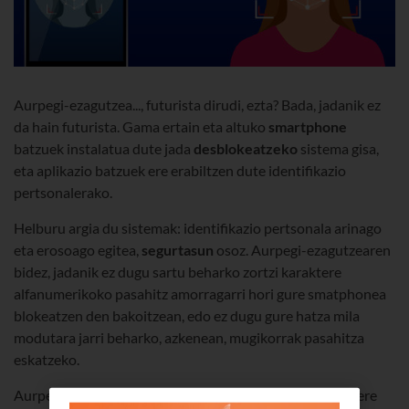
Aurpegi-ezagutzea..., futurista dirudi, ezta? Bada, jadanik ez
da hain futurista. Gama ertain eta altuko
smartphone
batzuek instalatua dute jada
desblokeatzeko
sistema gisa,
eta aplikazio batzuek ere erabiltzen dute identifikazio
pertsonalerako.
Helburu argia du sistemak: identifikazio pertsonala arinago
eta erosoago egitea,
segurtasun
osoz. Aurpegi-ezagutzearen
bidez, jadanik ez dugu sartu beharko zortzi karaktere
alfanumerikoko pasahitz amorragarri hori gure smatphonea
blokeatzen den bakoitzean, edo ez dugu gure hatza mila
modutara jarri beharko, azkenean, mugikorrak pasahitza
eskatzeko.
Aurpegi-ezagutzearen sistema, ordea, hori baino askoz ere