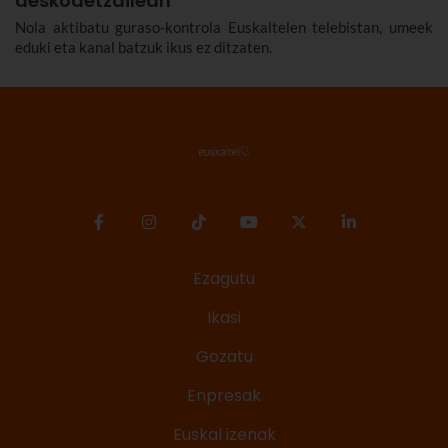
deskodetzailean
Nola aktibatu guraso-kontrola Euskaltelen telebistan, umeek
eduki eta kanal batzuk ikus ez ditzaten.
Ezagutu
Ikasi
Gozatu
Enpresak
Euskal izenak