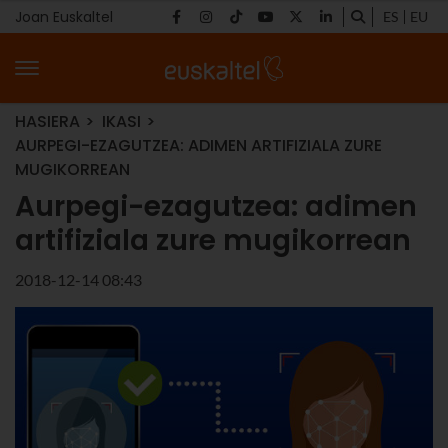
Joan Euskaltel
ES
EU
HASIERA
IKASI
AURPEGI-EZAGUTZEA: ADIMEN ARTIFIZIALA ZURE
MUGIKORREAN
Aurpegi-ezagutzea: adimen
artifiziala zure mugikorrean
2018-12-14 08:43