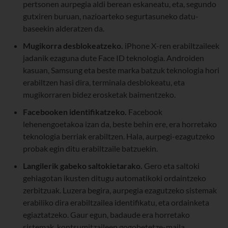
pertsonen aurpegia aldi berean eskaneatu, eta, segundo
gutxiren buruan, nazioarteko segurtasuneko datu-
baseekin alderatzen da.
Mugikorra desblokeatzeko.
iPhone X-ren erabiltzaileek
jadanik ezaguna dute Face ID teknologia. Androiden
kasuan, Samsung eta beste marka batzuk teknologia hori
erabiltzen hasi dira, terminala desblokeatu, eta
mugikorraren bidez erosketak baimentzeko.
Facebooken identifikatzeko.
Facebook
lehenengoetakoa izan da, beste behin ere, era horretako
teknologia berriak erabiltzen. Hala, aurpegi-ezagutzeko
probak egin ditu erabiltzaile batzuekin.
Langilerik gabeko saltokietarako.
Gero eta saltoki
gehiagotan ikusten ditugu automatikoki ordaintzeko
zerbitzuak. Luzera begira, aurpegia ezagutzeko sistemak
erabiliko dira erabiltzailea identifikatu, eta ordainketa
egiaztatzeko. Gaur egun, badaude era horretako
sistemak, kontsumitzaileen gogobetetze-maila