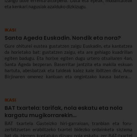
izango dute errenta-aitorpena. Data eta epeak, modalitateak
eta kenkari nagusiak azalduko dizkizugu.
IKASI
Santa Ageda Euskadin. Nondik eta nora?
Gure ohiturei eustea gustatzen zaigu Euskadin, eta kantatzea
da horietako bat: gustatzen zaigu, eta are gehiago kuadrillan
egiten badugu. Eta horixe egiten dugu urtero otsailaren 4an,
Santa Ageda bezperan. Baserritar jantzita eta makila eskuan
hartuta, abesbatzak eta taldeak kalez kale ibiltzen dira, Ama
Birjinaren omenez kantuan eta ongintzako kausa baterako
dirua biltzen. Santa Agedaren historia kontatuko dizugu hemen,
nola ospatzen den Bilbon eta Euskadiko beste herri batzuetan,
ez dezazun Santa Ageda bezperan huts egin.
IKASI
BAT txartela: tarifak, nola eskatu eta nola
kargatu mugikorrarekin...
BAT txartela Gasteizko hiri-garraioan, tranbian eta foru-
zerbitzuetan erabiltzeko txartel bidezko ordainketa sistema
bat da. Hemen kontatuko dizugu nola eskatu, zer BAT-txartel