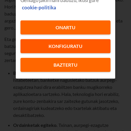
Hori horrela den egiaztatu nahi baduzu, baina bikirik ez
cookie-politika
baduzu, erregistra ezazu sisteman bizarrarekin zauden
argazki bat, eta, ondoren, probatu berriro bizarra moztu eta
ONARTU
gero...
Eta gero eta seguruagoa denez, smartphone eta tableta
KONFIGURATU
batzuen bitxikeria bat izatetik, banketxe batzuen
segurtasun-sistema izatera iritsi da. Jakin nahi duzu
zertarako erabil daitekeen?
BAZTERTU
Banketxeen aplikazioetara sartzeko.
Azken
hilabeteetan, banketxe nagusietako batzuk aurpegi-
ezagutzea hasi dira erabiltzen banku mugikorreko
aplikazioetara sartzeko. Hala, teknologia hori erabiliz,
zure kontu-zenbakira sar zaitezke gutunak jasotzeko,
ordainagiriak kudeatzeko edo txartelak aktibatu eta
desaktibatzeko.
Ordainketak egiteko.
Txinan, aurpegi-ezagutze