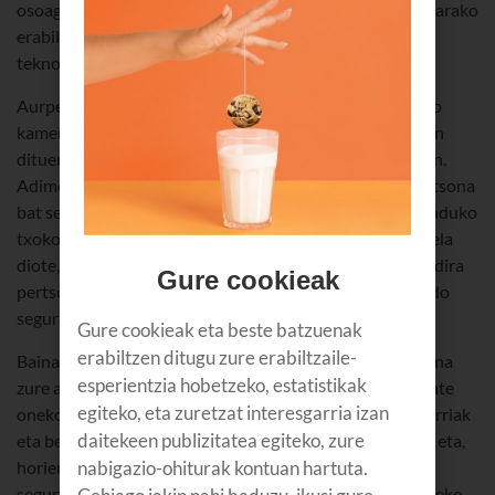
osoagoa da. Badakizu nola funtzionatzen duen? Eta zertarako
erabil daitekeen? Presta zaitez, luzaro iraungo duen
teknologia baita.
Aurpegi-ezagutzea
software
bat da, smartphone bateko
kameraren bidez pertsona baten
hazpegiak
konparatzen
dituena biltegiratutako irudi digitalen
datu-base
batekin.
Adimen artifiziala duen tresna bat da, makina batek pertsona
bat segurtasunez ezagutzeko aukera ematen baitu. Munduko
txokoren batean gure berdin-berdina den norbait dagoela
diote, baina, egiaz, hatz-markak eta hazpegiak bakarrak dira
Gure cookieak
pertsona bakoitzean, eta, beraz, pasahitzak baino metodo
seguruagoak dira pertsonak ezagutzeko.
Gure cookieak eta beste batzuenak
erabiltzen ditugu zure erabiltzaile-
Baina zer gertatzen da zure nortasuna ordeztu nahi duena
esperientzia hobetzeko, estatistikak
zure ahizpa bikia bada? Gaur egungo sistemak oso kalitate
egiteko, eta zuretzat interesgarria izan
onekoak dira; aurpegi-sakoneraren mapak, irudi infragorriak
daitekeen publizitatea egiteko, zure
eta beste segurtasun-mekanismo batzuk izaten dituzte, eta,
nabigazio-ohiturak kontuan hartuta.
horien bidez, zalantza txikiena izanez gero, softwareak
segurtasun-pasahitz bat eskatzen du nortasuna berresteko.
Gehiago jakin nahi baduzu, ikusi gure