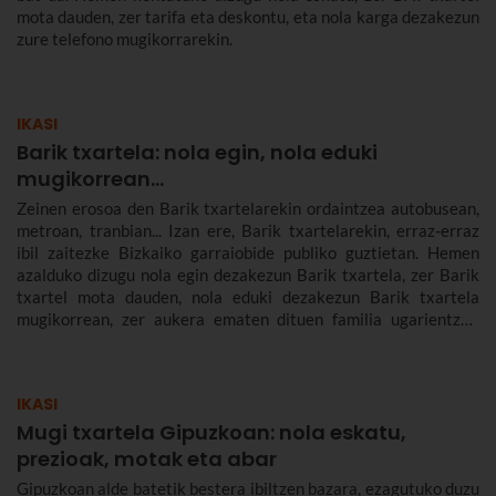
mota dauden, zer tarifa eta deskontu, eta nola karga dezakezun
zure telefono mugikorrarekin.
IKASI
Barik txartela: nola egin, nola eduki
mugikorrean...
Zeinen erosoa den Barik txartelarekin ordaintzea autobusean,
metroan, tranbian... Izan ere, Barik txartelarekin, erraz-erraz
ibil zaitezke Bizkaiko garraiobide publiko guztietan. Hemen
azalduko dizugu nola egin dezakezun Barik txartela, zer Barik
txartel mota dauden, nola eduki dezakezun Barik txartela
mugikorrean, zer aukera ematen dituen familia ugarientzat,
zenbat balio duen, zer tarifa dauden eta askoz gehiago.
IKASI
Mugi txartela Gipuzkoan: nola eskatu,
prezioak, motak eta abar
Gipuzkoan alde batetik bestera ibiltzen bazara, ezagutuko duzu