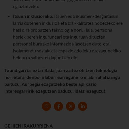
egiaztatzeko.
Itsuen inklusiorako.
Itsuen edo ikusmen-desgaitasun
larria dutenen inklusioa eta bizi-kalitatea hobetzeko ere
hasi dira probatzen teknologia hori. Hala, pertsona
horiek beren inguruneari eta inguruan dituzten
pertsonei buruzko informazioa jasotzen dute, eta
isolamendu soziala eta espazio edo leku ezezagunekiko
beldurra saihesten laguntzen die.
Txundigarria, ezta?
Bada, joan zaitez ohitzen teknologia
horretara, denbora laburrean egunero erabili ahal izango
baituzu. Aurpegia ezagutzeko beste aplikazio
interesgarririk ezagutzen baduzu, idatz iezaguzu!
GEHIEN IRAKURRIENA