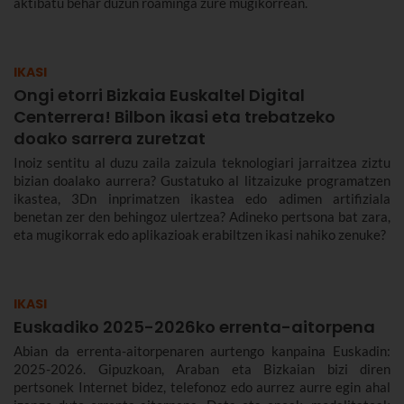
aktibatu behar duzun roaminga zure mugikorrean.
IKASI
Ongi etorri Bizkaia Euskaltel Digital
Centerrera! Bilbon ikasi eta trebatzeko
doako sarrera zuretzat
Inoiz sentitu al duzu zaila zaizula teknologiari jarraitzea ziztu
bizian doalako aurrera? Gustatuko al litzaizuke programatzen
ikastea, 3Dn inprimatzen ikastea edo adimen artifiziala
benetan zer den behingoz ulertzea? Adineko pertsona bat zara,
eta mugikorrak edo aplikazioak erabiltzen ikasi nahiko zenuke?
IKASI
Euskadiko 2025-2026ko errenta-aitorpena
Abian da errenta-aitorpenaren aurtengo kanpaina Euskadin:
2025-2026. Gipuzkoan, Araban eta Bizkaian bizi diren
pertsonek Internet bidez, telefonoz edo aurrez aurre egin ahal