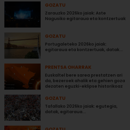
GOZATU
Zarauzko 2026ko jaiak: Aste
Nagusiko egitaraua eta kontzertuak
GOZATU
Portugaleteko 2026ko jaiak:
egitaraua eta kontzertuak, datak...
PRENTSA OHARRAK
Euskaltel bere sarea prestatzen ari
da, bezeroek ahalik eta gehien goza
dezaten eguzki-eklipse historikoaz
GOZATU
Tafallako 2026ko jaiak: egutegia,
datak, egitaraua...
GOZATU