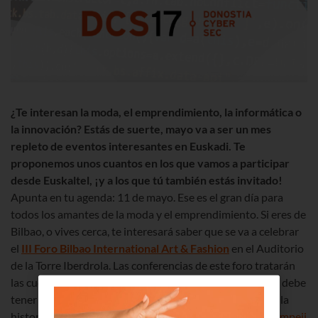
¿Te interesan la moda, el emprendimiento, la informática o
la innovación? Estás de suerte, mayo va a ser un mes
repleto de eventos interesantes en Euskadi. Te
proponemos unos cuantos en los que vamos a participar
desde Euskaltel, ¡y a los que tú también estás invitado!
Apunta en tu agenda: 11 de mayo. Ese es el gran día para
todos los amantes de la moda y el emprendimiento. Si eres de
Bilbao, o vives cerca, te interesará saber que se va a celebrar
el
III Foro Bilbao International Art & Fashion
en el Auditorio
de la Torre Iberdrola. Las conferencias de este foro tratarán
las cuestiones clave que cualquier diseñador emergente debe
tener en cuenta cuando da sus primeros pasos. Escucha la
historia de superación de los fundadores de
la marca Pompeii