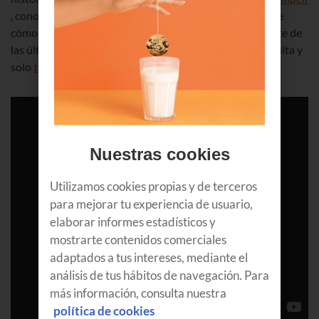
, conoce las últimas tendencias en moda de lujo, aprende
cómo
el Big Data puede ayudarte
a emprender y entérate de
las últimas novedades en marketing. La entrada es gratuita y
solo
tienes que inscribirte aquí
.
Nuestras cookies
Utilizamos cookies propias y de terceros
para mejorar tu experiencia de usuario,
elaborar informes estadísticos y
mostrarte contenidos comerciales
adaptados a tus intereses, mediante el
análisis de tus hábitos de navegación. Para
más información, consulta nuestra
política de cookies