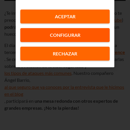
¿Te interesa mucho, pero ese día no vas a poder venir? No te
ACEPTAR
preocupes: en nuestras redes sociales (
Facebook
y
Youtube
)
podrás seguir el foro en
directo
o verlo cuando tengas un
hueco.
CONFIGURAR
El día 18 nos trasladamos a la capital guipuzcoana para la
tercera y última jornada de
Donostia Cyber Sec Conference
RECHAZAR
.
Se celebra en Tabakalera y te ofrecerá un montón de charlas
sobre
la evolución de la ciberseguridad y
los tipos de ataques más comunes
. Nuestro compañero
Ángel Barrio,
al que seguro que ya conoces por la entrevista que le hicimos
en el blog
, participará en
una mesa redonda con otros expertos de
grandes empresas. ¡No te la pierdas!