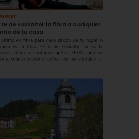
TERNET
TR de Euskaltel: la fibra a cualquier
unto de tu casa
 último en fibra para cada rincón de tu hogar o
gocio es la fibra FTTR de Euskaltel. Si no la
noces, ahora te contamos qué es FFTR, cómo se
stala, cuánto cuesta y cuáles son las ventajas de
ta puntera tecnología que ya te ofrece Euskaltel en
skadi y Navarra.