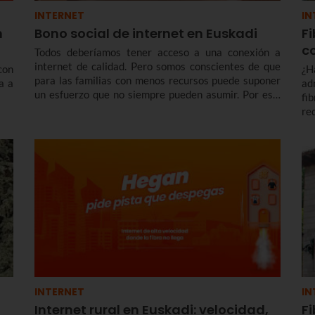
INTERNET
IN
n
Bono social de internet en Euskadi
Fi
c
Todos deberíamos tener acceso a una conexión a
internet de calidad. Pero somos conscientes de que
con
¿H
para las familias con menos recursos puede suponer
a a
ad
un esfuerzo que no siempre pueden asumir. Por eso,
fi
en Euskaltel nos comprometemos con los colectivos
re
más vulnerables ofreciendo el bono social de
má
Internet: una conexión simétrica desde 300 megas a
fa
un precio reducido de forma indefinida.
INTERNET
IN
Internet rural en Euskadi: velocidad,
Fi