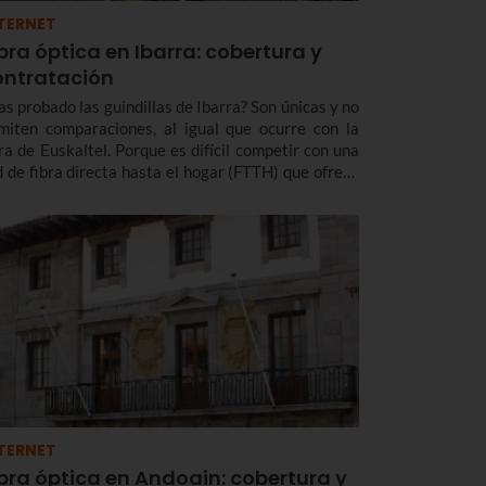
TERNET
bra óptica en Ibarra: cobertura y
ontratación
as probado las guindillas de Ibarra? Son únicas y no
miten comparaciones, al igual que ocurre con la
bra de Euskaltel. Porque es difícil competir con una
d de fibra directa hasta el hogar (FTTH) que ofrece
s velocidad y cobertura y acceso a tus contenidos
voritos en calidad 4K.
TERNET
bra óptica en Andoain: cobertura y