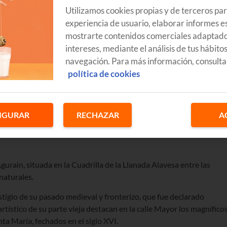
Utilizamos cookies propias y de terceros pa
experiencia de usuario, elaborar informes es
mostrarte contenidos comerciales adaptado
intereses, mediante el análisis de tus hábito
navegación. Para más información, consulta
política de cookies
cceso ya a la nueva red de fibra óptica hasta el hogar (FTTH) de
s de la localidad alavesa ya pueden disponer de accesos simétricos a
ertura gracias a la tecnología WiFi 6 y tele con deco Android 4
IGURAR
RECHAZAR
A
rain, situada en la Cuadrilla de la Llanada Alavesa entre las
 naturales.
tigio de su pasado medieval y fronterizo, que fue declarado
rtístico de su parte vieja destacan en la calle Mayor los magnífico
nta María, fechados en el siglo XVI.