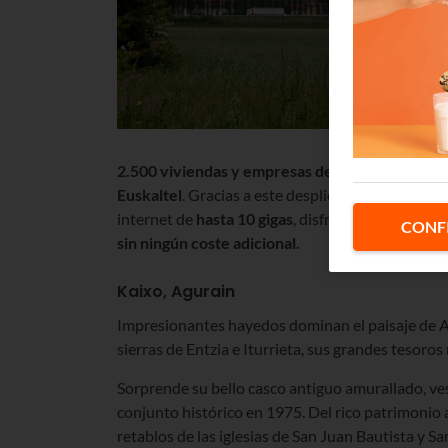
2.500 viviendas y empresas de Agurain
tienen a
Euskaltel
. Gracias a este despliegue, los vecino
internet de
hasta 10 gigas
, disfrutar de
mayor cob
CONF
sin ningún coste adicional.
Kaixo, Agurain
Impresionantes hayedos dominan el paisaje de Agu
sierras de Entzia e Iturrieta, sus grandes tesoros
Sorprende su bello casco antiguo amurallado, ves
conjunto histórico en 1975. Del rico patrimonio a
retablos de las iglesias de San Juan Bautista y Sa