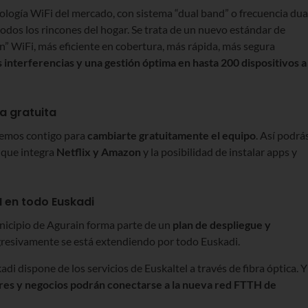
nología WiFi del mercado, con sistema “dual band” o frecuencia dua
 todos los rincones del hogar. Se trata de un nuevo estándar de
n” WiFi, más eficiente en cobertura, más rápida, más segura
interferencias y una gestión óptima en hasta 200 dispositivos a
a gratuita
aremos contigo para
cambiarte gratuitamente el equipo
. Así podrá
, que integra
Netflix y Amazon
y la posibilidad de instalar apps y
 en todo Euskadi
municipio de Agurain forma parte de un
plan de despliegue y
ogresivamente se está extendiendo por todo Euskadi.
adi dispone de los servicios de Euskaltel a través de fibra óptica. Y
ares y negocios podrán conectarse a la nueva red FTTH de