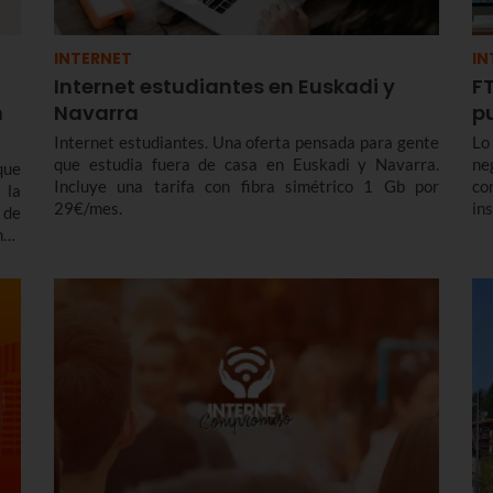
INTERNET
IN
Internet estudiantes en Euskadi y
FT
n
Navarra
p
Internet estudiantes. Una oferta pensada para gente
Lo
que estudia fuera de casa en Euskadi y Navarra.
ne
que
Incluye una tarifa con fibra simétrico 1 Gb por
co
 la
29€/mes.
in
 de
es
ndo
Eu
una