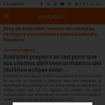
Ir a Euskaltel
ES
EU
Blog de Euskaltel: nuevas tecnologías,
reviews y curiosidades sobre Euskadi y
Navarra
NOTAS DE PRENSA
Euskaltel prepara su red para que
sus clientes disfruten al máximo del
histórico eclipse solar
Euskaltel ha activado un dispositivo especial de monitorización
de su red en Euskadi y Navarra para dar respuesta al
incremento de visitantes en las zonas donde se podrá ver el
eclipse solar del 12 de agosto, el primero de estas
características que se puede ver en nuestro territorio desde el
último eclipse total del 30 de agosto de 1912.