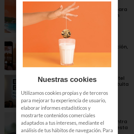
Euskaltel realiza cerca de un
centenar de intervenciones para
garantizar la conectividad en
verano
NOTAS DE PRENSA
Roaming en Euskaltel: activación,
tarifas, países por zonas…
APRENDE
¡Bienvenidos al Bizkaia Euskaltel
Nuestras cookies
Digital Center! Tu puerta gratuita
para aprender y formarte en
Utilizamos cookies propias y de terceros
Bilbao
para mejorar tu experiencia de usuario,
APRENDE
elaborar informes estadísticos y
Álex Rayón, experto en
mostrarte contenidos comerciales
innovación: “La tecnología entra
adaptados a tus intereses, mediante el
antes donde equivocarse cuesta
análisis de tus hábitos de navegación. Para
poco”