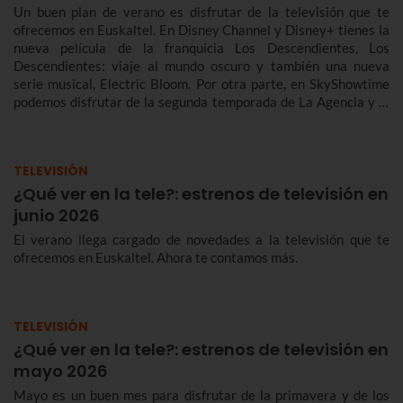
Un buen plan de verano es disfrutar de la televisión que te
ofrecemos en Euskaltel. En Disney Channel y Disney+ tienes la
nueva película de la franquicia Los Descendientes, Los
Descendientes: viaje al mundo oscuro y también una nueva
serie musical, Electric Bloom. Por otra parte, en SkyShowtime
podemos disfrutar de la segunda temporada de La Agencia y la
película de terror Five Nights at Freddy's 2, mientras Star
Channel recibe al detective Bosch. En cuanto a documentales,
Tom Hiddleston es el presentador de lujo de Pompeya: antes del
TELEVISIÓN
desastre con Tom Hiddleston, en National Geographic.
¿Qué ver en la tele?: estrenos de televisión en
junio 2026
El verano llega cargado de novedades a la televisión que te
ofrecemos en Euskaltel. Ahora te contamos más.
TELEVISIÓN
¿Qué ver en la tele?: estrenos de televisión en
mayo 2026
Mayo es un buen mes para disfrutar de la primavera y de los