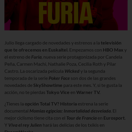
Julio llega cargado de novedades y estrenos a la
televisión
que te ofrecemos en Euskaltel
. Empezamos con
HBO Max
y
el estreno de
Furia
, nueva serie protagonizada por Candela
Peña, Carmen Machi, Nathalie Poza, Cecilia Roth y Pilar
Castro. La oscarizada película
Wicked
y la segunda
temporada de la serie
Poker Face
son dos de las grandes
novedades de
SkyShowtime
para este mes
. Y, si te gusta la
acción, no te pierdas
Tokyo Vice
en
Warner TV.
¿Tienes la
opción Total TV?
Historia
estrena la serie
documental
Momias egipcias: Inmortalidad desvelada
. El
mejor ciclismo tiene cita con el
Tour de Francia
en
Eurosport
.
Y
Viva el rey Julien
hará las delicias de los txikis
en
DreamWorks
.