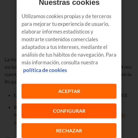
Nuestras cookies
Utilizamos cookies propias y de terceros
para mejorar tu experiencia de usuario,
elaborar informes estadísticos y
mostrarte contenidos comerciales
adaptados a tus intereses, mediante el
análisis de tus hábitos de navegación. Para
La historia jamás contada de las brujas de Oz llega en
más información, consulta nuestra
exclusiva a
SkyShowtime.
La oscarizada película
Wicked
nos
política de cookies
cuenta como Elphaba y su amiga Glinda se convirtieron en la
Bruja Mala del Oeste y la Bruja Buena.
ACEPTAR
Estreno: domingo, 6 de julio, en SkyShowtime (dial 10).
Bajo demanda: en Replayteka si tienes
deco 4K
. Si
CONFIGURAR
todavía no dispones de un deco 4K puedes
solicitarlo
aquí
de forma gratuita.
RECHAZAR