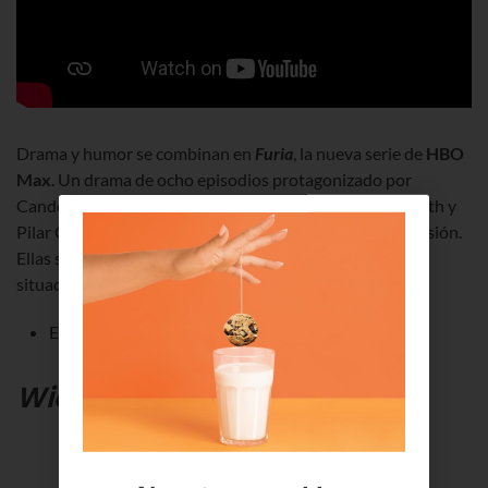
Drama y humor se combinan en
Furia
, la nueva serie de
HBO
Max
. Un
drama de ocho episodios protagonizado por
Candela Peña, Carmen Machi, Nathalie Poza, Cecilia Roth y
Pilar Castro que habla de engaño, manipulación o extorsión.
Ellas son las cinco “jusiticieras” dispuestas a todo ante
situaciones límite.
Estreno:
viernes, 11 de julio,
en HBO Max.
Wicked,
en SkyShowtime