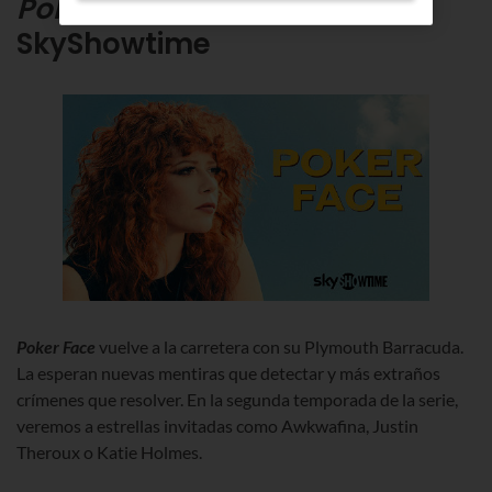
Poker Face - T2
, en
SkyShowtime
Poker Face
vuelve a la carretera con su Plymouth Barracuda.
La esperan nuevas mentiras que detectar y más extraños
crímenes que resolver. En la segunda temporada de la serie,
veremos a estrellas invitadas como Awkwafina, Justin
Theroux o Katie Holmes.