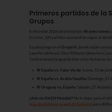
Primeros partidos de la 
Grupos
El Mundial 2026 será histórico:
48 selecciones
c
En total, 104 partidos que podrás seguir al detall
España juega en el
Grupo H
, donde están convoc
Laporte (defensa), Nico Williams (delantero), j
(centrocampista) guarda bien estas fechas en tu 
⚽
España vs. Cabo Verde
: Lunes, 15 de juni
⚽
España vs. Arabia Saudita
: Domingo, 21 d
⚽
Uruguay vs. España
: Sábado, 27 de junio 
¿Aún sin DAZN Mundial?
No lo dejes para el úl
área de cliente en la web de Euskaltel
para disfru