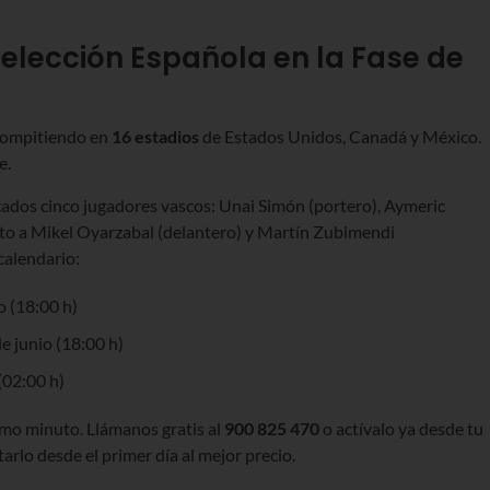
Selección Española en la Fase de
ompitiendo en
16 estadios
de Estados Unidos, Canadá y México.
e.
ados cinco jugadores vascos: Unai Simón (portero), Aymeric
unto a Mikel Oyarzabal (delantero) y Martín Zubimendi
calendario:
o (18:00 h)
e junio (18:00 h)
(02:00 h)
timo minuto. Llámanos gratis al
900 825 470
o actívalo ya desde tu
tarlo desde el primer día al mejor precio.