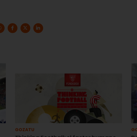
GOZATU
G