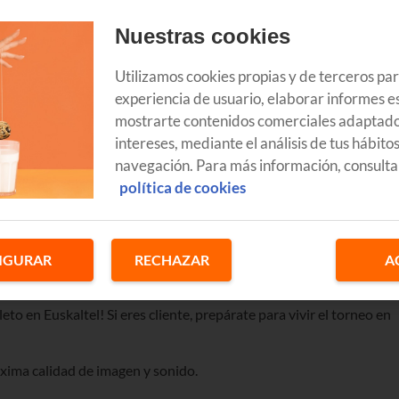
Nuestras cookies
Utilizamos cookies propias y de terceros pa
experiencia de usuario, elaborar informes es
mostrarte contenidos comerciales adaptado
intereses, mediante el análisis de tus hábito
navegación. Para más información, consulta
política de cookies
IGURAR
RECHAZAR
A
to en Euskaltel! Si eres cliente, prepárate para vivir el torneo en
áxima calidad de imagen y sonido.