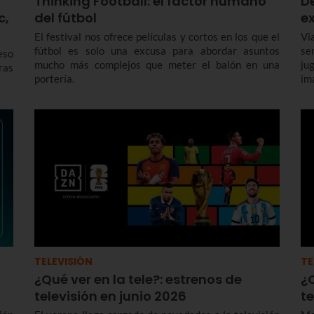
Thinking Football: el factor humano
De
c,
del fútbol
e
El festival nos ofrece películas y cortos en los que el
Vi
fútbol es solo una excusa para abordar asuntos
se
eso
mucho más complejos que meter el balón en una
ju
ras
portería.
im
TELEVISIÓN
TE
¿Qué ver en la tele?: estrenos de
¿Q
televisión en junio 2026
t