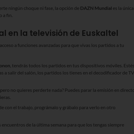
erte ningún choque ni fase, la opción de
DAZN Mundial
es la única
 a fin.
l en la televisión de Euskaltel
a acceso a funciones avanzadas para que vivas los partidos a tu
onon
, tendrás todos los partidos en tus dispositivos móviles. Esté
s a salir del salón, los partidos los tienes en el decodificador de T
a pero no quieres perderte nada? Puedes parar la emisión en direct
ieras.
ide con el trabajo, prográmalo y grábalo para verlo en otro
s encuentros de la última semana para que los tengas siempre