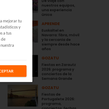
De viaje con
nuestros equipos,
una experiencia
única
ra mejorar tu
APRENDE
tadísticos y
Euskaltel en
s a tus
Navarra: fibra, móvil
s de
y la cercanía de
siempre desde hace
 nuestra
años
GOZATU
Fiestas en Zarautz
2026: programa y
CEPTAR
conciertos de la
Semana Grande
GOZATU
Fiestas de
Portugalete 2026:
programa,
conciertos, fechas…