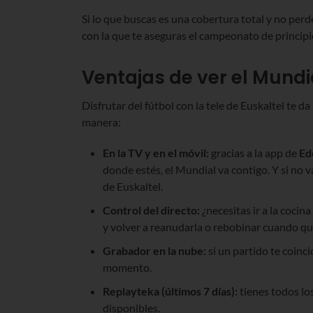
Si lo que buscas es una cobertura total y no perd
con la que te aseguras el campeonato de principio
Ventajas de ver el Mundia
Disfrutar del fútbol con la tele de Euskaltel te d
manera:
En la TV y en el móvil:
gracias a la app de
Ed
donde estés, el Mundial va contigo. Y si no va
de Euskaltel.
Control del directo:
¿necesitas ir a la cocin
y volver a reanudarla o rebobinar cuando qu
Grabador en la nube:
si un partido te coinc
momento.
Replayteka (últimos 7 días):
tienes todos lo
disponibles.