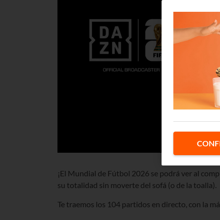
CONF
¡El Mundial de Fútbol 2026 se podrá ver al comple
su totalidad sin moverte del sofá (o de la toalla).
Te traemos los 104 partidos en directo, con la m