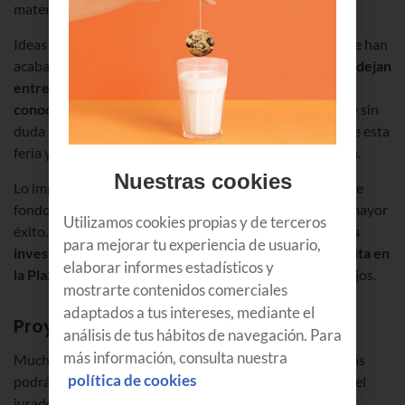
materiales hasta ahora inservibles.
Ideas en ebullición en las cabezas de los más jóvenes que han
acabado siendo propuestas concretas y que sobre todo
dejan
entrever una filosofía de trabajo muy clara: poner el
conocimiento al servicio del progreso
. Un objetivo que sin
duda ha quedado muy patente durante la celebración de esta
feria y que Euskaltel ha querido apoyar con su presencia.
Nuestras cookies
Lo importante no era ganar, sino resaltar una cuestión de
fondo: el reconocimiento a un trabajo bien hecho es el mayor
Utilizamos cookies propias y de terceros
éxito. Eso es lo que persiguieron los
más de 400 jóvenes
para mejorar tu experiencia de usuario,
investigadores, de entre 12 y 18 años, que se dieron cita en
elaborar informes estadísticos y
la Plaza Nueva de Bilbao
. El reconocimiento a sus trabajos.
mostrarte contenidos comerciales
adaptados a tus intereses, mediante el
Proyectos de 10
análisis de tus hábitos de navegación. Para
más información, consulta nuestra
Muchos de ellos no sólo lo consiguieron sino que además
política de cookies
podrán llevar sus proyectos aún más lejos. En concreto, el
jurado, del que fue miembro Idoia Uriarte, directora de