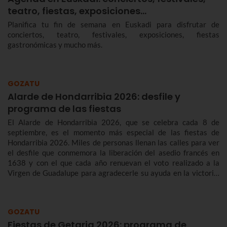
teatro, fiestas, exposiciones…
Planifica tu fin de semana en Euskadi para disfrutar de
conciertos, teatro, festivales, exposiciones, fiestas
gastronómicas y mucho más.
GOZATU
Alarde de Hondarribia 2026: desfile y
programa de las fiestas
El Alarde de Hondarribia 2026, que se celebra cada 8 de
septiembre, es el momento más especial de las fiestas de
Hondarribia 2026. Miles de personas llenan las calles para ver
el desfile que conmemora la liberación del asedio francés en
1638 y con el que cada año renuevan el voto realizado a la
Virgen de Guadalupe para agradecerle su ayuda en la victoria.
Te contamos más sobre el origen y el desfile del Alarde de
Hondarribia 2026 y el programa de fiestas de Hondarribia
2026. Toma nota porque las fiestas son del 4 al 10 de
GOZATU
septiembre.
Fiestas de Getaria 2026: programa de