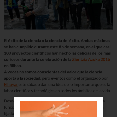
El éxito de la ciencia o la ciencia del éxito. Ambas máximas
se han cumplido durante este fin de semana, en el que casi
100 proyectos científicos han hecho las delicias de los más
curiosos durante la celebración de la
Zientzia Azoka 2016
en Bilbao.
A veces no somos conscientes del valor que la ciencia
aporta a la sociedad
, pero eventos como el organizado por
Elhuyar
este sábado dan una idea de lo importante que es la
labor científica y tecnológica en todos los ámbitos de la vida.
Desde estudios sobre el efecto del cambio climático en la
funcionalidad de las plantas, hasta iniciativas que se han
fijado en conseguir nuevas fuentes de energía o reciclar