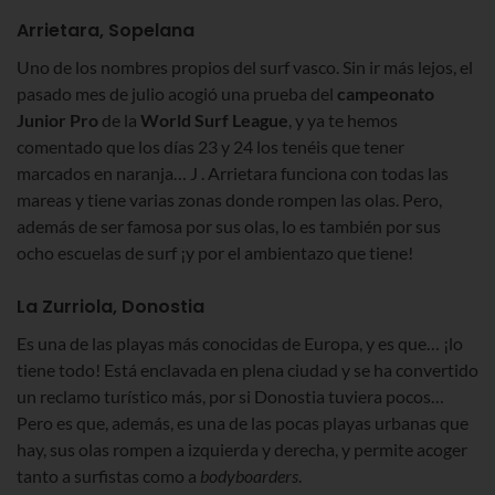
Arrietara, Sopelana
Uno de los nombres propios del surf vasco. Sin ir más lejos, el
pasado mes de julio acogió una prueba del
campeonato
Junior
Pro
de la
World Surf League
, y ya te hemos
comentado que los días 23 y 24 los tenéis que tener
marcados en naranja… J . Arrietara funciona con todas las
mareas y tiene varias zonas donde rompen las olas. Pero,
además de ser famosa por sus olas, lo es también por sus
ocho escuelas de surf ¡y por el ambientazo que tiene!
La Zurriola, Donostia
Es una de las playas más conocidas de Europa, y es que… ¡lo
tiene todo! Está enclavada en plena ciudad y se ha convertido
un reclamo turístico más, por si Donostia tuviera pocos…
Pero es que, además, es una de las pocas playas urbanas que
hay, sus olas rompen a izquierda y derecha, y permite acoger
tanto a surfistas como a
bodyboarders
.