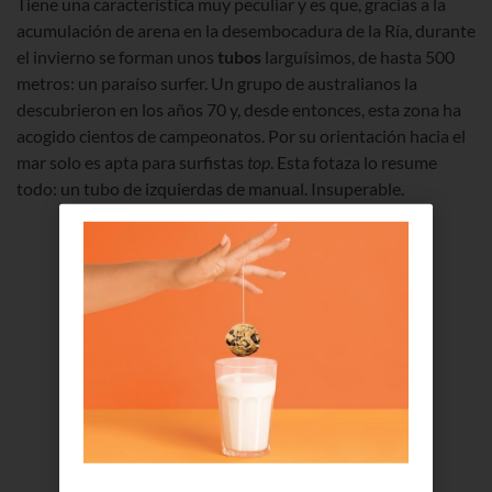
Tiene una característica muy peculiar y es que, gracias a la
acumulación de arena en la desembocadura de la Ría, durante
el invierno se forman unos
tubos
larguísimos, de hasta 500
metros: un paraíso surfer. Un grupo de australianos la
descubrieron en los años 70 y, desde entonces, esta zona ha
acogido cientos de campeonatos. Por su orientación hacia el
mar solo es apta para surfistas
top
. Esta fotaza lo resume
todo: un tubo de izquierdas de manual. Insuperable.