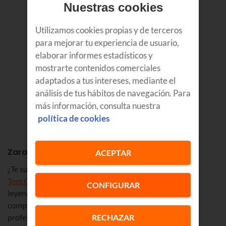
Nuestras cookies
Utilizamos cookies propias y de terceros
para mejorar tu experiencia de usuario,
elaborar informes estadísticos y
mostrarte contenidos comerciales
adaptados a tus intereses, mediante el
análisis de tus hábitos de navegación. Para
más información, consulta nuestra
política de cookies
Zarautz
ACEPTAR
¿Te suenan los nombres de
Tom Curren
,
Martin Potter
,
Tom Carroll
,
Nicky Wood
o
Derek Ho
? Además de ser
CONFIGURAR
leyendas del surf, todos ellos tienen en común una cosa:
compitieron alguna vez en uno de los campeonatos
RECHAZAR
profesionales de Zarautz. Por eso a este municipio se le