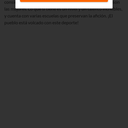
considera
La Meca del stormsurf
, y eso que sus olas no son
las mejores. Lo que sí tiene es un nivel y un talento increíbles,
y cuenta con varias escuelas que preservan la afición. ¡El
pueblo está volcado con este deporte!