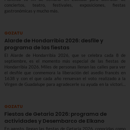
conciertos, teatro, festivales, exposiciones, fiestas
gastronómicas y mucho más.
GOZATU
Alarde de Hondarribia 2026: desfile y
programa de las fiestas
El Alarde de Hondarribia 2026, que se celebra cada 8 de
septiembre, es el momento más especial de las fiestas de
Hondarribia 2026. Miles de personas llenan las calles para ver
el desfile que conmemora la liberación del asedio francés en
1638 y con el que cada año renuevan el voto realizado a la
Virgen de Guadalupe para agradecerle su ayuda en la victoria.
Te contamos más sobre el origen y el desfile del Alarde de
Hondarribia 2026 y el programa de fiestas de Hondarribia
2026. Toma nota porque las fiestas son del 4 al 10 de
GOZATU
septiembre.
Fiestas de Getaria 2026: programa de
actividades y Desembarco de Elkano
En agosto, llegan las fiestas de Getaria 2026, conocidas como