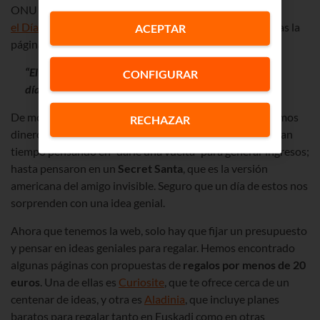
ONU decidió designar el 30 de julio como
el Día Internacional de la Amistad
. Y durante estas fechas la
ACEPTAR
página echa humo.
“El tráfico puede ser de hasta 1.200 y 1.300 visitas al
CONFIGURAR
día”
De momento, la iniciativa no es muy rentable (“no ganamos
RECHAZAR
dinero con ella”, admite Asier), pero en
Goisolutions
llevan
tiempo pensando en “darle una vuelta” para generar ingresos;
hasta pensaron en un
Secret Santa
, que es la versión
americana del amigo invisible. Seguro que un día de estos nos
sorprenden con una idea genial.
Ahora que tenemos la web, solo hay que fijar un presupuesto
y pensar en ideas geniales para regalar. Hemos encontrado
algunas páginas con propuestas de
regalos por menos de 20
euros
. Una de ellas es
Curiosite
, que te ofrece cerca de un
centenar de ideas, y otra es
Aladinia
, que incluye planes
baratos para regalar tanto en Euskadi como en otras