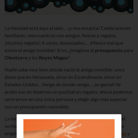
La Navidad está aquí al lado… ¡y nos encanta! Celebraciones
familiares, reencuentros con amigos, fiestas y regalos,
¡muchos regalos! A veces, demasiados… ¡Menos mal que
existe el amigo invisible! Si no, ¿imaginas el
presupuesto
para
Olentzero
y los
Reyes Magos
?
Nadie sabe muy bien dónde nació el amigo invisible: unos
dicen que en Venezuela, otros en Escandinavia, otros en
Estados Unidos... Venga de donde venga… ¡es genial! Se
acabó eso de dejarnos un pastizal en regalos: ahora podemos
centrarnos en una única persona y elegir algo más especial
con un presupuesto razonable.
La tecnología está de nuestra parte y ya podemos hacer el
sorteo a distancia y sin papelitos. ¿Sabes cómo? Pues una
empresa de Arrasate creó la web
soytuamigoinvisible.com
y