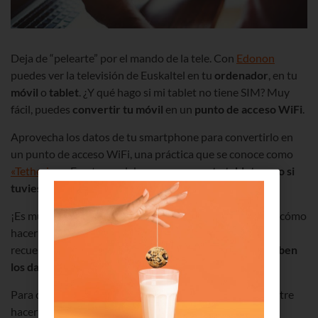
Deja de “pelearte” por el mando de la tele. Con
Edonon
puedes ver la televisión de Euskaltel en tu
ordenador
, en tu
móvil
o
tablet
. ¿Y qué hago si mi tablet no tiene SIM? Muy
fácil, puedes
convertir tu móvil
en un
punto de acceso WiFi
.
Aprovecha los datos de tu smartphone para convertirlo en
un punto de acceso WiFi, una práctica que se conoce como
«Tethering»
. En otras palabras,
navega en tu tablet como si
tuvieses WiFi
gracias a los datos de tu teléfono.
¡Es muy fácil! Sea cual sea tu smartphone te explicamos cómo
hacerlo paso a paso en los siguientes pantallazos, pero
recuerda hacer un
uso moderado para que no se te acaben
los datos
.
Para compartir internet desde tu móvil puedes elegir entre
hacerlo por
Bluetooth
, por medio de
USB
o por
WiFi
.