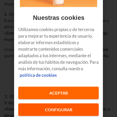
Nosotros nos vamos a centrar en esta última opción.
1. COMPARTIR DATOS DESDE ANDROID
Nuestras cookies
Si tu dispositivo es Android ve a los ajustes de tu teléfono y
abre el botón de conexiones. Allí encontrarás la opción
Utilizamos cookies propias y de terceros
«Zona WiFi portátil»
o directamente el botón
«Tethering»
,
para mejorar tu experiencia de usuario,
dependiendo del modelo.
elaborar informes estadísticos y
mostrarte contenidos comerciales
Una vez activado, encontrarás debajo el
nombre de tu red
,
adaptados a tus intereses, mediante el
que te permitirá identificarla para introducir la
contraseña
.
análisis de tus hábitos de navegación. Para
más información, consulta nuestra
política de cookies
ACEPTAR
2. COMPARTIR DATOS DESDE iOS
Si dispones de un iPhone, tendrás que pulsar el icono de
«Punto de acceso personal»
y activar la opción
«Permitir a
CONFIGURAR
otros conectarse»
.