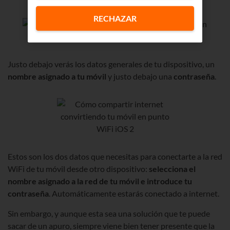
RECHAZAR
Justo debajo verás los datos generales de tu dispositivo, un
nombre asignado a tu móvil
y justo debajo una
contraseña
.
Estos son los dos datos que necesitas para conectarte a la red
WiFi de tu móvil desde otro dispositivo:
selecciona el
nombre asignado a la red de tu móvil e introduce tu
contraseña
. Automáticamente estarás conectado a internet.
Sin embargo, y aunque esta sea una solución que te puede
sacar de un apuro, siempre viene bien tener presente que la