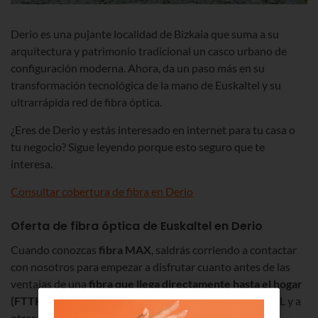
Derio es una pujante localidad de Bizkaia que suma a su
arquitectura y patrimonio tradicional un casco urbano de
configuración moderna. Ahora, da un paso más en su
transformación tecnológica de la mano de Euskaltel y su
ultrarrápida red de fibra óptica.
¿Eres de Derio y estás interesado en internet para tu casa o
tu negocio? Sigue leyendo porque esto seguro que te
interesa.
Consultar cobertura de fibra en Derio
Oferta de fibra óptica de Euskaltel en Derio
Cuando conozcas
fibra MAX
, saldrás corriendo a contactar
con nosotros para empezar a disfrutar cuanto antes de las
ventajas de una
fibra que llega directamente hasta el hogar
(FTTH)
y que ofrece velocidades muy superiores al ADSL y a
otras redes.