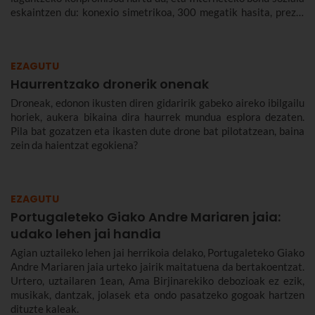
eskaintzen du: konexio simetrikoa, 300 megatik hasita, prezio
murriztuan eta denbora-eperik gabe.
EZAGUTU
Haurrentzako dronerik onenak
Droneak, edonon ikusten diren gidaririk gabeko aireko ibilgailu
horiek, aukera bikaina dira haurrek mundua esplora dezaten.
Pila bat gozatzen eta ikasten dute drone bat pilotatzean, baina
zein da haientzat egokiena?
EZAGUTU
Portugaleteko Giako Andre Mariaren jaia:
udako lehen jai handia
Agian uztaileko lehen jai herrikoia delako, Portugaleteko Giako
Andre Mariaren jaia urteko jairik maitatuena da bertakoentzat.
Urtero, uztailaren 1ean, Ama Birjinarekiko debozioak ez ezik,
musikak, dantzak, jolasek eta ondo pasatzeko gogoak hartzen
dituzte kaleak.