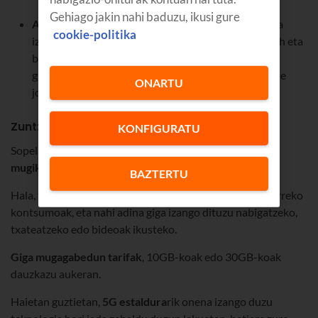
Gehiago jakin nahi baduzu, ikusi gure
Atzerapenik eta latentziarik gabe
: zuzeneko lotura
cookie-politika
izango duzu gaming-zerbitzari nagusiekin eta Twitch eta
beste hainbat plataformarekin, hala atzerapena
gutxitzeko
streamer
gogokoenak ikustean edo online
ONARTU
jokatzean.
Zuntz- eta mugikor-tarifak Sopelarako
KONFIGURATU
Sopelako zure zuntz-sarerako osagarririk onena
gure
mugikor-tarifak
dira.
BAZTERTU
Hala, faktura berean bilduko dituzu finkoko eta mugikorreko
kontsumoak, eta nahi adina giga izango dituzu nabigatzeko,
txateatzeko edo bideoak ikusteko.
Giga mugagabedun tarifak
, 10GB-koak edo 30GB-koak
dauzkazu aukeran.
Haietan guztietan,
5G estaldura
rik onena izango duzu