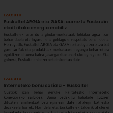
EZAGUTU
Euskaltel ARGIA eta GASA: aurreztu Euskadin
ekoitzitako energia erabiliz
Euskaltelek uste du argindar-merkatuak lehiakorragoa izan
behar duela eta ingurumena gehiago errespetatu behar duela.
Horregatik, Euskaltel ARGIA eta GASA sortu dugu, zerbitzu bat
gure tarifak eta produktuak merkatuaren egungo beharretara
egokitzen dituena baina jasangarritasunari uko egin gabe. Eta,
gainera, Euskaltelen bezeroek deskontua dute
EZAGUTU
Interneteko bonu soziala - Euskaltel
Guztiok izan behar genuke kalitatezko Interneteko
konexiorako sarbidea. Baina badakigu baliabide gutxien
dituzten familientzat beti egin ezin duten ahalegin bat eska
dezakeela horrek. Hori dela eta, Euskaltelek talderik ahulenei
laguntzeko konpromisoa hartu du, eta Interneteko bonu soziala