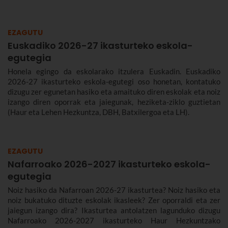
EZAGUTU
Euskadiko 2026-27 ikasturteko eskola-
egutegia
Honela egingo da eskolarako itzulera Euskadin. Euskadiko
2026-27 ikasturteko eskola-egutegi oso honetan, kontatuko
dizugu zer egunetan hasiko eta amaituko diren eskolak eta noiz
izango diren oporrak eta jaiegunak, heziketa-ziklo guztietan
(Haur eta Lehen Hezkuntza, DBH, Batxilergoa eta LH).
EZAGUTU
Nafarroako 2026-2027 ikasturteko eskola-
egutegia
Noiz hasiko da Nafarroan 2026-27 ikasturtea? Noiz hasiko eta
noiz bukatuko dituzte eskolak ikasleek? Zer oporraldi eta zer
jaiegun izango dira? Ikasturtea antolatzen lagunduko dizugu
Nafarroako 2026-2027 ikasturteko Haur Hezkuntzako