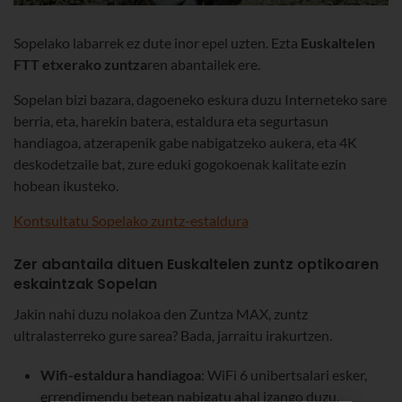
Sopelako labarrek ez dute inor epel uzten. Ezta
Euskaltelen
FTT etxerako zuntza
ren abantailek ere.
Sopelan bizi bazara, dagoeneko eskura duzu Interneteko sare
berria, eta, harekin batera, estaldura eta segurtasun
handiagoa, atzerapenik gabe nabigatzeko aukera, eta 4K
deskodetzaile bat, zure eduki gogokoenak kalitate ezin
hobean ikusteko.
Kontsultatu Sopelako zuntz-estaldura
Zer abantaila dituen Euskaltelen zuntz optikoaren
eskaintzak Sopelan
Jakin nahi duzu nolakoa den Zuntza MAX, zuntz
ultralasterreko gure sarea? Bada, jarraitu irakurtzen.
Wifi-estaldura handiagoa
: WiFi 6 unibertsalari esker,
errendimendu betean nabigatu ahal izango duzu,