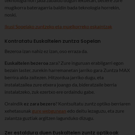
teknologia hori jada zabaldu dugun lekuetan, betiere zure
mugikorra bateragarria baldin bada teknologia horrekin,
noski.
Ikusi Sopelako zuntzeko eta mugikorreko eskaintzak
Kontratatu Euskaltelen zuntza Sopelan
Bezeroa izan nahiz ez izan, oso erraza da.
Euskaltelen bezeroa
zara? Zure inguruan erabilgarri egon
bezain laster, zurekin harremanetan jarriko gara Zuntza MAX
berrira alda zaitezen. Hitzordua jarriko dugu, eta
instalatzailea zure etxera joango da, bideratzaile berria
instalatzeko, zuk ezertxo ere ordaindu gabe.
Oraindik
ez zara bezero
? Kontsultatu zuntz optiko berriaren
xehetasunak
gure webgunean
edo deitu iezaguzu, eta zure
zalantza guztiak argitzen lagunduko dizugu.
Zer estaldura duen Euskaltelen zuntz optikoak