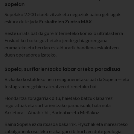
Sopelan
Sopelako 2.200 etxebizitzak eta negoziok baino gehiagok
eskura dute jada
Euskaltelen Zuntza MAX
.
Beste urrats bat da gure Interneteko konexio ultralasterra
Euskadiko txoko guztietako jende gehiagorengana
eramateko eta herrian estaldurarik handiena eskaintzen
duen operadorea izateko.
Sopela, surflarientzako labar arteko paradisua
Bizkaiko kostaldeko herri ezagunenetako bat da Sopela — eta
Instagramen gehien ateratzen direnetako bat—.
Hondartza zoragarriak ditu, haietako batzuk labarrez
inguratuak eta surflarientzako paradisuak, hala nola
Arrietara – Atxabiribil, Barinatxe eta Meñakoz.
Baina Sopela ez da itsasoa bakarrik. Flyschak eta marearteko
zabalguneak oso leku erakargarri bihurtzen dute geologia