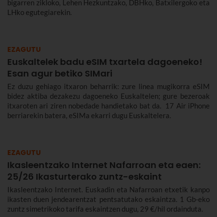
bigarren zikloko, Lehen Hezkuntzako, DBHko, Batxilergoko eta
LHko egutegiarekin.
EZAGUTU
Euskaltelek badu eSIM txartela dagoeneko!
Esan agur betiko SIMari
Ez duzu gehiago itxaron beharrik: zure linea mugikorra eSIM
bidez aktiba dezakezu dagoeneko Euskaltelen; gure bezeroak
itxaroten ari ziren nobedade handietako bat da. 17 Air iPhone
berriarekin batera, eSIMa ekarri dugu Euskaltelera.
EZAGUTU
Ikasleentzako Internet Nafarroan eta eaen:
25/26 Ikasturterako zuntz-eskaint
Ikasleentzako Internet. Euskadin eta Nafarroan etxetik kanpo
ikasten duen jendearentzat pentsatutako eskaintza. 1 Gb-eko
zuntz simetrikoko tarifa eskaintzen dugu, 29 €/hil ordainduta.