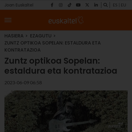
Joan Euskaltel
ES
EU
HASIERA
EZAGUTU
ZUNTZ OPTIKOA SOPELAN: ESTALDURA ETA
KONTRATAZIOA
Zuntz optikoa Sopelan:
estaldura eta kontratazioa
2023-06-09 06:58