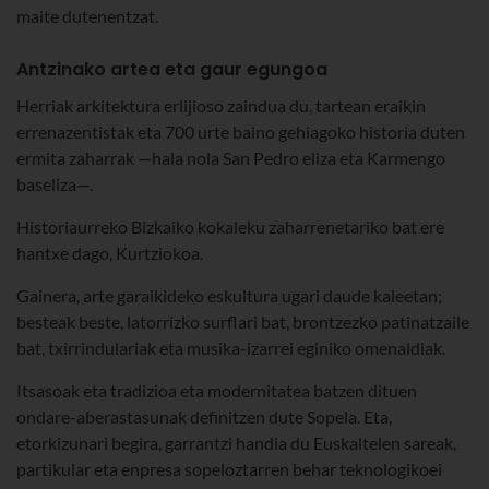
maite dutenentzat.
Antzinako artea eta gaur egungoa
Herriak arkitektura erlijioso zaindua du, tartean eraikin
errenazentistak eta 700 urte baino gehiagoko historia duten
ermita zaharrak —hala nola San Pedro eliza eta Karmengo
baseliza—.
Historiaurreko Bizkaiko kokaleku zaharrenetariko bat ere
hantxe dago, Kurtziokoa.
Gainera, arte garaikideko eskultura ugari daude kaleetan;
besteak beste, latorrizko surflari bat, brontzezko patinatzaile
bat, txirrindulariak eta musika-izarrei eginiko omenaldiak.
Itsasoak eta tradizioa eta modernitatea batzen dituen
ondare-aberastasunak definitzen dute Sopela. Eta,
etorkizunari begira, garrantzi handia du Euskaltelen sareak,
partikular eta enpresa sopeloztarren behar teknologikoei