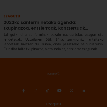
EZAGUTU
2023ko sanferminetako agenda:
txupinazoa, entzierroak, kontzertuak…
Jai gutxi dira sanferminak bezain nazioarteko, ezagun eta
jendetsuak. Uztailaren 6tik 14ra, zuri-gorriz jantzitako
jendetzak hartzen du Iruñea, ondo pasatzeko helburuarekin.
Ezin dira falta txupinazoa, a eta, nola ez, entzierro ezagunak.
Ezagutu