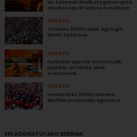
da, bezeroek ahalik eta gehien goza
dezaten eguzki-eklipse historikoaz
GOZATU
Tafallako 2026ko jaiak: egutegia,
datak, egitaraua...
GOZATU
Euskadiko agenda: kontzertuak,
jaialdiak, antzerkia, jaiak,
erakusketak…
GOZATU
Hondarribiko 2026ko alardea:
desfilea eta jaietako egitaraua
ERLAZIONATUTAKO BERRIAK