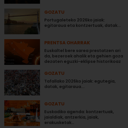
GOZATU
Portugaleteko 2026ko jaiak:
egitaraua eta kontzertuak, datak...
PRENTSA OHARRAK
Euskaltel bere sarea prestatzen ari
da, bezeroek ahalik eta gehien goza
dezaten eguzki-eklipse historikoaz
GOZATU
Tafallako 2026ko jaiak: egutegia,
datak, egitaraua...
GOZATU
Euskadiko agenda: kontzertuak,
jaialdiak, antzerkia, jaiak,
erakusketak…