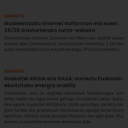
EZAGUTU
Ikasleentzako Internet Nafarroan eta eaen:
25/26 Ikasturterako zuntz-eskaint
Ikasleentzako Internet. Euskadin eta Nafarroan etxetik kanpo
ikasten duen jendearentzat pentsatutako eskaintza. 1 Gb-eko
zuntz simetrikoko tarifa eskaintzen dugu, 29 €/hil ordainduta.
EZAGUTU
Euskaltel ARGIA eta GASA: aurreztu Euskadin
ekoitzitako energia erabiliz
Euskaltelek uste du argindar-merkatuak lehiakorragoa izan
behar duela eta ingurumena gehiago errespetatu behar duela.
Horregatik, Euskaltel ARGIA eta GASA sortu dugu, zerbitzu bat
gure tarifak eta produktuak merkatuaren egungo beharretara
egokitzen dituena baina jasangarritasunari uko egin gabe. Eta,
gainera, Euskaltelen bezeroek deskontua dute