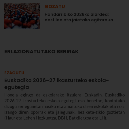
GOZATU
Hondarribiko 2026ko alardea:
desfilea eta jaietako egitaraua
ERLAZIONATUTAKO BERRIAK
EZAGUTU
Euskadiko 2026-27 ikasturteko eskola-
egutegia
Honela egingo da eskolarako itzulera Euskadin. Euskadiko
2026-27 ikasturteko eskola-egutegi oso honetan, kontatuko
dizugu zer egunetan hasiko eta amaituko diren eskolak eta noiz
izango diren oporrak eta jaiegunak, heziketa-ziklo guztietan
(Haur eta Lehen Hezkuntza, DBH, Batxilergoa eta LH).