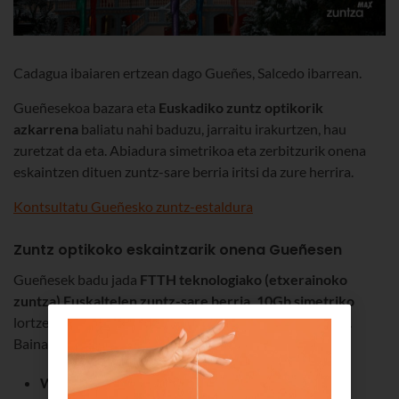
Cadagua ibaiaren ertzean dago Gueñes, Salcedo ibarrean.
Gueñesekoa bazara eta
Euskadiko zuntz optikorik
azkarrena
baliatu nahi baduzu, jarraitu irakurtzen, hau
zuretzat da eta. Abiadura simetrikoa eta zerbitzurik onena
eskaintzen dituen zuntz-sare berria iritsi da zure herrira.
Kontsultatu Gueñesko zuntz-estaldura
Zuntz optikoko eskaintzarik onena Gueñesen
Gueñesek badu jada
FTTH teknologiako (etxerainoko
zuntza) Euskaltelen zuntz-sare berria, 10Gb simetriko
lortzeko aukera ematen duen lorpen tekniko miragarria.
Baina ez da hori abantaila bakarra:
WPA segurtasuna
: merkatuko protokolorik