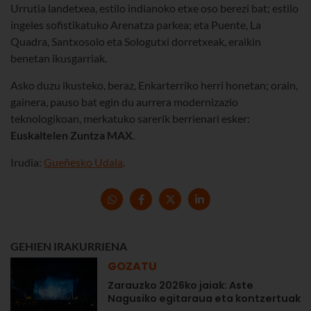
Urrutia landetxea, estilo indianoko etxe oso berezi bat; estilo
ingeles sofistikatuko Arenatza parkea; eta Puente, La
Quadra, Santxosolo eta Sologutxi dorretxeak, eraikin
benetan ikusgarriak.
Asko duzu ikusteko, beraz, Enkarterriko herri honetan; orain,
gainera, pauso bat egin du aurrera modernizazio
teknologikoan, merkatuko sarerik berrienari esker:
Euskaltelen Zuntza MAX
.
Irudia:
Gueñesko Udala
.
GEHIEN IRAKURRIENA
GOZATU
Zarauzko 2026ko jaiak: Aste
Nagusiko egitaraua eta kontzertuak