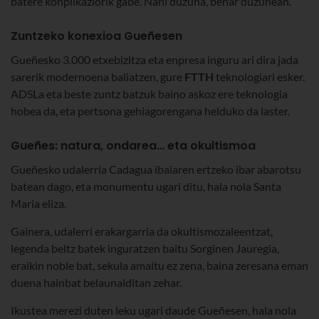
batere konplikaziorik gabe. Nahi duzuna, behar duzunean.
Zuntzeko konexioa Gueñesen
Gueñesko 3.000 etxebizitza eta enpresa inguru ari dira jada
sarerik modernoena baliatzen, gure
FTTH
teknologiari esker.
ADSLa eta beste zuntz batzuk baino askoz ere teknologia
hobea da, eta pertsona gehiagorengana helduko da laster.
Gueñes: natura, ondarea… eta okultismoa
Gueñesko udalerria Cadagua ibaiaren ertzeko ibar abarotsu
batean dago, eta monumentu ugari ditu, hala nola Santa
Maria eliza.
Gainera, udalerri erakargarria da okultismozaleentzat,
legenda beltz batek inguratzen baitu Sorginen Jauregia,
eraikin noble bat, sekula amaitu ez zena, baina zeresana eman
duena hainbat belaunalditan zehar.
Ikustea merezi duten leku ugari daude Gueñesen, hala nola