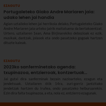
EZAGUTU
Portugaleteko Giako Andre Mariaren jaia:
udako lehen jai handia
Agian uztaileko lehen jai herrikoia delako, Portugaleteko Giako
Andre Mariaren jaia urteko jairik maitatuena da bertakoentzat.
Urtero, uztailaren 1ean, Ama Birjinarekiko debozioak ez ezik,
musikak, dantzak, jolasek eta ondo pasatzeko gogoak hartzen
dituzte kaleak.
EZAGUTU
2023ko sanferminetako agenda:
txupinazoa, entzierroak, kontzertuak…
Jai gutxi dira sanferminak bezain nazioarteko, ezagun eta
jendetsuak. Uztailaren 6tik 14ra, zuri-gorriz jantzitako
jendetzak hartzen du Iruñea, ondo pasatzeko helburuarekin.
Ezin dira falta txupinazoa, a eta, nola ez, entzierro ezagunak.