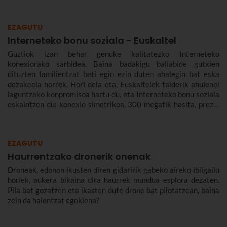
EZAGUTU
Interneteko bonu soziala - Euskaltel
Guztiok izan behar genuke kalitatezko Interneteko
konexiorako sarbidea. Baina badakigu baliabide gutxien
dituzten familientzat beti egin ezin duten ahalegin bat eska
dezakeela horrek. Hori dela eta, Euskaltelek talderik ahulenei
laguntzeko konpromisoa hartu du, eta Interneteko bonu soziala
eskaintzen du: konexio simetrikoa, 300 megatik hasita, prezio
murriztuan eta denbora-eperik gabe.
EZAGUTU
Haurrentzako dronerik onenak
Droneak, edonon ikusten diren gidaririk gabeko aireko ibilgailu
horiek, aukera bikaina dira haurrek mundua esplora dezaten.
Pila bat gozatzen eta ikasten dute drone bat pilotatzean, baina
zein da haientzat egokiena?