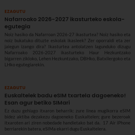
EZAGUTU
Nafarroako 2026-2027 ikasturteko eskola-
egutegia
Noiz hasiko da Nafarroan 2026-27 ikasturtea? Noiz hasiko eta
noiz bukatuko dituzte eskolak ikasleek? Zer oporraldi eta zer
jaiegun izango dira? Ikasturtea antolatzen lagunduko dizugu
Nafarroako 2026-2027 ikasturteko Haur Hezkuntzako
bigarren zikloko, Lehen Hezkuntzako, DBHko, Batxilergoko eta
LHko egutegiarekin.
EZAGUTU
Euskaltelek badu eSIM txartela dagoeneko!
Esan agur betiko SIMari
Ez duzu gehiago itxaron beharrik: zure linea mugikorra eSIM
bidez aktiba dezakezu dagoeneko Euskaltelen; gure bezeroak
itxaroten ari ziren nobedade handietako bat da. 17 Air iPhone
berriarekin batera, eSIMa ekarri dugu Euskaltelera.