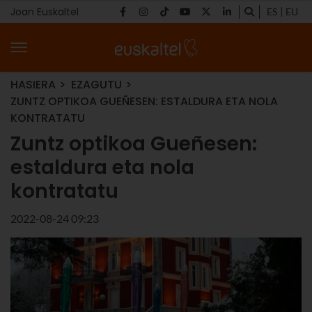
Joan Euskaltel
ES
EU
HASIERA
EZAGUTU
ZUNTZ OPTIKOA GUEÑESEN: ESTALDURA ETA NOLA
KONTRATATU
Zuntz optikoa Gueñesen:
estaldura eta nola
kontratatu
2022-08-24 09:23