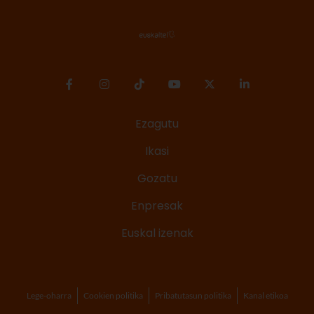
Ezagutu
Ikasi
Gozatu
Enpresak
Euskal izenak
Lege-oharra
Cookien politika
Pribatutasun politika
Kanal etikoa