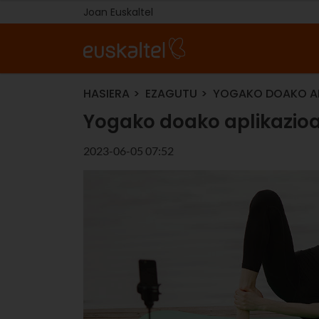
Joan Euskaltel
HASIERA
EZAGUTU
YOGAKO DOAKO AP
Yogako doako aplikazio
2023-06-05 07:52