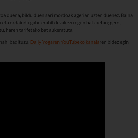
koa duena, bildu duen sari mordoak agerian uzten duenez. Baina
 eta ordaindu gabe erabil dezakezu egun batzuetan; gero,
zu, haren tarifetako bat aukeratuta.
nahi badituzu,
Daily Yogaren YouTubeko kanala
ren bidez egin