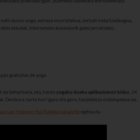
batutako praktikez gain, zuzeneko saioetara ere konektatu
nahi duzun yoga, estresa murriztekoa, zerbait indartzaileagoa,
rekin eskolak, Interneteko konexiorik gabe jarraitzeko.
t da beharbada, eta, haren
yogako doako
aplikazioaren
bidez
, 14
. Denbora-tarte hori igaro eta gero, harpidetza ordainpekoa da.
an Lan Yogaren YouTubeko kanaletik
egitea da.