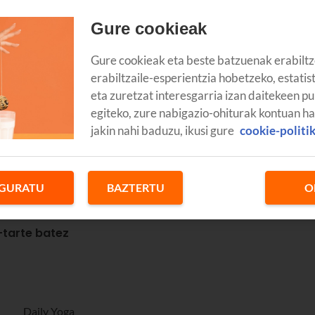
Gure cookieak
Gure cookieak eta beste batzuenak erabiltz
kuan,
probaldirako doako
yogako
aplikazio
hauekin. Zentro bater
erabiltzaile-esperientzia hobetzeko, estatis
ako zure errutinak edozein unetan egin baititzakezu, eskolen
eta zuretzat interesgarria izan daitekeen pu
o edo
tabletarako
yogako
aplikazio
onenetako bideoetan eginda.
egiteko, zure nabigazio-ohiturak kontuan h
jakin nahi baduzu, ikusi gure
cookie-politi
enbora-tarte batez; gero, harpidetza-ereduak dituzte; bakoitzare
eren Youtubeko kanaletan yoga doan egiteko ezartzen dituzten
GURATU
BAZTERTU
O
tarte batez