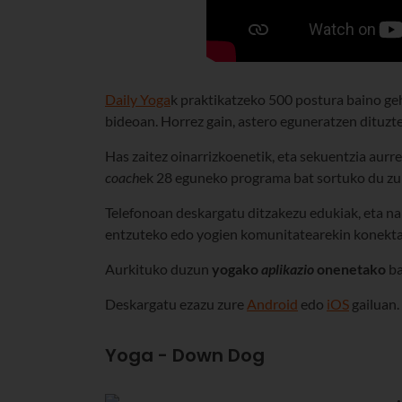
Daily Yoga
k praktikatzeko 500 postura baino geh
bideoan. Horrez gain, astero eguneratzen dituzte
Has zaitez oinarrizkoenetik, eta sekuentzia aurr
coach
ek 28 eguneko programa bat sortuko du zu
Telefonoan deskargatu ditzakezu edukiak, eta na
entzuteko edo yogien komunitatearekin konekta
Aurkituko duzun
yogako
aplikazio
onenetako
ba
Deskargatu ezazu zure
Android
edo
iOS
gailuan.
Yoga - Down Dog