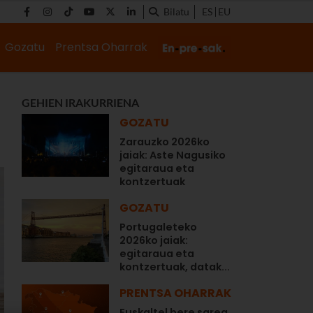
Bilatu
ES
EU
Gozatu
Prentsa Oharrak
GEHIEN IRAKURRIENA
GOZATU
Zarauzko 2026ko
jaiak: Aste Nagusiko
egitaraua eta
kontzertuak
GOZATU
Portugaleteko
2026ko jaiak:
egitaraua eta
kontzertuak, datak...
PRENTSA OHARRAK
Euskaltel bere sarea