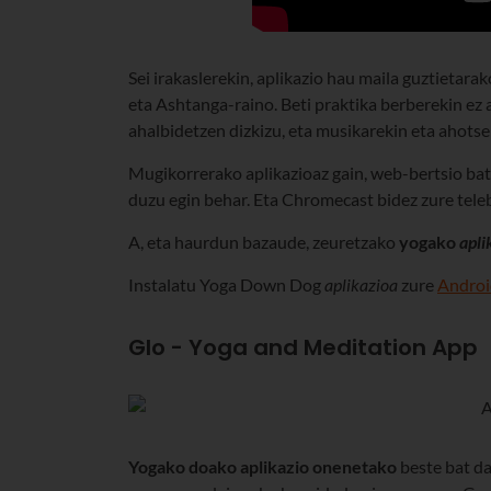
Sei irakaslerekin, aplikazio hau maila guztietarak
eta Ashtanga-raino. Beti praktika berberekin ez
ahalbidetzen dizkizu, eta musikarekin eta ahotse
Mugikorrerako aplikazioaz gain, web-bertsio ba
duzu egin behar. Eta Chromecast bidez zure tele
A, eta haurdun bazaude, zeuretzako
yogako
apli
Instalatu Yoga Down Dog
aplikazioa
zure
Androi
Glo - Yoga and Meditation App
Yogako doako aplikazio onenetako
beste bat da