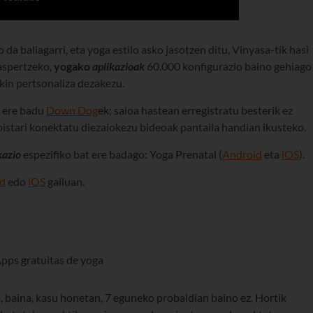
o da baliagarri, eta yoga estilo asko jasotzen ditu, Vinyasa-tik hasi
 aspertzeko,
yogako
aplikazioak
60.000 konfigurazio baino gehiago
kin pertsonaliza dezakezu.
t ere badu
Down Dog
ek; saioa hastean erregistratu besterik ez
bistari konektatu diezaiokezu bideoak pantaila handian ikusteko.
kazio
espezifiko bat ere badago: Yoga Prenatal (
Android
eta
iOS
).
d
edo
iOS
gailuan.
, baina, kasu honetan, 7 eguneko probaldian baino ez. Hortik