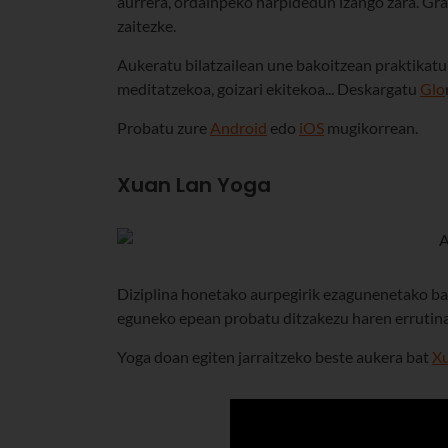
aurrera, ordainpeko harpidedun izango zara. Gra
zaitezke.
Aukeratu bilatzailean une bakoitzean praktikatu 
meditatzekoa, goizari ekitekoa... Deskargatu
Glo
Probatu zure
Android
edo
iOS
mugikorrean.
Xuan Lan Yoga
Diziplina honetako aurpegirik ezagunenetako ba
eguneko epean probatu ditzakezu haren errutinak
Yoga doan egiten jarraitzeko beste aukera bat
Xu