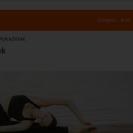
Ezagutu
Ikasi
LIKAZIOAK
ak