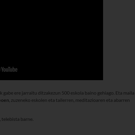
 gabe ere jarraitu ditzakezun 500 eskola baino gehiago. Eta maila
eoen
, zuzeneko eskolen eta tailerren, meditazioaren eta abarren
 telebista barne.