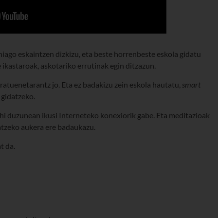
iago eskaintzen dizkizu, eta beste horrenbeste eskola gidatu
 ikastaroak, askotariko errutinak egin ditzazun.
eratuenetarantz jo. Eta ez badakizu zein eskola hautatu,
smart
 gidatzeko.
hi duzunean ikusi Interneteko konexiorik gabe. Eta meditazioak
tzeko aukera ere badaukazu.
t da.