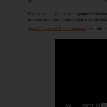
Balorazio onena duen
yogako
aplikazioa
, doakoa
probaren ondoren, harpidetza bat ordaindu behar
Down Dog-en YouTubeko kanalean
ere aurkitu 