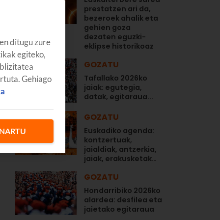
prestatzen ari da,
bezeroek ahalik eta
gehien goza
dezaten eguzki-
en ditugu zure
eklipse historikoaz
a
tikak egiteko,
GOZATU
blizitatea
Tafallako 2026ko
artuta. Gehiago
jaiak: egutegia,
ka
n
datak, egitaraua...
GOZATU
Euskadiko agenda:
NARTU
kontzertuak,
jaialdiak, antzerkia,
jaiak, erakusketak…
GOZATU
Hondarribiko 2026ko
alardea: desfilea eta
jaietako egitaraua