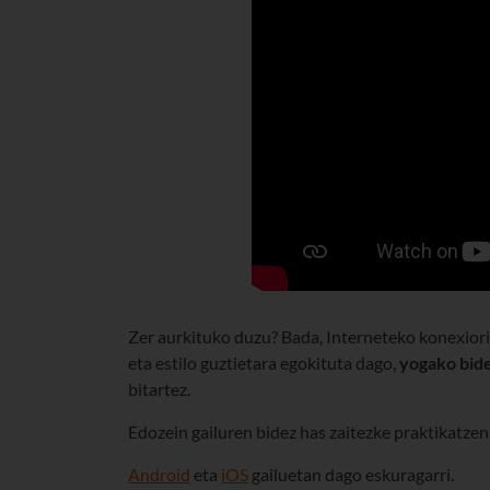
Zer aurkituko duzu? Bada, Interneteko konexiorik
eta estilo guztietara egokituta dago,
yogako bid
bitartez.
Edozein gailuren bidez has zaitezke praktikatzen,
Android
eta
iOS
gailuetan dago eskuragarri.