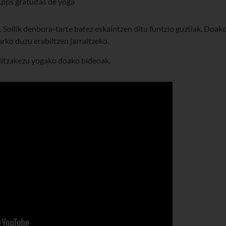
. Soilik denbora-tarte batez eskaintzen ditu funtzio guztiak. Doak
ko duzu erabiltzen jarraitzeko.
ditzakezu yogako doako bideoak.