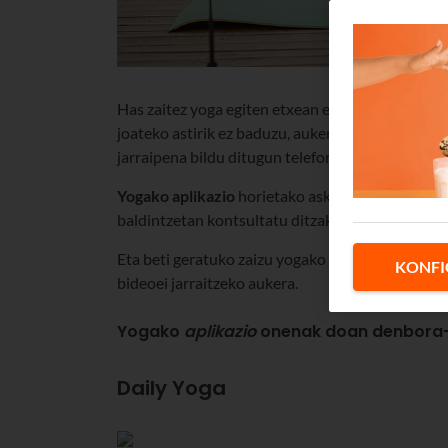
Has zaitez yoga egiten etxean edo nahi duzun le
joateko astirik ez baduzu, aukera ideala da, yog
jarraipena bildu ditugun telefono mugikorrerak
Yogako aplikazio
horietako asko
doakoak dira
d
baldintzetan kontsultatu ditzakezu.
Eta beti geratuko zaizu yogako
aplikazio
horiek b
KONFI
bideoei jarraitzeko aukera.
Yogako
aplikazio
onenak doan denbora-
Daily Yoga