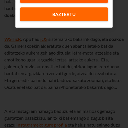
hala nola testua eta marrazkiak. Gainerakoan, argazkiak
hautatzeko eta editatzeko modua oso antzekoa da, eta
BAZTERTU
doakoa
da.
WSTicK
. App hau
iOS
sistemarako bakarrik dago, eta
doakoa
da. Gainerakoekin alderatuta duen abantailetako bat da
editatzeko aukera gehiago dituela: letra-mota, atzealde eta
emotikono ugari, argazkiei ertza jartzeko aukera... Eta,
gainera, funtzio automatiko bat du, bizkor laguntzen duena
hautatzen argazkiaren zer zati gorde, atzealdea ezabatuta.
Eta gero edizioa findu nahi baduzu, sakatu zoomari, eta listo.
Osatuenetako bat da, baina iPhonetarako bakarrik dago…
A, eta
Instagram
nahiago baduzu eta animazioak gehiago
gustatzen bazaizkizu, lan txiki bat emango dizugu: bisita
ezazu
Instagrameko gure profila
eta haluzinatu egingo duzu