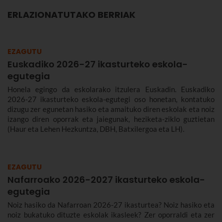
ERLAZIONATUTAKO BERRIAK
EZAGUTU
Euskadiko 2026-27 ikasturteko eskola-
egutegia
Honela egingo da eskolarako itzulera Euskadin. Euskadiko
2026-27 ikasturteko eskola-egutegi oso honetan, kontatuko
dizugu zer egunetan hasiko eta amaituko diren eskolak eta noiz
izango diren oporrak eta jaiegunak, heziketa-ziklo guztietan
(Haur eta Lehen Hezkuntza, DBH, Batxilergoa eta LH).
EZAGUTU
Nafarroako 2026-2027 ikasturteko eskola-
egutegia
Noiz hasiko da Nafarroan 2026-27 ikasturtea? Noiz hasiko eta
noiz bukatuko dituzte eskolak ikasleek? Zer oporraldi eta zer