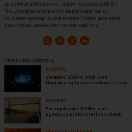
gure sorkuntzekin; izan ere... izugarri gustatzen zaizkigu!
Tira..., badakigu ez dela oso polita guk esatea, baina...
Animatzen zara begiratu bat ematera? Ahaztu gabe, idatzi
zure iruzkinak, eta esan zer iruditzen zaizkizun!
GEHIEN IRAKURRIENA
GOZATU
Zarauzko 2026ko jaiak: Aste
Nagusiko egitaraua eta kontzertuak
GOZATU
Portugaleteko 2026ko jaiak:
egitaraua eta kontzertuak, datak...