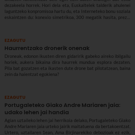
dezakeela horrek. Hori dela eta, Euskaltelek talderik ahulenei
laguntzeko konpromisoa hartu du, eta Interneteko bonu soziala
eskaintzen du: konexio simetrikoa, 300 megatik hasita, prezio
murriztuan eta denbora-eperik gabe.
EZAGUTU
Haurrentzako dronerik onenak
Droneak, edonon ikusten diren gidaririk gabeko aireko ibilgailu
horiek, aukera bikaina dira haurrek mundua esplora dezaten.
Pila bat gozatzen eta ikasten dute drone bat pilotatzean, baina
zein da haientzat egokiena?
EZAGUTU
Portugaleteko Giako Andre Mariaren jaia:
udako lehen jai handia
Agian uztaileko lehen jai herrikoia delako, Portugaleteko Giako
Andre Mariaren jaia urteko jairik maitatuena da bertakoentzat.
Urtero, uztailaren 1ean, Ama Birjinarekiko debozioak ez ezik,