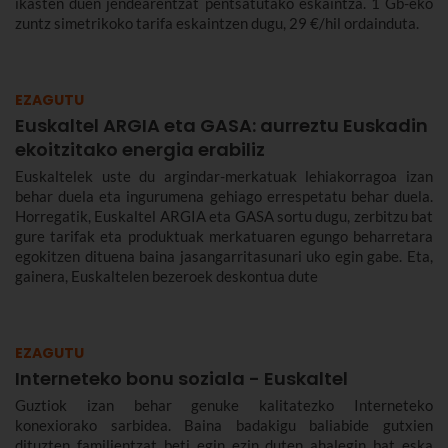
ikasten duen jendearentzat pentsatutako eskaintza. 1 Gb-eko
zuntz simetrikoko tarifa eskaintzen dugu, 29 €/hil ordainduta.
EZAGUTU
Euskaltel ARGIA eta GASA: aurreztu Euskadin
ekoitzitako energia erabiliz
Euskaltelek uste du argindar-merkatuak lehiakorragoa izan
behar duela eta ingurumena gehiago errespetatu behar duela.
Horregatik, Euskaltel ARGIA eta GASA sortu dugu, zerbitzu bat
gure tarifak eta produktuak merkatuaren egungo beharretara
egokitzen dituena baina jasangarritasunari uko egin gabe. Eta,
gainera, Euskaltelen bezeroek deskontua dute
EZAGUTU
Interneteko bonu soziala - Euskaltel
Guztiok izan behar genuke kalitatezko Interneteko
konexiorako sarbidea. Baina badakigu baliabide gutxien
dituzten familientzat beti egin ezin duten ahalegin bat eska