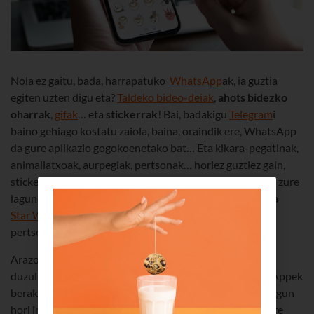
Nola ez gaitu, bada, harrapatuko
WhatsApp
ak, ia guztia
egiten uzten digu eta?
Taldeko bideo-deiak
,
ahots bidezko
oharrak
,
gifak
… eta
stickerrak
! Bai, badakigu
Telegram
i
baino gehiago kostatu zaiola, baina, oraindik ere, WhatsApp
da gure aplikazio gogokoenetako bat… Eta kikara-pegatinak,
animaliatxoak, aurpegiak, pertsonak… horiez guztiez gain,
sticker ugari deskarga dezakezu doan, eta zeureak sortu zure
lagunen eta zure
Misifu
katutxoaren argazkiekin, bai eta
Star Wars
eko pertsonaien argazkiekin ere. Sticker
pertsonalizatuak!
Arazo bakarra da horiek sortzeko beste app bat behar
duzula... baina, ikusiko duzu, seguru asko, laster, WhatsAppek
berak sortuko du horretarako tresna egokia bat. Bada, egun
hori iritsi arte, kontatuko dizugu nola sor ditzakezun zure