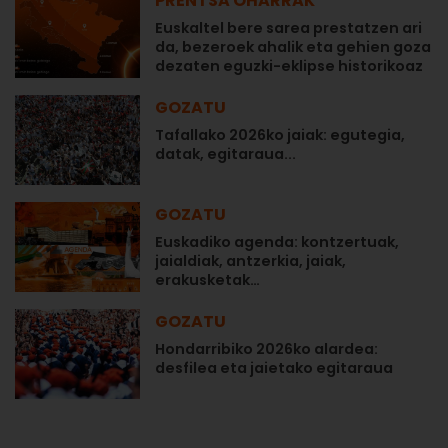
PRENTSA OHARRAK
Euskaltel bere sarea prestatzen ari
da, bezeroek ahalik eta gehien goza
dezaten eguzki-eklipse historikoaz
GOZATU
Tafallako 2026ko jaiak: egutegia,
datak, egitaraua...
GOZATU
Euskadiko agenda: kontzertuak,
jaialdiak, antzerkia, jaiak,
erakusketak…
GOZATU
Hondarribiko 2026ko alardea:
desfilea eta jaietako egitaraua