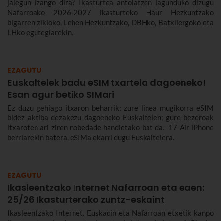
jaiegun izango dira? Ikasturtea antolatzen lagunduko dizugu
Nafarroako 2026-2027 ikasturteko Haur Hezkuntzako
bigarren zikloko, Lehen Hezkuntzako, DBHko, Batxilergoko eta
LHko egutegiarekin.
EZAGUTU
Euskaltelek badu eSIM txartela dagoeneko!
Esan agur betiko SIMari
Ez duzu gehiago itxaron beharrik: zure linea mugikorra eSIM
bidez aktiba dezakezu dagoeneko Euskaltelen; gure bezeroak
itxaroten ari ziren nobedade handietako bat da. 17 Air iPhone
berriarekin batera, eSIMa ekarri dugu Euskaltelera.
EZAGUTU
Ikasleentzako Internet Nafarroan eta eaen:
25/26 Ikasturterako zuntz-eskaint
Ikasleentzako Internet. Euskadin eta Nafarroan etxetik kanpo