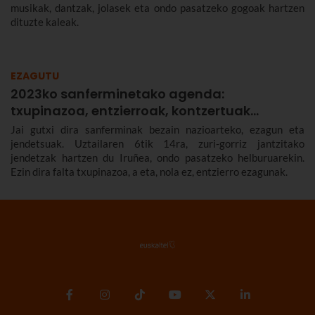
musikak, dantzak, jolasek eta ondo pasatzeko gogoak hartzen
dituzte kaleak.
EZAGUTU
2023ko sanferminetako agenda:
txupinazoa, entzierroak, kontzertuak…
Jai gutxi dira sanferminak bezain nazioarteko, ezagun eta
jendetsuak. Uztailaren 6tik 14ra, zuri-gorriz jantzitako
jendetzak hartzen du Iruñea, ondo pasatzeko helburuarekin.
Ezin dira falta txupinazoa, a eta, nola ez, entzierro ezagunak.