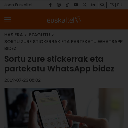
Joan Euskaltel
ES
EU
HASIERA
EZAGUTU
SORTU ZURE STICKERRAK ETA PARTEKATU WHATSAPP
BIDEZ
Sortu zure stickerrak eta
partekatu WhatsApp bidez
2019-07-23 08:02