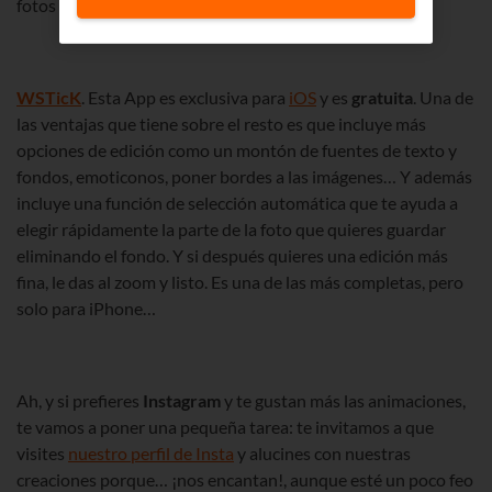
fotos es muy parecido, y es
gratis
.
WSTicK
. Esta App es exclusiva para
iOS
y es
gratuita
. Una de
las ventajas que tiene sobre el resto es que incluye más
opciones de edición como un montón de fuentes de texto y
fondos, emoticonos, poner bordes a las imágenes… Y además
incluye una función de selección automática que te ayuda a
elegir rápidamente la parte de la foto que quieres guardar
eliminando el fondo. Y si después quieres una edición más
fina, le das al zoom y listo. Es una de las más completas, pero
solo para iPhone…
Ah, y si prefieres
Instagram
y te gustan más las animaciones,
te vamos a poner una pequeña tarea: te invitamos a que
visites
nuestro perfil de Insta
y alucines con nuestras
creaciones porque… ¡nos encantan!, aunque esté un poco feo