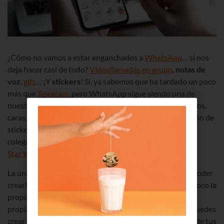
¿Cómo no vamos a estar enganchados a
WhatsApp
… si nos
deja hacer casi de todo?
Videollamadas en grupo
,
notas de
voz
,
gifs
… ¡Y
stickers
! Sí, ya sabemos que ha tardado un poco
más que
Telegram
, pero WhatsApp sigue siendo una de
nuestras Apps favoritas… Y pegatinas de tazas, animalitos,
caras, personas… también puedes descargarte un montón de
stickers gratis y hasta crear los tuyos con fotos de tus
colegas, de tu gatito
Misifú
y hasta de los personajes de
Star Wars
. ¡Stickers personalizados!
La única pega es que necesitas una App diferente para poder
crearlos… aunque ya verás, seguro que dentro de muy poco la
propia WhatsApp nos sorprende con una herramienta
propia. Pues hasta que llegue te vamos a contar cómo puedes
crear tus propios stickers para que todos los miembros de tus