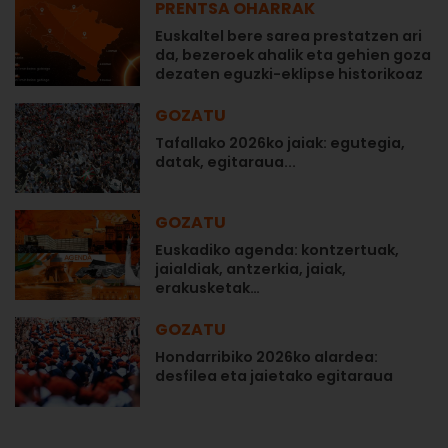
PRENTSA OHARRAK
Euskaltel bere sarea prestatzen ari
da, bezeroek ahalik eta gehien goza
dezaten eguzki-eklipse historikoaz
GOZATU
Tafallako 2026ko jaiak: egutegia,
datak, egitaraua...
GOZATU
Euskadiko agenda: kontzertuak,
jaialdiak, antzerkia, jaiak,
erakusketak…
GOZATU
Hondarribiko 2026ko alardea:
desfilea eta jaietako egitaraua