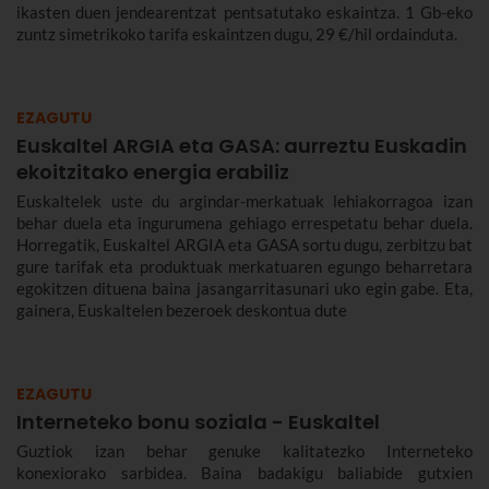
ikasten duen jendearentzat pentsatutako eskaintza. 1 Gb-eko
zuntz simetrikoko tarifa eskaintzen dugu, 29 €/hil ordainduta.
EZAGUTU
Euskaltel ARGIA eta GASA: aurreztu Euskadin
ekoitzitako energia erabiliz
Euskaltelek uste du argindar-merkatuak lehiakorragoa izan
behar duela eta ingurumena gehiago errespetatu behar duela.
Horregatik, Euskaltel ARGIA eta GASA sortu dugu, zerbitzu bat
gure tarifak eta produktuak merkatuaren egungo beharretara
egokitzen dituena baina jasangarritasunari uko egin gabe. Eta,
gainera, Euskaltelen bezeroek deskontua dute
EZAGUTU
Interneteko bonu soziala - Euskaltel
Guztiok izan behar genuke kalitatezko Interneteko
konexiorako sarbidea. Baina badakigu baliabide gutxien