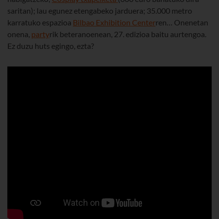
saritan); lau egunez etengabeko jarduera; 35.000 metro
karratuko espazioa
Bilbao Exhibition Center
ren… Onenetan
onena,
party
rik beteranoenean, 27. edizioa baitu aurtengoa.
Ez duzu huts egingo, ezta?