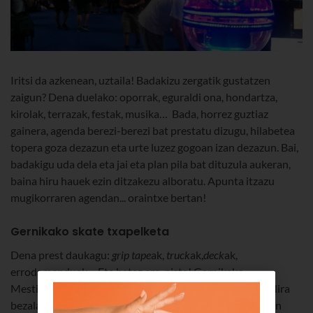
Iritsi da azkenean, uztaila! Badakizu zergatik gustatzen
zaigun? Dena duelako: oporrak, eguraldi ona, hondartza,
kirolak, terrazak, festak, musika… Bada, horrez guztiaz
gainera, agenda berezi-berezi bat prestatu dizugu, hilabetea
topera goza dezazun eta urte luzez gogoan izan dezazun. Bai,
badakigu uda dela eta jai eta plan pila bat dituzula aukeran,
baina hiru hauek ezin ditzakezu alboratu. Apunta itzazu
mugikorraren agendan... oraintxe bertan!
Gernikako skate txapelketa
Dena prest daukagu:
grip tape
ak,
truck
ak,
deck
ak,
errodamenduak… Eta batez ere, pista! Gernikako
Mestikabasoko instalazioak primeran daude, berriak balira
bezala. Pintatu eta nikeleztatu berriak daude, hilaren 6an