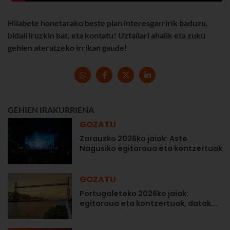
Hilabete honetarako beste plan interesgarririk baduzu,
bidali iruzkin bat, eta kontatu! Uztailari ahalik eta zuku
gehien ateratzeko irrikan gaude!
GEHIEN IRAKURRIENA
GOZATU
Zarauzko 2026ko jaiak: Aste
Nagusiko egitaraua eta kontzertuak
GOZATU
Portugaleteko 2026ko jaiak:
egitaraua eta kontzertuak, datak...