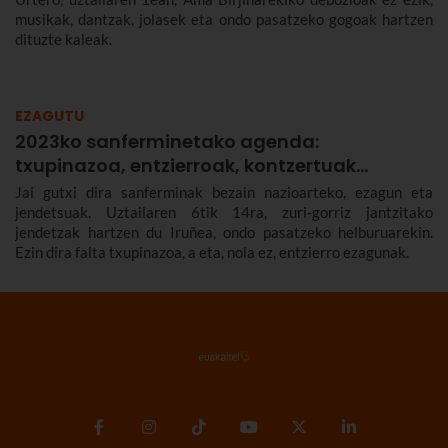
musikak, dantzak, jolasek eta ondo pasatzeko gogoak hartzen
dituzte kaleak.
EZAGUTU
2023ko sanferminetako agenda:
txupinazoa, entzierroak, kontzertuak…
Jai gutxi dira sanferminak bezain nazioarteko, ezagun eta
jendetsuak. Uztailaren 6tik 14ra, zuri-gorriz jantzitako
jendetzak hartzen du Iruñea, ondo pasatzeko helburuarekin.
Ezin dira falta txupinazoa, a eta, nola ez, entzierro ezagunak.