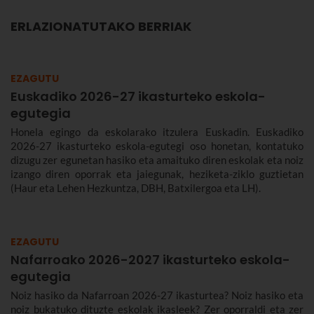
ERLAZIONATUTAKO BERRIAK
EZAGUTU
Euskadiko 2026-27 ikasturteko eskola-
egutegia
Honela egingo da eskolarako itzulera Euskadin. Euskadiko
2026-27 ikasturteko eskola-egutegi oso honetan, kontatuko
dizugu zer egunetan hasiko eta amaituko diren eskolak eta noiz
izango diren oporrak eta jaiegunak, heziketa-ziklo guztietan
(Haur eta Lehen Hezkuntza, DBH, Batxilergoa eta LH).
EZAGUTU
Nafarroako 2026-2027 ikasturteko eskola-
egutegia
Noiz hasiko da Nafarroan 2026-27 ikasturtea? Noiz hasiko eta
noiz bukatuko dituzte eskolak ikasleek? Zer oporraldi eta zer