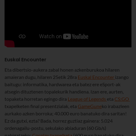
Euskal Encounter
Eta dibertsio-aukera zabal honen azkenburukoa hilaren
amaieran dugu, hilaren 25etik 28ra
Euskal Encounter
izango
baitugu: informatika, hardwarea eta batez ere eSport-ak
atsegin dituztenen topalekurik handiena. Izan ere, aurten,
topaketa horretan egingo dira
League of Legends
eta
CS:GO
txapelketen final presentzialak, eta
GameGune
ko irabazleen
aurkako azken borroka; 40.000 euro banatuko dira saritan!
Ez da gutxi, ezta? Bada, horrez guztiaz gainera: 5.024
ordenagailu-postu, sekulako abiaduran (60 Gb/s)
nabigatzeko;
Cosplay txapelketa
(600 euro banatuko dira