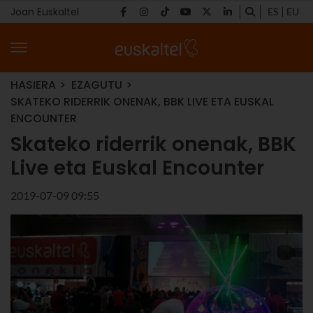
Joan Euskaltel
ES
EU
HASIERA
EZAGUTU
SKATEKO RIDERRIK ONENAK, BBK LIVE ETA EUSKAL
ENCOUNTER
Skateko riderrik onenak, BBK
Live eta Euskal Encounter
2019-07-09 09:55