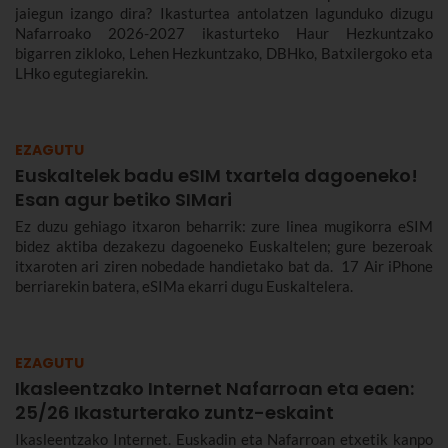
jaiegun izango dira? Ikasturtea antolatzen lagunduko dizugu
Nafarroako 2026-2027 ikasturteko Haur Hezkuntzako
bigarren zikloko, Lehen Hezkuntzako, DBHko, Batxilergoko eta
LHko egutegiarekin.
EZAGUTU
Euskaltelek badu eSIM txartela dagoeneko!
Esan agur betiko SIMari
Ez duzu gehiago itxaron beharrik: zure linea mugikorra eSIM
bidez aktiba dezakezu dagoeneko Euskaltelen; gure bezeroak
itxaroten ari ziren nobedade handietako bat da. 17 Air iPhone
berriarekin batera, eSIMa ekarri dugu Euskaltelera.
EZAGUTU
Ikasleentzako Internet Nafarroan eta eaen:
25/26 Ikasturterako zuntz-eskaint
Ikasleentzako Internet. Euskadin eta Nafarroan etxetik kanpo