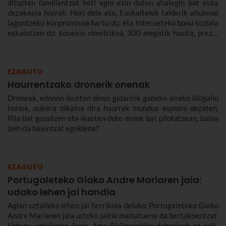
dituzten familientzat beti egin ezin duten ahalegin bat eska
dezakeela horrek. Hori dela eta, Euskaltelek talderik ahulenei
laguntzeko konpromisoa hartu du, eta Interneteko bonu soziala
eskaintzen du: konexio simetrikoa, 300 megatik hasita, prezio
murriztuan eta denbora-eperik gabe.
EZAGUTU
Haurrentzako dronerik onenak
Droneak, edonon ikusten diren gidaririk gabeko aireko ibilgailu
horiek, aukera bikaina dira haurrek mundua esplora dezaten.
Pila bat gozatzen eta ikasten dute drone bat pilotatzean, baina
zein da haientzat egokiena?
EZAGUTU
Portugaleteko Giako Andre Mariaren jaia:
udako lehen jai handia
Agian uztaileko lehen jai herrikoia delako, Portugaleteko Giako
Andre Mariaren jaia urteko jairik maitatuena da bertakoentzat.
Urtero, uztailaren 1ean, Ama Birjinarekiko debozioak ez ezik,