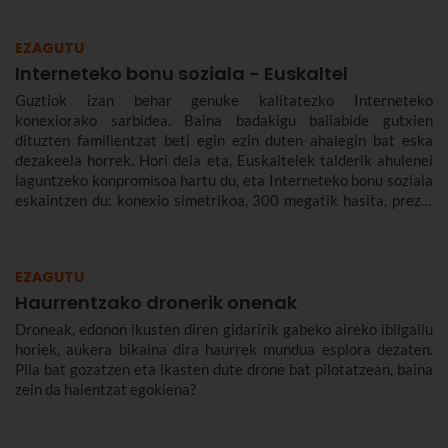
EZAGUTU
Interneteko bonu soziala - Euskaltel
Guztiok izan behar genuke kalitatezko Interneteko
konexiorako sarbidea. Baina badakigu baliabide gutxien
dituzten familientzat beti egin ezin duten ahalegin bat eska
dezakeela horrek. Hori dela eta, Euskaltelek talderik ahulenei
laguntzeko konpromisoa hartu du, eta Interneteko bonu soziala
eskaintzen du: konexio simetrikoa, 300 megatik hasita, prezio
murriztuan eta denbora-eperik gabe.
EZAGUTU
Haurrentzako dronerik onenak
Droneak, edonon ikusten diren gidaririk gabeko aireko ibilgailu
horiek, aukera bikaina dira haurrek mundua esplora dezaten.
Pila bat gozatzen eta ikasten dute drone bat pilotatzean, baina
zein da haientzat egokiena?