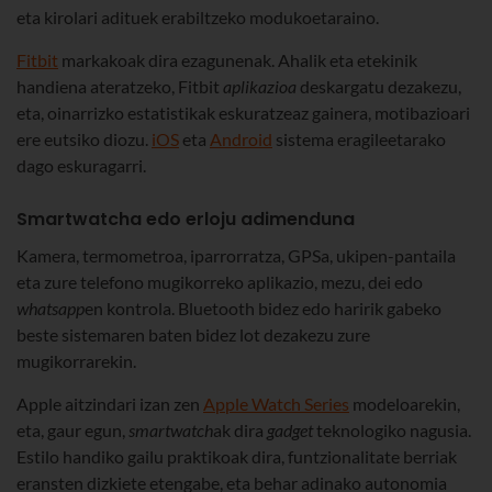
eta kirolari adituek erabiltzeko modukoetaraino.
Fitbit
markakoak dira ezagunenak. Ahalik eta etekinik
handiena ateratzeko, Fitbit
aplikazioa
deskargatu dezakezu,
eta, oinarrizko estatistikak eskuratzeaz gainera, motibazioari
ere eutsiko diozu.
iOS
eta
Android
sistema eragileetarako
dago eskuragarri.
Smartwatcha edo erloju adimenduna
Kamera, termometroa, iparrorratza, GPSa, ukipen-pantaila
eta zure telefono mugikorreko aplikazio, mezu, dei edo
whatsapp
en kontrola. Bluetooth bidez edo haririk gabeko
beste sistemaren baten bidez lot dezakezu zure
mugikorrarekin.
Apple aitzindari izan zen
Apple Watch Series
modeloarekin,
eta, gaur egun,
smartwatch
ak dira
gadget
teknologiko nagusia.
Estilo handiko gailu praktikoak dira, funtzionalitate berriak
eransten dizkiete etengabe, eta behar adinako autonomia