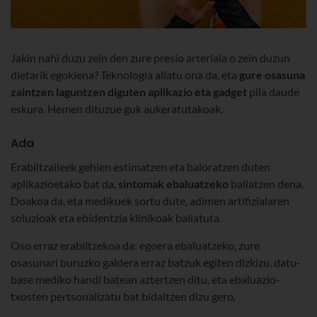
Jakin nahi duzu zein den zure presio arteriala o zein duzun
dietarik egokiena? Teknologia aliatu ona da, eta
gure osasuna
zaintzen laguntzen diguten aplikazio eta gadget
pila daude
eskura. Hemen dituzue guk aukeratutakoak.
Ada
Erabiltzaileek gehien estimatzen eta baloratzen duten
aplikazioetako bat da,
sintomak ebaluatzeko
baliatzen dena.
Doakoa da, eta medikuek sortu dute, adimen artifizialaren
soluzioak eta ebidentzia klinikoak baliatuta.
Oso erraz erabiltzekoa da: egoera ebaluatzeko, zure
osasunari buruzko galdera erraz batzuk egiten dizkizu, datu-
base mediko handi batean aztertzen ditu, eta ebaluazio-
txosten pertsonalizatu bat bidaltzen dizu gero.