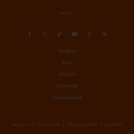
Ezagutu
Ikasi
Gozatu
Enpresak
Euskal izenak
Lege-oharra
Cookien politika
Pribatutasun politika
Kanal etikoa