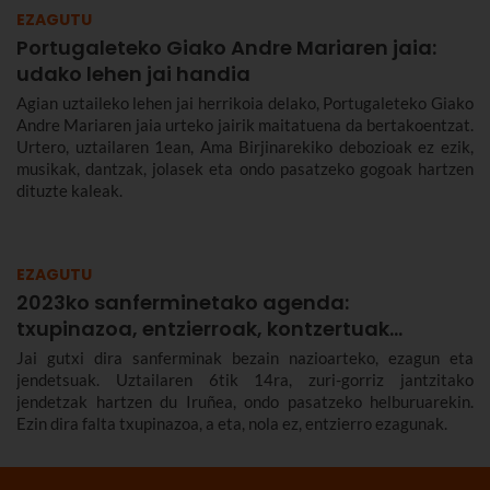
EZAGUTU
Portugaleteko Giako Andre Mariaren jaia:
udako lehen jai handia
Agian uztaileko lehen jai herrikoia delako, Portugaleteko Giako
Andre Mariaren jaia urteko jairik maitatuena da bertakoentzat.
Urtero, uztailaren 1ean, Ama Birjinarekiko debozioak ez ezik,
musikak, dantzak, jolasek eta ondo pasatzeko gogoak hartzen
dituzte kaleak.
EZAGUTU
2023ko sanferminetako agenda:
txupinazoa, entzierroak, kontzertuak…
Jai gutxi dira sanferminak bezain nazioarteko, ezagun eta
jendetsuak. Uztailaren 6tik 14ra, zuri-gorriz jantzitako
jendetzak hartzen du Iruñea, ondo pasatzeko helburuarekin.
Ezin dira falta txupinazoa, a eta, nola ez, entzierro ezagunak.