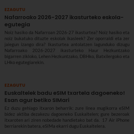
EZAGUTU
Nafarroako 2026-2027 ikasturteko eskola-
egutegia
Noiz hasiko da Nafarroan 2026-27 ikasturtea? Noiz hasiko eta
noiz bukatuko dituzte eskolak ikasleek? Zer oporraldi eta zer
jaiegun izango dira? Ikasturtea antolatzen lagunduko dizugu
Nafarroako 2026-2027 ikasturteko Haur Hezkuntzako
bigarren zikloko, Lehen Hezkuntzako, DBHko, Batxilergoko eta
LHko egutegiarekin.
EZAGUTU
Euskaltelek badu eSIM txartela dagoeneko!
Esan agur betiko SIMari
Ez duzu gehiago itxaron beharrik: zure linea mugikorra eSIM
bidez aktiba dezakezu dagoeneko Euskaltelen; gure bezeroak
itxaroten ari ziren nobedade handietako bat da. 17 Air iPhone
berriarekin batera, eSIMa ekarri dugu Euskaltelera.