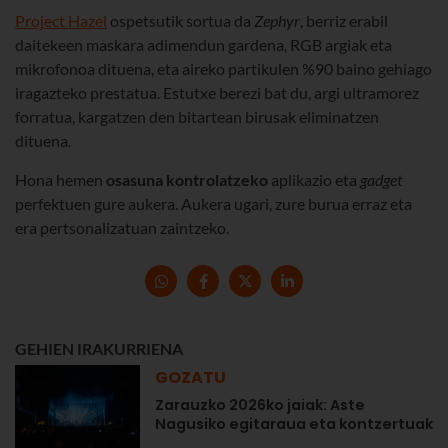
Project Hazel
ospetsutik sortua da
Zephyr
, berriz erabil
daitekeen maskara adimendun gardena, RGB argiak eta
mikrofonoa dituena, eta aireko partikulen %90 baino gehiago
iragazteko prestatua. Estutxe berezi bat du, argi ultramorez
forratua, kargatzen den bitartean birusak eliminatzen
dituena.
Hona hemen
osasuna kontrolatzeko
aplikazio eta
gadget
perfektuen gure aukera. Aukera ugari, zure burua erraz eta
era pertsonalizatuan zaintzeko.
GEHIEN IRAKURRIENA
GOZATU
Zarauzko 2026ko jaiak: Aste
Nagusiko egitaraua eta kontzertuak