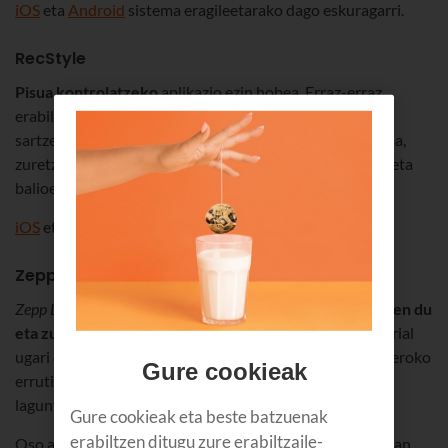
iOS
eta
Android
sistema eragileetarako dago eskuragarri.
RecStyle
Pisua kontrolatzeko
aplikazio ezin hobea. Erraz-erraz
erabiltzekoa; nahikoa duzu egunean behin zure datuak
sartzea, eta ibilbide-orri bat gomendatuko dizu dieta gisa,
zuretzat berariaz pentsatua. Grafikoen pantaila bat du, eta
balioetan gertatzen diren aldaketak ikus ditzakezu hor.
iOS
eta
Android
sistemetarako deskargatu dezakezu.
Zepp Life
Zepp Life
k
zure jarduera erregistratzen du, loa aztertzen du
eta zure entrenamenduak ebaluatzen ditu
. Bideo tutorial
ugari eskaintzen dizkizu, motibazioari eusteko eta eguneroko
Gure cookieak
errutina osasuntsuago eta atseginago bat sortzen
laguntzeko.
Gure cookieak eta beste batzuenak
erabiltzen ditugu zure erabiltzaile-
Oso aplikazio intuitiboa da, eta
iOS
edo
Android
gailuetan