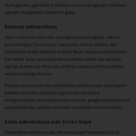
dute gainera, gai baitira zenbait orduz edo egunez martxan
egoteko kargatzeko beharrik gabe.
Baskula adimenduna
Jakin nahi duzu zein den zure gorputzaren gantz- edo ur-
portzentajea? Zure hezur-masa edo zure proteina- eta
hidratazio-maila jakiteko irrikaz? Bada, baskula adimendun
bat behar duzu, gorputzaren azterketa azkar eta zehatza
egingo duena eta dieta edo ariketa-saioa monitorizatzeko
aukera emango dizuna.
Batzuk eskumuturreko adimendun batekin edo
smartwatch
batekin konekta daitezke, eguneroko jarduera
erregistratzeko, edo baita beste osasun-
gadget
batzuekin ere;
esate baterako, tentsio arteriala neurtzeko monitoreekin.
Soka adimenduna edo Smart Rope
Sokasaltoa ariketa osatu eta osasungarrienetako bat da.