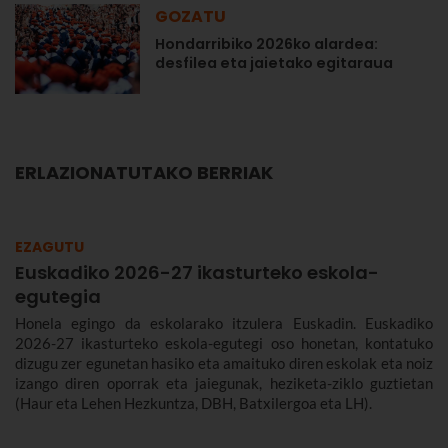
GOZATU
Hondarribiko 2026ko alardea:
desfilea eta jaietako egitaraua
ERLAZIONATUTAKO BERRIAK
EZAGUTU
Euskadiko 2026-27 ikasturteko eskola-
egutegia
Honela egingo da eskolarako itzulera Euskadin. Euskadiko
2026-27 ikasturteko eskola-egutegi oso honetan, kontatuko
dizugu zer egunetan hasiko eta amaituko diren eskolak eta noiz
izango diren oporrak eta jaiegunak, heziketa-ziklo guztietan
(Haur eta Lehen Hezkuntza, DBH, Batxilergoa eta LH).