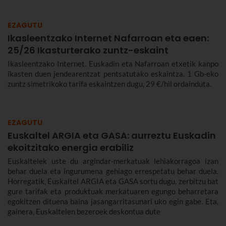
EZAGUTU
Ikasleentzako Internet Nafarroan eta eaen:
25/26 Ikasturterako zuntz-eskaint
Ikasleentzako Internet. Euskadin eta Nafarroan etxetik kanpo
ikasten duen jendearentzat pentsatutako eskaintza. 1 Gb-eko
zuntz simetrikoko tarifa eskaintzen dugu, 29 €/hil ordainduta.
EZAGUTU
Euskaltel ARGIA eta GASA: aurreztu Euskadin
ekoitzitako energia erabiliz
Euskaltelek uste du argindar-merkatuak lehiakorragoa izan
behar duela eta ingurumena gehiago errespetatu behar duela.
Horregatik, Euskaltel ARGIA eta GASA sortu dugu, zerbitzu bat
gure tarifak eta produktuak merkatuaren egungo beharretara
egokitzen dituena baina jasangarritasunari uko egin gabe. Eta,
gainera, Euskaltelen bezeroek deskontua dute