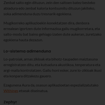
Zenbat salto egin dituzun, zein den saltoen batez besteko
abiadura edo zenbat kaloria kontsumitu dituzun jakiteko,
soka adimenduna duzu tresnarik egokiena.
Mugikorreko aplikazioekin konektatzen dira, denbora
errealean igortzen dute informazioa gailu mugikorretara, eta
salto-modu bat baino gehiago izaten dute aukeran, zuretzako
egokiena hauta dezazun.
Lo-sistema adimenduna
Lo-patroiak, arnas zikloak eta bihotz-taupaden maiztasuna
erregistratzen ditu, eta kutsadura akustikoa, tenperatura eta
argi-maila kontrolatzen. Gailu honi esker, zure lo-zikloak ikusi
eta konpara ditzakezu gauero.
Ezagunena Aura da, osasun aplikazioetan espezializatutako
Withings
etxeak diseinatua.
Zephyr