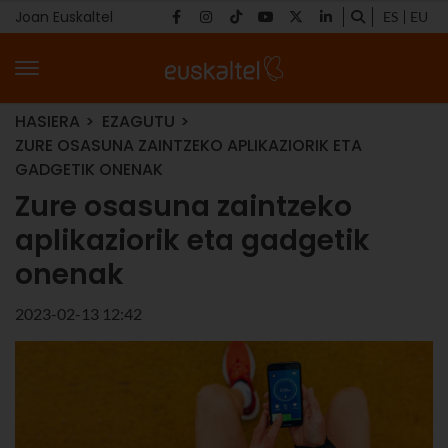
Joan Euskaltel
ES
EU
HASIERA
EZAGUTU
ZURE OSASUNA ZAINTZEKO APLIKAZIORIK ETA
GADGETIK ONENAK
Zure osasuna zaintzeko
aplikaziorik eta gadgetik
onenak
2023-02-13 12:42