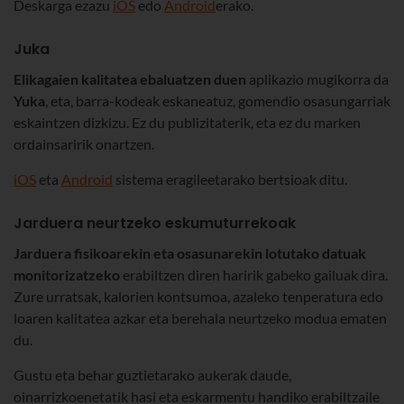
Deskarga ezazu
iOS
edo
Android
erako.
Juka
Elikagaien kalitatea ebaluatzen duen
aplikazio mugikorra da
Yuka
, eta, barra-kodeak eskaneatuz, gomendio osasungarriak
eskaintzen dizkizu. Ez du publizitaterik, eta ez du marken
ordainsaririk onartzen.
iOS
eta
Android
sistema eragileetarako bertsioak ditu.
Jarduera neurtzeko eskumuturrekoak
Jarduera fisikoarekin eta osasunarekin lotutako datuak
monitorizatzeko
erabiltzen diren haririk gabeko gailuak dira.
Zure urratsak, kalorien kontsumoa, azaleko tenperatura edo
loaren kalitatea azkar eta berehala neurtzeko modua ematen
du.
Gustu eta behar guztietarako aukerak daude,
oinarrizkoenetatik hasi eta eskarmentu handiko erabiltzaile