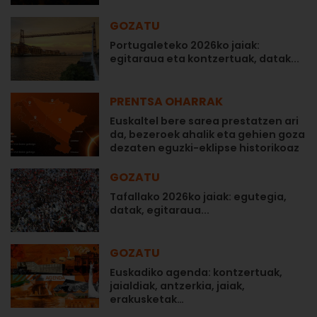
GOZATU
Portugaleteko 2026ko jaiak:
egitaraua eta kontzertuak, datak...
PRENTSA OHARRAK
Euskaltel bere sarea prestatzen ari
da, bezeroek ahalik eta gehien goza
dezaten eguzki-eklipse historikoaz
GOZATU
Tafallako 2026ko jaiak: egutegia,
datak, egitaraua...
GOZATU
Euskadiko agenda: kontzertuak,
jaialdiak, antzerkia, jaiak,
erakusketak…