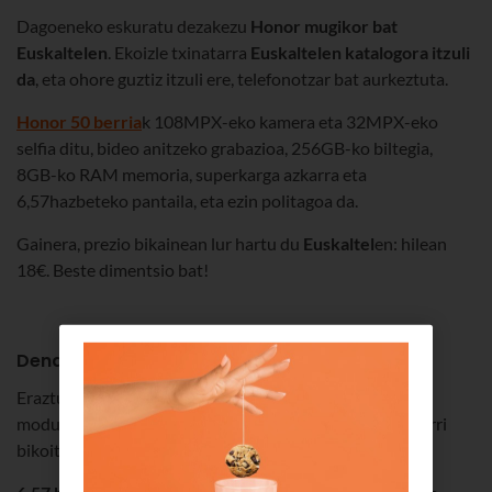
Dagoeneko eskuratu dezakezu
Honor mugikor bat
Euskaltelen
. Ekoizle txinatarra
Euskaltelen katalogora itzuli
da
, eta ohore guztiz itzuli ere, telefonotzar bat aurkeztuta.
Honor 50 berria
k 108MPX-eko kamera eta 32MPX-eko
selfia ditu, bideo anitzeko grabazioa, 256GB-ko biltegia,
8GB-ko RAM memoria, superkarga azkarra eta
6,57hazbeteko pantaila, eta ezin politagoa da.
Gainera, prezio bikainean lur hartu du
Euskaltel
en: hilean
18€. Beste dimentsio bat!
Dena da bikoitza diseinuan
Eraztun bikoitzeko estetika atzeko kameraren
moduluarentzat, geruza eta testura bikoitza eta estalgarri
bikoitza.