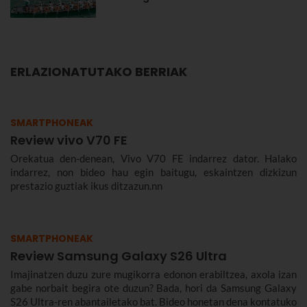
ERLAZIONATUTAKO BERRIAK
SMARTPHONEAK
Review vivo V70 FE
Orekatua den-denean, Vivo V70 FE indarrez dator. Halako
indarrez, non bideo hau egin baitugu, eskaintzen dizkizun
prestazio guztiak ikus ditzazun.nn
SMARTPHONEAK
Review Samsung Galaxy S26 Ultra
Imajinatzen duzu zure mugikorra edonon erabiltzea, axola izan
gabe norbait begira ote duzun? Bada, hori da Samsung Galaxy
S26 Ultra-ren abantailetako bat. Bideo honetan dena kontatuko