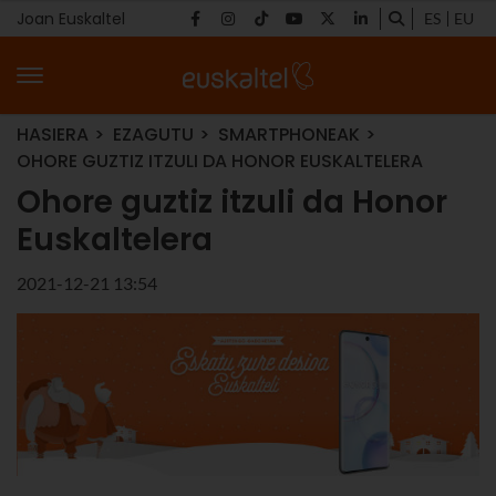
Joan Euskaltel
ES
EU
HASIERA
EZAGUTU
SMARTPHONEAK
OHORE GUZTIZ ITZULI DA HONOR EUSKALTELERA
Ohore guztiz itzuli da Honor
Euskaltelera
2021-12-21 13:54