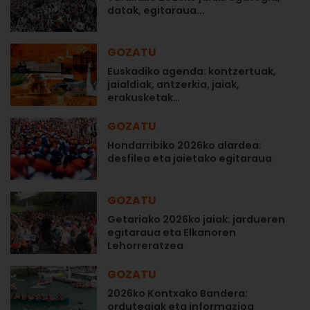
datak, egitaraua...
GOZATU
Euskadiko agenda: kontzertuak,
jaialdiak, antzerkia, jaiak,
erakusketak…
GOZATU
Hondarribiko 2026ko alardea:
desfilea eta jaietako egitaraua
GOZATU
Getariako 2026ko jaiak: jardueren
egitaraua eta Elkanoren
Lehorreratzea
GOZATU
2026ko Kontxako Bandera:
ordutegiak eta informazioa