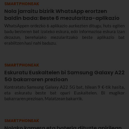
SMARTPHONEAK
Nola jarraitu bizirik WhatsApp erortzen
baldin bada: Beste 6 mezularitza-aplikazio
WhatsAppen ordezko 6 aplikazio aurkezten ditugu, huts egiten
badu besteren bat izateko eskura, edo informazioa eskura izan
dezazun, berehalako mezularitzako beste aplikazio bat
erabiltzen hasi nahi baduzu.
SMARTPHONEAK
Eskuratu Euskaltelen bi Samsung Galaxy A22
5G bakarraren prezioan
Kontratatu Samsung Galaxy A22 5G bat, hilean 9 €-tik hasita,
eta eskuratu beste bat opari Euskaltelen. Bi mugikor
bakarraren prezioan. Maiatzean bakarrik.
SMARTPHONEAK
Nolako kamera eta bateria dituzte apirilean