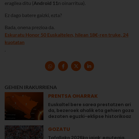
eragilea ditu (
Android 11
n oinarritua).
Ez dago batere gaizki, ezta?
Bada, onena prezioa da.
Eskuratu Honor 50 Euskaltelen, hilean 18€-ren truke, 24
kuotatan
.
GEHIEN IRAKURRIENA
PRENTSA OHARRAK
Euskaltel bere sarea prestatzen ari
da, bezeroek ahalik eta gehien goza
dezaten eguzki-eklipse historikoaz
GOZATU
Tafallako 2026ko jaiak: egutegia,