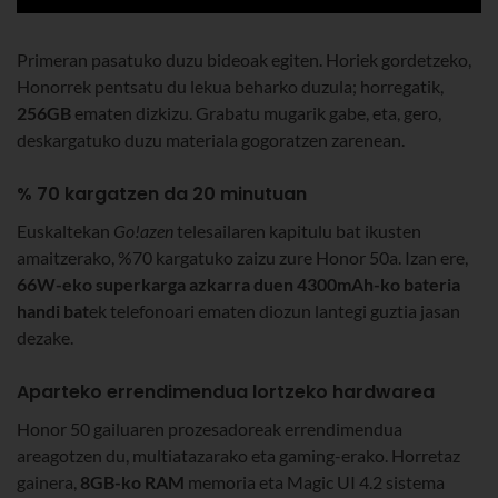
Primeran pasatuko duzu bideoak egiten. Horiek gordetzeko,
Honorrek pentsatu du lekua beharko duzula; horregatik,
256GB
ematen dizkizu. Grabatu mugarik gabe, eta, gero,
deskargatuko duzu materiala gogoratzen zarenean.
% 70 kargatzen da 20 minutuan
Euskaltekan
Go!azen
telesailaren kapitulu bat ikusten
amaitzerako, %70 kargatuko zaizu zure Honor 50a. Izan ere,
66W-eko superkarga azkarra duen 4300mAh-ko bateria
handi bat
ek telefonoari ematen diozun lantegi guztia jasan
dezake.
Aparteko errendimendua lortzeko hardwarea
Honor 50 gailuaren prozesadoreak errendimendua
areagotzen du, multiatazarako eta gaming-erako. Horretaz
gainera,
8GB-ko RAM
memoria eta Magic UI 4.2 sistema