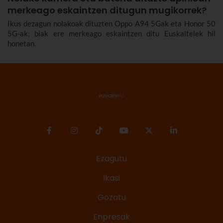
merkeago eskaintzen ditugun mugikorrek?
Ikus dezagun nolakoak dituzten Oppo A94 5Gak eta Honor 50
5G-ak; biak ere merkeago eskaintzen ditu Euskaltelek hil
honetan.
Ezagutu
Ikasi
Gozatu
Enpresak