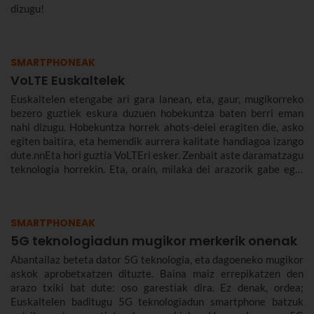
dizugu!
SMARTPHONEAK
VoLTE Euskaltelek
Euskaltelen etengabe ari gara lanean, eta, gaur, mugikorreko
bezero guztiek eskura duzuen hobekuntza baten berri eman
nahi dizugu. Hobekuntza horrek ahots-deiei eragiten die, asko
egiten baitira, eta hemendik aurrera kalitate handiagoa izango
dute.nnEta hori guztia VoLTEri esker. Zenbait aste daramatzagu
teknologia horrekin. Eta, orain, milaka dei arazorik gabe egin
ondoren, azaldu nahi dizugu zer den eta zergatik den
onuragarria zuretzat.
SMARTPHONEAK
5G teknologiadun mugikor merkerik onenak
Abantailaz beteta dator 5G teknologia, eta dagoeneko mugikor
askok aprobetxatzen dituzte. Baina maiz errepikatzen den
arazo txiki bat dute: oso garestiak dira. Ez denak, ordea;
Euskaltelen baditugu 5G teknologiadun smartphone batzuk