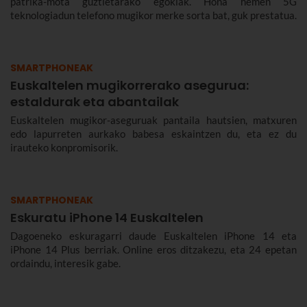
patrika-mota guztietarako egokiak. Hona hemen 5G
teknologiadun telefono mugikor merke sorta bat, guk prestatua.
SMARTPHONEAK
Euskaltelen mugikorrerako asegurua:
estaldurak eta abantailak
Euskaltelen mugikor-aseguruak pantaila hautsien, matxuren
edo lapurreten aurkako babesa eskaintzen du, eta ez du
irauteko konpromisorik.
SMARTPHONEAK
Eskuratu iPhone 14 Euskaltelen
Dagoeneko eskuragarri daude Euskaltelen iPhone 14 eta
iPhone 14 Plus berriak. Online eros ditzakezu, eta 24 epetan
ordaindu, interesik gabe.