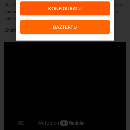
dezakezu, baita kamera bizkorrean eta motelean grabatu eta
KONFIGURATU
kamera nagusiarekin eta angeluhadiarekin aldi berean lan
egin ere.
BAZTERTU
Emaitza, hobe zuk zeuk ikustea: