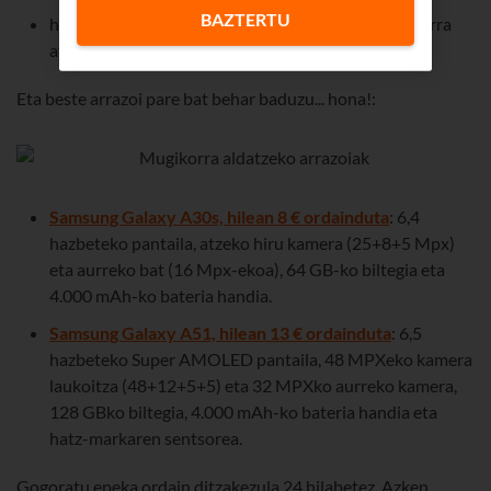
BAZTERTU
haurraren jostailu baten gainean eseri naiz, mugikorra
atzeko poltsikoan nuela, eta pantaila hautsi zait
Eta beste arrazoi pare bat behar baduzu... hona!:
Samsung Galaxy A30s, hilean 8 € ordainduta
: 6,4
hazbeteko pantaila, atzeko hiru kamera (25+8+5 Mpx)
eta aurreko bat (16 Mpx-ekoa), 64 GB-ko biltegia eta
4.000 mAh-ko bateria handia.
Samsung Galaxy A51, hilean 13 € ordainduta
: 6,5
hazbeteko Super AMOLED pantaila, 48 MPXeko kamera
laukoitza (48+12+5+5) eta 32 MPXko aurreko kamera,
128 GBko biltegia, 4.000 mAh-ko bateria handia eta
hatz-markaren sentsorea.
Gogoratu epeka ordain ditzakezula 24 hilabetez. Azken