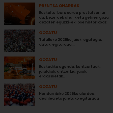
PRENTSA OHARRAK
Euskaltel bere sarea prestatzen ari
da, bezeroek ahalik eta gehien goza
dezaten eguzki-eklipse historikoaz
GOZATU
Tafallako 2026ko jaiak: egutegia,
datak, egitaraua...
GOZATU
Euskadiko agenda: kontzertuak,
jaialdiak, antzerkia, jaiak,
erakusketak…
GOZATU
Hondarribiko 2026ko alardea:
desfilea eta jaietako egitaraua