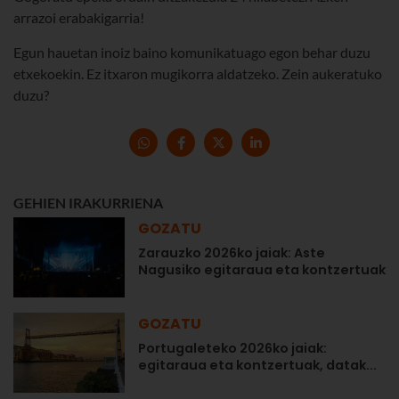
arrazoi erabakigarria!
Egun hauetan inoiz baino komunikatuago egon behar duzu
etxekoekin. Ez itxaron mugikorra aldatzeko. Zein aukeratuko
duzu?
GEHIEN IRAKURRIENA
GOZATU
Zarauzko 2026ko jaiak: Aste
Nagusiko egitaraua eta kontzertuak
GOZATU
Portugaleteko 2026ko jaiak:
egitaraua eta kontzertuak, datak...