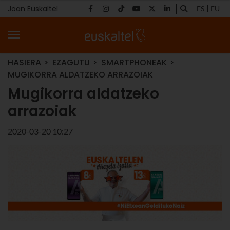
Joan Euskaltel
ES
EU
HASIERA
EZAGUTU
SMARTPHONEAK
MUGIKORRA ALDATZEKO ARRAZOIAK
Mugikorra aldatzeko
arrazoiak
2020-03-20 10:27