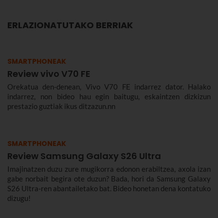
ERLAZIONATUTAKO BERRIAK
SMARTPHONEAK
Review vivo V70 FE
Orekatua den-denean, Vivo V70 FE indarrez dator. Halako
indarrez, non bideo hau egin baitugu, eskaintzen dizkizun
prestazio guztiak ikus ditzazun.nn
SMARTPHONEAK
Review Samsung Galaxy S26 Ultra
Imajinatzen duzu zure mugikorra edonon erabiltzea, axola izan
gabe norbait begira ote duzun? Bada, hori da Samsung Galaxy
S26 Ultra-ren abantailetako bat. Bideo honetan dena kontatuko
dizugu!