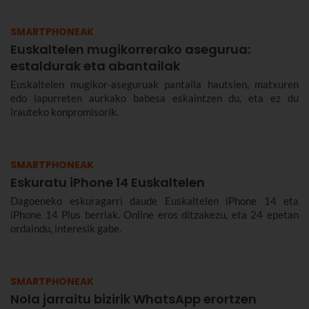
SMARTPHONEAK
Euskaltelen mugikorrerako asegurua:
estaldurak eta abantailak
Euskaltelen mugikor-aseguruak pantaila hautsien, matxuren
edo lapurreten aurkako babesa eskaintzen du, eta ez du
irauteko konpromisorik.
SMARTPHONEAK
Eskuratu iPhone 14 Euskaltelen
Dagoeneko eskuragarri daude Euskaltelen iPhone 14 eta
iPhone 14 Plus berriak. Online eros ditzakezu, eta 24 epetan
ordaindu, interesik gabe.
SMARTPHONEAK
Nola jarraitu bizirik WhatsApp erortzen