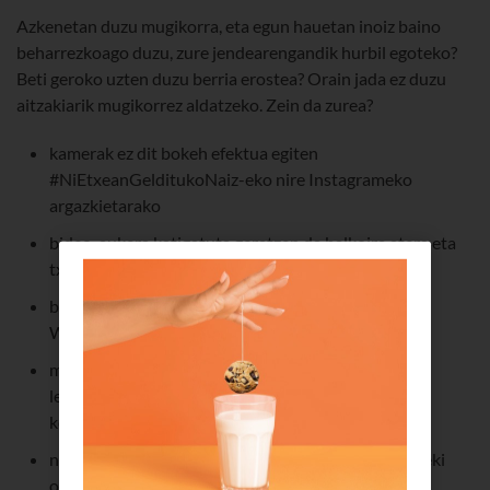
Azkenetan duzu mugikorra, eta egun hauetan inoiz baino
beharrezkoago duzu, zure jendearengandik hurbil egoteko?
Beti geroko uzten duzu berria erostea? Orain jada ez duzu
aitzakiarik mugikorrez aldatzeko. Zein da zurea?
kamerak ez dit bokeh efektua egiten
#NiEtxeanGelditukoNaiz-eko nire Instagrameko
argazkietarako
bideo-aukera katigatuta geratzen da balkoira atera eta
txaloak grabatu nahi ditudanean
bateria amaitu egiten da, justu familiarekin
Whatsappezko talde-dei batean nagoenean
memoria hain dago beteta, ezin ditut deskargatu
lehengusuen taldera iristen diren bideo biralak,
komuneko paperari buruzkoak...
nabigatzailea hain da geldoa non albiste-orri bat ireki
orduko kafea hozten baitzait