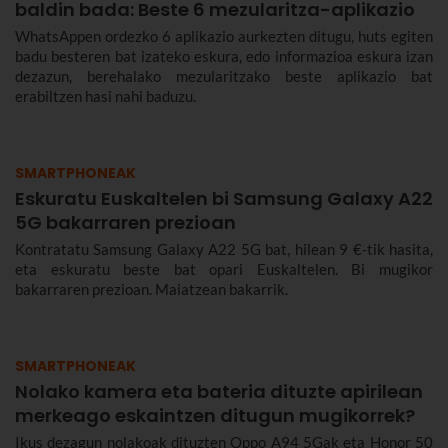
baldin bada: Beste 6 mezularitza-aplikazio
WhatsAppen ordezko 6 aplikazio aurkezten ditugu, huts egiten
badu besteren bat izateko eskura, edo informazioa eskura izan
dezazun, berehalako mezularitzako beste aplikazio bat
erabiltzen hasi nahi baduzu.
SMARTPHONEAK
Eskuratu Euskaltelen bi Samsung Galaxy A22
5G bakarraren prezioan
Kontratatu Samsung Galaxy A22 5G bat, hilean 9 €-tik hasita,
eta eskuratu beste bat opari Euskaltelen. Bi mugikor
bakarraren prezioan. Maiatzean bakarrik.
SMARTPHONEAK
Nolako kamera eta bateria dituzte apirilean
merkeago eskaintzen ditugun mugikorrek?
Ikus dezagun nolakoak dituzten Oppo A94 5Gak eta Honor 50