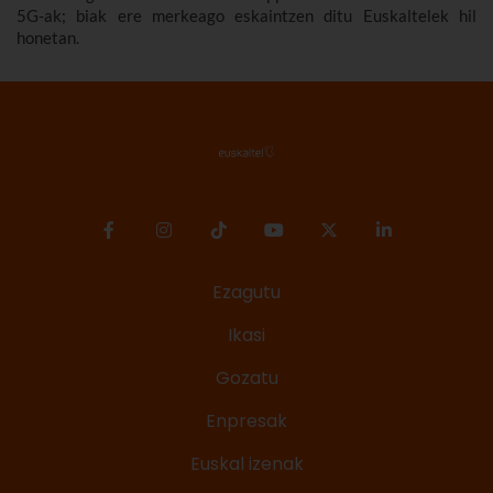
5G-ak; biak ere merkeago eskaintzen ditu Euskaltelek hil
honetan.
Ezagutu
Ikasi
Gozatu
Enpresak
Euskal izenak