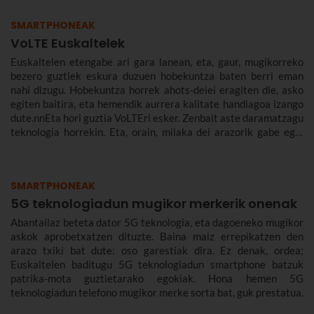
SMARTPHONEAK
VoLTE Euskaltelek
Euskaltelen etengabe ari gara lanean, eta, gaur, mugikorreko
bezero guztiek eskura duzuen hobekuntza baten berri eman
nahi dizugu. Hobekuntza horrek ahots-deiei eragiten die, asko
egiten baitira, eta hemendik aurrera kalitate handiagoa izango
dute.nnEta hori guztia VoLTEri esker. Zenbait aste daramatzagu
teknologia horrekin. Eta, orain, milaka dei arazorik gabe egin
ondoren, azaldu nahi dizugu zer den eta zergatik den
onuragarria zuretzat.
SMARTPHONEAK
5G teknologiadun mugikor merkerik onenak
Abantailaz beteta dator 5G teknologia, eta dagoeneko mugikor
askok aprobetxatzen dituzte. Baina maiz errepikatzen den
arazo txiki bat dute: oso garestiak dira. Ez denak, ordea;
Euskaltelen baditugu 5G teknologiadun smartphone batzuk
patrika-mota guztietarako egokiak. Hona hemen 5G
teknologiadun telefono mugikor merke sorta bat, guk prestatua.