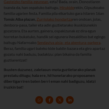
Gasteizko familia-egunean
, ezta? Bada, orain, Donostiaren
txanda da, han ospatuko baitugu,
Hirukide
rekin, Gipuzkoako
familia ugarien festa. Familia pila elkartuko gara hilaren 16an
Tomás Alba
plazan
,
Zurriolako hondartza
ren ondoan, jolas,
denbora-pasa, tailer eta adin guztietarako ikuskizunekin
gozatzera. Eta aurten, gainera, ospakizunak ez dira egun
horretan bukatuko, handik sei egunera ihesalditxo bat egingo
baitugu Nafarroako
Sendaviva aisia- eta abentura-parkera
.
Beraz, familia ugari bateko kide baldin bazara eta giro apartaz
gozatu nahi baduzu, badakizu: plan bikaina da familia
guztiarentzat!
Ikusten duzunez, zaletasun-mota guztietarako planak
prestatu ditugu; hala ere, hil honetarako proposamen
dibertigarriren baten berri eman nahi badiguzu, idatzi
iruzkin bat!