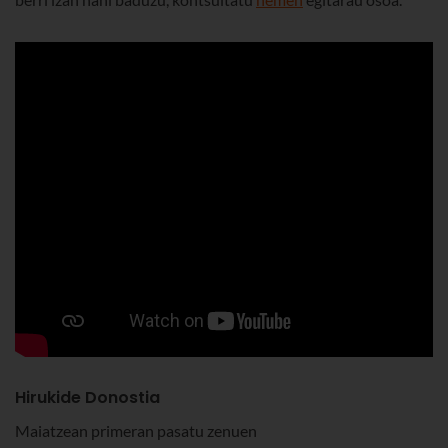
Hirukide Donostia
Maiatzean primeran pasatu zenuen