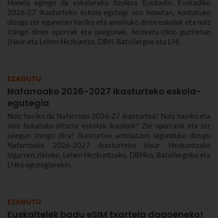
Honela egingo da eskolarako itzulera Euskadin. Euskadiko
2026-27 ikasturteko eskola-egutegi oso honetan, kontatuko
dizugu zer egunetan hasiko eta amaituko diren eskolak eta noiz
izango diren oporrak eta jaiegunak, heziketa-ziklo guztietan
(Haur eta Lehen Hezkuntza, DBH, Batxilergoa eta LH).
EZAGUTU
Nafarroako 2026-2027 ikasturteko eskola-
egutegia
Noiz hasiko da Nafarroan 2026-27 ikasturtea? Noiz hasiko eta
noiz bukatuko dituzte eskolak ikasleek? Zer oporraldi eta zer
jaiegun izango dira? Ikasturtea antolatzen lagunduko dizugu
Nafarroako 2026-2027 ikasturteko Haur Hezkuntzako
bigarren zikloko, Lehen Hezkuntzako, DBHko, Batxilergoko eta
LHko egutegiarekin.
EZAGUTU
Euskaltelek badu eSIM txartela dagoeneko!