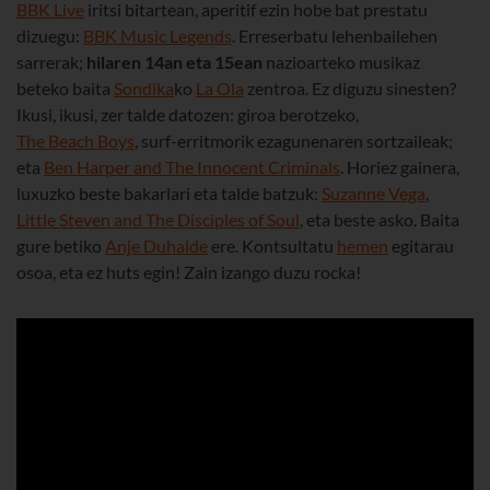
BBK Live
iritsi bitartean, aperitif ezin hobe bat prestatu
dizuegu:
BBK Music Legends
. Erreserbatu lehenbailehen
sarrerak;
hilaren 14an eta 15ean
nazioarteko musikaz
beteko baita
Sondika
ko
La Ola
zentroa. Ez diguzu sinesten?
Ikusi, ikusi, zer talde datozen: giroa berotzeko,
The Beach Boys
, surf-erritmorik ezagunenaren sortzaileak;
eta
Ben Harper and The Innocent Criminals
. Horiez gainera,
luxuzko beste bakarlari eta talde batzuk:
Suzanne Vega
,
Little Steven and The Disciples of Soul
, eta beste asko. Baita
gure betiko
Anje Duhalde
ere. Kontsultatu
hemen
egitarau
osoa, eta ez huts egin! Zain izango duzu rocka!