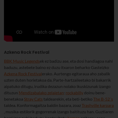
Azkena Rock Festival
BBK Music Legends
ek ez badizu ase, eta dosi handiagoa nahi
baduzu, astebete baino ez duzu itxaron beharko Gasteizko
Azkena Rock Festival
erako. Aurtengo egitaraua aho zabalik
uzten duten horietakoa da. Parte-hartzaileetako bi bakarrik
aipatuko ditugu, irudika dezazun nolako ikuskizunak izango
dituzun
Mendizabalako zelaietan
:
rockabilly
doinu bene-
benetakoa
Stray Cats
taldearekin, eta beti-betiko
The B-52´s
taldea. Konformagaitza baldin bazara, zoaz
Trashville karpara
, musika-estilorik gogorrenak izango baitituzu han. Guztiaren
berri izan nahi baduzu, kontsultatu
hemen
egitarau osoa.