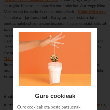
egutegiko hitzordu nahitaezko horietako bat. Aurtengo leloa
Makina bat taupada
da, eta antolatzaileek —
Koldo Mitxelena
ikastetxea— jardueraz beteriko egitaraua prestatu dute:
pentsa, hainbeste dira, ezen bezperan hastea erabaki baitute!
Ez da aspertzeko tarterik izango Koldo Mitxelena
ikastetxearen, Gamon Zumardiaren, Gernika plazaren,
Herriko plazaren, Foru plazaren eta Ondartxoren inguruan!
Jendez eta musikaz beteko dira Errenteriako kaleak, denak
ere agertoki erraldoi bihurtuta: hara bilduko dira
EH 11 kolore
,
Euskorleans
,
Rockalean
,
EMKE banda
,
Reperkusion Feminista
eta
Trikitxistu
taldeak. Eta urtero
bezala, gogoan izan garraio publikoa erabiltzea komeni dela
Errenteriara iristeko.
Gure cookieak
Araba Euskaraz
Aurten, inoiz baino gertuago izango dugu
Araba Euskaraz
. Ez,
Gure cookieak eta beste batzuenak