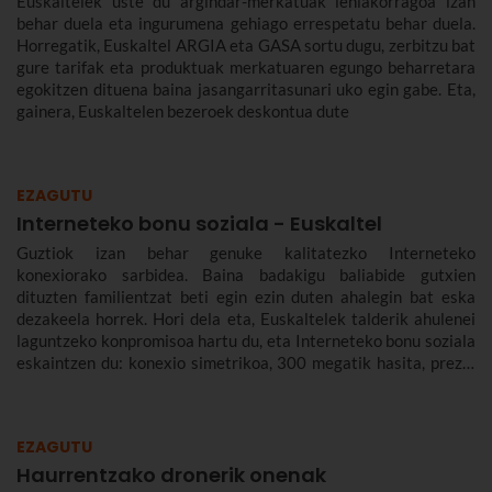
Euskaltelek uste du argindar-merkatuak lehiakorragoa izan
behar duela eta ingurumena gehiago errespetatu behar duela.
Horregatik, Euskaltel ARGIA eta GASA sortu dugu, zerbitzu bat
gure tarifak eta produktuak merkatuaren egungo beharretara
egokitzen dituena baina jasangarritasunari uko egin gabe. Eta,
gainera, Euskaltelen bezeroek deskontua dute
EZAGUTU
Interneteko bonu soziala - Euskaltel
Guztiok izan behar genuke kalitatezko Interneteko
konexiorako sarbidea. Baina badakigu baliabide gutxien
dituzten familientzat beti egin ezin duten ahalegin bat eska
dezakeela horrek. Hori dela eta, Euskaltelek talderik ahulenei
laguntzeko konpromisoa hartu du, eta Interneteko bonu soziala
eskaintzen du: konexio simetrikoa, 300 megatik hasita, prezio
murriztuan eta denbora-eperik gabe.
EZAGUTU
Haurrentzako dronerik onenak