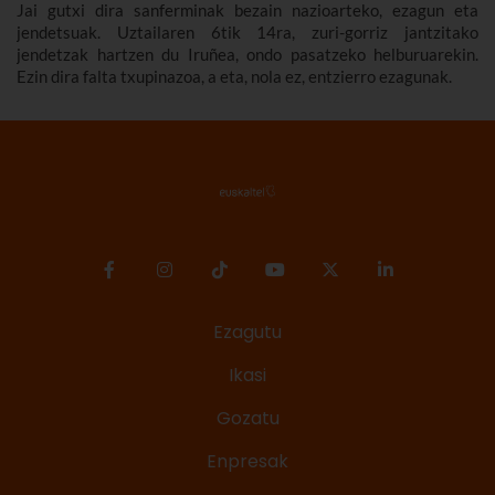
Jai gutxi dira sanferminak bezain nazioarteko, ezagun eta
jendetsuak. Uztailaren 6tik 14ra, zuri-gorriz jantzitako
jendetzak hartzen du Iruñea, ondo pasatzeko helburuarekin.
Ezin dira falta txupinazoa, a eta, nola ez, entzierro ezagunak.
Ezagutu
Ikasi
Gozatu
Enpresak