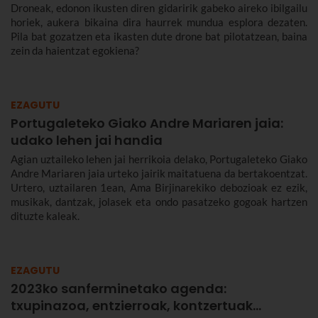
Droneak, edonon ikusten diren gidaririk gabeko aireko ibilgailu
horiek, aukera bikaina dira haurrek mundua esplora dezaten.
Pila bat gozatzen eta ikasten dute drone bat pilotatzean, baina
zein da haientzat egokiena?
EZAGUTU
Portugaleteko Giako Andre Mariaren jaia:
udako lehen jai handia
Agian uztaileko lehen jai herrikoia delako, Portugaleteko Giako
Andre Mariaren jaia urteko jairik maitatuena da bertakoentzat.
Urtero, uztailaren 1ean, Ama Birjinarekiko debozioak ez ezik,
musikak, dantzak, jolasek eta ondo pasatzeko gogoak hartzen
dituzte kaleak.
EZAGUTU
2023ko sanferminetako agenda:
txupinazoa, entzierroak, kontzertuak…