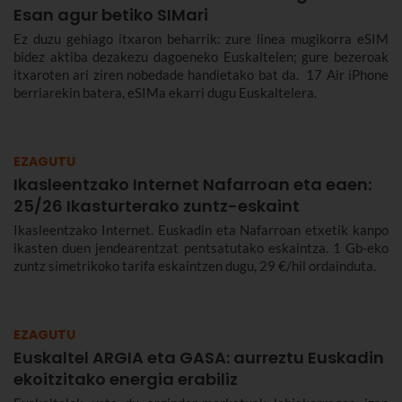
Esan agur betiko SIMari
Ez duzu gehiago itxaron beharrik: zure linea mugikorra eSIM
bidez aktiba dezakezu dagoeneko Euskaltelen; gure bezeroak
itxaroten ari ziren nobedade handietako bat da. 17 Air iPhone
berriarekin batera, eSIMa ekarri dugu Euskaltelera.
EZAGUTU
Ikasleentzako Internet Nafarroan eta eaen:
25/26 Ikasturterako zuntz-eskaint
Ikasleentzako Internet. Euskadin eta Nafarroan etxetik kanpo
ikasten duen jendearentzat pentsatutako eskaintza. 1 Gb-eko
zuntz simetrikoko tarifa eskaintzen dugu, 29 €/hil ordainduta.
EZAGUTU
Euskaltel ARGIA eta GASA: aurreztu Euskadin
ekoitzitako energia erabiliz