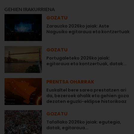
GEHIEN IRAKURRIENA
GOZATU
Zarauzko 2026ko jaiak: Aste
Nagusiko egitaraua eta kontzertuak
GOZATU
Portugaleteko 2026ko jaiak:
egitaraua eta kontzertuak, datak...
PRENTSA OHARRAK
Euskaltel bere sarea prestatzen ari
da, bezeroek ahalik eta gehien goza
dezaten eguzki-eklipse historikoaz
GOZATU
Tafallako 2026ko jaiak: egutegia,
datak, egitaraua...