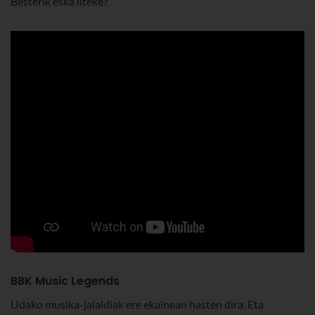
Besterik eska liteke?
BBK Music Legends
Udako musika-jaialdiak ere ekainean hasten dira. Eta