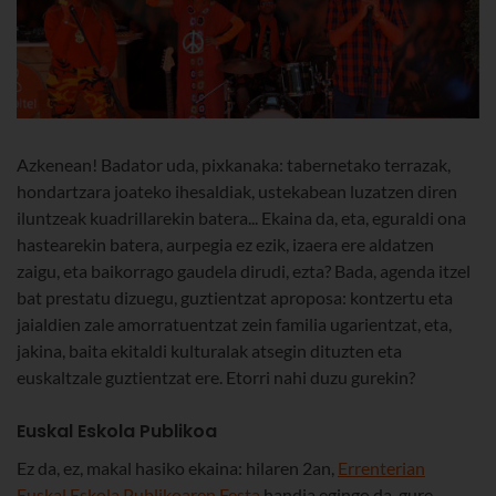
Azkenean! Badator uda, pixkanaka: tabernetako terrazak,
hondartzara joateko ihesaldiak, ustekabean luzatzen diren
iluntzeak kuadrillarekin batera... Ekaina da, eta, eguraldi ona
hastearekin batera, aurpegia ez ezik, izaera ere aldatzen
zaigu, eta baikorrago gaudela dirudi, ezta? Bada, agenda itzel
bat prestatu dizuegu, guztientzat aproposa: kontzertu eta
jaialdien zale amorratuentzat zein familia ugarientzat, eta,
jakina, baita ekitaldi kulturalak atsegin dituzten eta
euskaltzale guztientzat ere. Etorri nahi duzu gurekin?
Euskal Eskola Publikoa
Ez da, ez, makal hasiko ekaina: hilaren 2an,
Errenterian
Euskal Eskola Publikoaren Festa
handia egingo da, gure