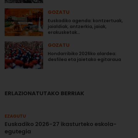
GOZATU
Euskadiko agenda: kontzertuak,
jaialdiak, antzerkia, jaiak,
erakusketak…
GOZATU
Hondarribiko 2026ko alardea:
desfilea eta jaietako egitaraua
ERLAZIONATUTAKO BERRIAK
EZAGUTU
Euskadiko 2026-27 ikasturteko eskola-
egutegia