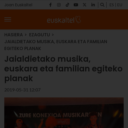
Joan Euskaltel
ES
EU
HASIERA
EZAGUTU
JAIALDIETAKO MUSIKA, EUSKARA ETA FAMILIAN
EGITEKO PLANAK
Jaialdietako musika,
euskara eta familian egiteko
planak
2019-05-31 12:07